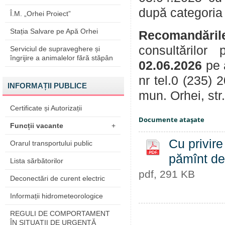
după categoria
Î.M. „Orhei Proiect”
Stația Salvare pe Apă Orhei
Recomandăril
consultărilor
Serviciul de supraveghere și
îngrijire a animalelor fără stăpân
02.06.2026
pe 
nr tel.0 (235) 
INFORMAȚII PUBLICE
mun. Orhei, str
Certificate și Autorizații
Documente ataşate
Funcții vacante
+
Cu privire
Orarul transportului public
pămînt de 
Lista sărbătorilor
pdf, 291 KB
Deconectări de curent electric
Informații hidrometeorologice
REGULI DE COMPORTAMENT
ÎN SITUAŢII DE URGENŢĂ