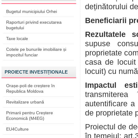
deținătorului de
Bugetul municipiului Orhei
Beneficiarii p
Raporturi privind executarea
bugetului
Rezultatele 
Taxe locale
supuse consul
Cotele pe bunurile imobiliare și
proprietate co
impozitul funciar
casa de locuit
locuit) cu num
PROIECTE INVESTIȚIONALE
Impactul est
Orașe-poli de creștere în
Republica Moldova
transmiterea 
Revitalizare urbană
autentificare a
de proprietate 
Primarii pentru Creștere
Economică (M4EG)
Proiectul de de
EU4Culture
în temeiul: art