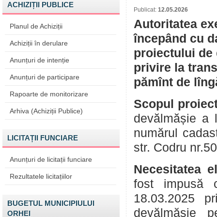
ACHIZIȚII PUBLICE
Publicat:
12.05.2026
Autoritatea ex
Planul de Achiziții
începând cu da
Achiziții în derulare
proiectului de
Anunțuri de intenție
privire la tran
Anunțuri de participare
pămînt de lîng
Rapoarte de monitorizare
Scopul proiect
Arhiva (Achiziții Publice)
devălmășie a 
numărul cadast
LICITAȚII FUNCIARE
str. Codru nr.50
Anunțuri de licitații funciare
Necesitatea e
Rezultatele licitațiilor
fost impusă 
18.03.2025 pr
BUGETUL MUNICIPIULUI
devălmășie pe
ORHEI