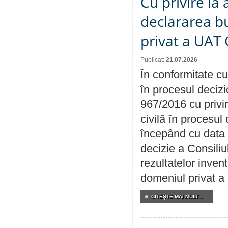
Cu privire la 
declararea b
privat a UAT 
Publicat:
21.07.2026
În conformitate cu
în procesul decizi
967/2016 cu privi
civilă în procesul
începând cu data 
decizie a Consiliu
rezultatelor invent
domeniul privat a
CITEŞTE MAI MULT...