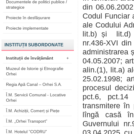
Documentele de politici publice /
din 06.06.2002; 
strategice
Codul Funciar a
Proiecte în desfășurare
ale Codului Adm
Proiecte implementate
lit.b) și lit.d
nr.436-XVI din 2
INSTITUȚII SUBORDONATE
administrarea ș
Instituții de învățământ
+
04.05.2007; art.5
alin.(1), lit.a)
Muzeul de Istorie şi Etnografie
Orhei
25.02.1998; art
Regia Apă Canal – Orhei S.A.
procesul decizi
Î.M. Servicii Comunal - Locative
pct.6, pct.1
Orhei
transmitere în 
Î.M. Achiziții, Comerț și Piețe
lîngă casă în
Î.M. „Orhei Transport”
Guvernului nr.
03.04.2025 cu p
Î.M. Hotelul ”CODRU”