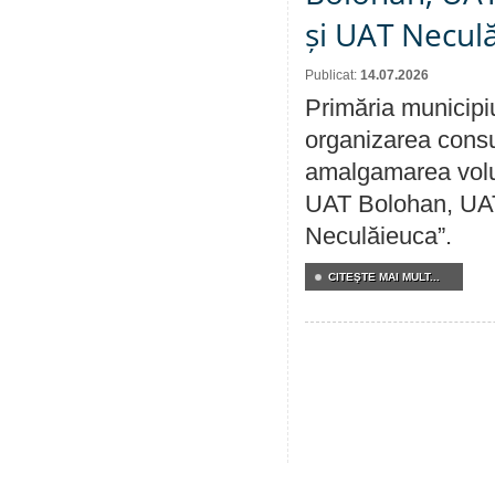
și UAT Necul
Publicat:
14.07.2026
Primăria municipi
organizarea consul
amalgamarea volunt
UAT Bolohan, UAT
Neculăieuca”.
CITEŞTE MAI MULT...