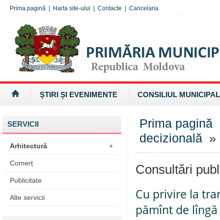
Prima pagină
|
Harta site-ului
|
Contacte
|
Cancelaria
ȘTIRI ȘI EVENIMENTE
CONSILIUL MUNICIPAL
Prima pagină
SERVICII
decizională
» 
Arhitectură
+
Comerț
Consultări publ
Publicitate
Cu privire la tr
Alte servicii
pămînt de lîngă 