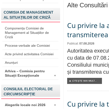
Alte Consultări
COMISIA DE MANAGEMENT
AL SITUAȚIILOR DE CRIZĂ
Cu privire la
Componența Comisiei de
transmiterea 
Management al Situațiilor de
Criză
Publicat:
07.08.2026
Procese-verbale ale Comisiei
Autoritatea execut
Acte privind activitatea Comisiei
cu data de 07.08.
Anunțuri
Consiliului munici
și transmiterea cu 
Arhiva – Comisia pentru
Situații Excepționale
+
CITEŞTE MAI MULT...
CONSILIUL ELECTORAL DE
CIRCUMSCRIPȚIE
Cu privire la
Alegerile locale noi 2026
+