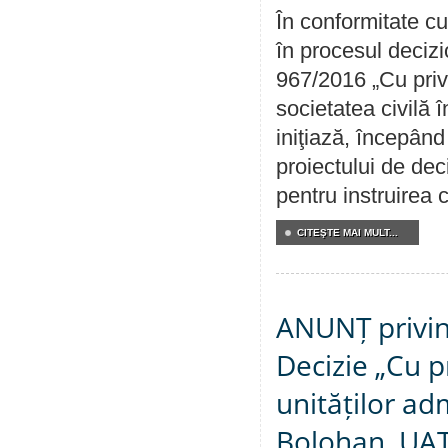
În conformitate cu
în procesul decizi
967/2016 „Cu priv
societatea civilă 
iniţiază, începân
proiectului de dec
pentru instruirea c
CITEŞTE MAI MULT...
ANUNȚ privin
Decizie „Cu p
unităților ad
Bolohan, UAT 