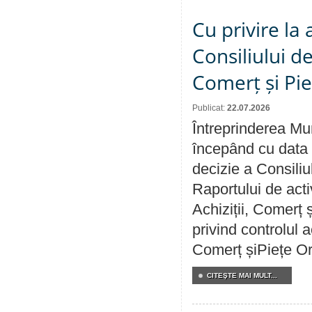
Cu privire la
Consiliului de
Comerț și Pie
Publicat:
22.07.2026
Întreprinderea Mun
începând cu data 
decizie a Consiliu
Raportului de activ
Achiziții, Comerț 
privind controlul a
Comerț șiPiețe Or
CITEŞTE MAI MULT...