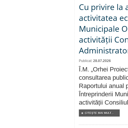
Cu privire la
activitatea e
Municipale O
activității Co
Administrator
Publicat:
28.07.2026
Î.M. „Orhei Proiec
consultarea public
Raportului anual p
Întreprinderii M
activității Consili
CITEŞTE MAI MULT...