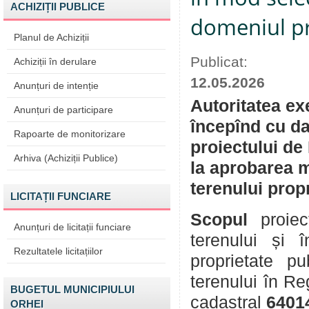
ACHIZIȚII PUBLICE
domeniul pr
Planul de Achiziții
Publicat:
Achiziții în derulare
12.05.2026
Anunțuri de intenție
Autoritatea ex
Anunțuri de participare
începînd cu da
Rapoarte de monitorizare
proiectului de
Arhiva (Achiziții Publice)
la aprobarea m
terenului prop
LICITAȚII FUNCIARE
Scopul
proiec
Anunțuri de licitații funciare
terenului și î
Rezultatele licitațiilor
proprietate p
terenului în Re
BUGETUL MUNICIPIULUI
cadastral
6401
ORHEI