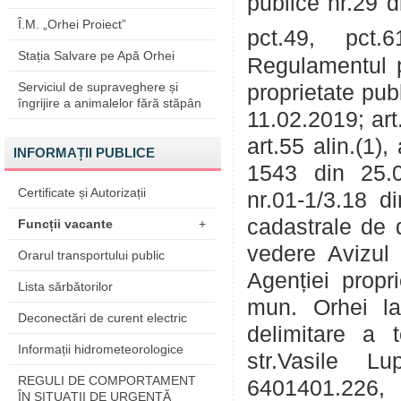
publice nr.29 d
Î.M. „Orhei Proiect”
pct.49, pct.
Stația Salvare pe Apă Orhei
Regulamentul p
Serviciul de supraveghere și
proprietate pub
îngrijire a animalelor fără stăpân
11.02.2019; art.4
art.55 alin.(1),
INFORMAȚII PUBLICE
1543 din 25.0
Certificate și Autorizații
nr.01-1/3.18 di
cadastrale de d
Funcții vacante
+
vedere Avizul 
Orarul transportului public
Agenției propr
Lista sărbătorilor
mun. Orhei la 
Deconectări de curent electric
delimitare a t
Informații hidrometeorologice
str.Vasile L
REGULI DE COMPORTAMENT
6401401.226, 
ÎN SITUAŢII DE URGENŢĂ