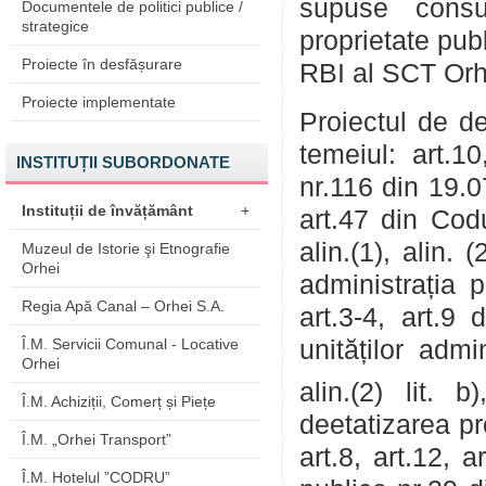
supuse consul
Documentele de politici publice /
strategice
proprietate pub
Proiecte în desfășurare
RBI al SCT Orh
Proiecte implementate
Proiectul de de
temeiul: art.1
INSTITUȚII SUBORDONATE
nr.116 din 19.07.
Instituții de învățământ
+
art.47 din Cod
alin.(1), alin. (
Muzeul de Istorie şi Etnografie
Orhei
administrația p
Regia Apă Canal – Orhei S.A.
art.3-4, art.9
Î.M. Servicii Comunal - Locative
unităților admi
Orhei
alin.(2) lit. b)
Î.M. Achiziții, Comerț și Piețe
deetatizarea pr
Î.M. „Orhei Transport”
art.8, art.12, a
Î.M. Hotelul ”CODRU”