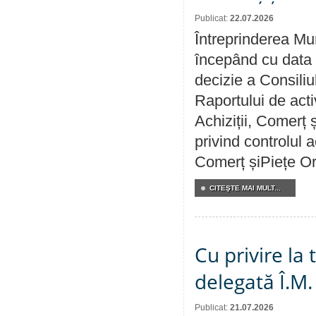
Publicat:
22.07.2026
Întreprinderea Mun
începând cu data 
decizie a Consiliu
Raportului de activ
Achiziții, Comerț 
privind controlul a
Comerț șiPiețe Or
CITEŞTE MAI MULT...
Cu privire la
delegată Î.M.
Publicat:
21.07.2026