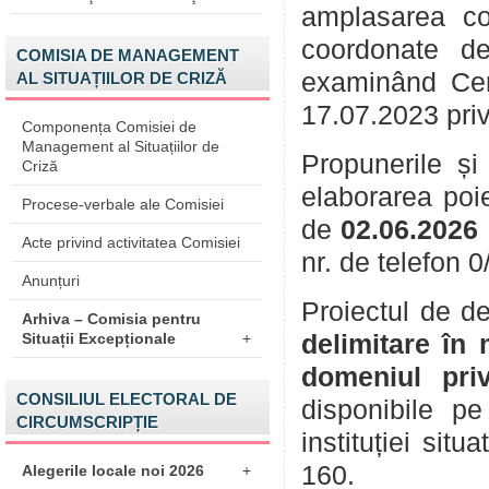
amplasarea con
coordonate de 
COMISIA DE MANAGEMENT
examinând Cer
AL SITUAȚIILOR DE CRIZĂ
17.07.2023 pri
Componența Comisiei de
Management al Situațiilor de
Propunerile și 
Criză
elaborarea poie
Procese-verbale ale Comisiei
de
02.06.2026
Acte privind activitatea Comisiei
nr. de telefon 
Anunțuri
Proiectul de d
Arhiva – Comisia pentru
delimitare în 
Situații Excepționale
+
domeniul pri
CONSILIUL ELECTORAL DE
disponibile p
CIRCUMSCRIPȚIE
instituției sit
160.
Alegerile locale noi 2026
+