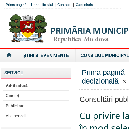
Prima pagină
|
Harta site-ului
|
Contacte
|
Cancelaria
ȘTIRI ȘI EVENIMENTE
CONSILIUL MUNICIPAL
Prima pagină
SERVICII
decizională
» 
Arhitectură
+
Comerț
Consultări publ
Publicitate
Cu privire l
Alte servicii
în mod selec