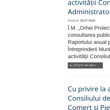
activității Co
Administrator
Publicat:
28.07.2026
Î.M. „Orhei Proiec
consultarea public
Raportului anual p
Întreprinderii M
activității Consili
CITEŞTE MAI MULT...
Cu privire la
Consiliului de
Comerț și Pie