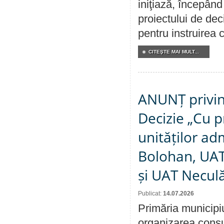
iniţiază, începân
proiectului de dec
pentru instruirea c
CITEŞTE MAI MULT...
ANUNȚ privin
Decizie „Cu p
unităților ad
Bolohan, UAT 
și UAT Necul
Publicat:
14.07.2026
Primăria municipi
organizarea consul