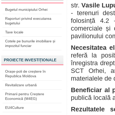
str.
Vasile Lup
Bugetul municipiului Orhei
- terenuri des
Raporturi privind executarea
folosință 4.2 
bugetului
comerciale și 
Taxe locale
pavilionului com
Cotele pe bunurile imobiliare și
impozitul funciar
Necesitatea el
referă la posi
PROIECTE INVESTIȚIONALE
înregistra drep
SCT Orhei, ant
Orașe-poli de creștere în
Republica Moldova
materialele de 
Revitalizare urbană
Beneficiar al 
Primarii pentru Creștere
publică locală 
Economică (M4EG)
EU4Culture
Rezultatele s