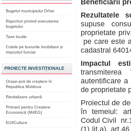
Beneficiarii p
Bugetul municipiului Orhei
Rezultatele 
Raporturi privind executarea
supuse consul
bugetului
proprietate pri
Taxe locale
pe care este a
Cotele pe bunurile imobiliare și
cadastral 6401
impozitul funciar
Impactul est
PROIECTE INVESTIȚIONALE
transmiterea 
autentificare a
Orașe-poli de creștere în
Republica Moldova
de proprietate 
Revitalizare urbană
Proiectul de de
Primarii pentru Creștere
în temeiul: art
Economică (M4EG)
Codul Civil nr.
EU4Culture
(1) lit.a), art