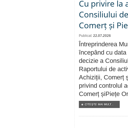
Cu privire la
Consiliului de
Comerț și Pie
Publicat:
22.07.2026
Întreprinderea Mun
începând cu data 
decizie a Consiliu
Raportului de activ
Achiziții, Comerț 
privind controlul a
Comerț șiPiețe Or
CITEŞTE MAI MULT...