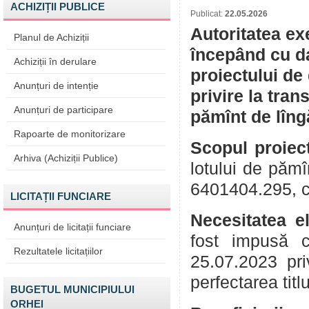
ACHIZIȚII PUBLICE
Publicat:
22.05.2026
Autoritatea ex
Planul de Achiziții
începând cu da
Achiziții în derulare
proiectului de
Anunțuri de intenție
privire la tran
Anunțuri de participare
pămînt de lîng
Rapoarte de monitorizare
Scopul proiect
Arhiva (Achiziții Publice)
lotului de pămî
6401404.295, cu 
LICITAȚII FUNCIARE
Necesitatea e
Anunțuri de licitații funciare
fost impusă c
Rezultatele licitațiilor
25.07.2023 pri
perfectarea titl
BUGETUL MUNICIPIULUI
ORHEI