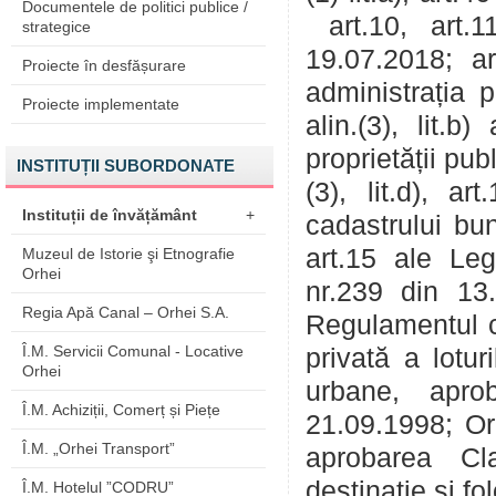
Documentele de politici publice /
art.10, art.1
strategice
19.07.2018; art
Proiecte în desfășurare
administrația p
Proiecte implementate
alin.(3), lit.b
proprietății pub
INSTITUȚII SUBORDONATE
(3), lit.d), ar
Instituții de învățământ
+
cadastrului bun
art.15 ale Leg
Muzeul de Istorie şi Etnografie
Orhei
nr.239 din 13.1
Regia Apă Canal – Orhei S.A.
Regulamentul cu
Î.M. Servicii Comunal - Locative
privată a lotur
Orhei
urbane, apro
Î.M. Achiziții, Comerț și Piețe
21.09.1998; Or
Î.M. „Orhei Transport”
aprobarea Cla
destinație și
Î.M. Hotelul ”CODRU”