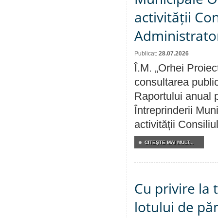
activității Co
Administrator
Publicat:
28.07.2026
Î.M. „Orhei Proiec
consultarea public
Raportului anual p
Întreprinderii M
activității Consili
CITEŞTE MAI MULT...
Cu privire la
lotului de pă