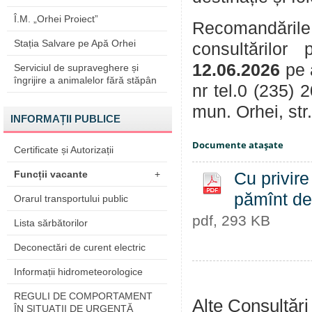
Î.M. „Orhei Proiect”
Recomandările
Stația Salvare pe Apă Orhei
consultărilor
12.06.2026
pe 
Serviciul de supraveghere și
îngrijire a animalelor fără stăpân
nr tel.0 (235) 
mun. Orhei, str
INFORMAȚII PUBLICE
Documente ataşate
Certificate și Autorizații
Funcții vacante
+
Cu privire
pămînt de 
Orarul transportului public
pdf, 293 KB
Lista sărbătorilor
Deconectări de curent electric
Informații hidrometeorologice
REGULI DE COMPORTAMENT
Alte Consultări
ÎN SITUAŢII DE URGENŢĂ