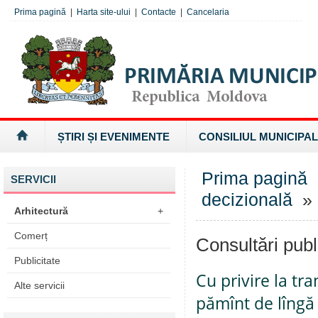
Prima pagină
|
Harta site-ului
|
Contacte
|
Cancelaria
ȘTIRI ȘI EVENIMENTE
CONSILIUL MUNICIPAL
Prima pagină
SERVICII
decizională
» 
Arhitectură
+
Comerț
Consultări publ
Publicitate
Cu privire la tr
Alte servicii
pămînt de lîngă 