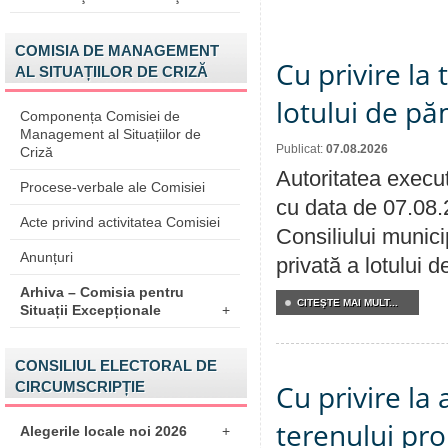
COMISIA DE MANAGEMENT
Cu privire la
AL SITUAȚIILOR DE CRIZĂ
lotului de pă
Componența Comisiei de
Management al Situațiilor de
Publicat:
07.08.2026
Criză
Autoritatea execut
Procese-verbale ale Comisiei
cu data de 07.08.
Acte privind activitatea Comisiei
Consiliului munici
Anunțuri
privată a lotului 
Arhiva – Comisia pentru
CITEŞTE MAI MULT...
Situații Excepționale
+
CONSILIUL ELECTORAL DE
CIRCUMSCRIPȚIE
Cu privire la
terenului pro
Alegerile locale noi 2026
+