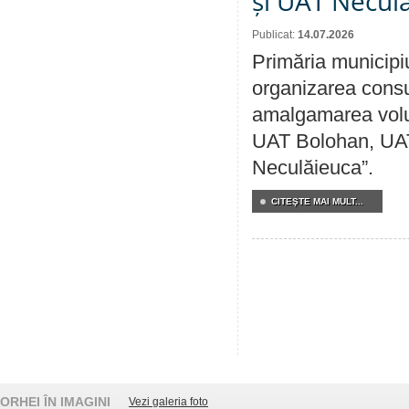
și UAT Necul
Publicat:
14.07.2026
Primăria municipi
organizarea consul
amalgamarea volunt
UAT Bolohan, UAT
Neculăieuca”.
CITEŞTE MAI MULT...
ORHEI ÎN IMAGINI
Vezi galeria foto