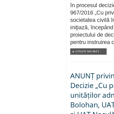
în procesul decizi
967/2016 „Cu priv
societatea civilă 
iniţiază, începân
proiectului de dec
pentru instruirea c
CITEŞTE MAI MULT...
ANUNȚ privin
Decizie „Cu p
unităților ad
Bolohan, UAT 