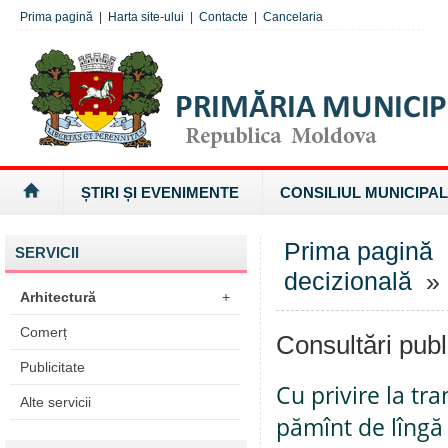
Prima pagină
|
Harta site-ului
|
Contacte
|
Cancelaria
ȘTIRI ȘI EVENIMENTE
CONSILIUL MUNICIPAL
Prima pagină
SERVICII
decizională
» 
Arhitectură
+
Comerț
Consultări publ
Publicitate
Cu privire la tr
Alte servicii
pămînt de lîngă 