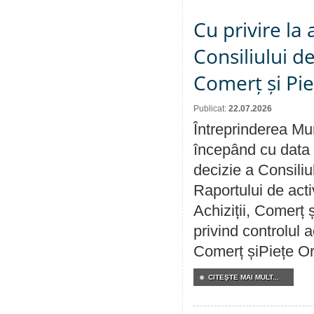
Cu privire la
Consiliului de
Comerț și Pie
Publicat:
22.07.2026
Întreprinderea Mun
începând cu data 
decizie a Consiliu
Raportului de activ
Achiziții, Comerț 
privind controlul a
Comerț șiPiețe Or
CITEŞTE MAI MULT...