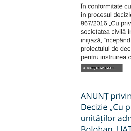
În conformitate cu
în procesul decizi
967/2016 „Cu priv
societatea civilă 
iniţiază, începân
proiectului de dec
pentru instruirea c
CITEŞTE MAI MULT...
ANUNȚ privin
Decizie „Cu p
unităților ad
Bolohan, UAT 