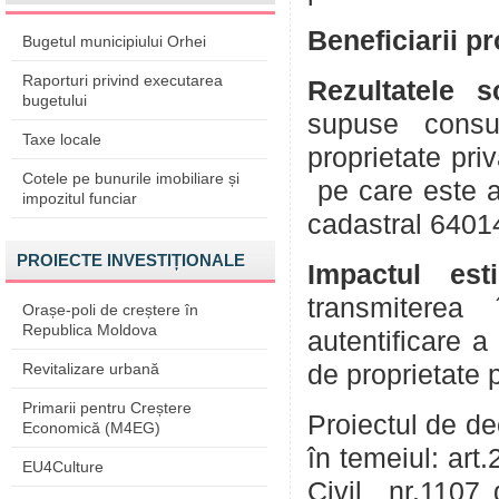
Beneficiarii p
Bugetul municipiului Orhei
Raporturi privind executarea
Rezultatele 
bugetului
supuse consul
Taxe locale
proprietate pri
Cotele pe bunurile imobiliare și
pe care este a
impozitul funciar
cadastral 6401
PROIECTE INVESTIȚIONALE
Impactul est
transmiterea 
Orașe-poli de creștere în
Republica Moldova
autentificare a
Revitalizare urbană
de proprietate 
Primarii pentru Creștere
Proiectul de de
Economică (M4EG)
în temeiul: art.
EU4Culture
Civil nr.1107 d