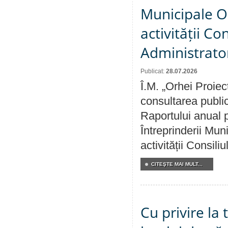
Municipale O
activității Co
Administrator
Publicat:
28.07.2026
Î.M. „Orhei Proiec
consultarea public
Raportului anual p
Întreprinderii M
activității Consili
CITEŞTE MAI MULT...
Cu privire la