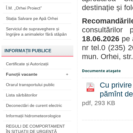
destinație și 
Î.M. „Orhei Proiect”
Stația Salvare pe Apă Orhei
Recomandăril
consultărilor
Serviciul de supraveghere și
îngrijire a animalelor fără stăpân
18.06.2026
pe 
nr tel.0 (235) 
INFORMAȚII PUBLICE
mun. Orhei, str
Certificate și Autorizații
Documente ataşate
Funcții vacante
+
Cu privire
Orarul transportului public
pămînt de 
Lista sărbătorilor
pdf, 293 KB
Deconectări de curent electric
Informații hidrometeorologice
REGULI DE COMPORTAMENT
ÎN SITUAŢII DE URGENŢĂ