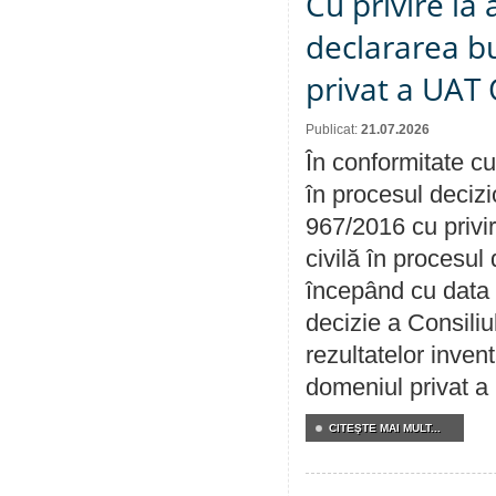
Cu privire la 
declararea b
privat a UAT 
Publicat:
21.07.2026
În conformitate cu
în procesul decizi
967/2016 cu privi
civilă în procesul
începând cu data 
decizie a Consiliu
rezultatelor invent
domeniul privat a
CITEŞTE MAI MULT...