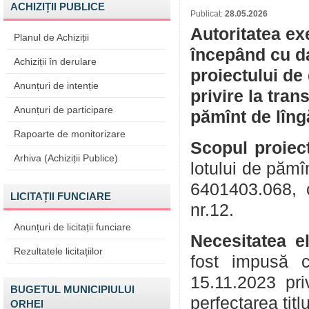
ACHIZIȚII PUBLICE
Publicat:
28.05.2026
Autoritatea ex
Planul de Achiziții
începând cu da
Achiziții în derulare
proiectului de
Anunțuri de intenție
privire la tran
Anunțuri de participare
pămînt de lîng
Rapoarte de monitorizare
Scopul proiect
Arhiva (Achiziții Publice)
lotului de pămî
6401403.068, c
LICITAȚII FUNCIARE
nr.12.
Anunțuri de licitații funciare
Necesitatea e
Rezultatele licitațiilor
fost impusă c
15.11.2023 pri
BUGETUL MUNICIPIULUI
perfectarea titl
ORHEI