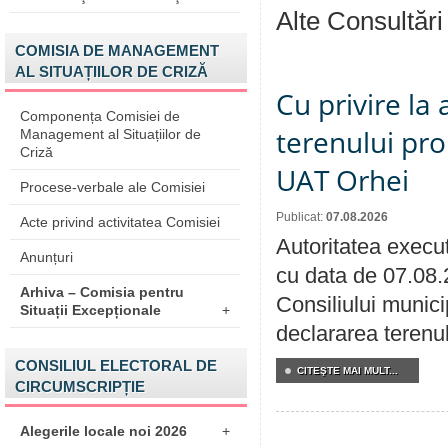
Alte Consultări
COMISIA DE MANAGEMENT
AL SITUAȚIILOR DE CRIZĂ
Cu privire la
Componența Comisiei de
terenului pro
Management al Situațiilor de
Criză
UAT Orhei
Procese-verbale ale Comisiei
Publicat:
07.08.2026
Acte privind activitatea Comisiei
Autoritatea execut
Anunțuri
cu data de 07.08.
Arhiva – Comisia pentru
Consiliului munici
Situații Excepționale
+
declararea terenul
CONSILIUL ELECTORAL DE
CITEŞTE MAI MULT...
CIRCUMSCRIPȚIE
Alegerile locale noi 2026
+