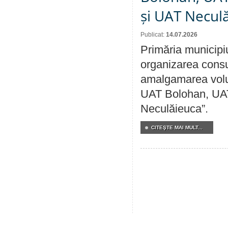
și UAT Necul
Publicat:
14.07.2026
Primăria municipi
organizarea consul
amalgamarea volunt
UAT Bolohan, UAT
Neculăieuca”.
CITEŞTE MAI MULT...