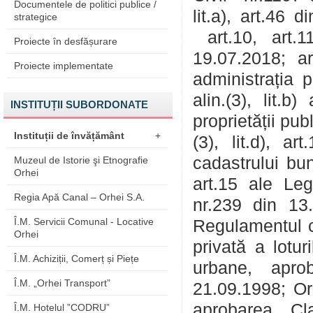
Documentele de politici publice /
lit.a), art.46
strategice
art.10, art.1
Proiecte în desfășurare
19.07.2018; art
Proiecte implementate
administrația p
alin.(3), lit.b
INSTITUȚII SUBORDONATE
proprietății pub
Instituții de învățământ
+
(3), lit.d), ar
cadastrului bun
Muzeul de Istorie şi Etnografie
Orhei
art.15 ale Leg
Regia Apă Canal – Orhei S.A.
nr.239 din 13.1
Î.M. Servicii Comunal - Locative
Regulamentul cu
Orhei
privată a lotur
Î.M. Achiziții, Comerț și Piețe
urbane, apro
Î.M. „Orhei Transport”
21.09.1998; Or
aprobarea Cla
Î.M. Hotelul ”CODRU”