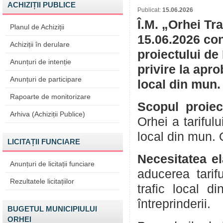
ACHIZIȚII PUBLICE
Publicat:
15.06.2026
Î.M. „Orhei Tr
Planul de Achiziții
15.06.2026 con
Achiziții în derulare
proiectului de
Anunțuri de intenție
privire la aprob
Anunțuri de participare
local din mun.
Rapoarte de monitorizare
Scopul proiec
Arhiva (Achiziții Publice)
Orhei a tariful
local din mun. 
LICITAȚII FUNCIARE
Necesitatea el
Anunțuri de licitații funciare
aducerea tarif
Rezultatele licitațiilor
trafic local d
întreprinderii.
BUGETUL MUNICIPIULUI
ORHEI