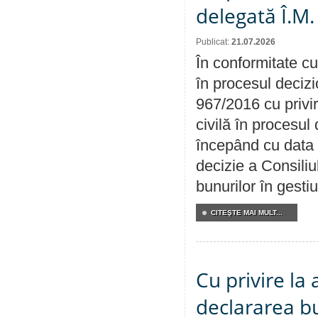
delegată Î.M.
Publicat:
21.07.2026
În conformitate cu
în procesul decizi
967/2016 cu privi
civilă în procesul
începând cu data 
decizie a Consiliu
bunurilor în gest
CITEŞTE MAI MULT...
Cu privire la 
declararea b