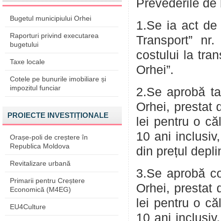
Prevederile de 
Bugetul municipiului Orhei
1.Se ia act de 
Raporturi privind executarea
Transport” nr
bugetului
costului la tran
Taxe locale
Orhei”.
Cotele pe bunurile imobiliare și
impozitul funciar
2.Se aprobă tar
Orhei, prestat 
PROIECTE INVESTIȚIONALE
lei pentru o că
10 ani inclusiv
Orașe-poli de creștere în
Republica Moldova
din prețul depli
Revitalizare urbană
3.Se aprobă cos
Primarii pentru Creștere
Orhei, prestat 
Economică (M4EG)
lei pentru o că
EU4Culture
10 ani inclusiv