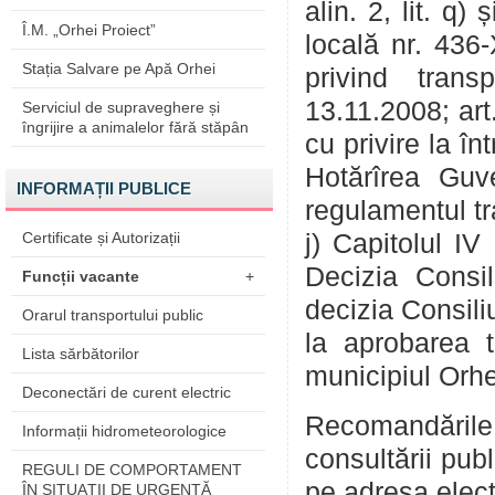
alin. 2, lit. q)
Î.M. „Orhei Proiect”
locală nr. 436-
Stația Salvare pe Apă Orhei
privind trans
13.11.2008; art.
Serviciul de supraveghere și
îngrijire a animalelor fără stăpân
cu privire la î
Hotărîrea Guv
INFORMAȚII PUBLICE
regulamentul tra
Certificate și Autorizații
j) Capitolul IV
Decizia Consil
Funcții vacante
+
decizia Consili
Orarul transportului public
la aprobarea ta
Lista sărbătorilor
municipiul Orhe
Deconectări de curent electric
Recomandările
Informații hidrometeorologice
consultării pub
REGULI DE COMPORTAMENT
pe adresa elec
ÎN SITUAŢII DE URGENŢĂ