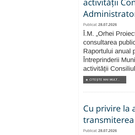
activității Co
Administrator
Publicat:
28.07.2026
Î.M. „Orhei Proiec
consultarea public
Raportului anual p
Întreprinderii M
activității Consili
CITEŞTE MAI MULT...
Cu privire la
transmiterea 
Publicat:
28.07.2026