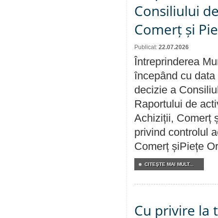
Consiliului de
Comerț și Pie
Publicat:
22.07.2026
Întreprinderea Mun
începând cu data 
decizie a Consiliu
Raportului de activ
Achiziții, Comerț 
privind controlul a
Comerț șiPiețe Or
CITEŞTE MAI MULT...
Cu privire la