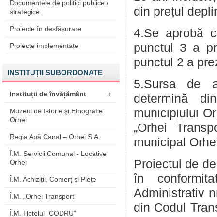
Documentele de politici publice /
din prețul depli
strategice
Proiecte în desfășurare
4.Se aprobă co
punctul 3 a pre
Proiecte implementate
punctul 2 a prez
INSTITUȚII SUBORDONATE
5.Sursa de a
Instituții de învățământ
+
determină di
municipiului Or
Muzeul de Istorie şi Etnografie
Orhei
„Orhei Transpo
Regia Apă Canal – Orhei S.A.
municipal Orhei
Î.M. Servicii Comunal - Locative
Proiectul de de
Orhei
în conformit
Î.M. Achiziții, Comerț și Piețe
Administrativ nr
Î.M. „Orhei Transport”
din Codul Trans
Î.M. Hotelul ”CODRU”