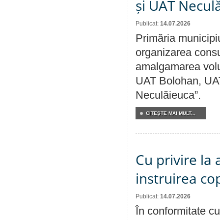
și UAT Necul
Publicat:
14.07.2026
Primăria municipi
organizarea consul
amalgamarea volunt
UAT Bolohan, UAT
Neculăieuca”.
CITEŞTE MAI MULT...
Cu privire la
instruirea cop
Publicat:
14.07.2026
În conformitate cu