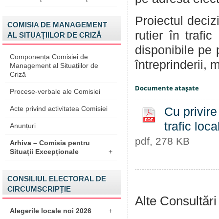
Proiectul decizi
COMISIA DE MANAGEMENT
rutier în trafi
AL SITUAȚIILOR DE CRIZĂ
disponibile pe 
Componența Comisiei de
întreprinderii, m
Management al Situațiilor de
Criză
Documente ataşate
Procese-verbale ale Comisiei
Acte privind activitatea Comisiei
Cu privire 
trafic loc
Anunțuri
pdf, 278 KB
Arhiva – Comisia pentru
Situații Excepționale
+
CONSILIUL ELECTORAL DE
CIRCUMSCRIPȚIE
Alte Consultări
Alegerile locale noi 2026
+