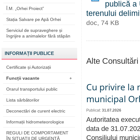
publică a 
Î.M. „Orhei Proiect”
terenului delim
Stația Salvare pe Apă Orhei
doc, 74 KB
Serviciul de supraveghere și
îngrijire a animalelor fără stăpân
INFORMAȚII PUBLICE
Alte Consultări
Certificate și Autorizații
Funcții vacante
+
Cu privire la 
Orarul transportului public
municipal Orh
Lista sărbătorilor
Publicat:
31.07.2026
Deconectări de curent electric
Autoritatea execut
Informații hidrometeorologice
data de 31.07.202
REGULI DE COMPORTAMENT
Consiliului munici
ÎN SITUAŢII DE URGENŢĂ