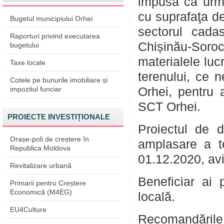
impusă ca urmar
cu suprafaţa de
Bugetul municipiului Orhei
sectorul cada
Raporturi privind executarea
Chișinău-Soroca
bugetului
materialele luc
Taxe locale
terenului, ce n
Cotele pe bunurile imobiliare și
impozitul funciar
Orhei, pentru a
SCT Orhei.
PROIECTE INVESTIȚIONALE
Proiectul de 
Orașe-poli de creștere în
amplasare a t
Republica Moldova
01.12.2020, aviz
Revitalizare urbană
Beneficiar ai 
Primarii pentru Creștere
Economică (M4EG)
locală.
EU4Culture
Recomandările