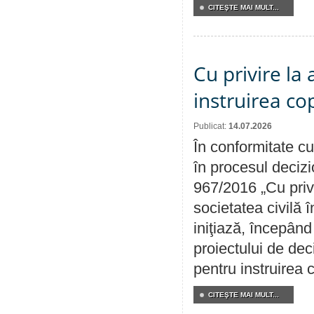
CITEŞTE MAI MULT...
Cu privire la
instruirea cop
Publicat:
14.07.2026
În conformitate cu
în procesul decizi
967/2016 „Cu priv
societatea civilă 
iniţiază, începân
proiectului de dec
pentru instruirea c
CITEŞTE MAI MULT...