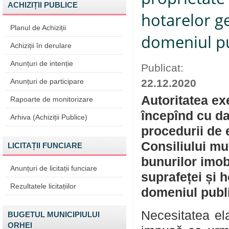
ACHIZIȚII PUBLICE
hotarelor ge
Planul de Achiziții
domeniul pu
Achiziții în derulare
Anunțuri de intenție
Publicat:
Anunțuri de participare
22.12.2020
Autoritatea ex
Rapoarte de monitorizare
începînd cu da
Arhiva (Achiziții Publice)
procedurii de 
Consiliului mun
LICITAȚII FUNCIARE
bunurilor imob
Anunțuri de licitații funciare
suprafeței și h
Rezultatele licitațiilor
domeniul publ
Necesitatea ela
BUGETUL MUNICIPIULUI
ORHEI