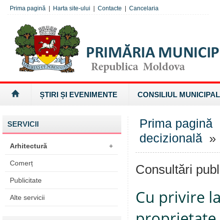
Prima pagină
|
Harta site-ului
|
Contacte
|
Cancelaria
ȘTIRI ȘI EVENIMENTE
CONSILIUL MUNICIPAL
Prima pagină
SERVICII
decizională
» 
Arhitectură
+
Comerț
Consultări publ
Publicitate
Cu privire l
Alte servicii
proprietate 