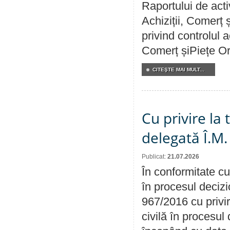
Raportului de activ
Achiziții, Comerț 
privind controlul a
Comerț șiPiețe Or
CITEŞTE MAI MULT...
Cu privire la
delegată Î.M.
Publicat:
21.07.2026
În conformitate cu
în procesul decizi
967/2016 cu privi
civilă în procesul