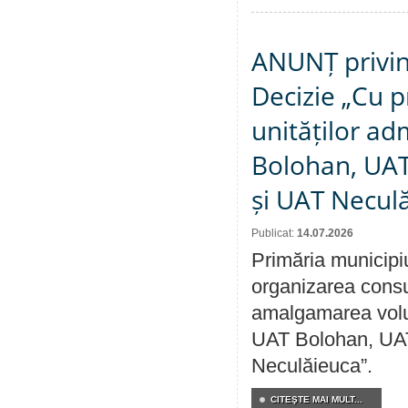
ANUNȚ privin
Decizie „Cu p
unităților ad
Bolohan, UAT 
și UAT Necul
Publicat:
14.07.2026
Primăria municipi
organizarea consul
amalgamarea volunt
UAT Bolohan, UAT
Neculăieuca”.
CITEŞTE MAI MULT...