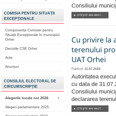
Consiliului munici
COMISIA PENTRU SITUAȚII
CITEŞTE MAI MULT...
EXCEPȚIONALE
Componența Comisiei pentru
Situații Excepționale în municipiul
Cu privire la
Orhei
terenului pro
Deciziile CSE Orhei
UAT Orhei
Acte
Anunțuri
Publicat:
31.07.2026
Autoritatea execut
CONSILIUL ELECTORAL DE
cu data de 31.07.
CIRCUMSCRIPȚIE
Consiliului munici
Alegerile locale noi 2026
+
declararea terenul
Alegeri parlamentare 2025
CITEŞTE MAI MULT...