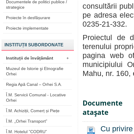
Documentele de politici publice /
consultării pub
strategice
pe adresa ele
Proiecte în desfășurare
0235-21-332.
Proiecte implementate
Proiectul de d
INSTITUȚII SUBORDONATE
terenului propr
pagina web of
Instituții de învățământ
+
municipiului O
Muzeul de Istorie şi Etnografie
Mahu, nr. 160, et
Orhei
Regia Apă Canal – Orhei S.A.
Î.M. Servicii Comunal - Locative
Orhei
Documente
ataşate
Î.M. Achiziții, Comerț și Piețe
Î.M. „Orhei Transport”
Cu privire
Î.M. Hotelul ”CODRU”