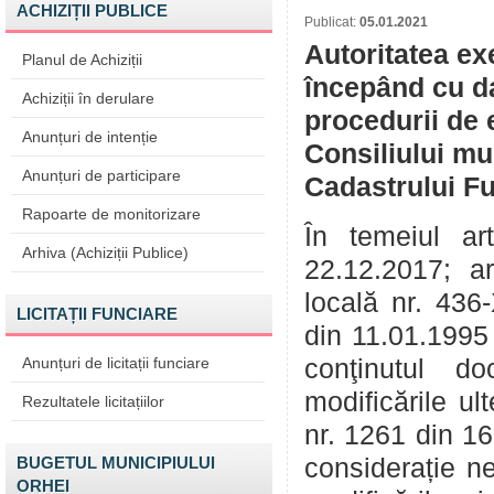
ACHIZIȚII PUBLICE
Publicat:
05.01.2021
Autoritatea ex
Planul de Achiziții
începând cu da
Achiziții în derulare
procedurii de 
Anunțuri de intenție
Consiliului mu
Anunțuri de participare
Cadastrului Fu
Rapoarte de monitorizare
În temeiul ar
Arhiva (Achiziții Publice)
22.12.2017; ar
locală nr. 436
LICITAȚII FUNCIARE
din 11.01.1995
Anunțuri de licitații funciare
conţinutul do
modificările u
Rezultatele licitațiilor
nr. 1261 din 16
BUGETUL MUNICIPIULUI
considerație ne
ORHEI