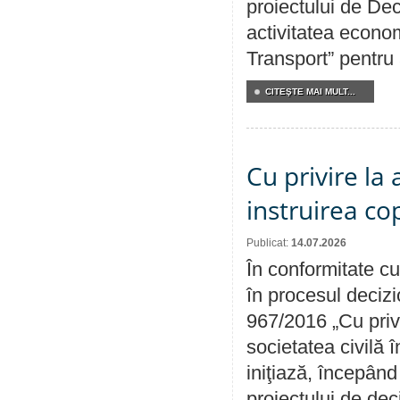
proiectului de Dec
activitatea econom
Transport” pentru
CITEŞTE MAI MULT...
Cu privire la
instruirea cop
Publicat:
14.07.2026
În conformitate cu
în procesul decizi
967/2016 „Cu priv
societatea civilă 
iniţiază, începân
proiectului de dec