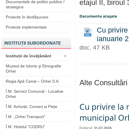
etajul II, biroul 
Documentele de politici publice /
strategice
Documente ataşate
Proiecte în desfășurare
Proiecte implementate
Cu privire
ianuarie 
INSTITUȚII SUBORDONATE
doc, 47 KB
Instituții de învățământ
+
Muzeul de Istorie şi Etnografie
Orhei
Alte Consultări
Regia Apă Canal – Orhei S.A.
Î.M. Servicii Comunal - Locative
Orhei
Cu privire la 
Î.M. Achiziții, Comerț și Piețe
municipal Orh
Î.M. „Orhei Transport”
Î.M. Hotelul ”CODRU”
Publicat:
31.07.2026