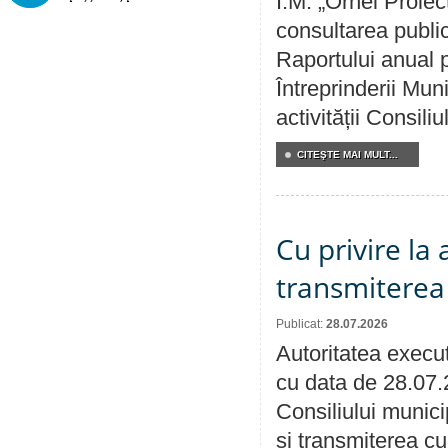
Î.M. „Orhei Proiec
consultarea public
Raportului anual p
Întreprinderii M
activității Consili
CITEŞTE MAI MULT...
Cu privire la
transmiterea 
Publicat:
28.07.2026
Autoritatea execut
cu data de 28.07.
Consiliului munici
și transmiterea cu 