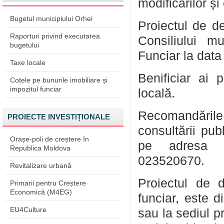
modificărilor și
Bugetul municipiului Orhei
Proiectul de d
Raporturi privind executarea
Consiliului m
bugetului
Funciar la data
Taxe locale
Benificiar ai 
Cotele pe bunurile imobiliare și
impozitul funciar
locală.
Recomandările
PROIECTE INVESTIȚIONALE
consultării pu
Orașe-poli de creștere în
pe adresa e
Republica Moldova
023520670.
Revitalizare urbană
Proiectul de 
Primarii pentru Creștere
Economică (M4EG)
funciar, este 
EU4Culture
sau la sediul p