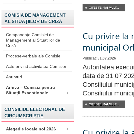
CITEŞTE MAI MULT...
COMISIA DE MANAGEMENT
AL SITUAȚIILOR DE CRIZĂ
Cu privire la 
Componența Comisiei de
Management al Situațiilor de
municipal Orh
Criză
Procese-verbale ale Comisiei
Publicat:
31.07.2026
Autoritatea execut
Acte privind activitatea Comisiei
data de 31.07.202
Anunțuri
Consiliului munici
Arhiva – Comisia pentru
Consiliului munici
Situații Excepționale
+
CITEŞTE MAI MULT...
CONSILIUL ELECTORAL DE
CIRCUMSCRIPȚIE
Alegerile locale noi 2026
+
Cu privire la