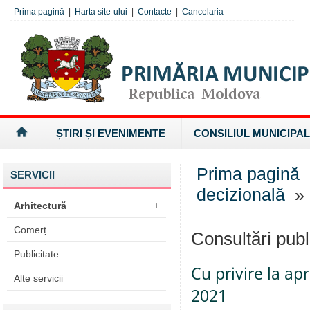
Prima pagină
|
Harta site-ului
|
Contacte
|
Cancelaria
ȘTIRI ȘI EVENIMENTE
CONSILIUL MUNICIPAL
Prima pagină
SERVICII
decizională
» 
Arhitectură
+
Comerț
Consultări publ
Publicitate
Cu privire la ap
Alte servicii
2021