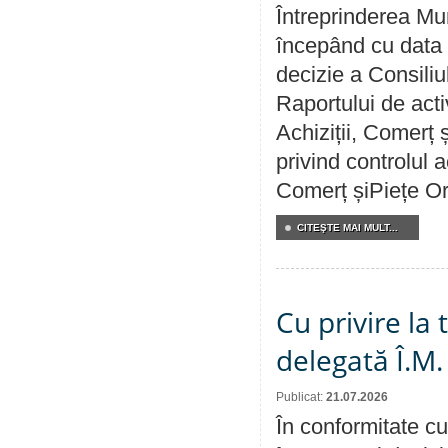
Întreprinderea Mun
începând cu data 
decizie a Consiliu
Raportului de activ
Achiziții, Comerț 
privind controlul a
Comerț șiPiețe Or
CITEŞTE MAI MULT...
Cu privire la
delegată Î.M.
Publicat:
21.07.2026
În conformitate cu