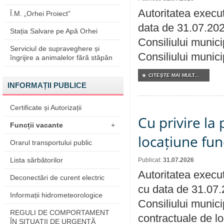
Autoritatea execut
Î.M. „Orhei Proiect”
data de 31.07.202
Stația Salvare pe Apă Orhei
Consiliului munici
Serviciul de supraveghere și
Consiliului munici
îngrijire a animalelor fără stăpân
CITEŞTE MAI MULT...
INFORMAȚII PUBLICE
Certificate și Autorizații
Cu privire la 
Funcții vacante
+
locațiune fun
Orarul transportului public
Lista sărbătorilor
Publicat:
31.07.2026
Autoritatea execut
Deconectări de curent electric
cu data de 31.07.
Informații hidrometeorologice
Consiliului municip
REGULI DE COMPORTAMENT
contractuale de lo
ÎN SITUAŢII DE URGENŢĂ