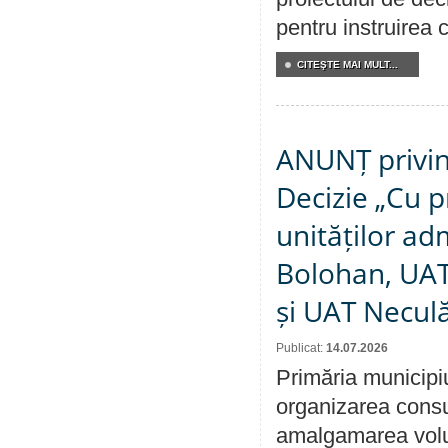
pentru instruirea c
CITEŞTE MAI MULT...
ANUNȚ privin
Decizie „Cu p
unităților ad
Bolohan, UAT 
și UAT Necul
Publicat:
14.07.2026
Primăria municipi
organizarea consul
amalgamarea volunt