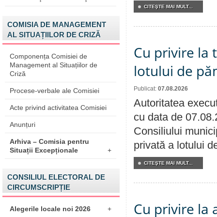
CITEŞTE MAI MULT...
COMISIA DE MANAGEMENT
AL SITUAȚIILOR DE CRIZĂ
Cu privire la
Componența Comisiei de
Management al Situațiilor de
lotului de pă
Criză
Publicat:
07.08.2026
Procese-verbale ale Comisiei
Autoritatea execut
Acte privind activitatea Comisiei
cu data de 07.08.
Anunțuri
Consiliului munici
Arhiva – Comisia pentru
privată a lotului 
Situații Excepționale
+
CITEŞTE MAI MULT...
CONSILIUL ELECTORAL DE
CIRCUMSCRIPȚIE
Cu privire la
Alegerile locale noi 2026
+