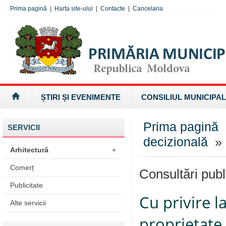
Prima pagină
|
Harta site-ului
|
Contacte
|
Cancelaria
ȘTIRI ȘI EVENIMENTE
CONSILIUL MUNICIPAL
Prima pagină
SERVICII
decizională
» 
Arhitectură
+
Comerț
Consultări publ
Publicitate
Cu privire l
Alte servicii
proprietate 