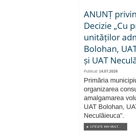
ANUNȚ privin
Decizie „Cu p
unităților ad
Bolohan, UAT 
și UAT Necul
Publicat:
14.07.2026
Primăria municipi
organizarea consul
amalgamarea volunt
UAT Bolohan, UAT
Neculăieuca”.
CITEŞTE MAI MULT...