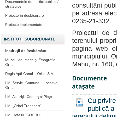
Documentele de politici publice /
consultării pub
strategice
pe adresa ele
Proiecte în desfășurare
0235-21-332.
Proiecte implementate
Proiectul de d
INSTITUȚII SUBORDONATE
terenului propr
pagina web of
Instituții de învățământ
+
municipiului O
Muzeul de Istorie şi Etnografie
Mahu, nr. 160, et
Orhei
Regia Apă Canal – Orhei S.A.
Documente
Î.M. Servicii Comunal - Locative
ataşate
Orhei
Î.M. Achiziții, Comerț și Piețe
Cu privire
Î.M. „Orhei Transport”
publică a 
Î.M. Hotelul ”CODRU”
terenului delim