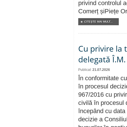
privind controlul a
Comerț șiPiețe Or
CITEŞTE MAI MULT...
Cu privire la
delegată Î.M.
Publicat:
21.07.2026
În conformitate cu
în procesul decizi
967/2016 cu privi
civilă în procesul
începând cu data 
decizie a Consiliu