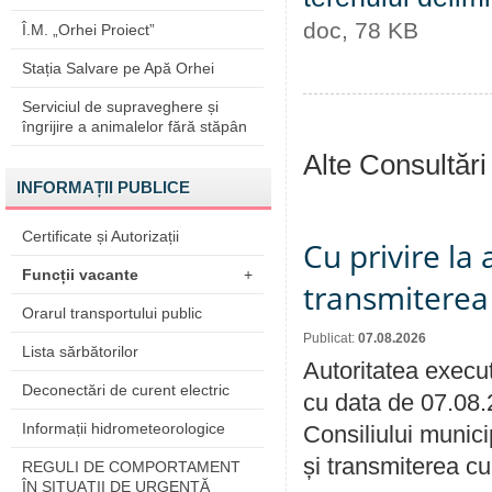
doc, 78 KB
Î.M. „Orhei Proiect”
Stația Salvare pe Apă Orhei
Serviciul de supraveghere și
îngrijire a animalelor fără stăpân
Alte Consultări
INFORMAȚII PUBLICE
Certificate și Autorizații
Cu privire la
Funcții vacante
+
transmiterea 
Orarul transportului public
Publicat:
07.08.2026
Lista sărbătorilor
Autoritatea execut
Deconectări de curent electric
cu data de 07.08.
Informații hidrometeorologice
Consiliului munici
și transmiterea cu 
REGULI DE COMPORTAMENT
ÎN SITUAŢII DE URGENŢĂ