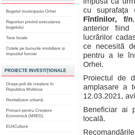
impusă ca urmar
cu suprafaţa 
Bugetul municipiului Orhei
Fîntînilor, f/n
Raporturi privind executarea
anterior fiind
bugetului
lucrărilor cada
Taxe locale
ce necesită de
Cotele pe bunurile imobiliare și
impozitul funciar
pentru a le în
Orhei.
PROIECTE INVESTIȚIONALE
Proiectul de 
Orașe-poli de creștere în
amplasare a t
Republica Moldova
12.03.2021, aviz
Revitalizare urbană
Beneficiar ai 
Primarii pentru Creștere
Economică (M4EG)
locală.
EU4Culture
Recomandările