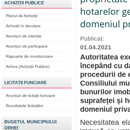
ACHIZIȚII PUBLICE
hotarelor ge
Planul de Achiziții
domeniul pr
Achiziții în derulare
Anunțuri de intenție
Publicat:
Anunțuri de participare
01.04.2021
Autoritatea ex
Rapoarte de monitorizare
începând cu da
Arhiva (Achiziții Publice)
procedurii de 
Consiliului mu
LICITAȚII FUNCIARE
bunurilor imob
Anunțuri de licitații funciare
suprafeței și h
Rezultatele licitațiilor
domeniul priva
Necesitatea ela
BUGETUL MUNICIPIULUI
ORHEI