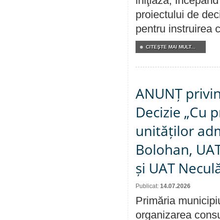
iniţiază, începân
proiectului de dec
pentru instruirea c
CITEŞTE MAI MULT...
ANUNȚ privin
Decizie „Cu p
unităților ad
Bolohan, UAT 
și UAT Necul
Publicat:
14.07.2026
Primăria municipi
organizarea consul