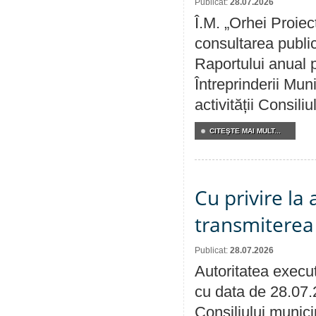
Publicat:
28.07.2026
Î.M. „Orhei Proiec
consultarea public
Raportului anual p
Întreprinderii M
activității Consili
CITEŞTE MAI MULT...
Cu privire la
transmiterea 
Publicat:
28.07.2026
Autoritatea execut
cu data de 28.07.
Consiliului munici