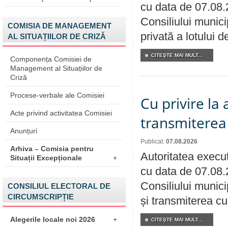
cu data de 07.08.
Consiliului munici
COMISIA DE MANAGEMENT
privată a lotului 
AL SITUAȚIILOR DE CRIZĂ
CITEŞTE MAI MULT...
Componența Comisiei de
Management al Situațiilor de
Criză
Procese-verbale ale Comisiei
Cu privire la
Acte privind activitatea Comisiei
transmiterea 
Anunțuri
Publicat:
07.08.2026
Arhiva – Comisia pentru
Autoritatea execut
Situații Excepționale
+
cu data de 07.08.
Consiliului munici
CONSILIUL ELECTORAL DE
CIRCUMSCRIPȚIE
și transmiterea cu 
Alegerile locale noi 2026
+
CITEŞTE MAI MULT...