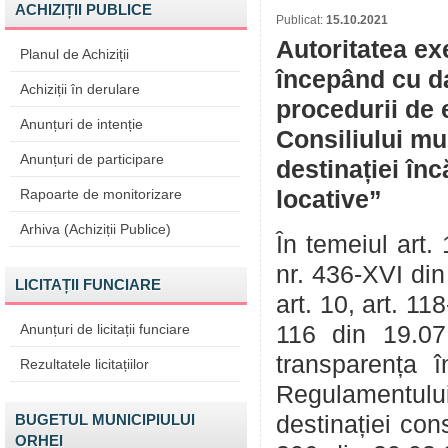
ACHIZIȚII PUBLICE
Publicat:
15.10.2021
Autoritatea ex
Planul de Achiziții
începând cu da
Achiziții în derulare
procedurii de 
Anunțuri de intenție
Consiliului mu
Anunțuri de participare
destinației înc
Rapoarte de monitorizare
locative”
Arhiva (Achiziții Publice)
În temeiul art.
nr. 436-XVI din
LICITAȚII FUNCIARE
art. 10, art. 1
Anunțuri de licitații funciare
116 din 19.07
transparența î
Rezultatele licitațiilor
Regulamentului
BUGETUL MUNICIPIULUI
destinației con
ORHEI