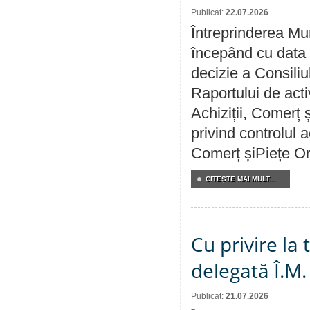
Publicat:
22.07.2026
Întreprinderea Mun
începând cu data 
decizie a Consiliu
Raportului de activ
Achiziții, Comerț 
privind controlul a
Comerț șiPiețe Or
CITEŞTE MAI MULT...
Cu privire la
delegată Î.M.
Publicat:
21.07.2026