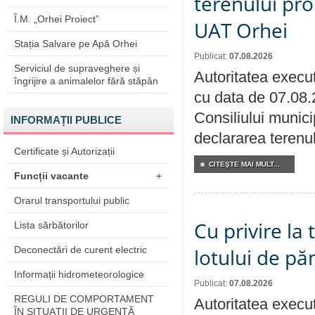
terenului pro
Î.M. „Orhei Proiect”
UAT Orhei
Stația Salvare pe Apă Orhei
Publicat:
07.08.2026
Serviciul de supraveghere și
Autoritatea execut
îngrijire a animalelor fără stăpân
cu data de 07.08.
Consiliului munici
INFORMAȚII PUBLICE
declararea terenul
Certificate și Autorizații
CITEŞTE MAI MULT...
Funcții vacante
+
Orarul transportului public
Cu privire la
Lista sărbătorilor
Deconectări de curent electric
lotului de pă
Informații hidrometeorologice
Publicat:
07.08.2026
REGULI DE COMPORTAMENT
Autoritatea execut
ÎN SITUAŢII DE URGENŢĂ