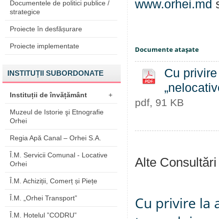
www.orhei.md
s
Documentele de politici publice /
strategice
Proiecte în desfășurare
Proiecte implementate
Documente ataşate
Cu privire
INSTITUȚII SUBORDONATE
„nelocativ
Instituții de învățământ
+
pdf, 91 KB
Muzeul de Istorie şi Etnografie
Orhei
Regia Apă Canal – Orhei S.A.
Î.M. Servicii Comunal - Locative
Alte Consultări
Orhei
Î.M. Achiziții, Comerț și Piețe
Cu privire la
Î.M. „Orhei Transport”
Î.M. Hotelul ”CODRU”