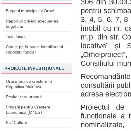
306 din 30.03.
pentru schimbar
Bugetul municipiului Orhei
3, 4, 5, 6, 7, 
Raporturi privind executarea
bugetului
imobil cu nr. 
m.p. din str. C
Taxe locale
locative” și 
Cotele pe bunurile imobiliare și
impozitul funciar
„Orheiproiec
Consiliului mun
PROIECTE INVESTIȚIONALE
Recomandările
Orașe-poli de creștere în
consultării pub
Republica Moldova
adresa electro
Revitalizare urbană
Proiectul de 
Primarii pentru Creștere
Economică (M4EG)
funcționale a t
EU4Culture
nominalizate