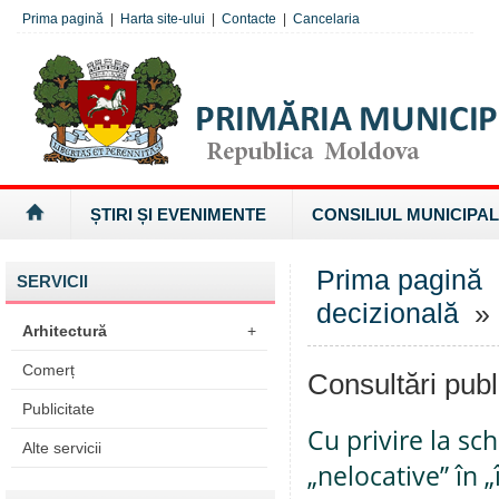
Prima pagină
|
Harta site-ului
|
Contacte
|
Cancelaria
ȘTIRI ȘI EVENIMENTE
CONSILIUL MUNICIPAL
Prima pagină
SERVICII
decizională
» 
Arhitectură
+
Comerț
Consultări publ
Publicitate
Cu privire la sc
Alte servicii
„nelocative” în „