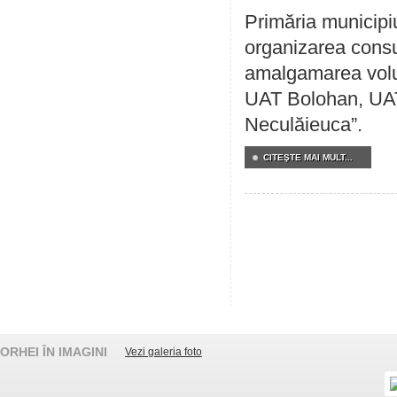
Primăria municipi
organizarea consul
amalgamarea volunt
UAT Bolohan, UAT
Neculăieuca”.
CITEŞTE MAI MULT...
ORHEI ÎN IMAGINI
Vezi galeria foto