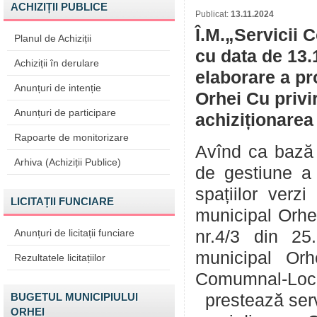
ACHIZIȚII PUBLICE
Publicat:
13.11.2024
Î.M.„Servicii 
Planul de Achiziții
cu data de 13.
Achiziții în derulare
elaborare a pr
Anunțuri de intenție
Orhei Cu privi
Anunțuri de participare
achiziționarea 
Rapoarte de monitorizare
Avînd ca bază 
Arhiva (Achiziții Publice)
de gestiune a s
spațiilor verz
LICITAȚII FUNCIARE
municipal Orhei
Anunțuri de licitații funciare
nr.4/3 din 25.
municipal Orhe
Rezultatele licitațiilor
Comumnal-Locat
BUGETUL MUNICIPIULUI
prestează servi
ORHEI