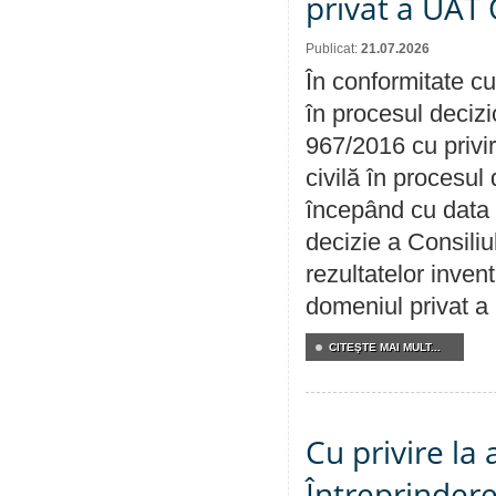
privat a UAT 
Publicat:
21.07.2026
În conformitate cu
în procesul decizi
967/2016 cu privi
civilă în procesul
începând cu data 
decizie a Consiliu
rezultatelor invent
domeniul privat a
CITEŞTE MAI MULT...
Cu privire la
Întreprindere