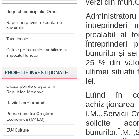
verzi din mun.
Bugetul municipiului Orhei
Administratoru
Raporturi privind executarea
întreprinderii
bugetului
prealabil al f
Taxe locale
Întreprinderii 
Cotele pe bunurile imobiliare și
bunurilor și se
impozitul funciar
25 % din valoa
ultimei situaț
PROIECTE INVESTIȚIONALE
lei.
Orașe-poli de creștere în
Republica Moldova
Luînd în co
Revitalizare urbană
achiziționarea
Î.M.,,Servicii 
Primarii pentru Creștere
Economică (M4EG)
solicite aco
EU4Culture
bunurilor.Î.M.