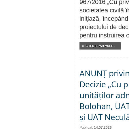
967/2016 „Cu priv
societatea civilă 
iniţiază, începân
proiectului de dec
pentru instruirea c
CITEŞTE MAI MULT...
ANUNȚ privin
Decizie „Cu p
unităților ad
Bolohan, UAT 
și UAT Necul
Publicat:
14.07.2026