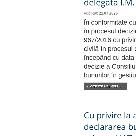
delegată Î.M.
Publicat:
21.07.2026
În conformitate cu
în procesul decizi
967/2016 cu privi
civilă în procesul
începând cu data 
decizie a Consiliu
bunurilor în gest
CITEŞTE MAI MULT...
Cu privire la 
declararea b