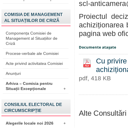
scl-anticamera
COMISIA DE MANAGEMENT
Proiectul deci
AL SITUAȚIILOR DE CRIZĂ
achiziționarea 
pagina web ofi
Componența Comisiei de
Management al Situațiilor de
Criză
Documente ataşate
Procese-verbale ale Comisiei
Cu privire
Acte privind activitatea Comisiei
achizițion
Anunțuri
pdf, 418 KB
Arhiva – Comisia pentru
Situații Excepționale
+
CONSILIUL ELECTORAL DE
CIRCUMSCRIPȚIE
Alte Consultări
Alegerile locale noi 2026
+