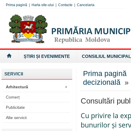
Prima pagină
|
Harta site-ului
|
Contacte
|
Cancelaria
ȘTIRI ȘI EVENIMENTE
CONSILIUL MUNICIPAL
Prima pagină
SERVICII
decizională
» 
Arhitectură
+
Comerț
Consultări publ
Publicitate
Cu privire la ex
Alte servicii
bunurilor și serv