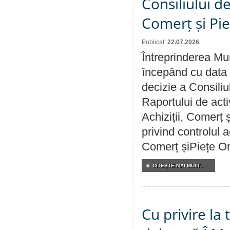
Consiliului de
Comerț și Pie
Publicat:
22.07.2026
Întreprinderea Mun
începând cu data 
decizie a Consiliu
Raportului de activ
Achiziții, Comerț 
privind controlul a
Comerț șiPiețe Or
CITEŞTE MAI MULT...
Cu privire la