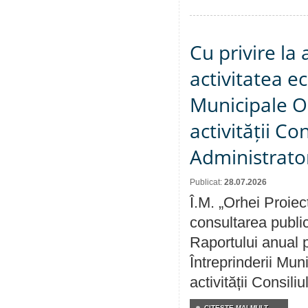
Cu privire la
activitatea e
Municipale O
activității Co
Administrator
Publicat:
28.07.2026
Î.M. „Orhei Proiec
consultarea public
Raportului anual p
Întreprinderii M
activității Consili
CITEŞTE MAI MULT...