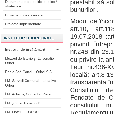
prealabil să so
Documentele de politici publice /
strategice
bunurilor
Proiecte în desfășurare
Modul de încorp
Proiecte implementate
art.10, art.1
19.07.2018 ;art
INSTITUȚII SUBORDONATE
privind întrep
Instituții de învățământ
+
nr.246 din 23.
cu privire la ant
Muzeul de Istorie şi Etnografie
Orhei
Legii nr.436-X
Regia Apă Canal – Orhei S.A.
locală; art.8-1
Î.M. Servicii Comunal - Locative
transparența în
Orhei
Consiliului de
Î.M. Achiziții, Comerț și Piețe
Fondate de Co
Î.M. „Orhei Transport”
consiliului m
Regulamentul
Î.M. Hotelul ”CODRU”