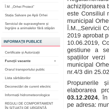
achiziționarea b
Î.M. „Orhei Proiect”
este Consiliul 
Stația Salvare pe Apă Orhei
municipal Orhei
Serviciul de supraveghere și
Î.M.,,Servicii 
îngrijire a animalelor fără stăpân
2019 aprobat pr
INFORMAȚII PUBLICE
10.06.2019, Co
gestiune a ser
Certificate și Autorizații
spațiilor verz
Funcții vacante
+
municipal Orhei
Orarul transportului public
nr.4/3 din 25.0
Lista sărbătorilor
Propunerile și 
Deconectări de curent electric
elaborarea pr
Informații hidrometeorologice
03.12.2024
, î
REGULI DE COMPORTAMENT
pe adresa: mun
ÎN SITUAŢII DE URGENŢĂ