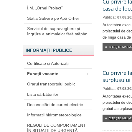
Cu privire l
casa de locu
Î.M. „Orhei Proiect”
Publicat:
07.08.20
Stația Salvare pe Apă Orhei
Autoritatea execu
Serviciul de supraveghere și
proiectului de dec
îngrijire a animalelor fără stăpân
de lîngă casa de 
CITEŞTE MAI MU
INFORMAȚII PUBLICE
Certificate și Autorizații
Cu privire l
Funcții vacante
+
surplusului
Orarul transportului public
Publicat:
07.08.20
Lista sărbătorilor
Autoritatea execu
proiectului de dec
Deconectări de curent electric
gratuit a surplusu
Informații hidrometeorologice
CITEŞTE MAI MU
REGULI DE COMPORTAMENT
ÎN SITUAŢII DE URGENŢĂ