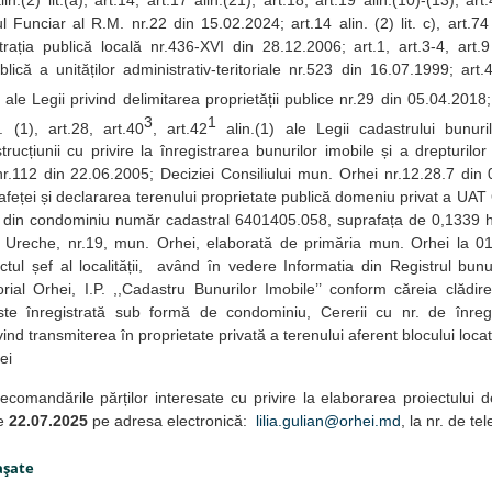
 alin.(2) lit.(a), art.14, art.17 alin.(21), art.18, art.19 alin.(10)-(13), art.4
 Funciar al R.M. nr.22 din 15.02.2024; art.14 alin. (2) lit. c), art.74 
trația publică locală nr.436-XVI din 28.12.2006; art.1, art.3-4, art.
lică a unităților administrativ-teritoriale nr.523 din 16.07.1999; art.4
) ale Legii privind delimitarea proprietății publice nr.29 din 05.04.2018; 
3
1
. (1), art.28, art.40
, art.42
alin.(1) ale Legii cadastrului bunur
trucțiunii cu privire la înregistrarea bunurilor imobile și a drepturilo
.112 din 22.06.2005; Deciziei Consiliului mun. Orhei nr.12.28.7 din 0
feței și declararea terenului proprietate publică domeniu privat a UAT 
 din condominiu număr cadastral 6401405.058, suprafața de 0,1339 ha,
re Ureche, nr.19, mun. Orhei, elaborată de primăria mun. Orhei la 0
ectul șef al localității, având în vedere Informatia din Registrul bunur
orial Orhei, I.P. ,,Cadastru Bunurilor Imobile’’ conform căreia clădi
ste înregistrată sub formă de condominiu, Cererii cu nr. de înreg
ind transmiterea în proprietate privată a terenului aferent blocului locat
ei
recomandările părților interesate cu privire la elaborarea proiectului d
de
22.07.2025
pe adresa electronică:
lilia.gulian@orhei.md
, la nr. de 
aşate