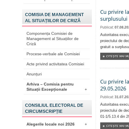
Cu privire l
COMISIA DE MANAGEMENT
surplusului
AL SITUAȚIILOR DE CRIZĂ
Publicat:
07.08.20
Componența Comisiei de
Autoritatea execu
Management al Situațiilor de
proiectului de dec
Criză
gratuit a surplusu
Procese-verbale ale Comisiei
CITEŞTE MAI MU
Acte privind activitatea Comisiei
Anunțuri
Cu privire l
Arhiva – Comisia pentru
29.05.2026
Situații Excepționale
+
Publicat:
31.07.20
Autoritatea execu
CONSILIUL ELECTORAL DE
proiectului de dec
CIRCUMSCRIPȚIE
01-1/5.13.4 din 2
Alegerile locale noi 2026
+
CITEŞTE MAI MU