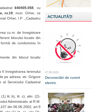
cadastral
640405.058
, cu
e, nr.19
, mun. Orhei, ce
ACTUALITĂŢI
rial Orhei, I.P. ,,Cadastru
rea cu nr. de înregistrare
erent blocului locativ din
b formă de condominiu în
mente din blocul locativ
fi înregistrarea terenului
07.08.2026
de pe adresa: str. Grigore
Deconectări de curent
 al Serviciului Cadastral
electric
lit. b), lit. c), alin. (2)-
odul Administrativ al R.M.
.1107 din 06.06.2002; art.9