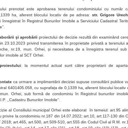
ului prenotat este aprobarea terenului condominiului cu număr 
,1339 ha, aferent blocului locativ de pe adresa:
str.
Grigore Urech
înregistrat în Registrul Bunurilor Imobile a Serviciului Cadastral Terito
’’.
borării şi aprobării
proiectului de decizie rezultă din examinând cere
n 23.10.2023 privind transmiterea în proprietate privată a terenului af
reche, nr.19, mun. Orhei, și necesitatea de a înregistra terenul su
lor imobile al SCT Orhei.
proiectului
: la momentul actual sunt către proprietarii de aparta
ontate
ca urmare a implimentării deciziei supuse consultării publice va 
ral 6401405.058, cu suprafața de 0,1339 ha, aferent blocului locativ 
 mun. Orhei, sub formă de condominiu în Registrul bunurilor imobile
, I.P. ,,Cadastru Bunurilor Imobile’’.
zie al Consiliului municipal Orhei este elaborat în temeiul: art.95 alin.(1) 
u privire la condominiu nr.187 din 14.07.2022; art.10, art.117-130 din C
.2018; art.465, art.500, art.509-510, art.555 din Codul Civil al R.M. nr