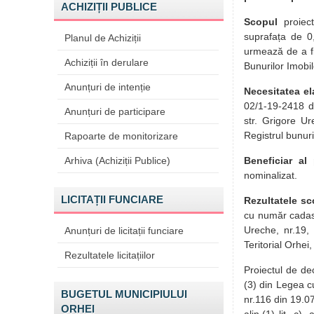
ACHIZIȚII PUBLICE
Scopul
proiect
suprafața de 0
Planul de Achiziții
urmează de a fi 
Achiziții în derulare
Bunurilor Imobile
Anunțuri de intenție
Necesitatea ela
02/1-19-2418 di
Anunțuri de participare
str. Grigore U
Registrul bunuri
Rapoarte de monitorizare
Arhiva (Achiziții Publice)
Beneficiar al 
nominalizat.
LICITAȚII FUNCIARE
Rezultatele sc
cu număr cadast
Ureche, nr.19,
Anunțuri de licitații funciare
Teritorial Orhei
Rezultatele licitațiilor
Proiectul de deci
(3) din Legea c
BUGETUL MUNICIPIULUI
nr.116 din 19.07
ORHEI