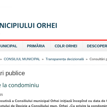
MUNICIPAL
PRIMĂRIA
CDLR ORHEI
DESCOPER
»
CONSILIUL MUNICIPAL
»
Transparența decizională
» Consultări p
ri publice
e la condominiu
25
ecutivă a Consiliului municipal Orhei iniţiază începînd cu data de
ectului de Decizie a Consiliului mun. Orhei „Cu privire la condomini