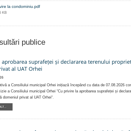
vire la condominiu.pdf
96 KB
ultări publice
a aprobarea suprafeței și declararea terenului proprie
ivat al UAT Orhei
26
tivă a Consiliului municipal Orhei inițiază începând cu data de 07.08.2026 co
izie a Consiliului municipal Orhei “Cu privire la aprobarea suprafeței și declar
că domeniul privat al UAT Orhei“.
LT...