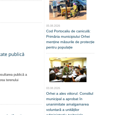
05.08.2026
Cod Portocaliu de caniculă:
Primăria municipiului Orhei
menține măsurile de protecție
pentru populație
tate publică
nsultarea publică a
area terenului
03.08.2026
Orhei a ales viitorul. Consiliul
municipal a aprobat în
unanimitate amalgamarea
voluntară a unităților