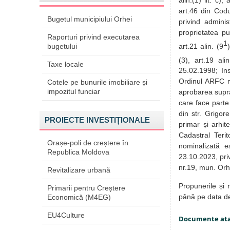
alin.(1) lit. c),
art.46 din Codul
Bugetul municipiului Orhei
privind adminis
proprietatea pub
Raporturi privind executarea
1
art.21 alin. (9
bugetului
(3), art.19 alin
Taxe locale
25.02.1998; Ins
Ordinul ARFC nr
Cotele pe bunurile imobiliare și
impozitul funciar
aprobarea supra
care face parte
din str. Grigo
PROIECTE INVESTIȚIONALE
primar și arhit
Cadastral Terit
Orașe-poli de creștere în
nominalizată e
Republica Moldova
23.10.2023, priv
nr.19, mun. Orh
Revitalizare urbană
Propunerile și 
Primarii pentru Creștere
până pe data 
Economică (M4EG)
EU4Culture
Documente at