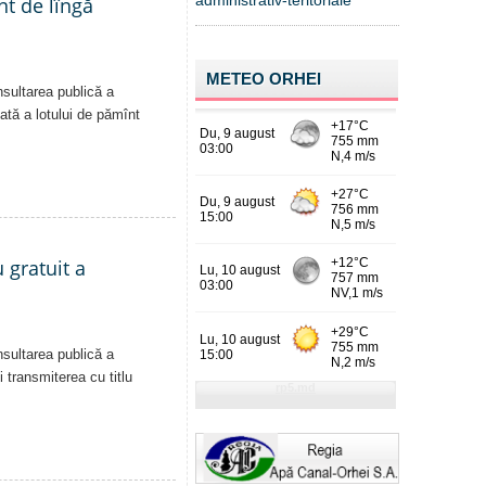
administrativ-teritoriale
nt de lîngă
METEO ORHEI
nsultarea publică a
vată a lotului de pămînt
 gratuit a
nsultarea publică a
i transmiterea cu titlu