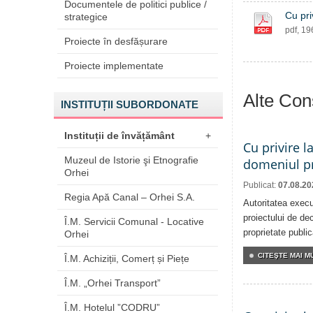
Documentele de politici publice /
Cu pri
strategice
pdf, 1
Proiecte în desfășurare
Proiecte implementate
Alte Cons
INSTITUȚII SUBORDONATE
Instituții de învățământ
+
Cu privire l
Muzeul de Istorie şi Etnografie
domeniul pr
Orhei
Publicat:
07.08.20
Regia Apă Canal – Orhei S.A.
Autoritatea execu
proiectului de dec
Î.M. Servicii Comunal - Locative
proprietate publi
Orhei
CITEŞTE MAI MU
Î.M. Achiziții, Comerț și Piețe
Î.M. „Orhei Transport”
Î.M. Hotelul ”CODRU”