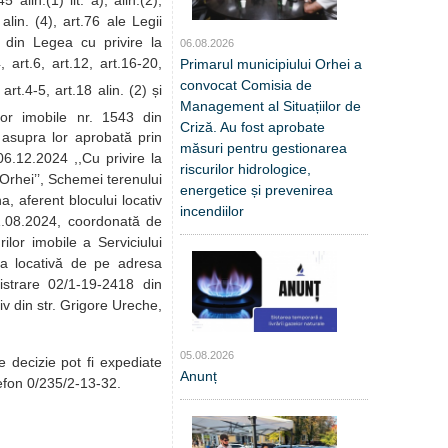
5 alin.(1) lit. a), alin.(2),
alin. (4), art.76 ale Legii
9 din Legea cu privire la
06.08.2026
, art.6, art.12, art.16-20,
Primarul municipiului Orhei a
convocat Comisia de
art.4-5, art.18 alin. (2) și
Management al Situațiilor de
ilor imobile nr. 1543 din
Criză. Au fost aprobate
r asupra lor aprobată prin
măsuri pentru gestionarea
6.12.2024 ,,Cu privire la
riscurilor hidrologice,
Orhei’’, Schemei terenului
energetice și prevenirea
 aferent blocului locativ
incendiilor
1.08.2024, coordonată de
ilor imobile a Serviciului
rea locativă de pe adresa
istrare 02/1-19-2418 din
iv din str. Grigore Ureche,
05.08.2026
e decizie pot fi expediate
Anunț
telefon 0/235/2-13-32.