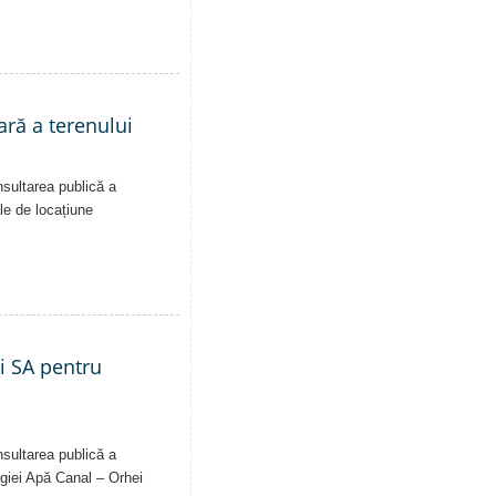
ară a terenului
nsultarea publică a
ale de locațiune
ei SA pentru
nsultarea publică a
Regiei Apă Canal – Orhei