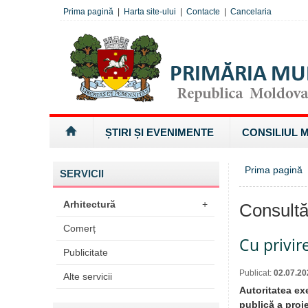
Prima pagină
|
Harta site-ului
|
Contacte
|
Cancelaria
ȘTIRI ȘI EVENIMENTE
CONSILIUL 
Prima pagină
SERVICII
Arhitectură
+
Consultă
Comerț
Cu privir
Publicitate
Publicat:
02.07.20
Alte servicii
Autoritatea ex
publică a proi