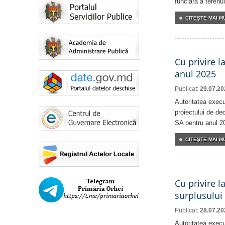
funciară a terenul
CITEŞTE MAI MU
Cu privire l
anul 2025
Publicat:
29.07.20
Autoritatea execu
proiectului de dec
SA pentru anul 2
CITEŞTE MAI MU
Cu privire l
surplusului
Publicat:
28.07.20
Autoritatea execu