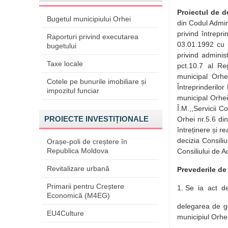
Proiectul de d
Bugetul municipiului Orhei
din Codul Adminis
privind întrepr
Raporturi privind executarea
03.01.1992 cu pr
bugetului
privind adminis
Taxe locale
pct.10.7 al Reg
municipal Orhe
Cotele pe bunurile imobiliare și
Întreprinderilor
impozitul funciar
municipal Orhei 
Î.M.,,Servicii 
PROIECTE INVESTIȚIONALE
Orhei nr.5.6 di
întreținere și r
decizia Consili
Orașe-poli de creștere în
Republica Moldova
Consiliului de A
Revitalizare urbană
Prevederile de
Primarii pentru Creștere
1.
Se ia act de
Economică (M4EG)
delegarea de ges
EU4Culture
municipiul Orhe