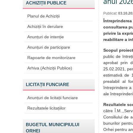
anul 202
ACHIZIȚII PUBLICE
Publicat:
03.10.20
Planul de Achiziții
Întreprinderea
Achiziții în derulare
consultarea pu
privire la expr
Anunțuri de intenție
reabilitare a i
Anunțuri de participare
Scopul proiect
public de întreț
Rapoarte de monitorizare
aprobat prin d
Arhiva (Achiziții Publice)
25.02.2021, pen
estimativă de 1
prealabil al fo
LICITAȚII FUNCIARE
întreprindere a 
ale întreprinde
Anunțuri de licitații funciare
Rezultatele sc
Rezultatele licitațiilor
către Î.M.,,Ser
Consiliului de a
bunurilor pentru
BUGETUL MUNICIPIULUI
Orhei pentru an
ORHEI