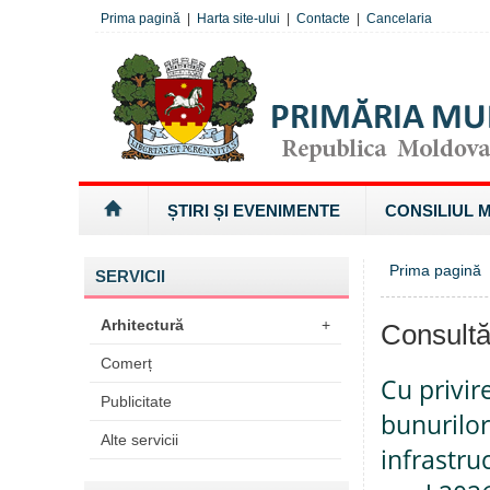
Prima pagină
|
Harta site-ului
|
Contacte
|
Cancelaria
ȘTIRI ȘI EVENIMENTE
CONSILIUL 
Prima pagină
SERVICII
Arhitectură
+
Consultă
Comerț
Cu privir
Publicitate
bunurilor
Alte servicii
infrastru