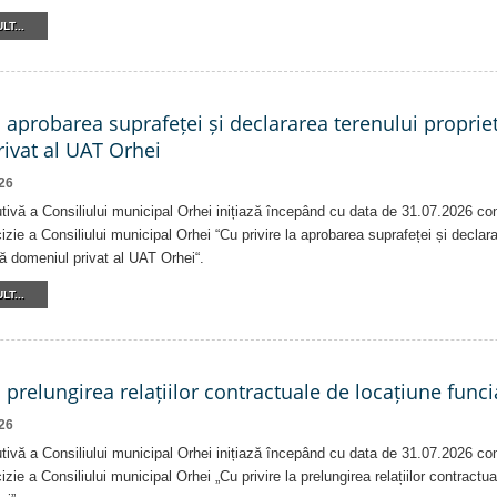
LT...
a aprobarea suprafeței și declararea terenului proprie
ivat al UAT Orhei
26
tivă a Consiliului municipal Orhei inițiază începând cu data de 31.07.2026 co
izie a Consiliului municipal Orhei “Cu privire la aprobarea suprafeței și declar
că domeniul privat al UAT Orhei“.
LT...
a prelungirea relațiilor contractuale de locațiune funci
26
tivă a Consiliului municipal Orhei inițiază începând cu data de 31.07.2026 co
izie a Consiliului municipal Orhei „Cu privire la prelungirea relațiilor contractu