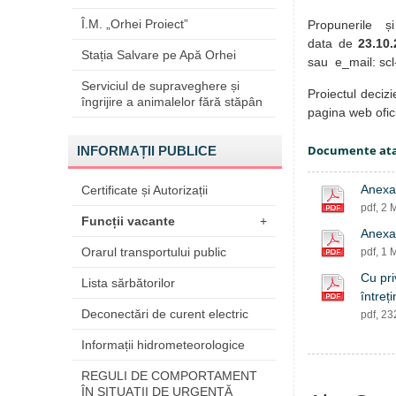
Î.M. „Orhei Proiect”
Propunerile și 
data de
23.10.
Stația Salvare pe Apă Orhei
sau e_mail: sc
Serviciul de supraveghere și
Proiectul decizi
îngrijire a animalelor fără stăpân
pagina web ofic
Documente at
INFORMAȚII PUBLICE
Anexa 
Certificate și Autorizații
pdf, 2 
Funcții vacante
+
Anexa 
Orarul transportului public
pdf, 1 
Cu pri
Lista sărbătorilor
întreț
Deconectări de curent electric
pdf, 2
Informații hidrometeorologice
REGULI DE COMPORTAMENT
ÎN SITUAŢII DE URGENŢĂ