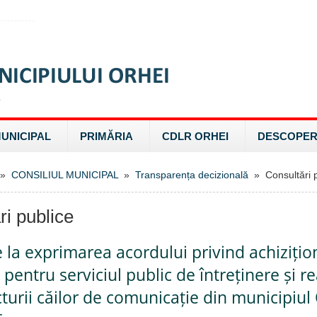
MUNICIPAL
PRIMĂRIA
CDLR ORHEI
DESCOPER
»
CONSILIUL MUNICIPAL
»
Transparența decizională
» Consultări p
ri publice
e la exprimarea acordului privind achiziți
 pentru serviciul public de întreținere și re
cturii căilor de comunicație din municipiul