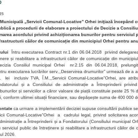
6
25
 Municipală „Servicii Comunal-Locative” Orhei iniţiază începând c
blică a procedurii de elaborare a proiectului de Decizie a Consili
imarea acordului privind achiziționarea bunurilor pentru serviciul p
nfrastructurii căilor de comunicație din municipiul Orhei pentru an
ului
Întru executarea Contract nr.1 din 06.04.2018 privind delegarea 
inere și reabilitare a infrastructurii căilor de comunicație din municip
ecizia Consiliul municipal Orhei nr.2.15 din 06.04.2018, prelungit
tru executarea lucrărilor serv.,,Deservirea drumurilorˮ urmează de a 
 lei inclusiv TVA, Î.M.,,Servicii Comunal-LocativeˮOrhei, are atribu
ndatorului și a Consiliului de administrație a Întreprinderii privin
bunurilor și serviciilor a căror valoare de piață constituie peste 25 % 
rii, conform ultimei situații financiare, sau depășește suma de 400 000 
ontate
ca urmare a implementării deciziei supuse consultării publice s
vicii Comunal-LocativeˮOrhei a cadrului legal, privind solicitarea acor
dministrație a Întreprinderii și a Fondatorului (Consiliului municipal Or
 serviciul public de întreținere și reabilitare a infrastructurii căilor de
ul 2026.