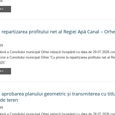
ui”.
LT...
a repartizarea profitului net al Regiei Apă Canal – Orh
26
tivă a Consiliului municipal Orhei inițiază începând cu data de 29.07.2026 co
izie a Consiliului municipal Orhei ”Cu privire la repartizarea profitului net al 
025”.
LT...
a aprobarea planului geometric și transmiterea cu titlu
 de teren
26
tivă a Consiliului municipal Orhei inițiază începând cu data de 28.07.2026 co