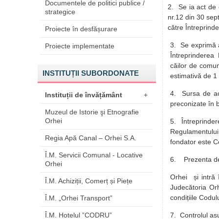
Documentele de politici publice /
2. Se ia act de 
strategice
nr.12 din 30 sep
către Întreprind
Proiecte în desfășurare
3. Se exprimă a
Proiecte implementate
Întreprinderea 
căilor de comun
INSTITUȚII SUBORDONATE
estimativă de 1 
4. Sursa de aco
Instituții de învățământ
+
preconizate în 
Muzeul de Istorie şi Etnografie
Orhei
5. Întreprinder
Regulamentului 
Regia Apă Canal – Orhei S.A.
fondator este C
Î.M. Servicii Comunal - Locative
6. Prezenta dec
Orhei
Orhei și intră 
Î.M. Achiziții, Comerț și Piețe
Judecătoria Orh
condițiile Codu
Î.M. „Orhei Transport”
Î.M. Hotelul ”CODRU”
7. Controlul asu