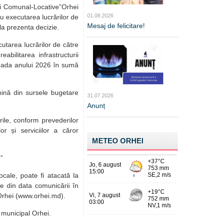
icii Comunal-LocativeˮOrhei
01.08.2026
u executarea lucrărilor de
Mesaj de felicitare!
la prezenta decizie.
utarea lucrărilor de către
abilitarea infrastructurii
rioada anului 2026 în sumă
mină din sursele bugetare
31.07.2026
Anunț
ile, conform prevederilor
lor și serviciilor a căror
METEO ORHEI
ˮ
ocale, poate fi atacată la
e din data comunicării în
 Orhei (www.orhei.md).
i municipal Orhei.