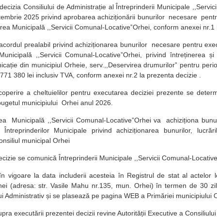
decizia Consiliului de Administrație al Întreprinderii Municipale ,,Serv
tembrie 2025 privind aprobarea achiziționării bunurilor necesare pentr
erea Municipală ,,Servicii Comunal-LocativeˮOrhei, conform anexei nr.1 
cordul prealabil privind achiziționarea bunurilor necesare pentru exec
Municipală ,,Servicii Comunal-LocativeˮOrhei, privind întreținerea și re
icație din municipiul Orheie, serv.,,Deservirea drumurilorˮ pentru pe
771 380 lei inclusiv TVA, conform anexei nr.2 la prezenta decizie .
perire a cheltuielilor pentru executarea deciziei prezente se deter
bugetul municipiului Orhei anul 2026.
ea Municipală ,,Servicii Comunal-LocativeˮOrhei va achiziționa bunur
Întreprinderilor Municipale privind achiziționarea bunurilor, lucrări
onsiliul municipal Orhei
izie se comunică Întreprinderii Municipale ,,Servicii Comunal-Locative
în vigoare la data includerii acesteia în Registrul de stat al actelor l
ei (adresa: str. Vasile Mahu nr.135, mun. Orhei) în termen de 30 zil
lui Administrativ și se plasează pe pagina WEB a Primăriei municipiului
pra executării prezentei decizii revine Autorității Executive a Consiliulu