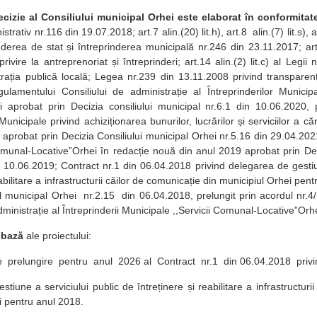
ecizie al Consiliului municipal Orhei este elaborat în conformitat
trativ nr.116 din 19.07.2018; art.7 alin.(20) lit.h), art.8 alin.(7) lit.s), ar
inderea de stat și întreprinderea municipală nr.246 din 23.11.2017; a
ivire la antreprenoriat și întreprinderi; art.14 alin.(2) lit.c) al Legi
trația publică locală; Legea nr.239 din 13.11.2008 privind transparen
ulamentului Consiliului de administrație al Întreprinderilor Munici
i aprobat prin Decizia consiliului municipal nr.6.1 din 10.06.2020,
 Municipale privind achiziționarea bunurilor, lucrărilor și serviciilor a c
aprobat prin Decizia Consiliului municipal Orhei nr.5.16 din 29.04.2021;
Comunal-LocativeˮOrhei în redacție nouă din anul 2019 aprobat prin Dec
n 10.06.2019; Contract nr.1 din 06.04.2018 privind delegarea de gestiu
eabilitare a infrastructurii căilor de comunicație din municipiul Orhei pen
ul municipal Orhei nr.2.15 din 06.04.2018, prelungit prin acordul nr.4
dministrație al Întreprinderii Municipale ,,Servicii Comunal-LocativeˮOrh
 bază
ale proiectului:
 prelungire pentru anul 2026 al Contract nr.1 din 06.04.2018 privi
tiune a serviciului public de întreținere și reabilitare a infrastructuri
i pentru anul 2018.