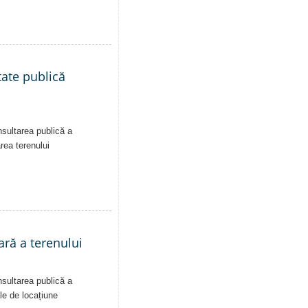
tate publică
nsultarea publică a
area terenului
ară a terenului
nsultarea publică a
ale de locațiune