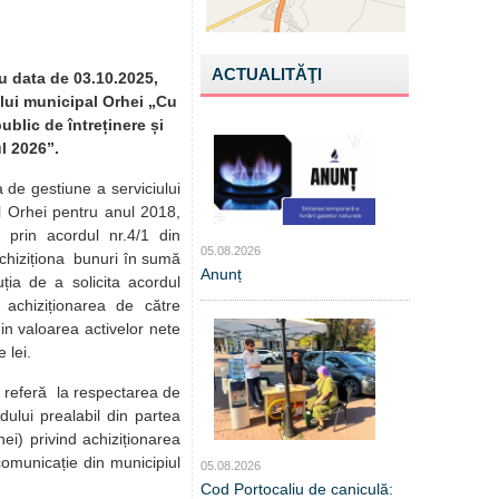
ACTUALITĂŢI
u data de 03.10.2025,
ului municipal Orhei „Cu
ublic de întreținere și
ul 2026”.
de gestiune a serviciului
iul Orhei pentru anul 2018,
 prin acordul nr.4/1 din
05.08.2026
achiziționa bunuri în sumă
Anunț
ția de a solicita acordul
d achiziționarea de către
din valoarea activelor nete
de lei.
e referă la respectarea de
dului prealabil din partea
hei) privind achiziționarea
 comunicație din municipiul
05.08.2026
Cod Portocaliu de caniculă: