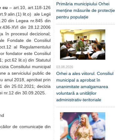
Primăria municipiului Orhei
e cu
– art.10, art.118-126
menține măsurile de protecție
t.9 alin.(1) lit.o) ale Legii
pentru populație
rt.20 din Legea nr.845 din
i nr.436-XVI din 28.12.2006
ța în procesul decizional;
pale Fondate de Consiliul
 pct.12 al Regulamentului
ăror fondator este Consiliul
 pct.62 lit.o) din Statutul
izia Consiliului municipal
03.08.2026
ne a serviciului public de
Orhei a ales viitorul. Consiliul
tru anul 2018, aprobat prin
municipal a aprobat în
/1 din 25.02.2021; decizia
unanimitate amalgamarea
ei nr.12 din 30.09.2025.
voluntară a unităților
administrativ-teritoriale
nd
i căilor de comunicație din