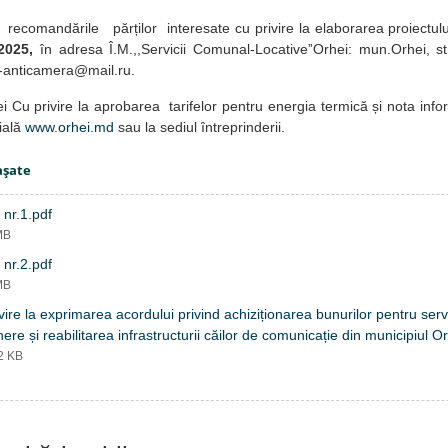
recomandările părților interesate cu privire la elaborarea proiectulu
2025,
în adresa Î.M.,,Servicii Comunal-LocativeˮOrhei
: mun.Orhei, st
l-anticamera@mail.ru.
ei Cu privire la aprobarea tarifelor pentru energia termică și nota info
ială
www.orhei.md
sau la sediul întreprinderii.
aşate
nr.1.pdf
MB
nr.2.pdf
MB
vire la exprimarea acordului privind achiziționarea bunurilor pentru servi
inere și reabilitarea infrastructurii căilor de comunicație din municipiul 
32 KB