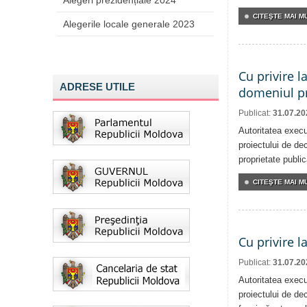
Alegeri prezidențiale 2024
CITEŞTE MAI MU
Alegerile locale generale 2023
Cu privire l
ADRESE UTILE
domeniul pr
Publicat:
31.07.20
Autoritatea execu
proiectului de dec
proprietate publi
CITEŞTE MAI MU
Cu privire l
Publicat:
31.07.20
Autoritatea execu
proiectului de dec