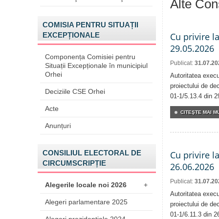
Alte Cons
COMISIA PENTRU SITUAȚII
EXCEPȚIONALE
Cu privire l
29.05.2026
Componența Comisiei pentru
Publicat:
31.07.20
Situații Excepționale în municipiul
Orhei
Autoritatea execu
proiectului de dec
Deciziile CSE Orhei
01-1/5.13.4 din 2
Acte
CITEŞTE MAI MU
Anunțuri
CONSILIUL ELECTORAL DE
Cu privire l
CIRCUMSCRIPȚIE
26.06.2026
Publicat:
31.07.20
Alegerile locale noi 2026
+
Autoritatea execu
Alegeri parlamentare 2025
proiectului de dec
01-1/6.11.3 din 2