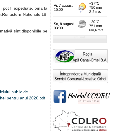
i pot fi expediate,
pînă la
r.Renașterii Naționale,18
rmativă sînt disponibile pe
ciului public de
Orhei pentru anul 2026.pdf