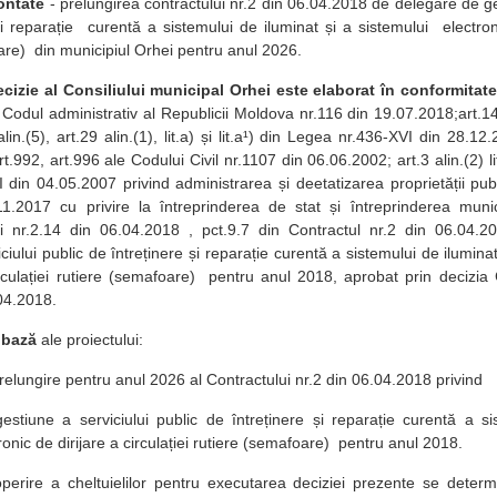
ontate
- prelungirea contractului nr.2 din 06.04.2018 de delegare de ges
și reparație curentă a sistemului de iluminat și a sistemului electronic
are) din municipiul Orhei pentru anul 2026.
ecizie al Consiliului municipal Orhei este elaborat în conformitat
Codul administrativ al Republicii Moldova nr.116 din 19.07.2018;art.14 alin.
 alin.(5), art.29 alin.(1), lit.a) și lit.a¹) din Legea nr.436-XVI din 28.1
t.992, art.996 ale Codului Civil nr.1107 din 06.06.2002; art.3 alin.(2) lit.e
 din 04.05.2007 privind administrarea și deetatizarea proprietății publi
1.2017 cu privire la întreprinderea de stat și întreprinderea munici
i nr.2.14 din 06.04.2018 , pct.9.7 din Contractul nr.2 din 06.04.2
ciului public de întreținere și reparație curentă a sistemului de iluminat
irculației rutiere (semafoare) pentru anul 2018, aprobat prin decizia
04.2018.
 bază
ale proiectului:
relungire pentru anul 2026 al Contractului nr.2 din 06.04.2018 privind
stiune a serviciului public de întreținere și reparație curentă a si
ronic de dirijare a circulației rutiere (semafoare) pentru anul 2018.
perire a cheltuielilor pentru executarea deciziei prezente se deter