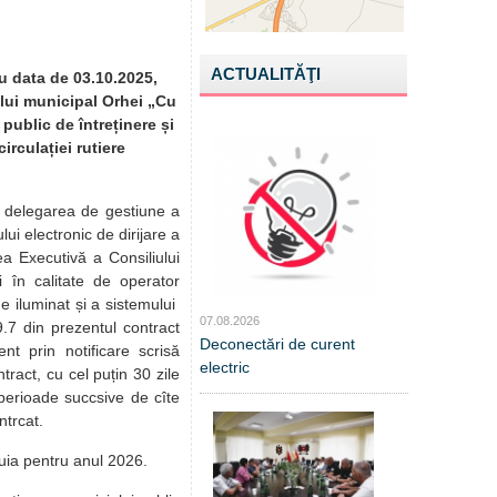
ACTUALITĂŢI
u data de 03.10.2025,
ului municipal Orhei „Cu
 public de întreținere și
irculației rutiere
d delegarea de gestiune a
lui electronic de dirijare a
ea Executivă a Consiliului
i în calitate de operator
de iluminat și a sistemului
07.08.2026
9.7 din prezentul contract
Deconectări de curent
nt prin notificare scrisă
electric
ract, cu cel puțin 30 zile
u perioade succsive de cîte
ntrcat.
uia pentru anul 2026.