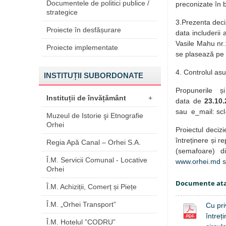
Documentele de politici publice /
preconizate în 
strategice
3.Prezenta deci
Proiecte în desfășurare
data includerii 
Vasile Mahu nr.
Proiecte implementate
se plasează pe 
4. Controlul asu
INSTITUȚII SUBORDONATE
Propunerile și 
Instituții de învățământ
+
data de
23.10.
sau e_mail: sc
Muzeul de Istorie şi Etnografie
Orhei
Proiectul decizi
întreținere și r
Regia Apă Canal – Orhei S.A.
(semafoare) din
Î.M. Servicii Comunal - Locative
www.orhei.md
s
Orhei
Documente at
Î.M. Achiziții, Comerț și Piețe
Î.M. „Orhei Transport”
Cu pri
întreț
Î.M. Hotelul ”CODRU”