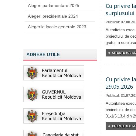
Cu privire l
Alegeri parlamentare 2025
surplusului
Alegeri prezidențiale 2024
Publicat:
07.08.20
Alegerile locale generale 2023
Autoritatea execu
proiectului de dec
gratuit a surplusu
CITEŞTE MAI MU
ADRESE UTILE
Cu privire l
29.05.2026
Publicat:
31.07.20
Autoritatea execu
proiectului de dec
01-1/5.13.4 din 2
CITEŞTE MAI MU