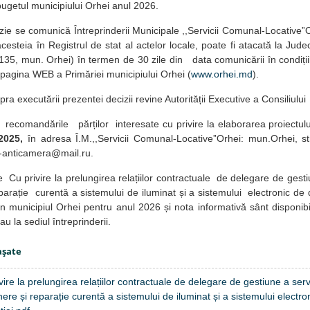
bugetul municipiului Orhei anul 2026.
zie se comunică Întreprinderii Municipale ,,Servicii Comunal-LocativeˮOr
acesteia în Registrul de stat al actelor locale, poate fi atacată la Jude
135, mun. Orhei) în termen de 30 zile din data comunicării în condițiil
pagina WEB a Primăriei municipiului Orhei (
www.orhei.md
).
pra executării prezentei decizii revine Autorității Executive a Consiliulu
recomandările părților interesate cu privire la elaborarea proiectulu
2025,
în adresa Î.M.,,Servicii Comunal-LocativeˮOrhei: mun.Orhei, st
l-anticamera@mail.ru.
e Cu privire la prelungirea relațiilor contractuale de delegare de gesti
eparație curentă a sistemului de iluminat și a sistemului electronic de dir
 municipiul Orhei pentru anul 2026 și nota informativă sânt disponibi
au la sediul întreprinderii.
aşate
vire la prelungirea relațiilor contractuale de delegare de gestiune a serv
inere și reparație curentă a sistemului de iluminat și a sistemului electron