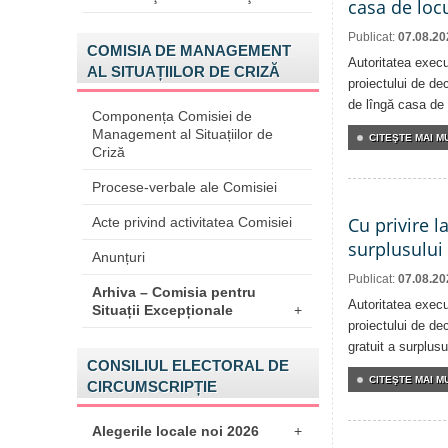
casa de locu
Publicat:
07.08.20
COMISIA DE MANAGEMENT
Autoritatea execu
AL SITUAȚIILOR DE CRIZĂ
proiectului de dec
de lîngă casa de 
Componența Comisiei de
Management al Situațiilor de
CITEŞTE MAI MU
Criză
Procese-verbale ale Comisiei
Cu privire l
Acte privind activitatea Comisiei
surplusului
Anunțuri
Publicat:
07.08.20
Arhiva – Comisia pentru
Autoritatea execu
Situații Excepționale
+
proiectului de dec
gratuit a surplusu
CONSILIUL ELECTORAL DE
CITEŞTE MAI MU
CIRCUMSCRIPȚIE
Alegerile locale noi 2026
+