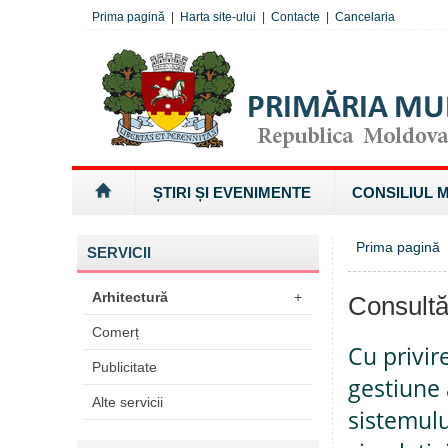
Prima pagină
|
Harta site-ului
|
Contacte
|
Cancelaria
ȘTIRI ȘI EVENIMENTE
CONSILIUL 
Prima pagină
SERVICII
Arhitectură
+
Consultă
Comerț
Cu privir
Publicitate
gestiune 
Alte servicii
sistemulu