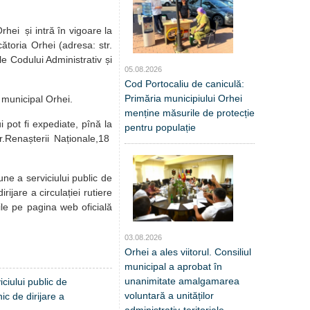
hei și intră în vigoare la
cătoria Orhei (adresa: str.
e Codului Administrativ și
05.08.2026
Cod Portocaliu de caniculă:
Primăria municipiului Orhei
i municipal Orhei.
menține măsurile de protecție
i pot fi expediate,
pînă la
pentru populație
r.Renașterii Naționale,18
une a serviciului public de
ijare a circulației rutiere
le pe pagina web oficială
03.08.2026
Orhei a ales viitorul. Consiliul
municipal a aprobat în
unanimitate amalgamarea
iciului public de
voluntară a unităților
ic de dirijare a