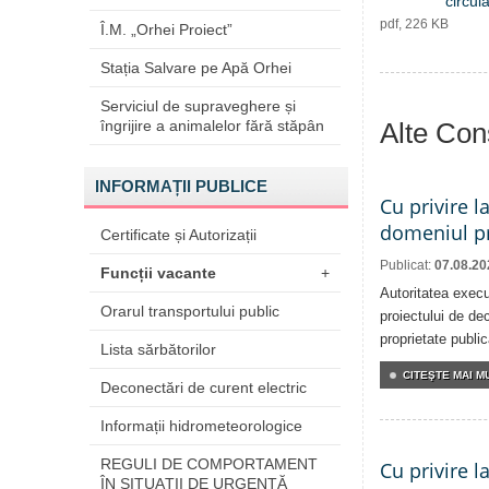
circula
pdf, 226 KB
Î.M. „Orhei Proiect”
Stația Salvare pe Apă Orhei
Serviciul de supraveghere și
îngrijire a animalelor fără stăpân
Alte Cons
INFORMAȚII PUBLICE
Cu privire l
domeniul pr
Certificate și Autorizații
Publicat:
07.08.20
Funcții vacante
+
Autoritatea execu
Orarul transportului public
proiectului de dec
proprietate publi
Lista sărbătorilor
CITEŞTE MAI MU
Deconectări de curent electric
Informații hidrometeorologice
REGULI DE COMPORTAMENT
Cu privire l
ÎN SITUAŢII DE URGENŢĂ