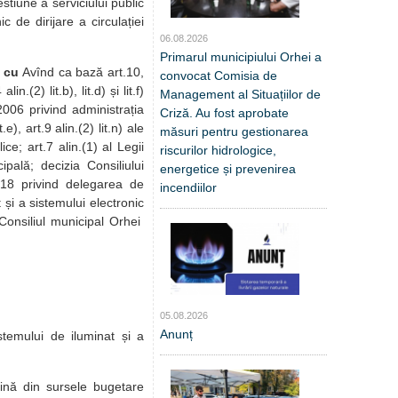
tiune a serviciului public
 de dirijare a circulației
06.08.2026
Primarul municipiului Orhei a
e cu
Avînd ca bază art.10,
convocat Comisia de
(2) lit.b), lit.d) și lit.f)
Management al Situațiilor de
2.2006 privind administrația
Criză. Au fost aprobate
), art.9 alin.(2) lit.n) ale
măsuri pentru gestionarea
ce; art.7 alin.(1) al Legii
riscurilor hidrologice,
pală; decizia Consiliului
energetice și prevenirea
018 privind delegarea de
incendiilor
 și a sistemului electronic
 Consiliul municipal Orhei
05.08.2026
Anunț
stemului de iluminat și a
mină din sursele bugetare