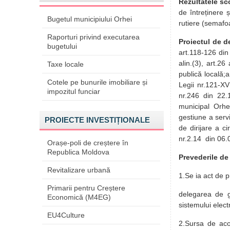
Rezultatele sc
de întreținere 
Bugetul municipiului Orhei
rutiere (semafo
Raporturi privind executarea
Proiectul de d
bugetului
art.118-126 din 
alin.(3), art.26
Taxe locale
publică locală;ar
Cotele pe bunurile imobiliare și
Legii nr.121-XVI
impozitul funciar
nr.246 din 22.1
municipal Orhe
gestiune a servi
PROIECTE INVESTIȚIONALE
de dirijare a c
nr.2.14 din 06.
Orașe-poli de creștere în
Republica Moldova
Prevederile de
Revitalizare urbană
1.Se ia act de p
Primarii pentru Creștere
delegarea de ge
Economică (M4EG)
sistemului elect
EU4Culture
2.Sursa de aco