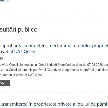
ției.pdf
ultări publice
a aprobarea suprafeței și declararea terenului proprie
ivat al UAT Orhei
26
tivă a Consiliului municipal Orhei inițiază începând cu data de 07.08.2026 co
izie a Consiliului municipal Orhei “Cu privire la aprobarea suprafeței și declar
că domeniul privat al UAT Orhei“.
LT...
a transmiterea în proprietate privată a lotului de pămî