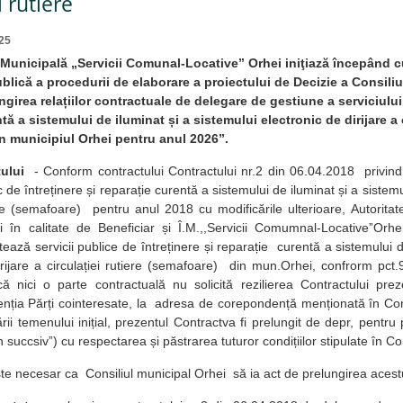
i rutiere
25
 Municipală „Servicii Comunal-Locative” Orhei iniţiază începând c
blică a procedurii de elaborare a proiectului de Decizie a Consili
ungirea relațiilor contractuale de delegare de gestiune a serviciului
tă a sistemului de iluminat și a sistemului electronic de dirijare a c
n municipiul Orhei pentru anul 2026”.
ului
- Conform contractului Contractului nr.2 din 06.04.2018 privin
ic de întreținere și reparație curentă a sistemului de iluminat și a sistemu
iere (semafoare) pentru anul 2018 cu modificările ulterioare, Autoritat
 în calitate de Beneficiar și Î.M.,,Servicii Comumnal-LocativeˮOrhe
tează servicii publice de întreținere și reparație curentă a sistemului 
irijare a circulației rutiere (semafoare) din mun.Orhei, confrorm pct.
 nici o parte contractuală nu solicită rezilierea Contractului preze
enția Părți cointeresate, la adresa de corepondență menționată în Cont
rii temenului inițial, prezentul Contractva fi prelungit de depr, pentr
n succsivˮ) cu respectarea și păstrarea tuturor condițiilor stipulate în Co
e necesar ca Consiliul municipal Orhei să ia act de prelungirea acest