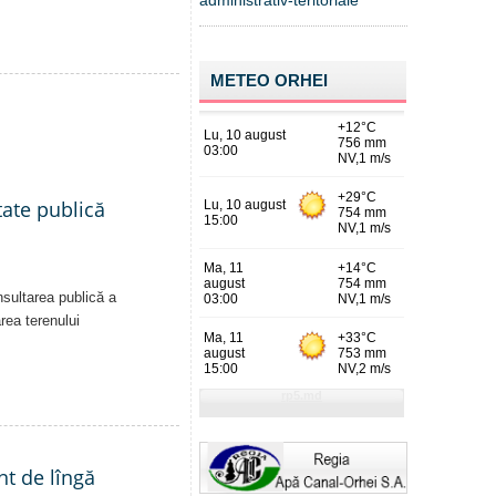
administrativ-teritoriale
METEO ORHEI
tate publică
nsultarea publică a
area terenului
nt de lîngă