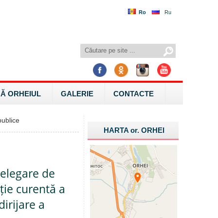
Ro
Ru
Ă ORHEIUL
GALERIE
CONTACTE
ublice
HARTA
or.
ORHEI
delegare de
ație curentă a
dirijare a