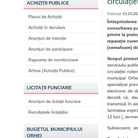
circulație
ACHIZIȚII PUBLICE
Publicat:
03.10.20
Planul de Achiziții
Întreprinderea
Achiziții în derulare
consultarea pu
privire la prel
Anunțuri de intenție
reparație curen
(semafoare) di
Anunțuri de participare
Scopul proiect
Rapoarte de monitorizare
serviciului publ
Arhiva (Achiziții Publice)
circulației rut
municipal Orhei
specializat pres
LICITAȚII FUNCIARE
electronic de d
denotă că, dacă
Anunțuri de licitații funciare
transmisă în at
îaninatea expiră
Rezultatele licitațiilor
12 luni (,,terme
Subsecvent, est
BUGETUL MUNICIPIULUI
ORHEI