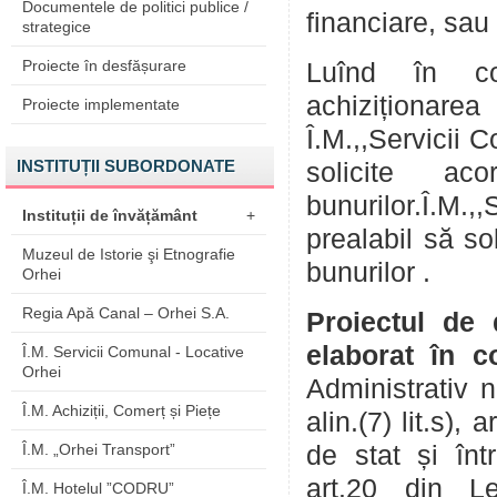
Documentele de politici publice /
financiare, sa
strategice
Proiecte în desfășurare
Luînd în co
achiziționare
Proiecte implementate
Î.M.,,Servicii 
INSTITUȚII SUBORDONATE
solicite aco
bunurilor.Î.M.
Instituții de învățământ
+
prealabil să so
Muzeul de Istorie şi Etnografie
bunurilor
Orhei
Regia Apă Canal – Orhei S.A.
Proiectul de 
elaborat în c
Î.M. Servicii Comunal - Locative
Orhei
Administrativ n
Î.M. Achiziții, Comerț și Piețe
alin.(7) lit.s), 
Î.M. „Orhei Transport”
de stat și înt
art.20 din L
Î.M. Hotelul ”CODRU”