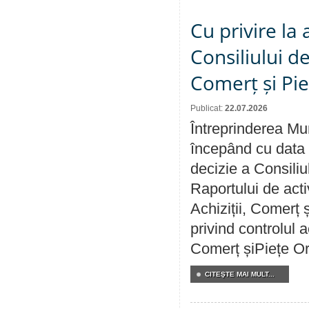
Cu privire la
Consiliului de
Comerț și Pie
Publicat:
22.07.2026
Întreprinderea Mun
începând cu data 
decizie a Consiliu
Raportului de activ
Achiziții, Comerț 
privind controlul a
Comerț șiPiețe Or
CITEŞTE MAI MULT...