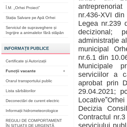
antreprenoriat 
Î.M. „Orhei Proiect”
nr.436-XVI din 
Stația Salvare pe Apă Orhei
Legea nr.239 d
Serviciul de supraveghere și
decizional; 
îngrijire a animalelor fără stăpân
administrație a
municipal Orhe
INFORMAȚII PUBLICE
nr.6.1 din 10.0
Certificate și Autorizații
Municipale pri
Funcții vacante
+
serviciilor a 
Orarul transportului public
aprobat prin D
29.04.2021; pct
Lista sărbătorilor
LocativeˮOrhei
Deconectări de curent electric
Decizia Consil
Informații hidrometeorologice
Contractul nr.3
REGULI DE COMPORTAMENT
serviciului publ
ÎN SITUAŢII DE URGENŢĂ