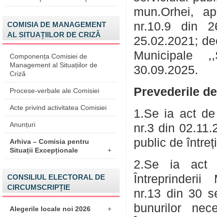
mun.Orhei, ap
nr.10.9 din 2
COMISIA DE MANAGEMENT
AL SITUAȚIILOR DE CRIZĂ
25.02.2021; dec
Municipale ,,
Componența Comisiei de
Management al Situațiilor de
30.09.2025.
Criză
Prevederile d
Procese-verbale ale Comisiei
Acte privind activitatea Comisiei
1.Se ia act de
Anunțuri
nr.3 din 02.11
public de întreț
Arhiva – Comisia pentru
Situații Excepționale
+
2.Se ia act d
Întreprinderii
CONSILIUL ELECTORAL DE
CIRCUMSCRIPȚIE
nr.13 din 30 s
bunurilor nec
Alegerile locale noi 2026
+