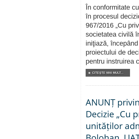
În conformitate cu
în procesul decizi
967/2016 „Cu priv
societatea civilă 
iniţiază, începân
proiectului de dec
pentru instruirea c
CITEŞTE MAI MULT...
ANUNȚ privin
Decizie „Cu p
unităților ad
Bolohan, UAT 