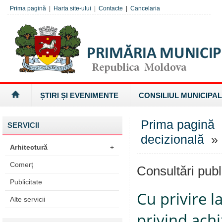
Prima pagină
|
Harta site-ului
|
Contacte
|
Cancelaria
ȘTIRI ȘI EVENIMENTE
CONSILIUL MUNICIPAL
Prima pagină
SERVICII
decizională
» 
Arhitectură
+
Comerț
Consultări publ
Publicitate
Cu privire l
Alte servicii
privind achi