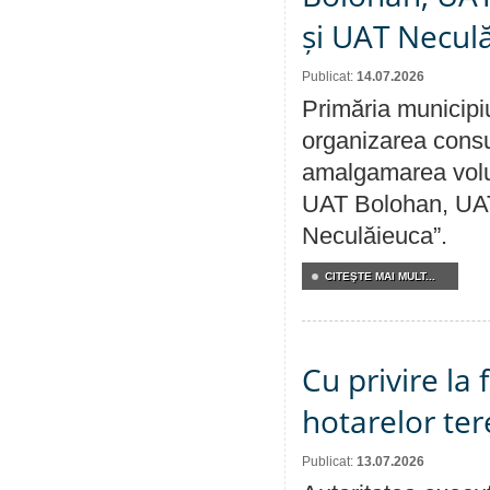
și UAT Necul
Publicat:
14.07.2026
Primăria municipi
organizarea consul
amalgamarea volunt
UAT Bolohan, UAT
Neculăieuca”.
CITEŞTE MAI MULT...
Cu privire la
hotarelor te
Publicat:
13.07.2026