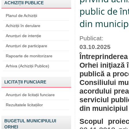
ACHIZIȚII PUBLICE
public de în
Planul de Achiziții
din municip
Achiziții în derulare
Anunțuri de intenție
Publicat:
Anunțuri de participare
03.10.2025
Întreprinderea
Rapoarte de monitorizare
Orhei iniţiază
Arhiva (Achiziții Publice)
publică a proc
Consiliului mu
LICITAȚII FUNCIARE
acordului prea
Anunțuri de licitații funciare
serviciul publi
Rezultatele licitațiilor
din municipiul
Scopul proiec
BUGETUL MUNICIPIULUI
ORHEI