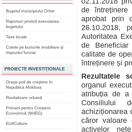
02.11.2018 pri
de întreținere
Bugetul municipiului Orhei
aprobat prin d
Raporturi privind executarea
26.10.2018, p
bugetului
Autoritatea Exe
Taxe locale
de Beneficiar 
Cotele pe bunurile imobiliare și
impozitul funciar
calitate de ope
întreținere și p
PROIECTE INVESTIȚIONALE
Rezultatele s
Orașe-poli de creștere în
organul executi
Republica Moldova
atribuția de a 
Revitalizare urbană
Consiliului 
Primarii pentru Creștere
achiziționarea 
Economică (M4EG)
căror valoare
EU4Culture
activelor nete