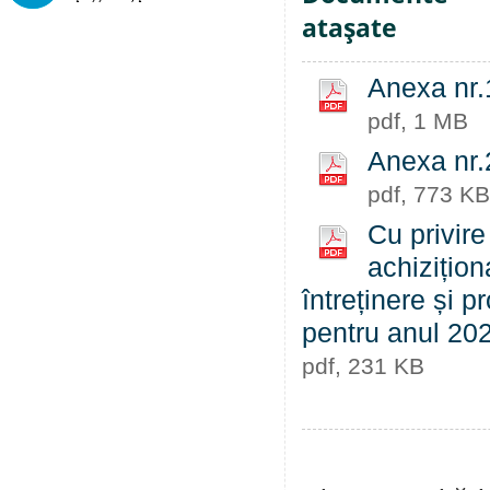
ataşate
Anexa nr.
pdf, 1 MB
Anexa nr.
pdf, 773 KB
Cu privire
achizițion
întreținere și p
pentru anul 20
pdf, 231 KB