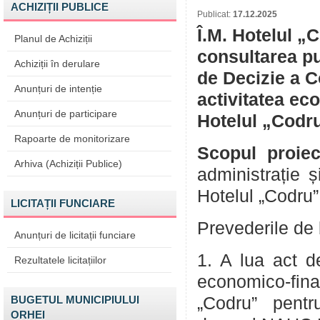
ACHIZIȚII PUBLICE
Publicat:
17.12.2025
Î.M. Hotelul „
Planul de Achiziții
consultarea pu
Achiziții în derulare
de Decizie a C
Anunțuri de intenție
activitatea ec
Anunțuri de participare
Hotelul „Codru
Rapoarte de monitorizare
Scopul proiec
Arhiva (Achiziții Publice)
administrație ș
Hotelul „Codru”
LICITAȚII FUNCIARE
Prevederile de 
Anunțuri de licitații funciare
1. A lua act de
Rezultatele licitațiilor
economico-fin
BUGETUL MUNICIPIULUI
„Codru” pentr
ORHEI