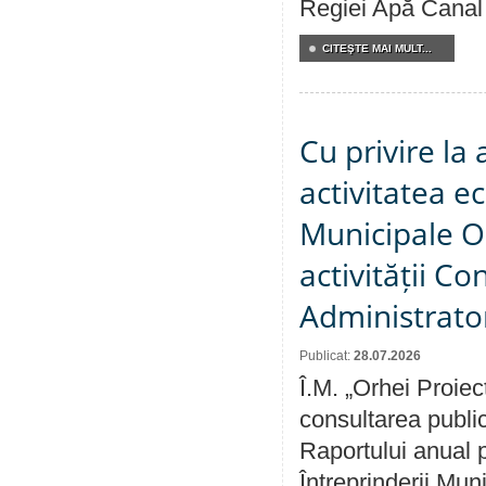
Regiei Apă Canal 
CITEŞTE MAI MULT...
Cu privire la
activitatea e
Municipale O
activității Co
Administrator
Publicat:
28.07.2026
Î.M. „Orhei Proiec
consultarea public
Raportului anual p
Întreprinderii M