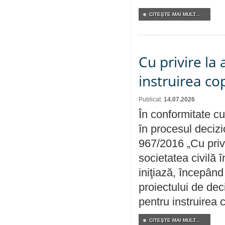
CITEŞTE MAI MULT...
Cu privire la
instruirea cop
Publicat:
14.07.2026
În conformitate cu
în procesul decizi
967/2016 „Cu priv
societatea civilă 
iniţiază, începân
proiectului de dec
pentru instruirea c
CITEŞTE MAI MULT...