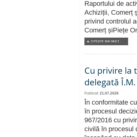
Raportului de activ
Achiziții, Comerț 
privind controlul a
Comerț șiPiețe Or
CITEŞTE MAI MULT...
Cu privire la
delegată Î.M.
Publicat:
21.07.2026
În conformitate cu
în procesul decizi
967/2016 cu privi
civilă în procesul