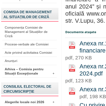
anul 2024” și 
COMISIA DE MANAGEMENT
oficială www.or
AL SITUAȚIILOR DE CRIZĂ
str. V.Lupu, 36.
Componența Comisiei de
Management al Situațiilor de
Documente ataşate
Criză
Anexa nr.
Procese-verbale ale Comisiei
financiar
Acte privind activitatea Comisiei
pdf, 270 KB
Anunțuri
Anexa nr.2
Arhiva – Comisia pentru
2024.pdf
Situații Excepționale
+
pdf, 123 KB
CONSILIUL ELECTORAL DE
Anexa nr.
CIRCUMSCRIPȚIE
pdf, 198 KB
Alegerile locale noi 2026
+
Cu privire