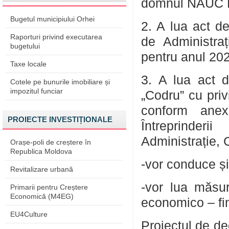
domnul NAUC Le
Bugetul municipiului Orhei
2. A lua act de
Raporturi privind executarea
de Administraț
bugetului
pentru anul 202
Taxe locale
3. A lua act d
Cotele pe bunurile imobiliare și
impozitul funciar
„Codru” cu priv
conform anexe
PROIECTE INVESTIȚIONALE
Întreprinderi
Administrație, 
Orașe-poli de creștere în
Republica Moldova
-vor conduce și 
Revitalizare urbană
-vor lua măsur
Primarii pentru Creștere
Economică (M4EG)
economico – fina
EU4Culture
Proiectul de de