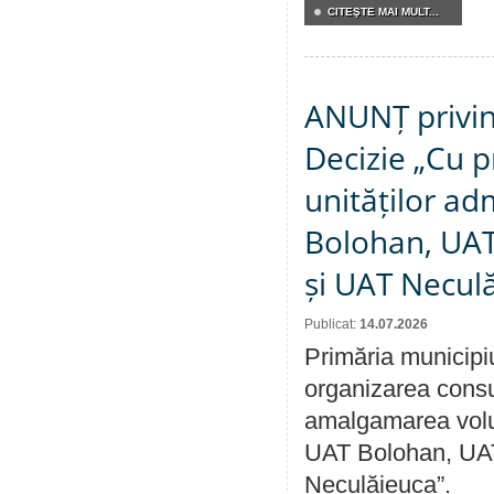
CITEŞTE MAI MULT...
ANUNȚ privin
Decizie „Cu p
unităților ad
Bolohan, UAT 
și UAT Necul
Publicat:
14.07.2026
Primăria municipi
organizarea consul
amalgamarea volunt
UAT Bolohan, UAT
Neculăieuca”.