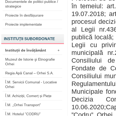
Documentele de politici publice /
în temeiul: art
strategice
19.07.2018; art
Proiecte în desfășurare
procesul decizi
Proiecte implementate
al Legii nr.43
publică locală; a
INSTITUȚII SUBORDONATE
Legii cu privi
Instituții de învățământ
+
municipală nr
Consiliului de
Muzeul de Istorie şi Etnografie
Orhei
Fondate de Con
Regia Apă Canal – Orhei S.A.
Consiliului mun
Î.M. Servicii Comunal - Locative
Regulamentul
Orhei
Municipale fon
Î.M. Achiziții, Comerț și Piețe
Decizia Con
Î.M. „Orhei Transport”
10.06.2020;Capi
”Codru” Orhei 
Î.M. Hotelul ”CODRU”