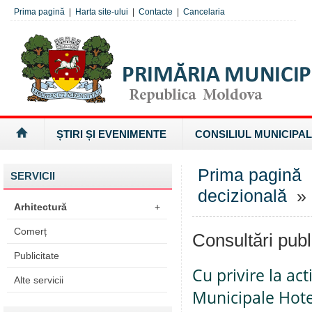
Prima pagină
|
Harta site-ului
|
Contacte
|
Cancelaria
ȘTIRI ȘI EVENIMENTE
CONSILIUL MUNICIPAL
Prima pagină
SERVICII
decizională
» 
Arhitectură
+
Comerț
Consultări publ
Publicitate
Cu privire la ac
Alte servicii
Municipale Hote