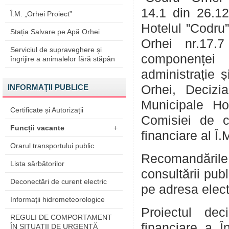
14.1 din 26.12
Î.M. „Orhei Proiect”
Hotelul ”Codru”
Stația Salvare pe Apă Orhei
Orhei nr.17.
Serviciul de supraveghere și
componenței
îngrijire a animalelor fără stăpân
administrație ș
INFORMAȚII PUBLICE
Orhei, Decizia
Municipale Ho
Certificate și Autorizații
Comisiei de ce
Funcții vacante
+
financiare al Î
Orarul transportului public
Recomandările
Lista sărbătorilor
consultării pub
Deconectări de curent electric
pe adresa elec
Informații hidrometeorologice
Proiectul dec
REGULI DE COMPORTAMENT
financiare a Î
ÎN SITUAŢII DE URGENŢĂ