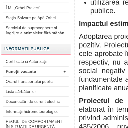
utilizarea 
Î.M. „Orhei Proiect”
publice.
Stația Salvare pe Apă Orhei
Impactul estim
Serviciul de supraveghere și
îngrijire a animalelor fără stăpân
Adoptarea proie
pozitiv. Proiec
INFORMAȚII PUBLICE
cele aprobate î
respectiv, nu 
Certificate și Autorizații
social negativ 
Funcții vacante
+
fundamentale al
Orarul transportului public
planificate anua
Lista sărbătorilor
Proiectul de
Deconectări de curent electric
elaborat în tem
Informații hidrometeorologice
privind administ
REGULI DE COMPORTAMENT
435/2006 priv
ÎN SITUAŢII DE URGENŢĂ