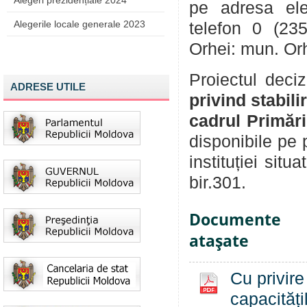
Alegeri prezidențiale 2024
pe adresa ele
Alegerile locale generale 2023
telefon 0 (235
Orhei: mun. Orh
Proiectul deci
ADRESE UTILE
privind stabil
cadrul Primăr
disponibile pe
instituției sit
bir.301.
Documente
ataşate
Cu privire
capacități