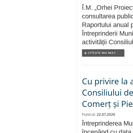
Î.M. „Orhei Proiec
consultarea public
Raportului anual p
Întreprinderii M
activității Consili
CITEŞTE MAI MULT...
Cu privire la
Consiliului de
Comerț și Pie
Publicat:
22.07.2026
Întreprinderea Mun
începând cu data 