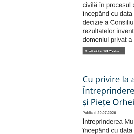
civilă în procesul
începând cu data 
decizie a Consiliu
rezultatelor invent
domeniul privat a
CITEŞTE MAI MULT...
Cu privire la
Întreprindere
și Piețe Orhe
Publicat:
20.07.2026
Întreprinderea Mun
începând cu data 