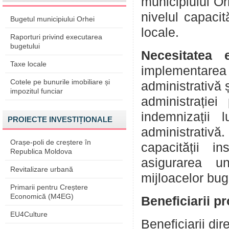
municipiului Or
nivelul capacit
Bugetul municipiului Orhei
locale.
Raporturi privind executarea
bugetului
Necesitatea 
Taxe locale
implementarea p
Cotele pe bunurile imobiliare și
administrativă ș
impozitul funciar
administrației
indemnizații 
PROIECTE INVESTIȚIONALE
administrativă
Orașe-poli de creștere în
capacității i
Republica Moldova
asigurarea un
Revitalizare urbană
mijloacelor bug
Primarii pentru Creștere
Economică (M4EG)
Beneficiarii pr
EU4Culture
Beneficiarii dire