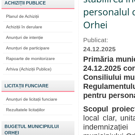
ACHIZIȚII PUBLICE
personalul 
Planul de Achiziții
Orhei
Achiziții în derulare
Anunțuri de intenție
Publicat:
Anunțuri de participare
24.12.2025
Primăria munic
Rapoarte de monitorizare
24.12.2025 con
Arhiva (Achiziții Publice)
Consiliului mu
Regulamentului
LICITAȚII FUNCIARE
pentru persona
Anunțuri de licitații funciare
Scopul proiec
Rezultatele licitațiilor
local clar, uni
indemnizației
BUGETUL MUNICIPIULUI
ORHEI