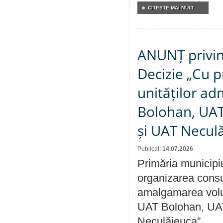
CITEŞTE MAI MULT...
ANUNȚ privin
Decizie „Cu p
unităților ad
Bolohan, UAT 
și UAT Necul
Publicat:
14.07.2026
Primăria municipi
organizarea consul
amalgamarea volunt
UAT Bolohan, UAT
Neculăieuca”.