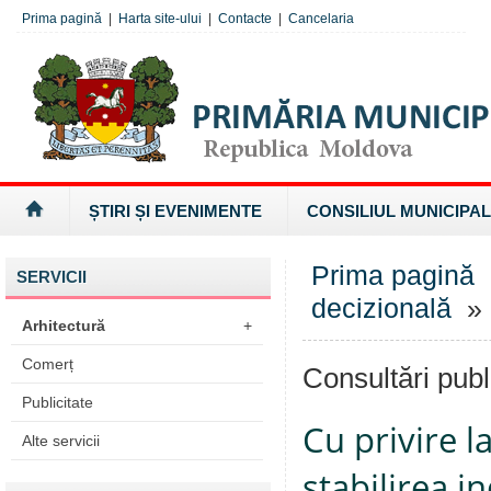
Prima pagină
|
Harta site-ului
|
Contacte
|
Cancelaria
ȘTIRI ȘI EVENIMENTE
CONSILIUL MUNICIPAL
Prima pagină
SERVICII
decizională
» 
Arhitectură
+
Comerț
Consultări publ
Publicitate
Cu privire 
Alte servicii
stabilirea i