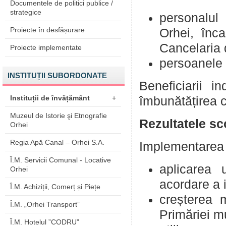
Documentele de politici publice /
strategice
personalul
Proiecte în desfășurare
Orhei, înc
Cancelaria 
Proiecte implementate
persoanele 
INSTITUȚII SUBORDONATE
Beneficiarii in
Instituții de învățământ
+
îmbunătățirea ca
Muzeul de Istorie şi Etnografie
Rezultatele sc
Orhei
Regia Apă Canal – Orhei S.A.
Implementarea 
Î.M. Servicii Comunal - Locative
aplicarea 
Orhei
acordare a 
Î.M. Achiziții, Comerț și Piețe
creșterea m
Î.M. „Orhei Transport”
Primăriei mu
Î.M. Hotelul ”CODRU”