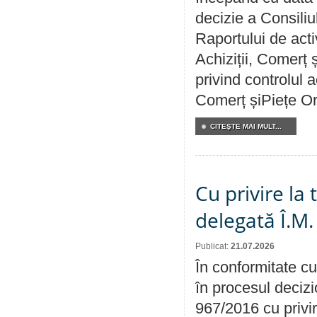
decizie a Consiliu
Raportului de activ
Achiziții, Comerț 
privind controlul a
Comerț șiPiețe Or
CITEŞTE MAI MULT...
Cu privire la
delegată Î.M.
Publicat:
21.07.2026
În conformitate cu
în procesul decizi
967/2016 cu privi