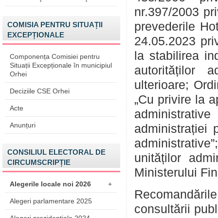
nr.397/2003 pri
prevederile Hot
COMISIA PENTRU SITUAȚII
EXCEPȚIONALE
24.05.2023 pri
la stabilirea i
Componența Comisiei pentru
Situații Excepționale în municipiul
autorităților 
Orhei
ulterioare; Ord
Deciziile CSE Orhei
„Cu privire la 
Acte
administrativ
Anunțuri
administrației 
administrative”
CONSILIUL ELECTORAL DE
unităților admi
CIRCUMSCRIPȚIE
Ministerului Fin
Alegerile locale noi 2026
+
Recomandările
Alegeri parlamentare 2025
consultării pub