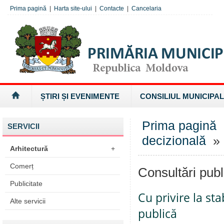
Prima pagină
|
Harta site-ului
|
Contacte
|
Cancelaria
ȘTIRI ȘI EVENIMENTE
CONSILIUL MUNICIPAL
Prima pagină
SERVICII
decizională
» 
Arhitectură
+
Comerț
Consultări publ
Publicitate
Cu privire la sta
Alte servicii
publică