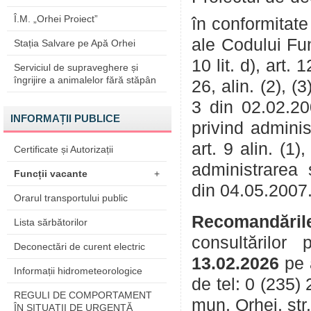
Î.M. „Orhei Proiect”
în conformitate 
ale Codului Func
Stația Salvare pe Apă Orhei
10 lit. d), art. 1
Serviciul de supraveghere și
îngrijire a animalelor fără stăpân
26, alin. (2), (3
3 din 02.02.200
INFORMAȚII PUBLICE
privind adminis
art. 9 alin. (1),
Certificate și Autorizații
administrarea ș
Funcții vacante
+
din 04.05.2007
Orarul transportului public
Recomandăril
Lista sărbătorilor
consultărilor
Deconectări de curent electric
13.02.2026
pe 
Informații hidrometeorologice
de tel: 0 (235)
REGULI DE COMPORTAMENT
mun. Orhei, str
ÎN SITUAŢII DE URGENŢĂ