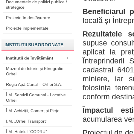
Documentele de politici publice /
strategice
Beneficiarul p
Proiecte în desfășurare
locală și Înt
Proiecte implementate
Rezultatele s
supuse consultă
INSTITUȚII SUBORDONATE
aplicat la pre
Instituții de învățământ
+
Întreprinderi
cadastral 6401
Muzeul de Istorie şi Etnografie
Orhei
miniere, iar s
Regia Apă Canal – Orhei S.A.
folosința teren
Î.M. Servicii Comunal - Locative
conform destina
Orhei
Împactul est
Î.M. Achiziții, Comerț și Piețe
acumularea veni
Î.M. „Orhei Transport”
Proiectul de de
Î.M. Hotelul ”CODRU”