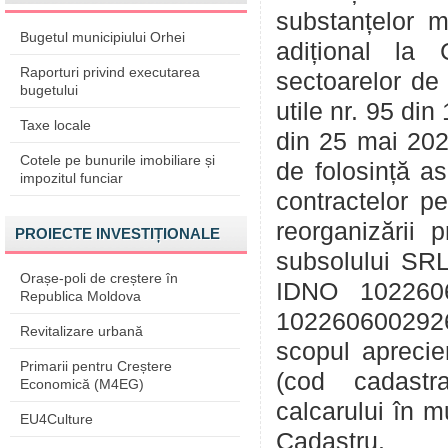
substanțelor m
Bugetul municipiului Orhei
adițional la 
Raporturi privind executarea
sectoarelor de
bugetului
utile nr. 95 di
Taxe locale
din 25 mai 2023
Cotele pe bunurile imobiliare și
de folosință a
impozitul funciar
contractelor p
reorganizării 
PROIECTE INVESTIȚIONALE
subsolului SRL
Orașe-poli de creștere în
IDNO 102260
Republica Moldova
1022606002926
Revitalizare urbană
scopul aprecie
Primarii pentru Creștere
(cod cadastr
Economică (M4EG)
calcarului în m
EU4Culture
Cadastru.