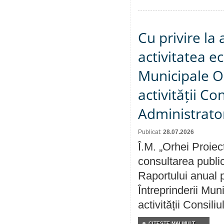
Cu privire la
activitatea e
Municipale O
activității Co
Administrator
Publicat:
28.07.2026
Î.M. „Orhei Proiec
consultarea public
Raportului anual p
Întreprinderii M
activității Consili
CITEŞTE MAI MULT...