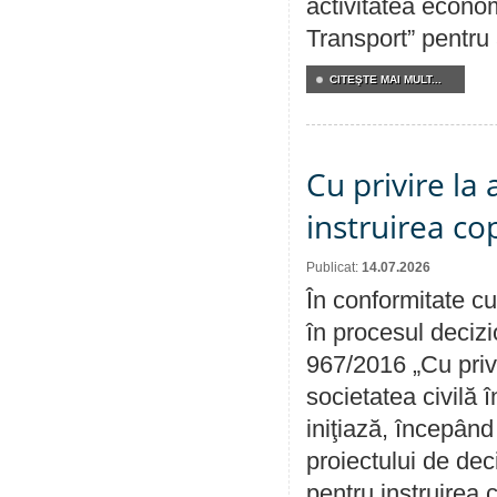
activitatea econom
Transport” pentru
CITEŞTE MAI MULT...
Cu privire la
instruirea cop
Publicat:
14.07.2026
În conformitate cu
în procesul decizi
967/2016 „Cu priv
societatea civilă 
iniţiază, începân
proiectului de dec
pentru instruirea c