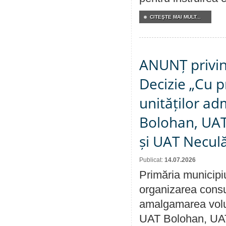
CITEŞTE MAI MULT...
ANUNȚ privin
Decizie „Cu p
unităților ad
Bolohan, UAT 
și UAT Necul
Publicat:
14.07.2026
Primăria municipi
organizarea consul
amalgamarea volunt
UAT Bolohan, UAT