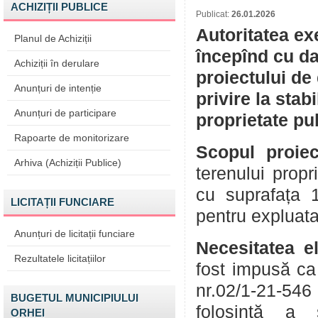
ACHIZIȚII PUBLICE
Publicat:
26.01.2026
Autoritatea ex
Planul de Achiziții
începînd cu da
Achiziții în derulare
proiectului de
Anunțuri de intenție
privire la stab
Anunțuri de participare
proprietate pu
Rapoarte de monitorizare
Scopul proiec
Arhiva (Achiziții Publice)
terenului prop
cu suprafața 
LICITAȚII FUNCIARE
pentru expluata
Anunțuri de licitații funciare
Necesitatea el
Rezultatele licitațiilor
fost impusă c
nr.02/1-21-546 
BUGETUL MUNICIPIULUI
folosință a 
ORHEI