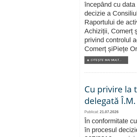
începând cu data 
decizie a Consiliu
Raportului de activ
Achiziții, Comerț 
privind controlul a
Comerț șiPiețe Or
CITEŞTE MAI MULT...
Cu privire la
delegată Î.M.
Publicat:
21.07.2026
În conformitate cu
în procesul decizi