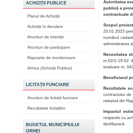
Autoritatea ex
ACHIZIȚII PUBLICE
publică a proie
contractuale d
Planul de Achiziții
Scopul proiect
Achiziții în derulare
20.01.2023 pent
Anunțuri de intenție
numărul cadastr
administrarea și
Anunțuri de participare
Necesitatea el
Rapoarte de monitorizare
nr.02/1-19-52 
evaluare nr. 0
Arhiva (Achiziții Publice)
Beneficiarul pr
LICITAȚII FUNCIARE
Rezultatele sc
contractului de
Anunțuri de licitații funciare
reieșind din Ra
Rezultatele licitațiilor
Impactul esti
respectiv cu ach
desfășoară.
BUGETUL MUNICIPIULUI
ORHEI