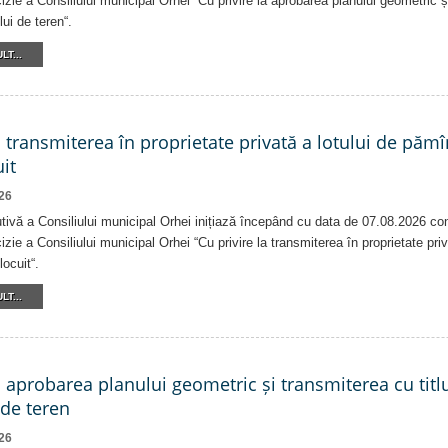
izie a Consiliului municipal Orhei “Cu privire la aprobarea planului geometric ș
lui de teren“.
LT...
a transmiterea în proprietate privată a lotului de pămî
it
26
tivă a Consiliului municipal Orhei inițiază începând cu data de 07.08.2026 co
izie a Consiliului municipal Orhei “Cu privire la transmiterea în proprietate pri
locuit“.
LT...
a aprobarea planului geometric și transmiterea cu titlu
 de teren
26