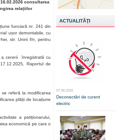
e 16.02.2026 consultarea
girea relațiilor
ACTUALITĂŢI
țiune funciară nr. 241 din
erial ușor demontabile, cu
, str. Unirii f/n, pentru
a cererii înregistrată cu
n 17.12.2025, Raportul de
07.08.2026
 se referă la modificarea
Deconectări de curent
icarea plății de locațiune
electric
ivitate a petiționarului,
vitatea economică pe care o