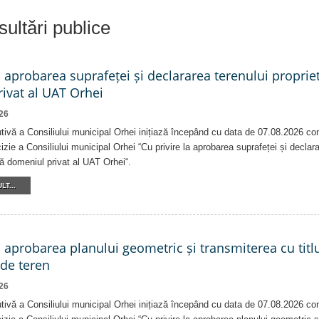
ultări publice
a aprobarea suprafeței și declararea terenului proprie
ivat al UAT Orhei
26
tivă a Consiliului municipal Orhei inițiază începând cu data de 07.08.2026 co
izie a Consiliului municipal Orhei “Cu privire la aprobarea suprafeței și declar
că domeniul privat al UAT Orhei“.
LT...
a aprobarea planului geometric și transmiterea cu titlu
 de teren
26
tivă a Consiliului municipal Orhei inițiază începând cu data de 07.08.2026 co