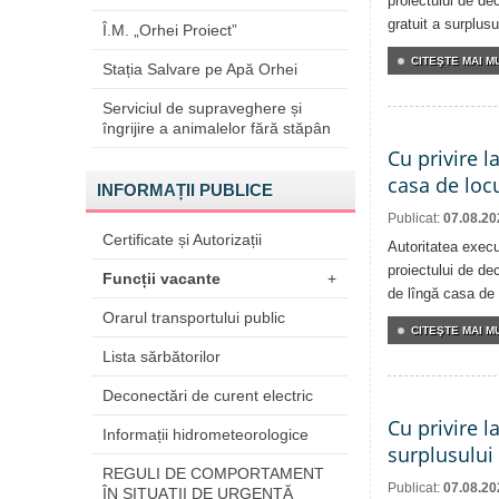
proiectului de dec
gratuit a surplusu
Î.M. „Orhei Proiect”
CITEŞTE MAI MU
Stația Salvare pe Apă Orhei
Serviciul de supraveghere și
îngrijire a animalelor fără stăpân
Cu privire l
casa de locu
INFORMAȚII PUBLICE
Publicat:
07.08.20
Certificate și Autorizații
Autoritatea execu
proiectului de dec
Funcții vacante
+
de lîngă casa de 
Orarul transportului public
CITEŞTE MAI MU
Lista sărbătorilor
Deconectări de curent electric
Cu privire l
Informații hidrometeorologice
surplusului
REGULI DE COMPORTAMENT
Publicat:
07.08.20
ÎN SITUAŢII DE URGENŢĂ