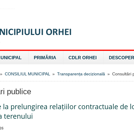
MUNICIPAL
PRIMĂRIA
CDLR ORHEI
DESCOPER
»
CONSILIUL MUNICIPAL
»
Transparența decizională
» Consultări p
ri publice
e la prelungirea relațiilor contractuale de 
a terenului
26