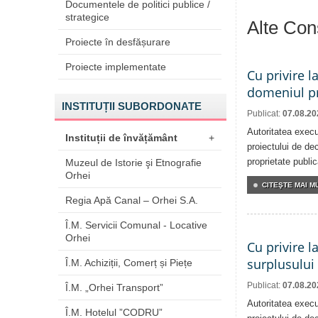
Documentele de politici publice /
strategice
Alte Cons
Proiecte în desfășurare
Proiecte implementate
Cu privire l
domeniul pr
INSTITUȚII SUBORDONATE
Publicat:
07.08.20
Autoritatea execu
Instituții de învățământ
+
proiectului de dec
proprietate publi
Muzeul de Istorie şi Etnografie
Orhei
CITEŞTE MAI MU
Regia Apă Canal – Orhei S.A.
Î.M. Servicii Comunal - Locative
Orhei
Cu privire l
surplusului
Î.M. Achiziții, Comerț și Piețe
Publicat:
07.08.20
Î.M. „Orhei Transport”
Autoritatea execu
Î.M. Hotelul ”CODRU”