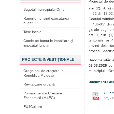
Proiectul de dec
alin (2), lit. a
Bugetul municipiului Orhei
nr.22 din 15.02.
Raporturi privind executarea
Codului Administ
bugetului
nr.436-XVI din 28.
g), ale Legii pr
Taxe locale
art. 9, alin. (
teritoriale; art
Cotele pe bunurile imobiliare și
impozitul funciar
privind delimita
procesul decizi
PROIECTE INVESTIȚIONALE
Recomandăril
06.03.2026
pe 
municipiului Orh
Orașe-poli de creștere în
Republica Moldova
Documente at
Revitalizare urbană
Cu pri
Primarii pentru Creștere
Economică (M4EG)
pdf, 2
EU4Culture