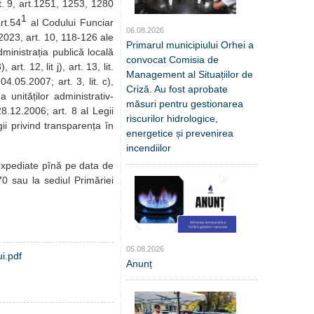
rt. 9, art.1251, 1253, 1280
1
rt.54
al Codului Funciar
06.08.2026
.2023, art. 10, 118-126 ale
Primarul municipiului Orhei a
dministrația publică locală
convocat Comisia de
art. 12, lit j), art. 13, lit.
Management al Situațiilor de
4.05.2007; art. 3, lit. c),
Criză. Au fost aprobate
 unităților administrativ-
măsuri pentru gestionarea
28.12.2006; art. 8 al Legii
riscurilor hidrologice,
gii privind transparența în
energetice și prevenirea
incendiilor
 expediate pînă pe data de
70 sau la sediul Primăriei
05.08.2026
ui.pdf
Anunț