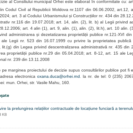
izie al Consiliului municipal Orhei este elaborat în conformitate cu: a
) din Codul Civil al Republicii Moldova nr.1107 din 06.06.2002, art.12, a
2024; art. 3 al Codului Urbanismului și Construcțiilor nr. 434 din 28.12
rativ nr.116 din 19.07.2018; art. 14, alin. (2), lit. b) al Legii privind a
12.2006; art. 4 alin (1), art. 9, alin. (1), alin. (2), lit.h), art. 10 alin. (3), 
ivind administrarea și dezetatizarea proprietății publice nr.121-XVI din 0
1) ale Legii nr. 523 din 16.07.1999 cu privire la proprietatea publică a
.4, lit.(g) din Legea privind descentralizarea administrativă nr. 435 din 
rea proprietății publice nr.29 din 05.04.2018; art. 8-12, art. 15 ale Le
onal nr. 239 din 13.11.2008
e
pe marginea proiectului de decizie supus consultărilor publice pot fi
adresa electronica
oxana.duca@orhei.md
. la nr. de tel: 0 (235) 206
ei: mun. Orhei, str. Vasile Mahu, 160.
aşate
vire la prelungirea relațiilor contractuale de locațiune funciară a terenul
13 KB