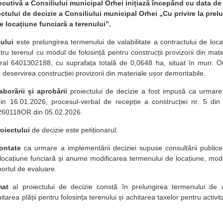
ecutivă a Consiliului municipal Orhei inițiază începând cu data d
ctului de decizie a Consiliului municipal Orhei „Cu privire la prelun
e locațiune funciară a terenului”.
ului
este prelungirea termenului de valabilitate a contractului de loca
ru terenul cu modul de folosință pentru construcții provizorii din mat
al 6401302188, cu suprafața totală de 0,0648 ha, situat în mun. Orhei
 deservirea construcției provizorii din materiale ușor demontabile.
aborării și aprobării
proiectului de decizie a fost impusă ca urmare 
din 16.01.2026, procesul-verbal de recepție a construcției nr. 5 di
4260118OR din 05.02.2026.
oiectului
de decizie este petiționarul.
ontate
ca urmare a implementării deciziei supuse consultării publice
 locațiune funciară și anume modificarea termenului de locațiune, modif
portul de evaluare.
mat
al proiectului de decizie constă în prelungirea termenului de act
itarea plății pentru folosința terenului și achitarea taxelor pentru acti