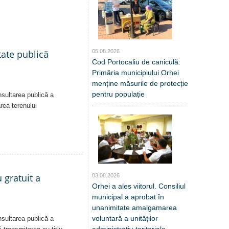
05.08.2026
tate publică
Cod Portocaliu de caniculă:
Primăria municipiului Orhei
menține măsurile de protecție
pentru populație
nsultarea publică a
area terenului
 gratuit a
03.08.2026
Orhei a ales viitorul. Consiliul
municipal a aprobat în
unanimitate amalgamarea
voluntară a unităților
nsultarea publică a