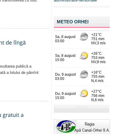
administrativ-teritoriale
i transmiterea cu titlu
METEO ORHEI
nt de lîngă
nsultarea publică a
vată a lotului de pămînt
 gratuit a