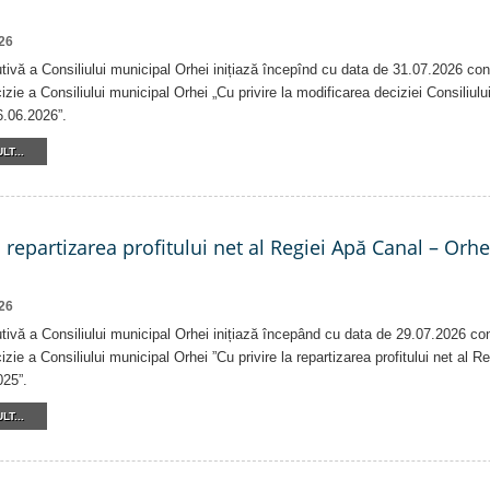
26
tivă a Consiliului municipal Orhei inițiază începînd cu data de 31.07.2026 con
izie a Consiliului municipal Orhei „Cu privire la modificarea deciziei Consiliulu
6.06.2026”.
LT...
a repartizarea profitului net al Regiei Apă Canal – Orh
26
tivă a Consiliului municipal Orhei inițiază începând cu data de 29.07.2026 co
izie a Consiliului municipal Orhei ”Cu privire la repartizarea profitului net al 
025”.
LT...