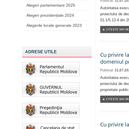
Publicat:
31.07.20
Alegeri parlamentare 2025
Autoritatea execu
proiectului de dec
Alegeri prezidențiale 2024
01-1/5.13.4 din 2
Alegerile locale generale 2023
CITEŞTE MAI MU
ADRESE UTILE
Cu privire l
domeniul pr
Publicat:
31.07.20
Autoritatea execu
proiectului de dec
proprietate publi
CITEŞTE MAI MU
Cu privire l