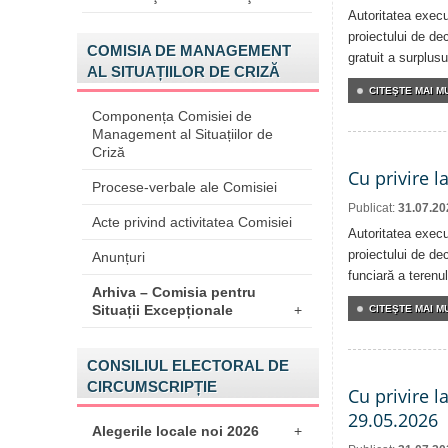
Autoritatea execu
proiectului de dec
COMISIA DE MANAGEMENT
gratuit a surplusu
AL SITUAȚIILOR DE CRIZĂ
CITEŞTE MAI MU
Componența Comisiei de
Management al Situațiilor de
Criză
Cu privire l
Procese-verbale ale Comisiei
Publicat:
31.07.20
Acte privind activitatea Comisiei
Autoritatea execu
proiectului de dec
Anunțuri
funciară a terenul
Arhiva – Comisia pentru
Situații Excepționale
+
CITEŞTE MAI MU
CONSILIUL ELECTORAL DE
CIRCUMSCRIPȚIE
Cu privire l
29.05.2026
Alegerile locale noi 2026
+