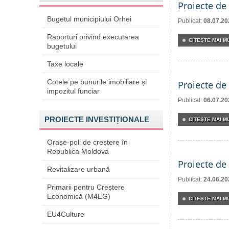
Proiecte de 
Bugetul municipiului Orhei
Publicat:
08.07.20
Raporturi privind executarea
CITEŞTE MAI MU
bugetului
Taxe locale
Cotele pe bunurile imobiliare și
Proiecte de 
impozitul funciar
Publicat:
06.07.20
PROIECTE INVESTIȚIONALE
CITEŞTE MAI MU
Orașe-poli de creștere în
Republica Moldova
Proiecte de 
Revitalizare urbană
Publicat:
24.06.20
Primarii pentru Creștere
Economică (M4EG)
CITEŞTE MAI MU
EU4Culture