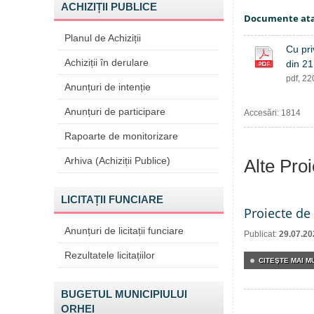
ACHIZIȚII PUBLICE
Documente at
Planul de Achiziții
Cu pri
Achiziții în derulare
din 21
pdf, 2
Anunțuri de intenție
Anunțuri de participare
Accesări: 1814
Rapoarte de monitorizare
Arhiva (Achiziții Publice)
Alte Pro
LICITAȚII FUNCIARE
Proiecte de 
Anunțuri de licitații funciare
Publicat:
29.07.20
Rezultatele licitațiilor
CITEŞTE MAI MU
BUGETUL MUNICIPIULUI
ORHEI