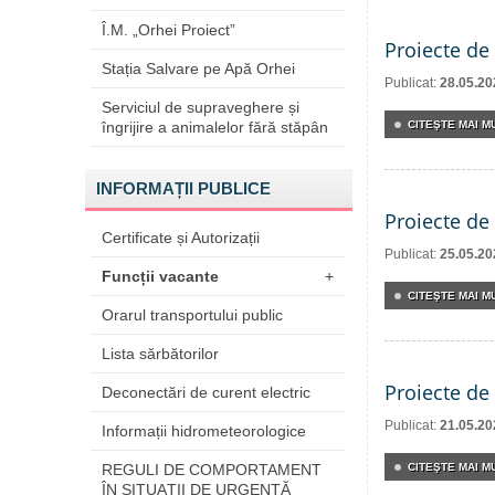
Î.M. „Orhei Proiect”
Proiecte de 
Stația Salvare pe Apă Orhei
Publicat:
28.05.20
Serviciul de supraveghere și
îngrijire a animalelor fără stăpân
CITEŞTE MAI MU
INFORMAȚII PUBLICE
Proiecte de 
Certificate și Autorizații
Publicat:
25.05.20
Funcții vacante
+
CITEŞTE MAI MU
Orarul transportului public
Lista sărbătorilor
Proiecte de 
Deconectări de curent electric
Publicat:
21.05.20
Informații hidrometeorologice
REGULI DE COMPORTAMENT
CITEŞTE MAI MU
ÎN SITUAŢII DE URGENŢĂ