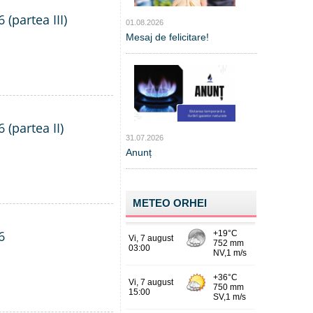
 (partea III)
01.08.2026
Mesaj de felicitare!
 (partea II)
31.07.2026
Anunț
METEO ORHEI
6