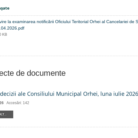
aşate
vire la examinarea notificării Oficiului Teritorial Orhei al Cancelariei 
.04.2026.pdf
20 KB
iecte de documente
decizii ale Consiliului Municipal Orhei, luna iulie 2026 
26
Accesări: 142
LT...