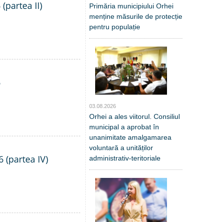
(partea II)
Primăria municipiului Orhei
menține măsurile de protecție
pentru populație
6
03.08.2026
Orhei a ales viitorul. Consiliul
municipal a aprobat în
unanimitate amalgamarea
voluntară a unităților
6 (partea IV)
administrativ-teritoriale