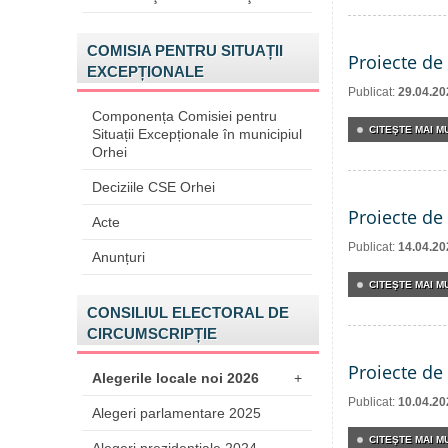
COMISIA PENTRU SITUAȚII
Proiecte de 
EXCEPȚIONALE
Publicat:
29.04.20
Componența Comisiei pentru
CITEŞTE MAI MU
Situații Excepționale în municipiul
Orhei
Deciziile CSE Orhei
Proiecte de 
Acte
Publicat:
14.04.20
Anunțuri
CITEŞTE MAI MU
CONSILIUL ELECTORAL DE
CIRCUMSCRIPȚIE
Proiecte de 
Alegerile locale noi 2026
+
Publicat:
10.04.20
Alegeri parlamentare 2025
CITEŞTE MAI MU