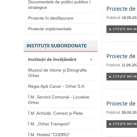
Documentele de politici publice /
strategice
Proiecte de 
Proiecte în desfășurare
Publicat:
18.06.20
Proiecte implementate
CITEŞTE MAI MU
INSTITUȚII SUBORDONATE
Proiecte de 
Instituții de învățământ
+
Publicat:
11.06.20
Muzeul de Istorie şi Etnografie
Orhei
CITEŞTE MAI MU
Regia Apă Canal – Orhei S.A.
Î.M. Servicii Comunal - Locative
Proiecte de 
Orhei
Publicat:
08.06.20
Î.M. Achiziții, Comerț și Piețe
Î.M. „Orhei Transport”
CITEŞTE MAI MU
Î.M. Hotelul ”CODRU”