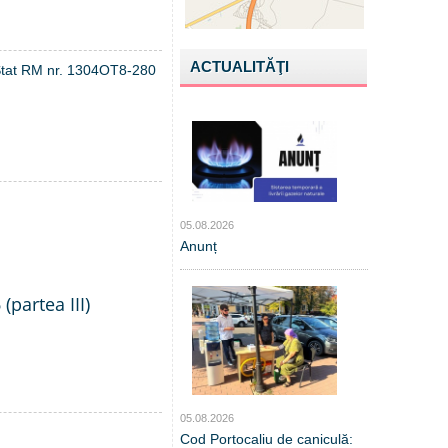
ACTUALITĂŢI
de Stat RM nr. 1304OT8-280
05.08.2026
Anunț
(partea III)
05.08.2026
Cod Portocaliu de caniculă: