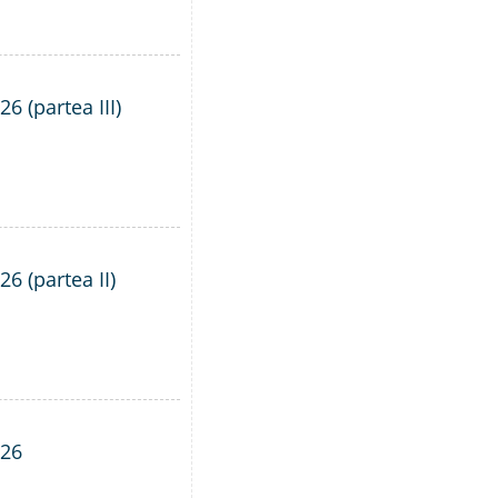
6 (partea III)
6 (partea II)
026