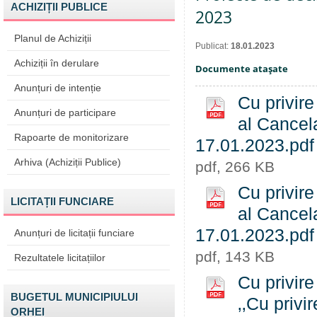
ACHIZIȚII PUBLICE
2023
Planul de Achiziții
Publicat:
18.01.2023
Achiziții în derulare
Documente ataşate
Anunțuri de intenție
Cu privire
Anunțuri de participare
al Cancel
Rapoarte de monitorizare
17.01.2023.pdf
Arhiva (Achiziții Publice)
pdf, 266 KB
Cu privire
LICITAȚII FUNCIARE
al Cancel
17.01.2023.pdf
Anunțuri de licitații funciare
pdf, 143 KB
Rezultatele licitațiilor
Cu privire
BUGETUL MUNICIPIULUI
‚‚Cu privi
ORHEI