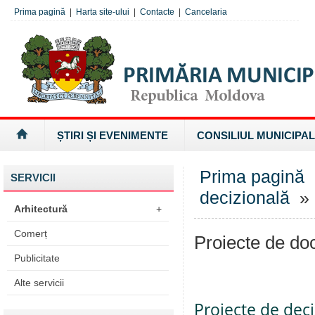
Prima pagină
|
Harta site-ului
|
Contacte
|
Cancelaria
ȘTIRI ȘI EVENIMENTE
CONSILIUL MUNICIPAL
Prima pagină
SERVICII
decizională
» 
Arhitectură
+
Comerț
Proiecte de d
Publicitate
Alte servicii
Proiecte de deci