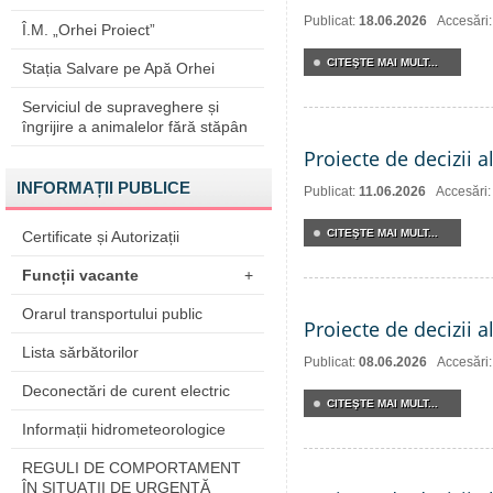
Publicat:
18.06.2026
Accesări
Î.M. „Orhei Proiect”
CITEŞTE MAI MULT...
Stația Salvare pe Apă Orhei
Serviciul de supraveghere și
îngrijire a animalelor fără stăpân
Proiecte de decizii a
INFORMAȚII PUBLICE
Publicat:
11.06.2026
Accesări
CITEŞTE MAI MULT...
Certificate și Autorizații
Funcții vacante
+
Orarul transportului public
Proiecte de decizii a
Lista sărbătorilor
Publicat:
08.06.2026
Accesări
Deconectări de curent electric
CITEŞTE MAI MULT...
Informații hidrometeorologice
REGULI DE COMPORTAMENT
ÎN SITUAŢII DE URGENŢĂ