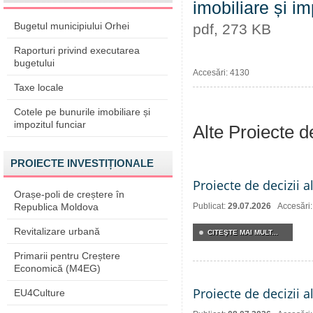
imobiliare și i
Bugetul municipiului Orhei
pdf, 273 KB
Raporturi privind executarea
bugetului
Accesări: 4130
Taxe locale
Cotele pe bunurile imobiliare și
impozitul funciar
Alte Proiecte 
PROIECTE INVESTIȚIONALE
Proiecte de decizii a
Orașe-poli de creștere în
Republica Moldova
Publicat:
29.07.2026
Accesări
Revitalizare urbană
CITEŞTE MAI MULT...
Primarii pentru Creștere
Economică (M4EG)
Proiecte de decizii a
EU4Culture