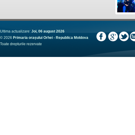
Ultima actualizare:
Joi, 06 august 2026
© 2026
Primaria orașului Orhei - Republica Moldova
Toate drepturile rezervate