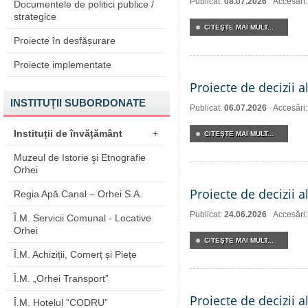
Publicat:
08.07.2026
Accesări
Documentele de politici publice /
strategice
CITEŞTE MAI MULT...
Proiecte în desfășurare
Proiecte implementate
Proiecte de decizii a
INSTITUȚII SUBORDONATE
Publicat:
06.07.2026
Accesări
Instituții de învățământ
+
CITEŞTE MAI MULT...
Muzeul de Istorie şi Etnografie
Orhei
Proiecte de decizii a
Regia Apă Canal – Orhei S.A.
Publicat:
24.06.2026
Accesări
Î.M. Servicii Comunal - Locative
Orhei
CITEŞTE MAI MULT...
Î.M. Achiziții, Comerț și Piețe
Î.M. „Orhei Transport”
Proiecte de decizii a
Î.M. Hotelul ”CODRU”