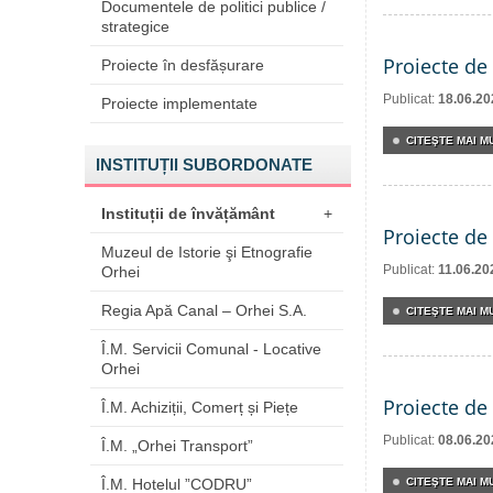
Documentele de politici publice /
strategice
Proiecte de 
Proiecte în desfășurare
Publicat:
18.06.20
Proiecte implementate
CITEŞTE MAI MU
INSTITUȚII SUBORDONATE
Instituții de învățământ
+
Proiecte de 
Muzeul de Istorie şi Etnografie
Publicat:
11.06.20
Orhei
Regia Apă Canal – Orhei S.A.
CITEŞTE MAI MU
Î.M. Servicii Comunal - Locative
Orhei
Proiecte de 
Î.M. Achiziții, Comerț și Piețe
Publicat:
08.06.20
Î.M. „Orhei Transport”
Î.M. Hotelul ”CODRU”
CITEŞTE MAI MU