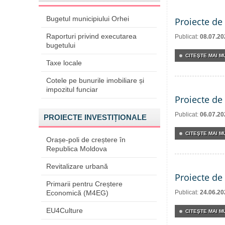
Bugetul municipiului Orhei
Proiecte de 
Raporturi privind executarea
Publicat:
08.07.20
bugetului
CITEŞTE MAI MU
Taxe locale
Cotele pe bunurile imobiliare și
impozitul funciar
Proiecte de 
Publicat:
06.07.20
PROIECTE INVESTIȚIONALE
CITEŞTE MAI MU
Orașe-poli de creștere în
Republica Moldova
Revitalizare urbană
Proiecte de 
Primarii pentru Creștere
Economică (M4EG)
Publicat:
24.06.20
EU4Culture
CITEŞTE MAI MU