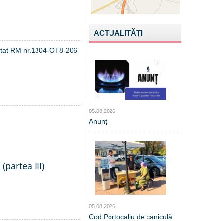
ACTUALITĂŢI
de Stat RM nr.1304-OT8-206
05.08.2026
Anunț
(partea III)
05.08.2026
Cod Portocaliu de caniculă: