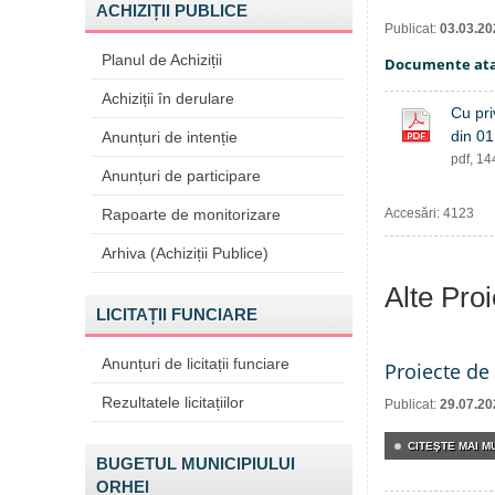
ACHIZIȚII PUBLICE
Publicat:
03.03.20
Planul de Achiziții
Documente at
Achiziții în derulare
Cu pri
din 01
Anunțuri de intenție
pdf, 1
Anunțuri de participare
Rapoarte de monitorizare
Accesări: 4123
Arhiva (Achiziții Publice)
Alte Pro
LICITAȚII FUNCIARE
Anunțuri de licitații funciare
Proiecte de 
Rezultatele licitațiilor
Publicat:
29.07.20
CITEŞTE MAI MU
BUGETUL MUNICIPIULUI
ORHEI