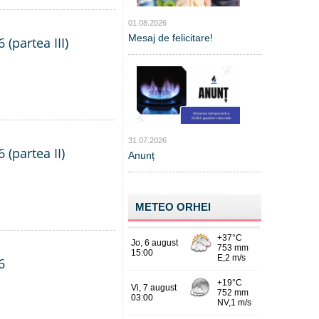
01.08.2026
Mesaj de felicitare!
 (partea III)
31.07.2026
 (partea II)
Anunț
METEO ORHEI
6