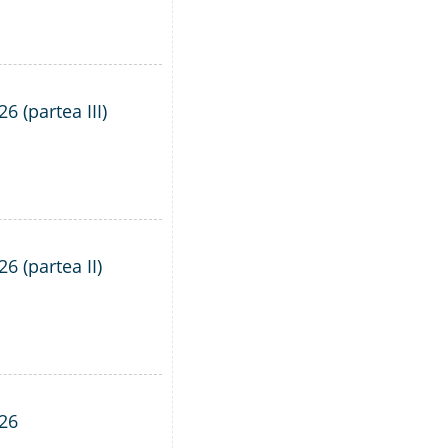
6 (partea III)
6 (partea II)
026