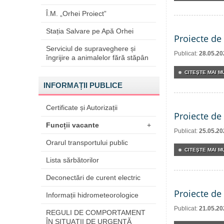
Î.M. „Orhei Proiect”
Stația Salvare pe Apă Orhei
Proiecte de 
Serviciul de supraveghere și
Publicat:
28.05.20
îngrijire a animalelor fără stăpân
CITEŞTE MAI MU
INFORMAȚII PUBLICE
Certificate și Autorizații
Proiecte de 
Funcții vacante
+
Publicat:
25.05.20
Orarul transportului public
CITEŞTE MAI MU
Lista sărbătorilor
Deconectări de curent electric
Proiecte de 
Informații hidrometeorologice
Publicat:
21.05.20
REGULI DE COMPORTAMENT
ÎN SITUAŢII DE URGENŢĂ