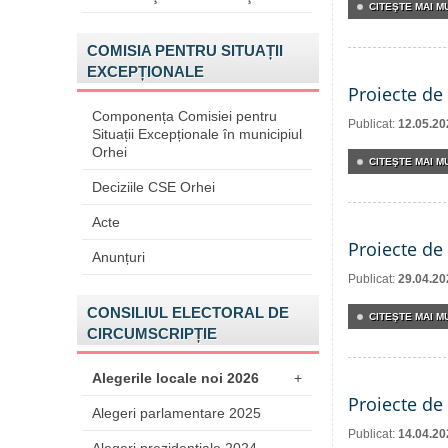
CITEŞTE MAI MU
COMISIA PENTRU SITUAȚII
EXCEPȚIONALE
Proiecte de 
Componența Comisiei pentru
Publicat:
12.05.20
Situații Excepționale în municipiul
Orhei
CITEŞTE MAI MU
Deciziile CSE Orhei
Acte
Proiecte de 
Anunțuri
Publicat:
29.04.20
CONSILIUL ELECTORAL DE
CITEŞTE MAI MU
CIRCUMSCRIPȚIE
Alegerile locale noi 2026
+
Proiecte de 
Alegeri parlamentare 2025
Publicat:
14.04.20