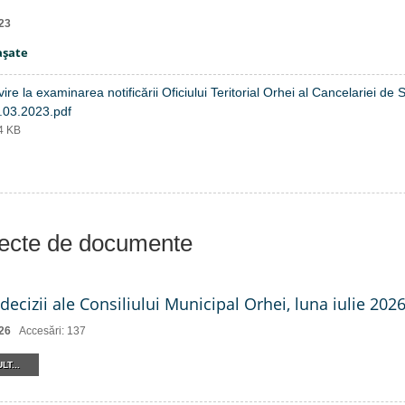
23
aşate
vire la examinarea notificării Oficiului Teritorial Orhei al Cancelariei 
.03.2023.pdf
44 KB
iecte de documente
decizii ale Consiliului Municipal Orhei, luna iulie 2026 
26
Accesări: 137
LT...