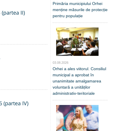
Primăria municipiului Orhei
menține măsurile de protecție
(partea II)
pentru populație
6
03.08.2026
Orhei a ales viitorul. Consiliul
municipal a aprobat în
unanimitate amalgamarea
voluntară a unităților
administrativ-teritoriale
6 (partea IV)