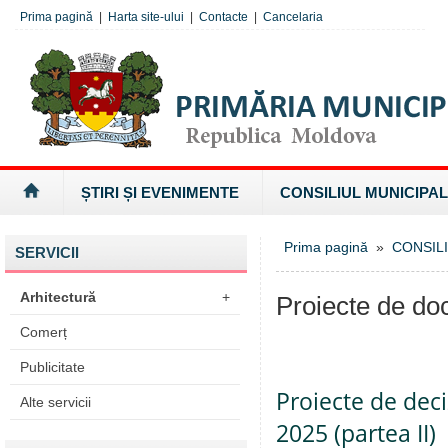
Prima pagină
|
Harta site-ului
|
Contacte
|
Cancelaria
ȘTIRI ȘI EVENIMENTE
CONSILIUL MUNICIPAL
Prima pagină
»
CONSILI
SERVICII
Arhitectură
+
Proiecte de d
Comerț
Publicitate
Proiecte de deci
Alte servicii
2025 (partea II)