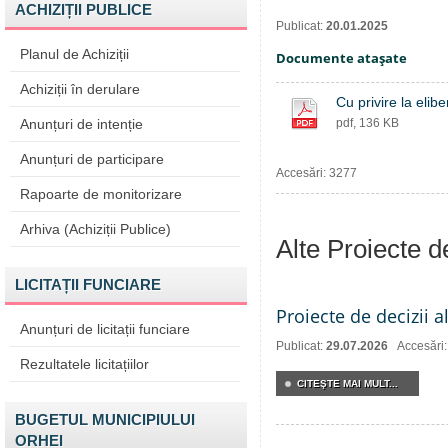
ACHIZIȚII PUBLICE
Publicat:
20.01.2025
Planul de Achiziții
Documente ataşate
Achiziții în derulare
Cu privire la elib
Anunțuri de intenție
pdf, 136 KB
Anunțuri de participare
Accesări: 3277
Rapoarte de monitorizare
Arhiva (Achiziții Publice)
Alte Proiecte 
LICITAȚII FUNCIARE
Proiecte de decizii a
Anunțuri de licitații funciare
Publicat:
29.07.2026
Accesări
Rezultatele licitațiilor
CITEŞTE MAI MULT...
BUGETUL MUNICIPIULUI
ORHEI