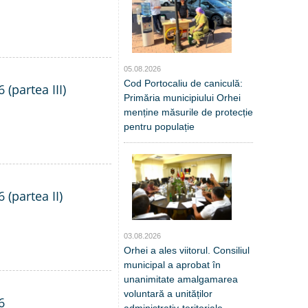
05.08.2026
Cod Portocaliu de caniculă:
 (partea III)
Primăria municipiului Orhei
menține măsurile de protecție
pentru populație
 (partea II)
03.08.2026
Orhei a ales viitorul. Consiliul
municipal a aprobat în
unanimitate amalgamarea
voluntară a unităților
6