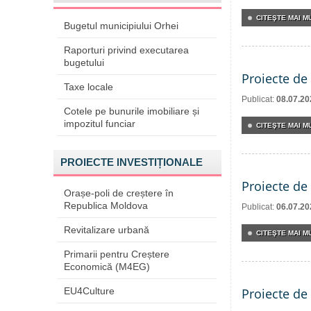
CITEŞTE MAI MU
Bugetul municipiului Orhei
Raporturi privind executarea
bugetului
Proiecte de 
Taxe locale
Publicat:
08.07.20
Cotele pe bunurile imobiliare și
impozitul funciar
CITEŞTE MAI MU
PROIECTE INVESTIȚIONALE
Proiecte de 
Orașe-poli de creștere în
Republica Moldova
Publicat:
06.07.20
Revitalizare urbană
CITEŞTE MAI MU
Primarii pentru Creștere
Economică (M4EG)
EU4Culture
Proiecte de 