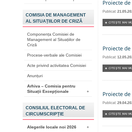
Proiecte de 
Publicat:
21.05.20
COMISIA DE MANAGEMENT
AL SITUAȚIILOR DE CRIZĂ
CITEŞTE MAI MU
Componența Comisiei de
Management al Situațiilor de
Criză
Proiecte de 
Procese-verbale ale Comisiei
Publicat:
12.05.20
Acte privind activitatea Comisiei
CITEŞTE MAI MU
Anunțuri
Arhiva – Comisia pentru
Situații Excepționale
+
Proiecte de 
Publicat:
29.04.20
CONSILIUL ELECTORAL DE
CIRCUMSCRIPȚIE
CITEŞTE MAI MU
Alegerile locale noi 2026
+