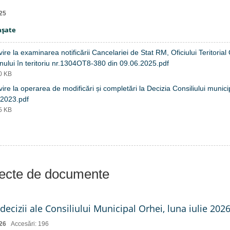
25
aşate
vire la examinarea notificării Cancelariei de Stat RM, Oficiului Teritoria
ului în teritoriu nr.1304OT8-380 din 09.06.2025.pdf
20 KB
vire la operarea de modificări și completări la Decizia Consiliului munici
.2023.pdf
55 KB
iecte de documente
decizii ale Consiliului Municipal Orhei, luna iulie 2026 
26
Accesări: 196