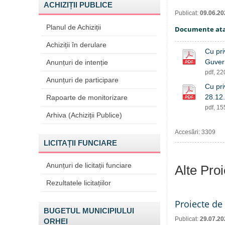
ACHIZIȚII PUBLICE
Publicat:
09.06.20
Planul de Achiziții
Documente at
Achiziții în derulare
Cu pri
Guvern
Anunțuri de intenție
pdf, 2
Anunțuri de participare
Cu pri
28.12
Rapoarte de monitorizare
pdf, 1
Arhiva (Achiziții Publice)
Accesări: 3309
LICITAȚII FUNCIARE
Anunțuri de licitații funciare
Alte Pro
Rezultatele licitațiilor
Proiecte de 
BUGETUL MUNICIPIULUI
Publicat:
29.07.20
ORHEI