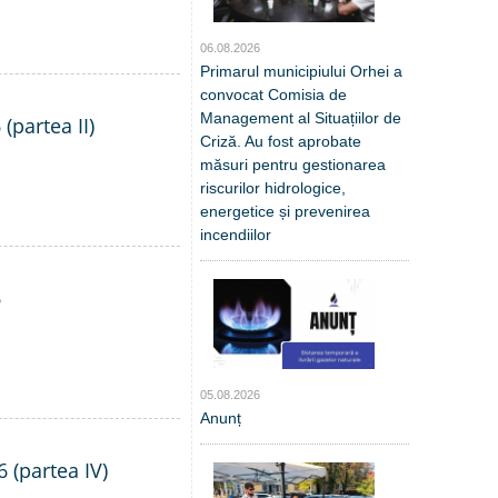
06.08.2026
Primarul municipiului Orhei a
convocat Comisia de
Management al Situațiilor de
(partea II)
Criză. Au fost aprobate
măsuri pentru gestionarea
riscurilor hidrologice,
energetice și prevenirea
incendiilor
6
05.08.2026
Anunț
6 (partea IV)