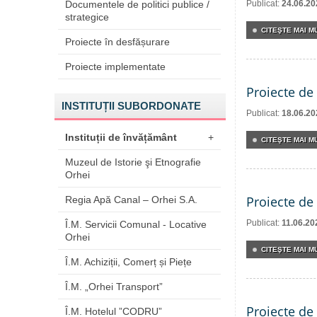
Documentele de politici publice /
Publicat:
24.06.20
strategice
CITEŞTE MAI MU
Proiecte în desfășurare
Proiecte implementate
Proiecte de 
INSTITUȚII SUBORDONATE
Publicat:
18.06.20
Instituții de învățământ
+
CITEŞTE MAI MU
Muzeul de Istorie şi Etnografie
Orhei
Proiecte de 
Regia Apă Canal – Orhei S.A.
Publicat:
11.06.20
Î.M. Servicii Comunal - Locative
Orhei
CITEŞTE MAI MU
Î.M. Achiziții, Comerț și Piețe
Î.M. „Orhei Transport”
Proiecte de 
Î.M. Hotelul ”CODRU”