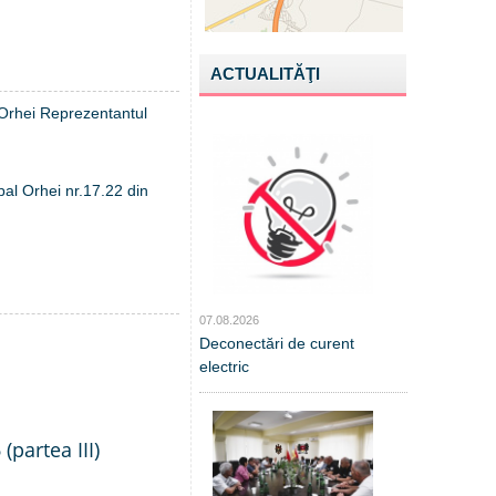
ACTUALITĂŢI
l Orhei Reprezentantul
pal Orhei nr.17.22 din
07.08.2026
Deconectări de curent
electric
(partea III)