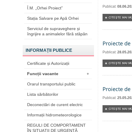
Publicat:
08.06.20
Î.M. „Orhei Proiect”
Stația Salvare pe Apă Orhei
CITEŞTE MAI MU
Serviciul de supraveghere și
îngrijire a animalelor fără stăpân
Proiecte de 
INFORMAȚII PUBLICE
Publicat:
28.05.20
Certificate și Autorizații
CITEŞTE MAI MU
Funcții vacante
+
Orarul transportului public
Proiecte de 
Lista sărbătorilor
Publicat:
25.05.20
Deconectări de curent electric
CITEŞTE MAI MU
Informații hidrometeorologice
REGULI DE COMPORTAMENT
ÎN SITUAŢII DE URGENŢĂ