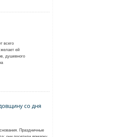
т всего
 желает ей
ов, душевного
на
довщину со дня
основания. Праздничные
да: они посетили ярмарку