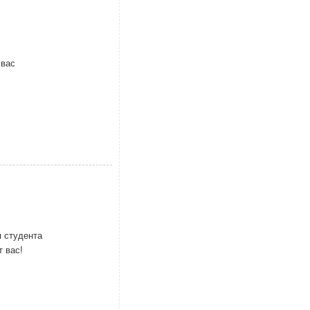
 вас
 студента
 вас!