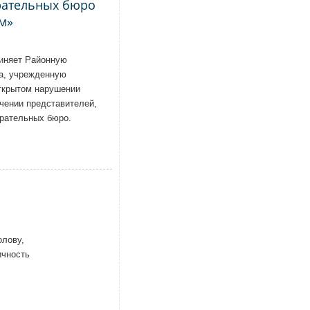
рательных бюро
м»
виняет Районную
га, учрежденную
ткрытом нарушении
чении представителей,
ирательных бюро.
олову,
ичность