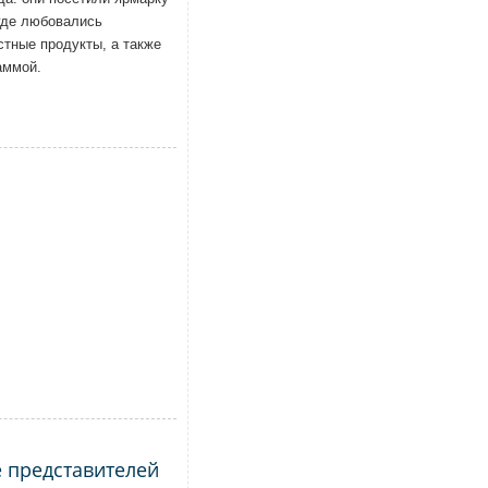
где любовались
стные продукты, а также
аммой.
 представителей