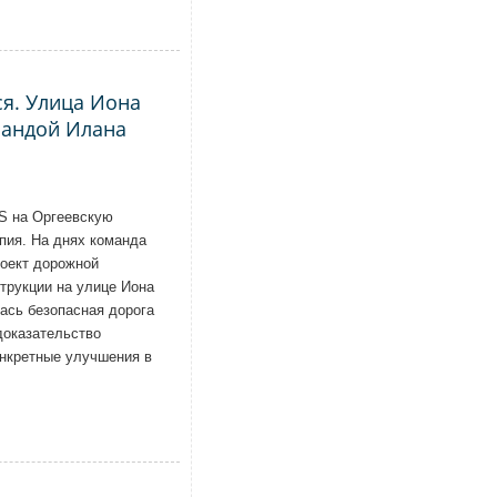
я. Улица Иона
мандой Илана
S на Оргеевскую
пия. На днях команда
оект дорожной
трукции на улице Иона
ась безопасная дорога
доказательство
онкретные улучшения в