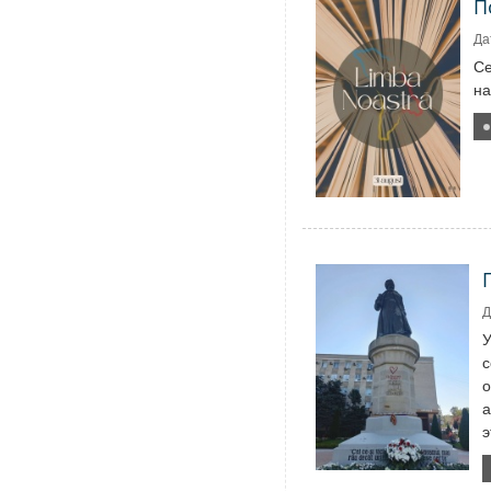
П
Да
Се
на
Д
У
с
о
а
э