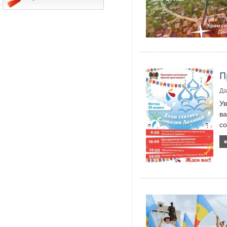
П
Да
У
ва
со