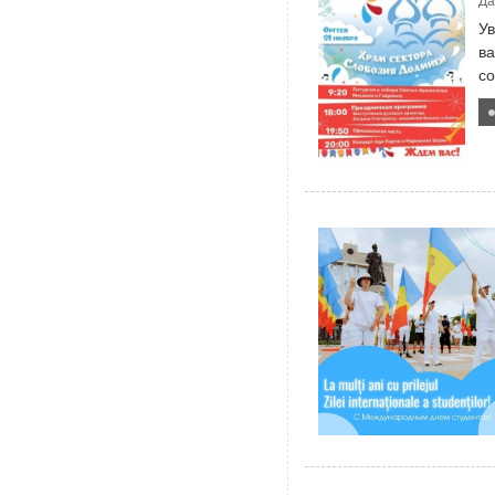
Да
У
ва
со