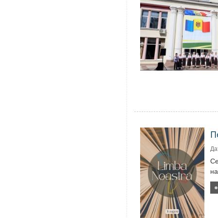
П
Да
Се
на