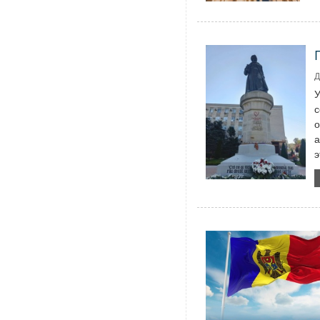
Д
У
с
о
а
э