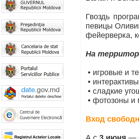
Гвоздь прогр
певицы Оливии
фейерверка, 
На территор
• игровые и т
• интерактивы
• сладкие уго
• фотозоны и 
Вход свобод
А с
3 июня
— н