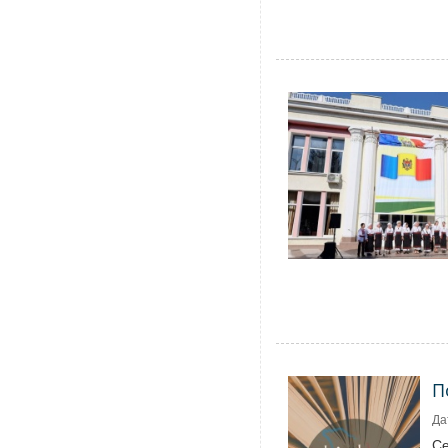
П
Да
Се