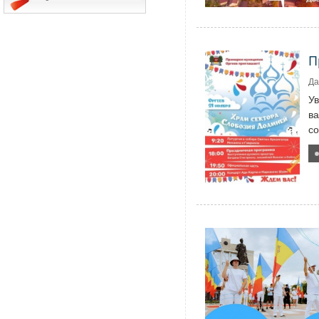
П
Да
У
ва
со