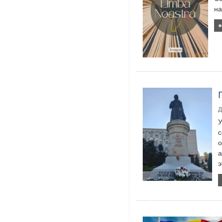
на
Д
У
с
о
а
э