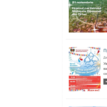
П
Да
У
ва
со