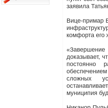
заявила Татья
Вице-примар В
инфраструкт
комфорта его 
«Завершени
доказывает, ч
постоянно 
обеспечение
сложных у
останавливае
муниципия буд
Никанор Пуль