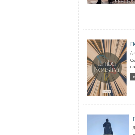
П
Да
Се
на
Д