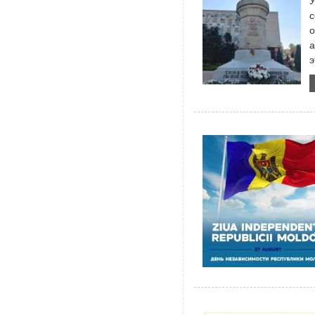
У
с
о
а
э