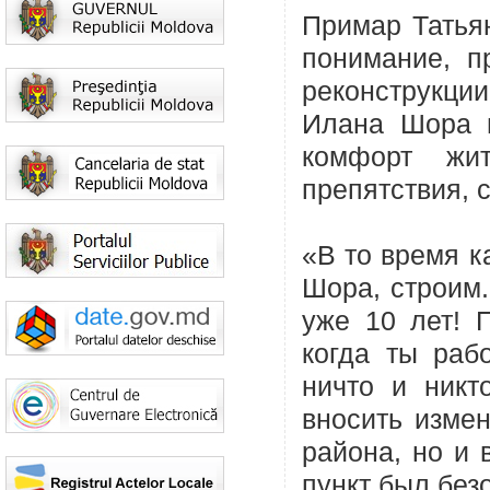
Примар Татья
понимание, п
реконструкци
Илана Шора п
комфорт жи
препятствия, 
«В то время к
Шора, строим.
уже 10 лет! 
когда ты рабо
ничто и ник
вносить изме
района, но и
пункт был без