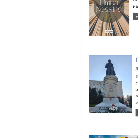
на
Д
У
с
о
а
э