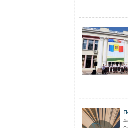
П
Да
Се