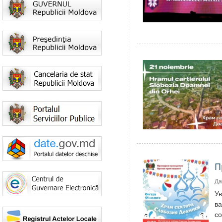
П
Да
У
ва
со