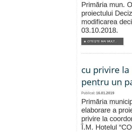
Primăria mun. Or
proiectului Deciz
modificarea deciz
03.10.2018.
CITEŞTE MAI MULT...
cu privire l
pentru un pa
Publicat:
16.01.2019
Primăria municip
elaborare a proi
privire la coordo
Î.M. Hotelul “C