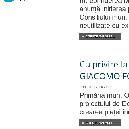
Întreprinderea M
anunță inițierea 
Consiliului mun. 
neutilizate cu ex
CITEŞTE MAI MULT...
Cu privire la
GIACOMO F
Publicat:
17.04.2019
Primăria mun. Or
proiectului de De
crearea pieței
CITEŞTE MAI MULT...