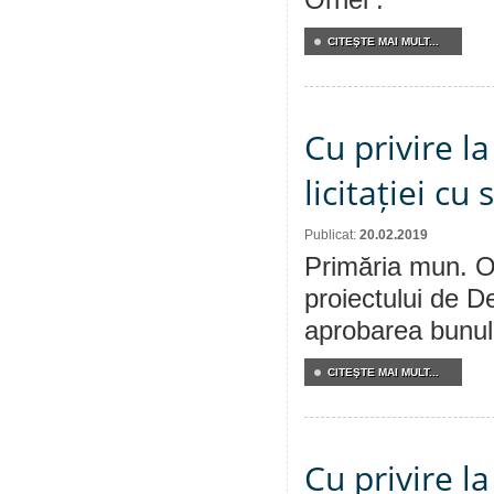
Orhei .
CITEŞTE MAI MULT...
Cu privire l
licitației cu 
Publicat:
20.02.2019
Primăria mun. Or
proiectului de De
aprobarea bunului
CITEŞTE MAI MULT...
Cu privire l