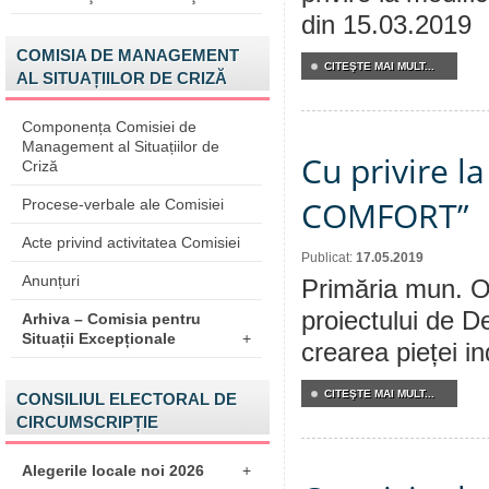
din 15.03.2019
COMISIA DE MANAGEMENT
CITEŞTE MAI MULT...
AL SITUAȚIILOR DE CRIZĂ
Componența Comisiei de
Management al Situațiilor de
Cu privire la
Criză
COMFORT”
Procese-verbale ale Comisiei
Acte privind activitatea Comisiei
Publicat:
17.05.2019
Anunțuri
Primăria mun. Or
proiectului de De
Arhiva – Comisia pentru
Situații Excepționale
+
crearea pieței 
CITEŞTE MAI MULT...
CONSILIUL ELECTORAL DE
CIRCUMSCRIPȚIE
Alegerile locale noi 2026
+