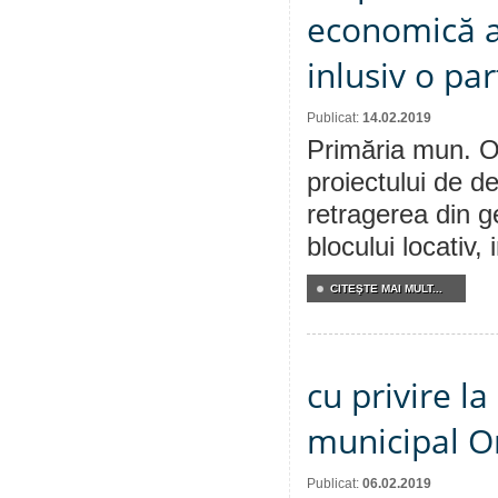
economică a Î
inlusiv o pa
Publicat:
14.02.2019
Primăria mun. Or
proiectului de de
retragerea din g
blocului locativ,
CITEŞTE MAI MULT...
cu privire la
municipal Or
Publicat:
06.02.2019