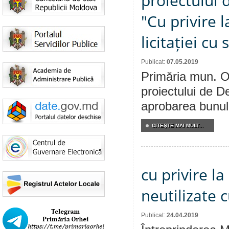
proiectului 
"Cu privire 
licitației cu 
Publicat:
07.05.2019
Primăria mun. Or
proiectului de De
aprobarea bunului
CITEŞTE MAI MULT...
cu privire l
neutilizate c
Publicat:
24.04.2019