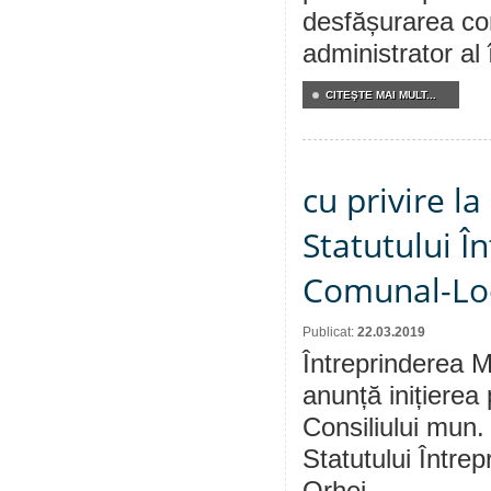
desfășurarea co
administrator al 
CITEŞTE MAI MULT...
cu privire l
Statutului În
Comunal-Loc
Publicat:
22.03.2019
Întreprinderea M
anunță inițierea 
Consiliului mun.
Statutului Între