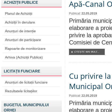
Apă-Canal O
ACHIZIȚII PUBLICE
Planul de Achiziții
Publicat:
22.05.2019
Primăria municip
Achiziții în derulare
elaborare a proi
Anunțuri de intenție
privire la aproba
Anunțuri de participare
Comisiei de Cen
Rapoarte de monitorizare
CITEŞTE MAI MULT...
Arhiva (Achiziții Publice)
LICITAȚII FUNCIARE
Cu privire la
Anunțuri de licitații funciare
Municipal Or
Rezultatele licitațiilor
Publicat:
22.05.2019
Primăria municip
BUGETUL MUNICIPIULUI
elaborare a proi
ORHEI