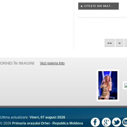
CITEŞTE MAI MULT...
««
«
ORHEI ÎN IMAGINI
Vezi galeria foto
Ultima actualizare:
Vineri, 07 august 2026
© 2026
Primaria orașului Orhei - Republica Moldova