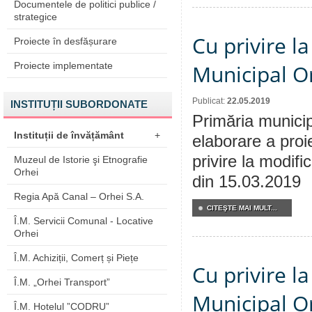
Documentele de politici publice /
strategice
Cu privire la
Proiecte în desfășurare
Proiecte implementate
Municipal Or
Publicat:
22.05.2019
INSTITUȚII SUBORDONATE
Primăria municip
Instituții de învățământ
+
elaborare a proi
privire la modifi
Muzeul de Istorie şi Etnografie
Orhei
din 15.03.2019
Regia Apă Canal – Orhei S.A.
CITEŞTE MAI MULT...
Î.M. Servicii Comunal - Locative
Orhei
Î.M. Achiziții, Comerț și Piețe
Cu privire la
Î.M. „Orhei Transport”
Municipal Or
Î.M. Hotelul ”CODRU”