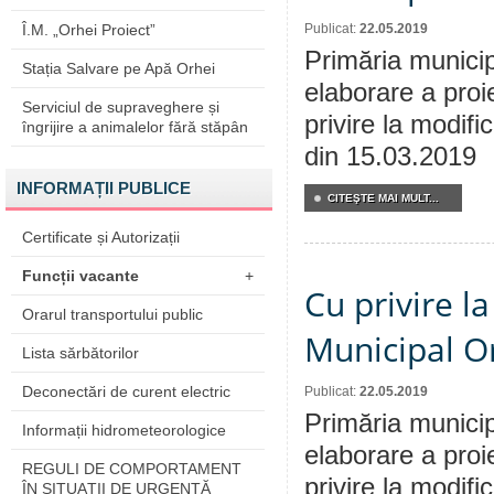
Î.M. „Orhei Proiect”
Publicat:
22.05.2019
Primăria municip
Stația Salvare pe Apă Orhei
elaborare a proi
Serviciul de supraveghere și
privire la modifi
îngrijire a animalelor fără stăpân
din 15.03.2019
INFORMAȚII PUBLICE
CITEŞTE MAI MULT...
Certificate și Autorizații
Funcții vacante
+
Cu privire la
Orarul transportului public
Municipal Or
Lista sărbătorilor
Deconectări de curent electric
Publicat:
22.05.2019
Primăria municip
Informații hidrometeorologice
elaborare a proi
REGULI DE COMPORTAMENT
privire la modifi
ÎN SITUAŢII DE URGENŢĂ