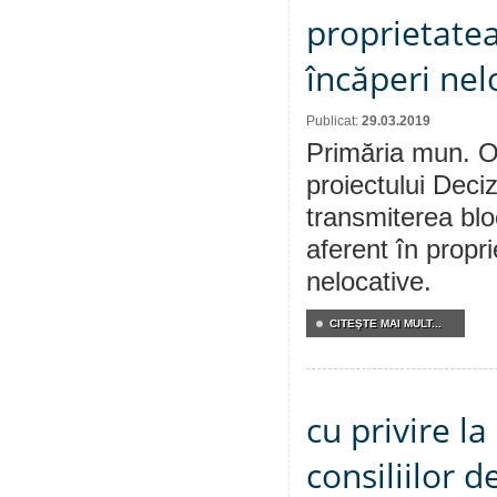
proprietatea
încăperi nel
Publicat:
29.03.2019
Primăria mun. Or
proiectului Deciz
transmiterea bloc
aferent în propr
nelocative.
CITEŞTE MAI MULT...
cu privire l
consiliilor d