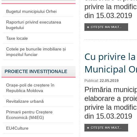
privire la modifi
Bugetul municipiului Orhei
din 15.03.2019
Raporturi privind executarea
bugetului
CITEŞTE MAI MULT...
Taxe locale
Cotele pe bunurile imobiliare și
Cu privire la
impozitul funciar
Municipal Or
PROIECTE INVESTIȚIONALE
Publicat:
22.05.2019
Orașe-poli de creștere în
Primăria municip
Republica Moldova
elaborare a proi
Revitalizare urbană
privire la modifi
Primarii pentru Creștere
din 15.03.2019
Economică (M4EG)
EU4Culture
CITEŞTE MAI MULT...