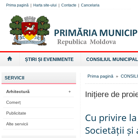
Prima pagină
|
Harta site-ului
|
Contacte
|
Cancelaria
ȘTIRI ȘI EVENIMENTE
CONSILIUL MUNICIPAL
Prima pagină
»
CONSILI
SERVICII
Arhitectură
+
Inițiere de proi
Comerț
Publicitate
Cu privire l
Alte servicii
Societății ș