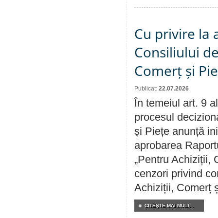
Cu privire la
Consiliului de
Comerț și Pie
Publicat:
22.07.2026
În temeiul art. 9 
procesul deciziona
și Piețe anunță ini
aprobarea Raportul
„Pentru Achiziții,
cenzori privind co
Achiziții, Comerț 
CITEŞTE MAI MULT...