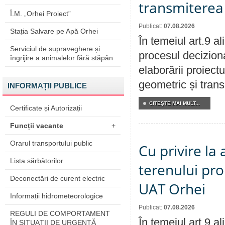
transmiterea 
Î.M. „Orhei Proiect”
Publicat:
07.08.2026
Stația Salvare pe Apă Orhei
În temeiul art.9 a
Serviciul de supraveghere și
procesul deciziona
îngrijire a animalelor fără stăpân
elaborării proiect
geometric și transm
INFORMAȚII PUBLICE
CITEŞTE MAI MULT...
Certificate și Autorizații
Funcții vacante
+
Orarul transportului public
Cu privire la
Lista sărbătorilor
terenului pro
Deconectări de curent electric
UAT Orhei
Informații hidrometeorologice
Publicat:
07.08.2026
REGULI DE COMPORTAMENT
În temeiul art.9 a
ÎN SITUAŢII DE URGENŢĂ