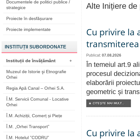
Documentele de politici publice /
Alte Inițiere de
strategice
Proiecte în desfășurare
Cu privire la
Proiecte implementate
transmiterea 
INSTITUȚII SUBORDONATE
Publicat:
07.08.2026
Instituții de învățământ
+
În temeiul art.9 a
Muzeul de Istorie şi Etnografie
procesul deciziona
Orhei
elaborării proiect
Regia Apă Canal – Orhei S.A.
geometric și transm
Î.M. Servicii Comunal - Locative
CITEŞTE MAI MULT...
Orhei
Î.M. Achiziții, Comerț și Piețe
Î.M. „Orhei Transport”
Cu privire la
Î.M. Hotelul ”CODRU”