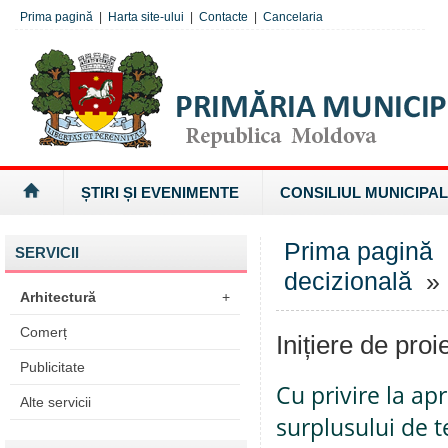
Prima pagină
|
Harta site-ului
|
Contacte
|
Cancelaria
ȘTIRI ȘI EVENIMENTE
CONSILIUL MUNICIPAL
Prima pagină
SERVICII
decizională
» I
Arhitectură
+
Comerț
Inițiere de proi
Publicitate
Cu privire la a
Alte servicii
surplusului de t