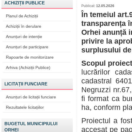
ACHIZIȚII PUBLICE
Publicat:
12.05.2026
În temeiul art.
Planul de Achiziții
transparența î
Achiziții în derulare
Orhei anunță i
Anunțuri de intenție
privire la apr
Anunțuri de participare
surplusului de
Rapoarte de monitorizare
Scopul proiect
Arhiva (Achiziții Publice)
lucrărilor ca
cadastral 6401
LICITAȚII FUNCIARE
Negruzzi nr.67,
Anunțuri de licitații funciare
fi format ca bu
ha, conform pla
Rezultatele licitațiilor
Proiectul a fos
BUGETUL MUNICIPIULUI
accesat pe pag
ORHEI