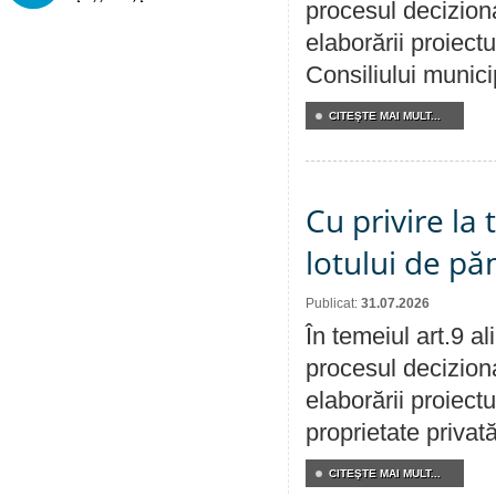
procesul deciziona
elaborării proiectu
Consiliului munici
CITEŞTE MAI MULT...
Cu privire la
lotului de pă
Publicat:
31.07.2026
În temeiul art.9 a
procesul deciziona
elaborării proiectu
proprietate privat
CITEŞTE MAI MULT...