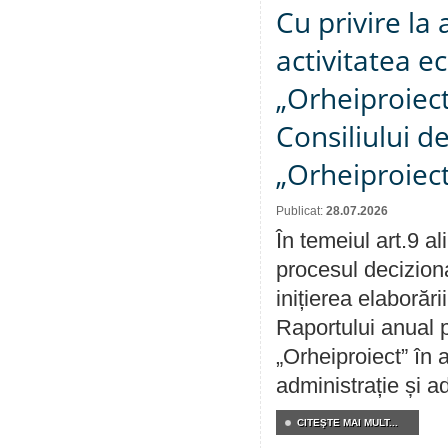
Cu privire la
activitatea e
„Orheiproiect”
Consiliului d
„Orheiproiect
Publicat:
28.07.2026
În temeiul art.9 a
procesul decizion
inițierea elaborări
Raportului anual p
„Orheiproiect” în a
administrație și ad
CITEŞTE MAI MULT...