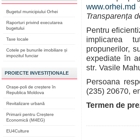
www.orhei.md
(
Bugetul municipiului Orhei
Transparența d
Raporturi privind executarea
bugetului
Pentru eficient
implicarea tu
Taxe locale
propunerilor, su
Cotele pe bunurile imobiliare și
impozitul funciar
expediate în a
str. Vasile Mah
PROIECTE INVESTIȚIONALE
Persoana respon
Orașe-poli de creștere în
(235) 20670, e
Republica Moldova
Revitalizare urbană
Termen de prez
Primarii pentru Creștere
Economică (M4EG)
EU4Culture