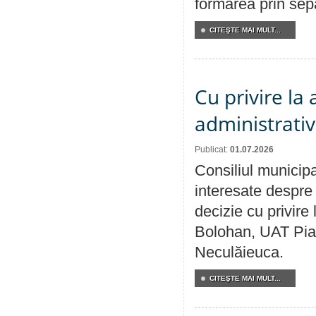
formarea prin sepa
CITEŞTE MAI MULT...
Cu privire la
administrativ
Publicat:
01.07.2026
Consiliul municipa
interesate despre 
decizie cu privir
Bolohan, UAT Pia
Neculăieuca.
CITEŞTE MAI MULT...