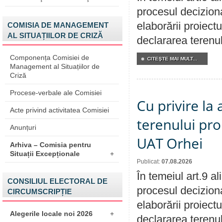
procesul deciziona
elaborării proiect
COMISIA DE MANAGEMENT
AL SITUAȚIILOR DE CRIZĂ
declararea terenul
Componența Comisiei de
CITEŞTE MAI MULT...
Management al Situațiilor de
Criză
Procese-verbale ale Comisiei
Cu privire la
Acte privind activitatea Comisiei
terenului pro
Anunțuri
UAT Orhei
Arhiva – Comisia pentru
Situații Excepționale
+
Publicat:
07.08.2026
În temeiul art.9 a
CONSILIUL ELECTORAL DE
procesul deciziona
CIRCUMSCRIPȚIE
elaborării proiect
Alegerile locale noi 2026
+
declararea terenul