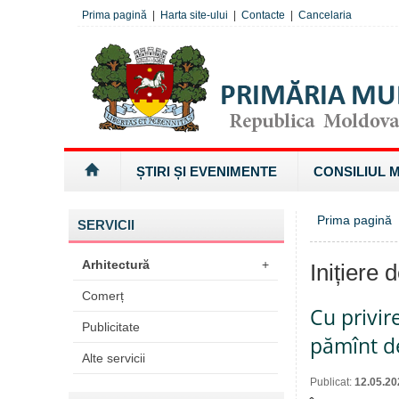
Prima pagină
|
Harta site-ului
|
Contacte
|
Cancelaria
ȘTIRI ȘI EVENIMENTE
CONSILIUL 
Prima pagină
SERVICII
Arhitectură
+
Inițiere 
Comerț
Cu privir
Publicitate
pămînt de
Alte servicii
Publicat:
12.05.20