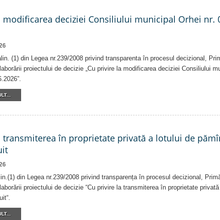
a modificarea deciziei Consiliului municipal Orhei nr. 
26
 alin. (1) din Legea nr.239/2008 privind transparenta în procesul decizional, Pri
laborării proiectului de decizie „Cu privire la modificarea deciziei Consiliului m
6.2026”.
LT...
a transmiterea în proprietate privată a lotului de pămî
it
26
alin.(1) din Legea nr.239/2008 privind transparența în procesul decizional, Prim
laborării proiectului de decizie “Cu privire la transmiterea în proprietate privat
it“.
LT...