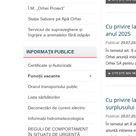
Î.M. „Orhei Proiect”
Stația Salvare pe Apă Orhei
Cu privire l
Serviciul de supraveghere și
anul 2025
îngrijire a animalelor fără stăpân
Publicat:
29.07.20
În temeiul art. 9 
INFORMAȚII PUBLICE
Orhei anunță iniți
Orhei SA pentru 
Certificate și Autorizații
CITEŞTE MAI MU
Funcții vacante
+
Orarul transportului public
Lista sărbătorilor
Cu privire l
surplusului
Deconectări de curent electric
Publicat:
28.07.20
Informații hidrometeorologice
În temeiul art.9 
REGULI DE COMPORTAMENT
anunță inițierea e
ÎN SITUAŢII DE URGENŢĂ