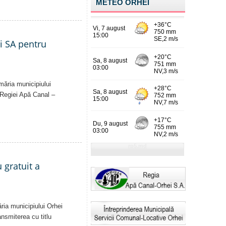
METEO ORHEI
ei SA pentru
imăria municipiului
al Regiei Apă Canal –
 gratuit a
ăria municipiului Orhei
ansmiterea cu titlu