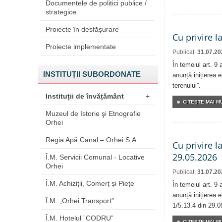
Documentele de politici publice /
strategice
Proiecte în desfășurare
Cu privire l
Proiecte implementate
Publicat:
31.07.20
În temeiul art. 9
INSTITUȚII SUBORDONATE
anunță inițierea e
terenului”.
Instituții de învățământ
+
CITEŞTE MAI MU
Muzeul de Istorie şi Etnografie
Orhei
Regia Apă Canal – Orhei S.A.
Cu privire l
29.05.2026
Î.M. Servicii Comunal - Locative
Orhei
Publicat:
31.07.20
Î.M. Achiziții, Comerț și Piețe
În temeiul art. 9
anunță inițierea e
Î.M. „Orhei Transport”
1/5.13.4 din 29.0
Î.M. Hotelul ”CODRU”
CITEŞTE MAI MU