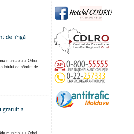
nt de lîngă
ăria municipiului Orhei
ă a lotului de pămînt de
 gratuit a
ăria municipiului Orhei