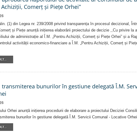
 Achiziții, Comerț și Piețe Orhei”
26
 alin. (1) din Legea nr. 239/2008 privind transparența în procesul decizional, În
Comerț și Piețe anunță inițierea elaborării proiectului de decizie ,,Cu privire la
iliului de administrație al Î.M. „Pentru Achiziții, Comerț și Piețe Orhei” și a R
ntrolul activității economico-financiare a Î.M. „Pentru Achiziții, Comerț și Pieț
LT...
a transmiterea bunurilor în gestiune delegată Î.M. Ser
hei
26
ului Orhei anunță inițierea procedurii de elaborare a proiectului Deciziei Consil
ansmiterea bunurilor în gestiune delegată Î.M. Servicii Comunal - Locative Orhei
LT...