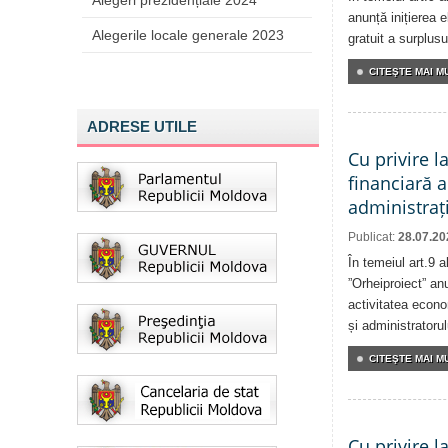
Alegeri prezidențiale 2024
anunță inițierea e
Alegerile locale generale 2023
gratuit a surplusu
CITEŞTE MAI MU
ADRESE UTILE
Cu privire l
financiară a
administrați
Publicat:
28.07.20
În temeiul art.9 
”Orheiproiect” anu
activitatea econom
și administratorul
CITEŞTE MAI MU
Cu privire l