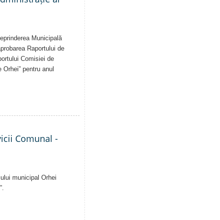
treprinderea Municipală
 aprobarea Raportului de
aportului Comisiei de
e Orhei” pentru anul
vicii Comunal -
iului municipal Orhei
”.