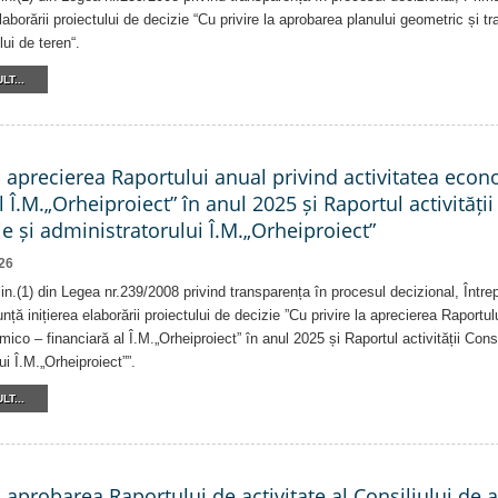
laborării proiectului de decizie “Cu privire la aprobarea planului geometric și tr
lui de teren“.
LT...
a aprecierea Raportului anual privind activitatea eco
l Î.M.„Orheiproiect” în anul 2025 și Raportul activității
e și administratorului Î.M.„Orheiproiect”
26
alin.(1) din Legea nr.239/2008 privind transparența în procesul decizional, Într
nță inițierea elaborării proiectului de decizie ”Cu privire la aprecierea Raportul
ico – financiară al Î.M.„Orheiproiect” în anul 2025 și Raportul activității Consi
ui Î.M.„Orheiproiect””.
LT...
a aprobarea Raportului de activitate al Consiliului de 