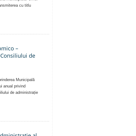
ansmiterea cu titlu
nomico –
 Consiliului de
eprinderea Municipală
ui anual privind
liului de administrație
administrație al