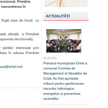
decizional, Primăria
a transmiterea în
ACTUALITĂŢI
e lîngă casa de locuit cu
 web oficială a Primăriei
nsparenta decizională).
r părților interesate prin
diate în adresa Primăriei
06.08.2026
Primarul municipiului Orhei a
duca@orhei.md
.
convocat Comisia de
Management al Situațiilor de
Criză. Au fost aprobate
măsuri pentru gestionarea
riscurilor hidrologice,
energetice și prevenirea
incendiilor