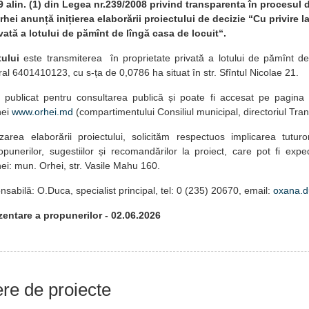
 9 alin. (1) din Legea nr.239/2008 privind transparenta în procesul 
hei anunță inițierea elaborării proiectului de decizie “Cu privire l
vată a lotului de pămînt de lîngă casa de locuit“.
ului
este transmiterea în proprietate privată a lotului de pămînt d
al 6401410123, cu s-ța de 0,0786 ha situat în str. Sfîntul Nicolae 21.
t publicat pentru consultarea publică și poate fi accesat pe pagina
hei
www.orhei.md
(compartimentului Consiliul municipal, directoriul Tra
izarea elaborării proiectului, solicităm respectuos implicarea tuturo
punerilor, sugestiilor și recomandărilor la proiect, care pot fi expe
hei: mun. Orhei, str. Vasile Mahu 160.
sabilă: O.Duca, specialist principal, tel: 0 (235) 20670, email:
oxana.
entare a propunerilor
- 02.06.2026
iere de proiecte