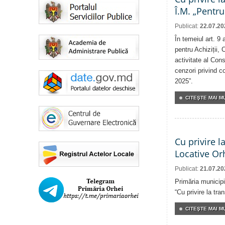
Î.M. „Pentru
Publicat:
22.07.20
În temeiul art. 9
pentru Achiziții, 
activitate al Cons
cenzori privind co
2025”.
CITEŞTE MAI MU
Cu privire l
Locative Or
Publicat:
21.07.20
Primăria municipi
“Cu privire la tr
CITEŞTE MAI MU