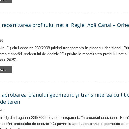
a repartizarea profitului net al Regiei Apă Canal – Orh
26
alin. (1) din Legea nr. 239/2008 privind transparența în procesul decizional, Pr
erea elaborării proiectului de decizie ”Cu privire la repartizarea profitului net 
anul 2025”.
LT...
a aprobarea planului geometric și transmiterea cu titlu
 de teren
26
alin.(1) din Legea nr.239/2008 privind transparența în procesul decizional, Prim
laborării proiectului de decizie “Cu privire la aprobarea planului geometric și tr