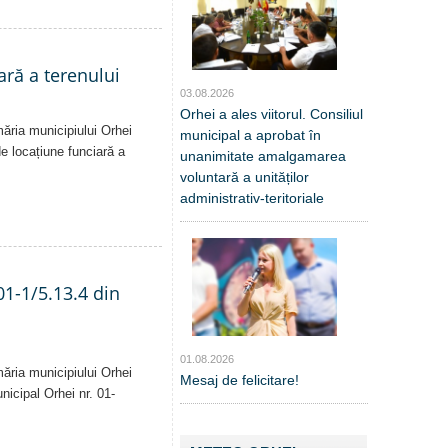
ară a terenului
03.08.2026
Orhei a ales viitorul. Consiliul
măria municipiului Orhei
municipal a aprobat în
 de locațiune funciară a
unanimitate amalgamarea
voluntară a unităților
administrativ-teritoriale
01-1/5.13.4 din
01.08.2026
măria municipiului Orhei
Mesaj de felicitare!
unicipal Orhei nr. 01-