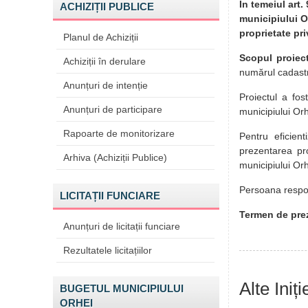
În temeiul art.
ACHIZIȚII PUBLICE
municipiului Or
proprietate pri
Planul de Achiziții
Scopul proiect
Achiziții în derulare
numărul cadastr
Anunțuri de intenție
Proiectul a fos
Anunțuri de participare
municipiului Or
Rapoarte de monitorizare
Pentru eficient
prezentarea pro
Arhiva (Achiziții Publice)
municipiului Or
Persoana respon
LICITAȚII FUNCIARE
Termen de prez
Anunțuri de licitații funciare
Rezultatele licitațiilor
Alte Iniț
BUGETUL MUNICIPIULUI
ORHEI