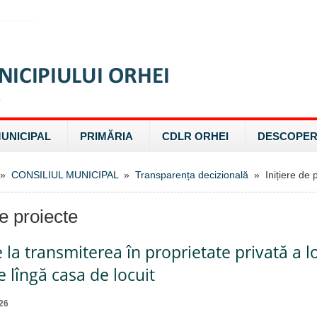
MUNICIPAL
PRIMĂRIA
CDLR ORHEI
DESCOPER
»
CONSILIUL MUNICIPAL
»
Transparența decizională
» Inițiere de p
de proiecte
e la transmiterea în proprietate privată a l
 lîngă casa de locuit
26