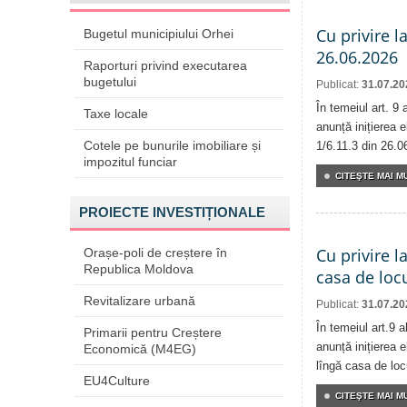
Cu privire l
Bugetul municipiului Orhei
26.06.2026
Raporturi privind executarea
bugetului
Publicat:
31.07.20
În temeiul art. 9
Taxe locale
anunță inițierea e
Cotele pe bunurile imobiliare și
1/6.11.3 din 26.0
impozitul funciar
CITEŞTE MAI MU
PROIECTE INVESTIȚIONALE
Cu privire l
Orașe-poli de creștere în
Republica Moldova
casa de locu
Revitalizare urbană
Publicat:
31.07.20
În temeiul art.9 
Primarii pentru Creștere
anunță inițierea e
Economică (M4EG)
lîngă casa de locu
EU4Culture
CITEŞTE MAI MU