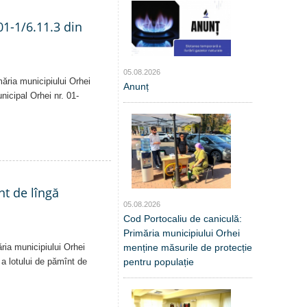
01-1/6.11.3 din
05.08.2026
măria municipiului Orhei
Anunț
unicipal Orhei nr. 01-
nt de lîngă
05.08.2026
Cod Portocaliu de caniculă:
Primăria municipiului Orhei
menține măsurile de protecție
ăria municipiului Orhei
pentru populație
ă a lotului de pămînt de