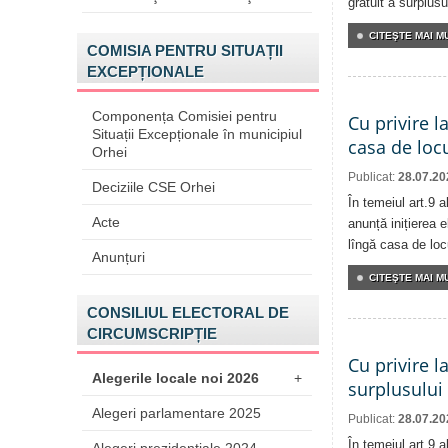
gratuit a surplusu
CITEŞTE MAI MU
COMISIA PENTRU SITUAȚII
EXCEPȚIONALE
Componența Comisiei pentru
Cu privire l
Situații Excepționale în municipiul
casa de locu
Orhei
Publicat:
28.07.20
Deciziile CSE Orhei
În temeiul art.9 
Acte
anunță inițierea e
lîngă casa de locu
Anunțuri
CITEŞTE MAI MU
CONSILIUL ELECTORAL DE
CIRCUMSCRIPȚIE
Cu privire l
Alegerile locale noi 2026
+
surplusului
Alegeri parlamentare 2025
Publicat:
28.07.20
În temeiul art.9 