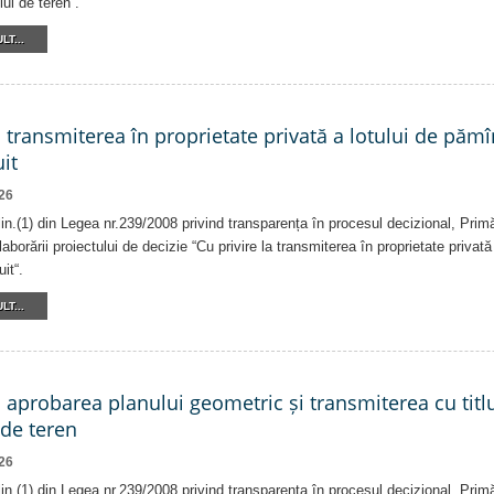
lui de teren“.
LT...
a transmiterea în proprietate privată a lotului de pămî
it
26
alin.(1) din Legea nr.239/2008 privind transparența în procesul decizional, Prim
laborării proiectului de decizie “Cu privire la transmiterea în proprietate privat
it“.
LT...
a aprobarea planului geometric și transmiterea cu titlu
 de teren
26
alin.(1) din Legea nr.239/2008 privind transparența în procesul decizional, Prim