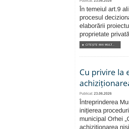
Publicat:
23.06.2026
În temeiul art.9 a
procesul deciziona
elaborării proiectu
proprietate privat
CITEŞTE MAI MULT...
Cu privire la
achiziționare
Publicat:
23.06.2026
Întreprinderea Mu
inițierea procedur
municipal Orhei „C
achiziționarea nisi