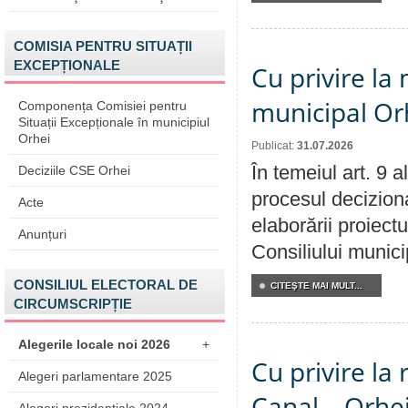
COMISIA PENTRU SITUAȚII
EXCEPȚIONALE
Cu privire la 
municipal Orh
Componența Comisiei pentru
Situații Excepționale în municipiul
Orhei
Publicat:
31.07.2026
În temeiul art. 9 
Deciziile CSE Orhei
procesul deciziona
Acte
elaborării proiectu
Anunțuri
Consiliului munici
CONSILIUL ELECTORAL DE
CITEŞTE MAI MULT...
CIRCUMSCRIPȚIE
Alegerile locale noi 2026
+
Cu privire la 
Alegeri parlamentare 2025
Canal – Orhe