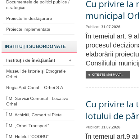
Cu privire la 
Documentele de politici publice /
strategice
municipal Orh
Proiecte în desfășurare
Publicat:
31.07.2026
Proiecte implementate
În temeiul art. 9 
procesul deciziona
INSTITUȚII SUBORDONATE
elaborării proiectu
Instituții de învățământ
+
Consiliului munici
Muzeul de Istorie şi Etnografie
CITEŞTE MAI MULT...
Orhei
Regia Apă Canal – Orhei S.A.
Î.M. Servicii Comunal - Locative
Cu privire la
Orhei
lotului de pă
Î.M. Achiziții, Comerț și Piețe
Î.M. „Orhei Transport”
Publicat:
31.07.2026
În temeiul art.9 a
Î.M. Hotelul ”CODRU”