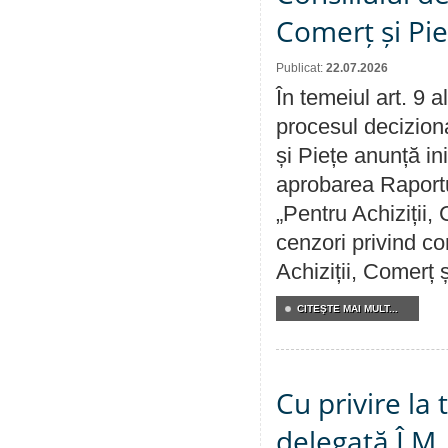
Comerț și Pie
Publicat:
22.07.2026
În temeiul art. 9 
procesul deciziona
și Piețe anunță ini
aprobarea Raportul
„Pentru Achiziții,
cenzori privind co
Achiziții, Comerț 
CITEŞTE MAI MULT...
Cu privire la
delegată Î.M.