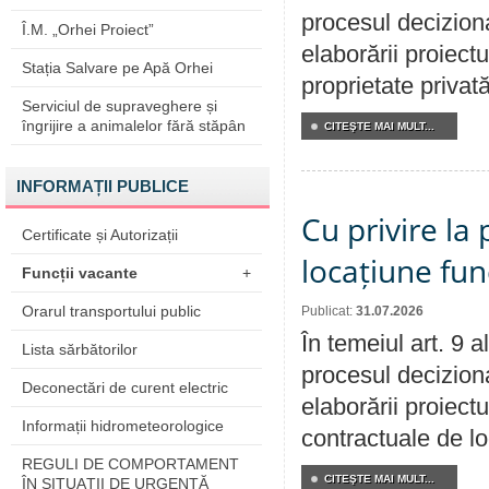
procesul deciziona
Î.M. „Orhei Proiect”
elaborării proiectu
Stația Salvare pe Apă Orhei
proprietate privat
Serviciul de supraveghere și
îngrijire a animalelor fără stăpân
CITEŞTE MAI MULT...
INFORMAȚII PUBLICE
Cu privire la 
Certificate și Autorizații
locațiune fun
Funcții vacante
+
Orarul transportului public
Publicat:
31.07.2026
În temeiul art. 9 
Lista sărbătorilor
procesul deciziona
Deconectări de curent electric
elaborării proiectu
Informații hidrometeorologice
contractuale de lo
REGULI DE COMPORTAMENT
CITEŞTE MAI MULT...
ÎN SITUAŢII DE URGENŢĂ