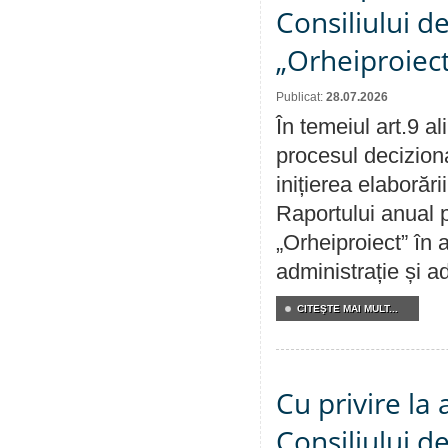
Consiliului d
„Orheiproiect
Publicat:
28.07.2026
În temeiul art.9 a
procesul decizion
inițierea elaborări
Raportului anual p
„Orheiproiect” în a
administrație și ad
CITEŞTE MAI MULT...
Cu privire la
Consiliului de