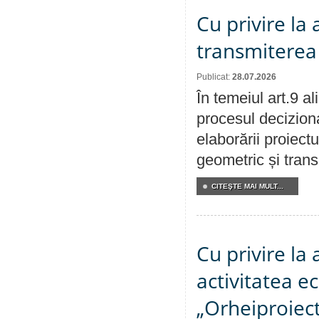
Cu privire la
transmiterea 
Publicat:
28.07.2026
În temeiul art.9 a
procesul deciziona
elaborării proiect
geometric și transm
CITEŞTE MAI MULT...
Cu privire la
activitatea e
„Orheiproiect”