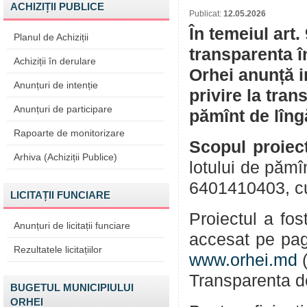
ACHIZIȚII PUBLICE
Publicat:
12.05.2026
În temeiul art.
Planul de Achiziții
transparenta î
Achiziții în derulare
Orhei anunță i
Anunțuri de intenție
privire la tran
Anunțuri de participare
pămînt de lîng
Rapoarte de monitorizare
Scopul proiect
Arhiva (Achiziții Publice)
lotului de pămî
6401410403, cu 
LICITAȚII FUNCIARE
Proiectul a fos
Anunțuri de licitații funciare
accesat pe pag
Rezultatele licitațiilor
www.orhei.md
(
Transparenta de
BUGETUL MUNICIPIULUI
ORHEI