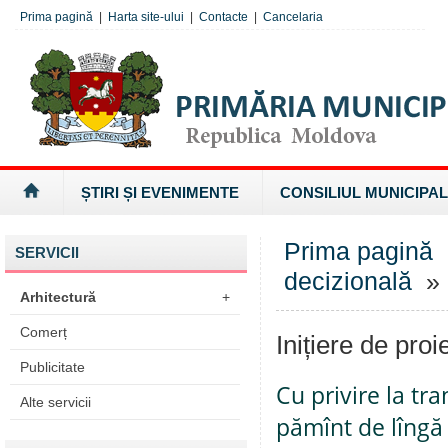
Prima pagină
|
Harta site-ului
|
Contacte
|
Cancelaria
ȘTIRI ȘI EVENIMENTE
CONSILIUL MUNICIPAL
Prima pagină
SERVICII
decizională
» I
Arhitectură
+
Comerț
Inițiere de proi
Publicitate
Cu privire la tr
Alte servicii
pămînt de lîngă 