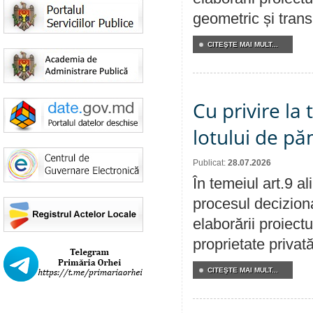
geometric și transm
CITEŞTE MAI MULT...
Cu privire la
lotului de pă
Publicat:
28.07.2026
În temeiul art.9 a
procesul deciziona
elaborării proiectu
proprietate privat
CITEŞTE MAI MULT...