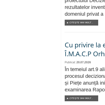
proiectului Decizi
rezultatelor invent
domeniul privat a
CITEŞTE MAI MULT...
Cu privire la
Î.M.A.C.P Or
Publicat:
20.07.2026
În temeiul art.9 a
procesul deciziona
și Piețe anunță ini
examinarea Raportu
CITEŞTE MAI MULT...