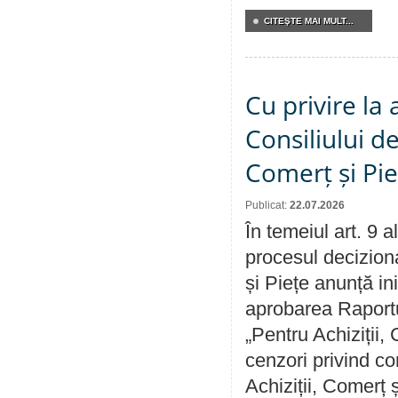
CITEŞTE MAI MULT...
Cu privire la
Consiliului de
Comerț și Pie
Publicat:
22.07.2026
În temeiul art. 9 
procesul deciziona
și Piețe anunță ini
aprobarea Raportul
„Pentru Achiziții,
cenzori privind co
Achiziții, Comerț 