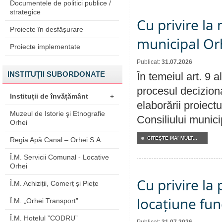
Documentele de politici publice /
strategice
Cu privire la 
Proiecte în desfășurare
municipal Orh
Proiecte implementate
Publicat:
31.07.2026
INSTITUȚII SUBORDONATE
În temeiul art. 9 
procesul deciziona
Instituții de învățământ
+
elaborării proiectu
Muzeul de Istorie şi Etnografie
Consiliului munici
Orhei
CITEŞTE MAI MULT...
Regia Apă Canal – Orhei S.A.
Î.M. Servicii Comunal - Locative
Orhei
Cu privire la 
Î.M. Achiziții, Comerț și Piețe
locațiune fun
Î.M. „Orhei Transport”
Î.M. Hotelul ”CODRU”