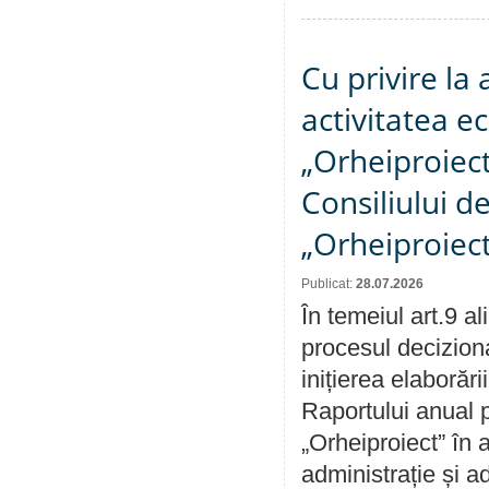
Cu privire la
activitatea e
„Orheiproiect”
Consiliului d
„Orheiproiect
Publicat:
28.07.2026
În temeiul art.9 a
procesul decizion
inițierea elaborări
Raportului anual p
„Orheiproiect” în a
administrație și ad