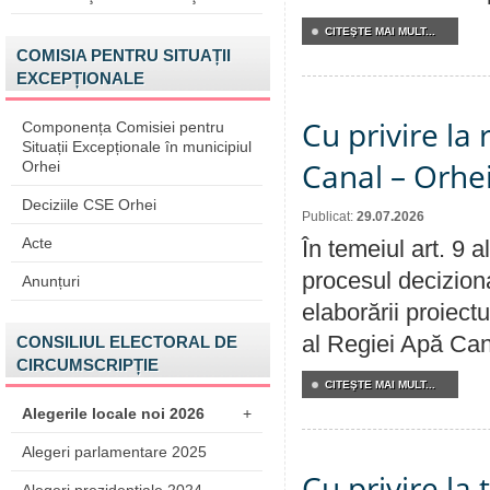
CITEŞTE MAI MULT...
COMISIA PENTRU SITUAȚII
EXCEPȚIONALE
Cu privire la 
Componența Comisiei pentru
Situații Excepționale în municipiul
Canal – Orhe
Orhei
Deciziile CSE Orhei
Publicat:
29.07.2026
Acte
În temeiul art. 9 
procesul deciziona
Anunțuri
elaborării proiectu
al Regiei Apă Can
CONSILIUL ELECTORAL DE
CIRCUMSCRIPȚIE
CITEŞTE MAI MULT...
Alegerile locale noi 2026
+
Alegeri parlamentare 2025
Cu privire la