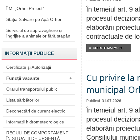
Publicat:
31.07.2026
În temeiul art. 9 
Î.M. „Orhei Proiect”
procesul deciziona
Stația Salvare pe Apă Orhei
elaborării proiectu
Serviciul de supraveghere și
contractuale de lo
îngrijire a animalelor fără stăpân
CITEŞTE MAI MULT...
INFORMAȚII PUBLICE
Certificate și Autorizații
Cu privire la 
Funcții vacante
+
municipal Orh
Orarul transportului public
Lista sărbătorilor
Publicat:
31.07.2026
În temeiul art. 9 
Deconectări de curent electric
procesul deciziona
Informații hidrometeorologice
elaborării proiectu
REGULI DE COMPORTAMENT
Consiliului munici
ÎN SITUAŢII DE URGENŢĂ