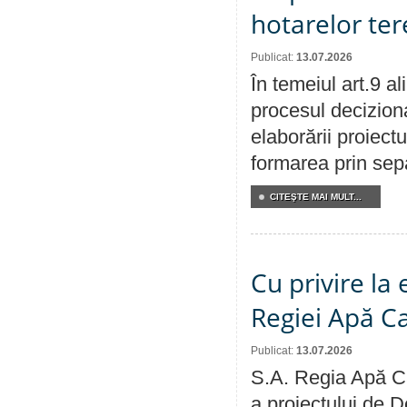
hotarelor te
Publicat:
13.07.2026
În temeiul art.9 a
procesul deciziona
elaborării proiect
formarea prin sepa
CITEŞTE MAI MULT...
Cu privire la
Regiei Apă C
Publicat:
13.07.2026
S.A. Regia Apă Ca
a proiectului de D