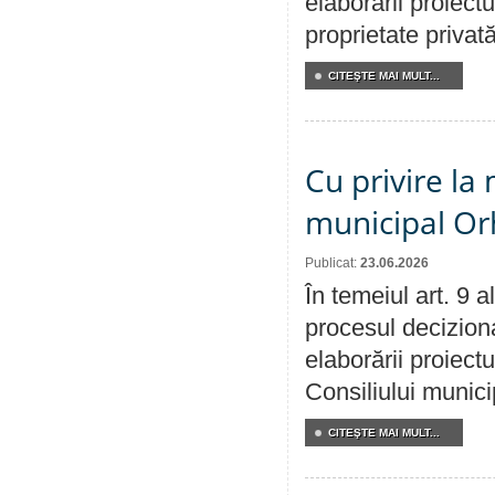
elaborării proiectu
proprietate privat
CITEŞTE MAI MULT...
Cu privire la 
municipal Orh
Publicat:
23.06.2026
În temeiul art. 9 
procesul deciziona
elaborării proiectu
Consiliului munici
CITEŞTE MAI MULT...