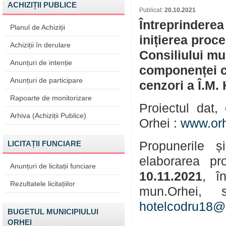
ACHIZIȚII PUBLICE
Publicat:
20.10.2021
Întreprinderea
Planul de Achiziții
inițierea proc
Achiziții în derulare
Consiliului mu
Anunțuri de intenție
componenței co
Anunțuri de participare
cenzori a Î.M.
Rapoarte de monitorizare
Proiectul dat, 
Arhiva (Achiziții Publice)
Orhei :
www.or
LICITAȚII FUNCIARE
Propunerile și 
elaborarea pr
Anunțuri de licitații funciare
10.11.2021
, î
Rezultatele licitațiilor
mun.Orhei,
hotelcodru18@
BUGETUL MUNICIPIULUI
ORHEI