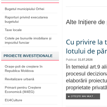
Bugetul municipiului Orhei
Raporturi privind executarea
Alte Inițiere de
bugetului
Taxe locale
Cotele pe bunurile imobiliare și
Cu privire la
impozitul funciar
lotului de pă
PROIECTE INVESTIȚIONALE
Publicat:
31.07.2026
În temeiul art.9 a
Orașe-poli de creștere în
Republica Moldova
procesul deciziona
Revitalizare urbană
elaborării proiectu
proprietate privat
Primarii pentru Creștere
Economică (M4EG)
CITEŞTE MAI MULT...
EU4Culture