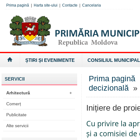
Prima pagină
|
Harta site-ului
|
Contacte
|
Cancelaria
ȘTIRI ȘI EVENIMENTE
CONSILIUL MUNICIPAL
Prima pagină
SERVICII
decizională
» I
Arhitectură
+
Comerț
Inițiere de proi
Publicitate
Cu privire la a
Alte servicii
și a comisiei de