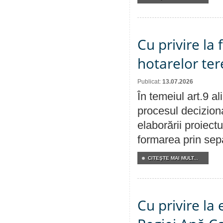
Cu privire la
hotarelor te
Publicat:
13.07.2026
În temeiul art.9 a
procesul deciziona
elaborării proiect
formarea prin sepa
CITEŞTE MAI MULT...
Cu privire la