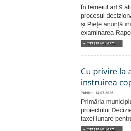
În temeiul art.9 a
procesul deciziona
și Piețe anunță ini
examinarea Raportu
CITEŞTE MAI MULT...
Cu privire la
instruirea cop
Publicat:
14.07.2026
Primăria municipiu
proiectului Decizi
taxei lunare pentru
CITEŞTE MAI MULT...