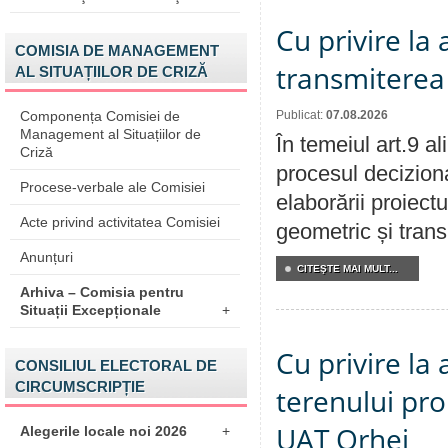
Cu privire la
COMISIA DE MANAGEMENT
transmiterea 
AL SITUAȚIILOR DE CRIZĂ
Componența Comisiei de
Publicat:
07.08.2026
Management al Situațiilor de
În temeiul art.9 a
Criză
procesul deciziona
Procese-verbale ale Comisiei
elaborării proiect
Acte privind activitatea Comisiei
geometric și transm
Anunțuri
CITEŞTE MAI MULT...
Arhiva – Comisia pentru
Situații Excepționale
+
Cu privire la
CONSILIUL ELECTORAL DE
CIRCUMSCRIPȚIE
terenului pro
UAT Orhei
Alegerile locale noi 2026
+