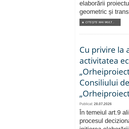
elaborării proiect
geometric și transm
CITEŞTE MAI MULT...
Cu privire la
activitatea e
„Orheiproiect”
Consiliului d
„Orheiproiect
Publicat:
28.07.2026
În temeiul art.9 a
procesul decizion