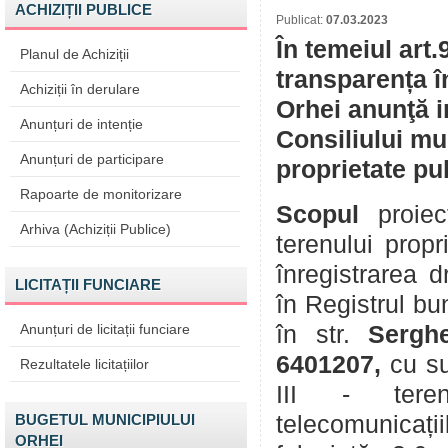
ACHIZIȚII PUBLICE
Publicat:
07.03.2023
În temeiul art.
Planul de Achiziții
transparența î
Achiziții în derulare
Orhei anunţă in
Anunțuri de intenție
Consiliului mu
Anunțuri de participare
proprietate pu
Rapoarte de monitorizare
Scopul
proiec
Arhiva (Achiziții Publice)
terenului prop
înregistrarea d
LICITAȚII FUNCIARE
în Registrul bu
Anunțuri de licitații funciare
în str.
Serghe
6401207,
cu su
Rezultatele licitațiilor
III - terenu
BUGETUL MUNICIPIULUI
telecomunicații
ORHEI