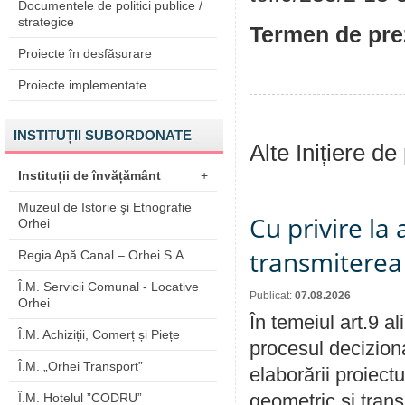
Documentele de politici publice /
strategice
Termen de prez
Proiecte în desfășurare
Proiecte implementate
INSTITUȚII SUBORDONATE
Alte Inițiere de
Instituții de învățământ
+
Muzeul de Istorie şi Etnografie
Cu privire la
Orhei
transmiterea 
Regia Apă Canal – Orhei S.A.
Î.M. Servicii Comunal - Locative
Publicat:
07.08.2026
Orhei
În temeiul art.9 a
Î.M. Achiziții, Comerț și Piețe
procesul deciziona
Î.M. „Orhei Transport”
elaborării proiect
geometric și transm
Î.M. Hotelul ”CODRU”