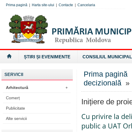
Prima pagină
|
Harta site-ului
|
Contacte
|
Cancelaria
ȘTIRI ȘI EVENIMENTE
CONSILIUL MUNICIPAL
Prima pagină
SERVICII
decizională
» I
Arhitectură
+
Comerț
Inițiere de proi
Publicitate
Cu privire la de
Alte servicii
public a UAT Or