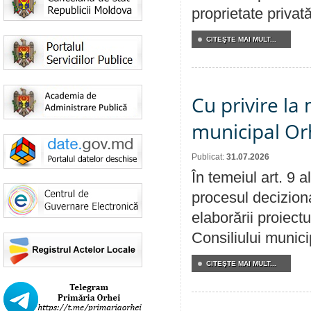
proprietate privat
CITEŞTE MAI MULT...
Cu privire la 
municipal Orh
Publicat:
31.07.2026
În temeiul art. 9 
procesul deciziona
elaborării proiectu
Consiliului munici
CITEŞTE MAI MULT...