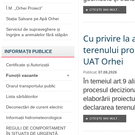
Î.M. „Orhei Proiect”
CITEŞTE MAI MULT...
Stația Salvare pe Apă Orhei
Serviciul de supraveghere și
îngrijire a animalelor fără stăpân
Cu privire la
terenului pro
INFORMAȚII PUBLICE
UAT Orhei
Certificate și Autorizații
Publicat:
07.08.2026
Funcții vacante
+
În temeiul art.9 a
Orarul transportului public
procesul deciziona
Lista sărbătorilor
elaborării proiect
declararea terenul
Deconectări de curent electric
Informații hidrometeorologice
CITEŞTE MAI MULT...
REGULI DE COMPORTAMENT
ÎN SITUAŢII DE URGENŢĂ