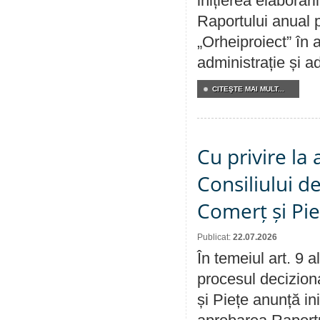
inițierea elaborări
Raportului anual p
„Orheiproiect” în a
administrație și ad
CITEŞTE MAI MULT...
Cu privire la
Consiliului de
Comerț și Pie
Publicat:
22.07.2026
În temeiul art. 9 
procesul deciziona
și Piețe anunță ini