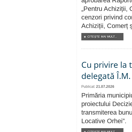
aprobarea Raportul
„Pentru Achiziții,
cenzori privind co
Achiziții, Comerț 
CITEŞTE MAI MULT...
Cu privire la
delegată Î.M.
Publicat:
21.07.2026
Primăria municipiu
proiectului Decizi
transmiterea bunur
Locative Orhei”.
CITEŞTE MAI MULT...