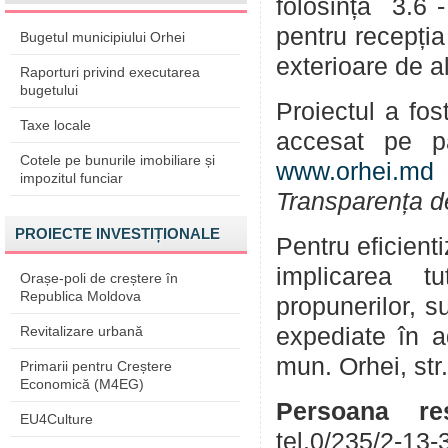
folosință 3.6 -
pentru recepția
Bugetul municipiului Orhei
exterioare de a
Raporturi privind executarea
bugetului
Proiectul a fos
Taxe locale
accesat pe p
Cotele pe bunurile imobiliare și
www.orhei.md
(
impozitul funciar
Transparența d
PROIECTE INVESTIȚIONALE
Pentru eficient
implicarea tu
Orașe-poli de creștere în
Republica Moldova
propunerilor, su
Revitalizare urbană
expediate în a
mun. Orhei, str
Primarii pentru Creștere
Economică (M4EG)
Persoana res
EU4Culture
tel.0/235/2-13-