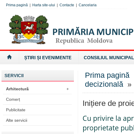
Prima pagină
|
Harta site-ului
|
Contacte
|
Cancelaria
ȘTIRI ȘI EVENIMENTE
CONSILIUL MUNICIPAL
Prima pagină
SERVICII
decizională
» I
Arhitectură
+
Comerț
Inițiere de proi
Publicitate
Cu privire la ap
Alte servicii
proprietate pub