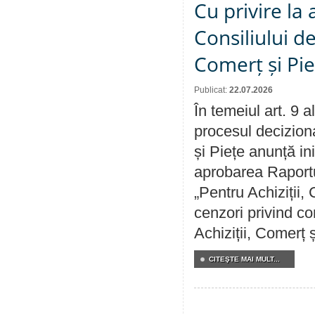
Cu privire la
Consiliului de
Comerț și Pie
Publicat:
22.07.2026
În temeiul art. 9 
procesul deciziona
și Piețe anunță ini
aprobarea Raportul
„Pentru Achiziții,
cenzori privind co
Achiziții, Comerț 
CITEŞTE MAI MULT...