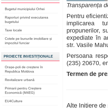
Transparența d
Bugetul municipiului Orhei
Pentru eficient
Raporturi privind executarea
bugetului
implicarea tu
propunerilor, su
Taxe locale
expediate în a
Cotele pe bunurile imobiliare și
impozitul funciar
str. Vasile Mah
Persoana respon
PROIECTE INVESTIȚIONALE
(235) 20670, e
Orașe-poli de creștere în
Republica Moldova
Termen de prez
Revitalizare urbană
Primarii pentru Creștere
Economică (M4EG)
EU4Culture
Alte Inițiere de