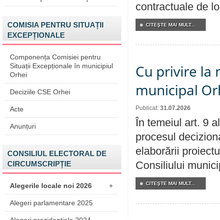
contractuale de lo
COMISIA PENTRU SITUAȚII
CITEŞTE MAI MULT...
EXCEPȚIONALE
Componența Comisiei pentru
Situații Excepționale în municipiul
Cu privire la 
Orhei
municipal Orh
Deciziile CSE Orhei
Publicat:
31.07.2026
Acte
În temeiul art. 9 
Anunțuri
procesul deciziona
elaborării proiectu
CONSILIUL ELECTORAL DE
Consiliului munici
CIRCUMSCRIPȚIE
CITEŞTE MAI MULT...
Alegerile locale noi 2026
+
Alegeri parlamentare 2025