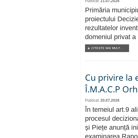
Publicat:
21.07.2026
Primăria municipiu
proiectului Decizi
rezultatelor invent
domeniul privat a
CITEŞTE MAI MULT...
Cu privire la
Î.M.A.C.P Or
Publicat:
20.07.2026
În temeiul art.9 a
procesul deciziona
și Piețe anunță ini
examinarea Raportu