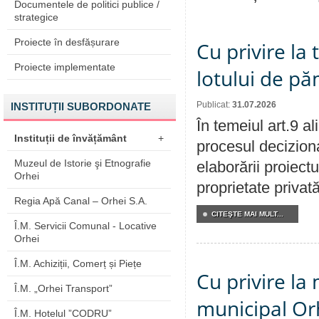
Documentele de politici publice /
strategice
Proiecte în desfășurare
Cu privire la
Proiecte implementate
lotului de pă
Publicat:
31.07.2026
INSTITUȚII SUBORDONATE
În temeiul art.9 a
Instituții de învățământ
+
procesul deciziona
Muzeul de Istorie şi Etnografie
elaborării proiectu
Orhei
proprietate privat
Regia Apă Canal – Orhei S.A.
CITEŞTE MAI MULT...
Î.M. Servicii Comunal - Locative
Orhei
Î.M. Achiziții, Comerț și Piețe
Cu privire la 
Î.M. „Orhei Transport”
municipal Orh
Î.M. Hotelul ”CODRU”