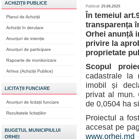
ACHIZIȚII PUBLICE
Publicat:
25.06.2025
În temeiul art.
Planul de Achiziții
transparența î
Achiziții în derulare
Orhei anunță i
Anunțuri de intenție
privire la apr
Anunțuri de participare
proprietate pu
Rapoarte de monitorizare
Scopul proiec
Arhiva (Achiziții Publice)
cadastrale la 
imobil și decl
LICITAȚII FUNCIARE
privat al mun.
Anunțuri de licitații funciare
de 0,0504 ha si
Rezultatele licitațiilor
Proiectul a fos
accesat pe pag
BUGETUL MUNICIPIULUI
www.orhei.md
ORHEI