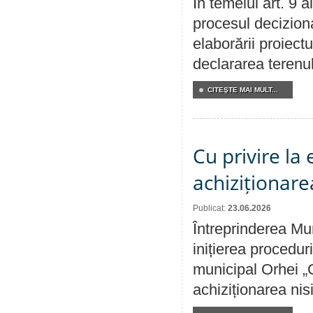
În temeiul art. 9 
procesul deciziona
elaborării proiect
declararea terenul
CITEŞTE MAI MULT...
Cu privire la
achiziționare
Publicat:
23.06.2026
Întreprinderea Mu
inițierea procedur
municipal Orhei „C
achiziționarea nisi