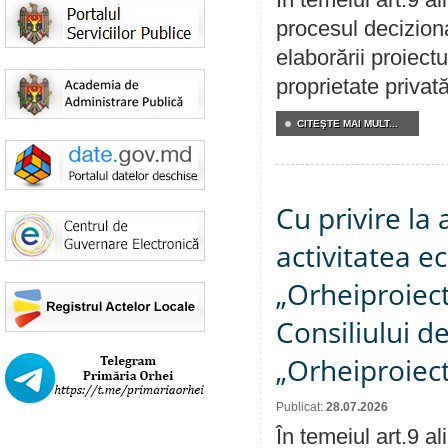
procesul deciziona
elaborării proiectu
proprietate privat
CITEŞTE MAI MULT...
Cu privire la
activitatea e
„Orheiproiect”
Consiliului d
„Orheiproiect
Publicat:
28.07.2026
În temeiul art.9 a