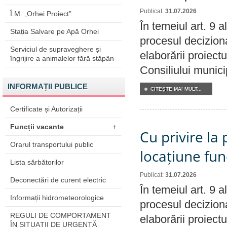
Publicat:
31.07.2026
Î.M. „Orhei Proiect”
În temeiul art. 9 
Stația Salvare pe Apă Orhei
procesul deciziona
Serviciul de supraveghere și
elaborării proiectu
îngrijire a animalelor fără stăpân
Consiliului munici
INFORMAȚII PUBLICE
CITEŞTE MAI MULT...
Certificate și Autorizații
Funcții vacante
+
Cu privire la 
Orarul transportului public
locațiune fun
Lista sărbătorilor
Publicat:
31.07.2026
Deconectări de curent electric
În temeiul art. 9 
Informații hidrometeorologice
procesul deciziona
REGULI DE COMPORTAMENT
elaborării proiectu
ÎN SITUAŢII DE URGENŢĂ