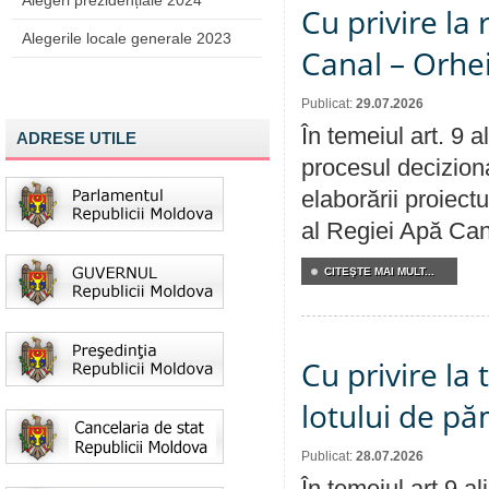
Alegeri prezidențiale 2024
Cu privire la 
Alegerile locale generale 2023
Canal – Orhe
Publicat:
29.07.2026
În temeiul art. 9 
ADRESE UTILE
procesul deciziona
elaborării proiectu
al Regiei Apă Can
CITEŞTE MAI MULT...
Cu privire la
lotului de pă
Publicat:
28.07.2026
În temeiul art.9 a