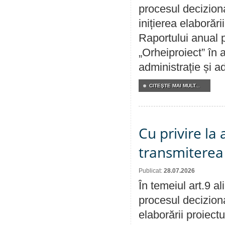
procesul decizion
inițierea elaborări
Raportului anual p
„Orheiproiect” în a
administrație și ad
CITEŞTE MAI MULT...
Cu privire la
transmiterea 
Publicat:
28.07.2026
În temeiul art.9 a
procesul deciziona
elaborării proiect