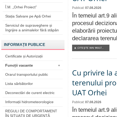
Î.M. „Orhei Proiect”
Publicat:
07.08.2026
În temeiul art.9 a
Stația Salvare pe Apă Orhei
procesul deciziona
Serviciul de supraveghere și
elaborării proiect
îngrijire a animalelor fără stăpân
declararea terenul
INFORMAȚII PUBLICE
CITEŞTE MAI MULT...
Certificate și Autorizații
Funcții vacante
+
Cu privire la
Orarul transportului public
terenului pro
Lista sărbătorilor
UAT Orhei
Deconectări de curent electric
Informații hidrometeorologice
Publicat:
07.08.2026
În temeiul art.9 a
REGULI DE COMPORTAMENT
ÎN SITUAŢII DE URGENŢĂ