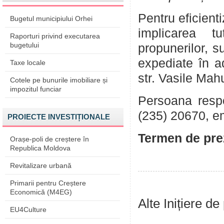
Pentru eficient
Bugetul municipiului Orhei
implicarea tu
Raporturi privind executarea
bugetului
propunerilor, su
expediate în a
Taxe locale
str. Vasile Mah
Cotele pe bunurile imobiliare și
impozitul funciar
Persoana respon
(235) 20670, e
PROIECTE INVESTIȚIONALE
Termen de prez
Orașe-poli de creștere în
Republica Moldova
Revitalizare urbană
Primarii pentru Creștere
Economică (M4EG)
Alte Inițiere de
EU4Culture