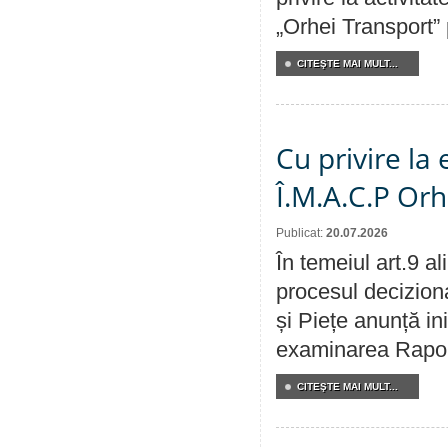
„Orhei Transport”
CITEŞTE MAI MULT...
Cu privire la
Î.M.A.C.P Or
Publicat:
20.07.2026
În temeiul art.9 a
procesul deciziona
și Piețe anunță ini
examinarea Raportu
CITEŞTE MAI MULT...