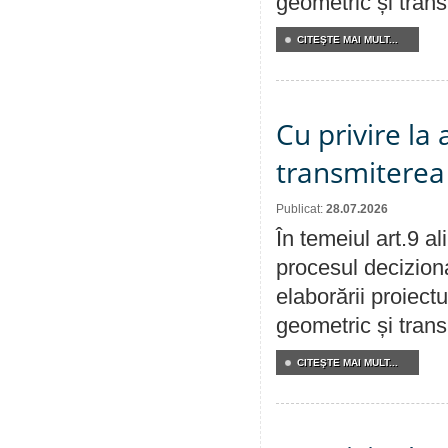
geometric și transm
CITEŞTE MAI MULT...
Cu privire la
transmiterea 
Publicat:
28.07.2026
În temeiul art.9 a
procesul deciziona
elaborării proiect
geometric și transm
CITEŞTE MAI MULT...