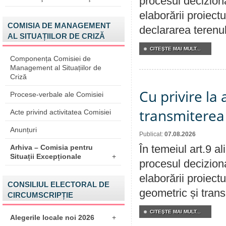
procesul deciziona
elaborării proiect
COMISIA DE MANAGEMENT
declararea terenul
AL SITUAȚIILOR DE CRIZĂ
CITEŞTE MAI MULT...
Componența Comisiei de
Management al Situațiilor de
Criză
Cu privire la
Procese-verbale ale Comisiei
transmiterea 
Acte privind activitatea Comisiei
Anunțuri
Publicat:
07.08.2026
În temeiul art.9 a
Arhiva – Comisia pentru
Situații Excepționale
+
procesul deciziona
elaborării proiect
CONSILIUL ELECTORAL DE
geometric și transm
CIRCUMSCRIPȚIE
CITEŞTE MAI MULT...
Alegerile locale noi 2026
+