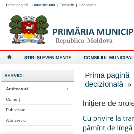
Prima pagină
|
Harta site-ului
|
Contacte
|
Cancelaria
ȘTIRI ȘI EVENIMENTE
CONSILIUL MUNICIPAL
Prima pagină
SERVICII
decizională
» I
Arhitectură
+
Comerț
Inițiere de proi
Publicitate
Cu privire la tr
Alte servicii
pămînt de lîngă 