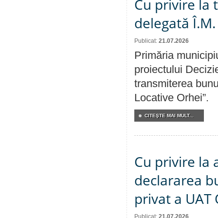
Cu privire la
delegată Î.M.
Publicat:
21.07.2026
Primăria municipiu
proiectului Decizi
transmiterea bunur
Locative Orhei”.
CITEŞTE MAI MULT...
Cu privire la 
declararea b
privat a UAT 
Publicat:
21.07.2026