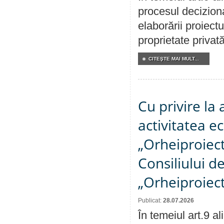
procesul deciziona
elaborării proiectu
proprietate privat
CITEŞTE MAI MULT...
Cu privire la
activitatea e
„Orheiproiect”
Consiliului d
„Orheiproiect
Publicat:
28.07.2026
În temeiul art.9 a