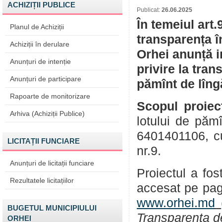
ACHIZIȚII PUBLICE
Publicat:
26.06.2025
În temeiul art.
Planul de Achiziții
transparența î
Achiziții în derulare
Orhei anunță i
Anunțuri de intenție
privire la tran
Anunțuri de participare
pămînt de lîng
Rapoarte de monitorizare
Scopul proiec
Arhiva (Achiziții Publice)
lotului de păm
6401401106, cu 
LICITAȚII FUNCIARE
nr.9.
Anunțuri de licitații funciare
Proiectul a fos
Rezultatele licitațiilor
accesat pe pag
www.orhei.md
BUGETUL MUNICIPIULUI
Transparența d
ORHEI