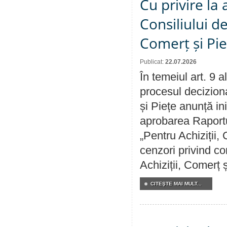
Cu privire la
Consiliului de
Comerț și Pie
Publicat:
22.07.2026
În temeiul art. 9 
procesul deciziona
și Piețe anunță ini
aprobarea Raportul
„Pentru Achiziții,
cenzori privind co
Achiziții, Comerț 
CITEŞTE MAI MULT...