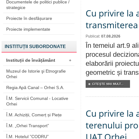
Documentele de politici publice /
strategice
Cu privire la
Proiecte în desfășurare
transmiterea 
Proiecte implementate
Publicat:
07.08.2026
În temeiul art.9 a
INSTITUȚII SUBORDONATE
procesul deciziona
Instituții de învățământ
+
elaborării proiect
Muzeul de Istorie şi Etnografie
geometric și transm
Orhei
CITEŞTE MAI MULT...
Regia Apă Canal – Orhei S.A.
Î.M. Servicii Comunal - Locative
Orhei
Cu privire la
Î.M. Achiziții, Comerț și Piețe
terenului pro
Î.M. „Orhei Transport”
UAT Orhei
Î.M. Hotelul ”CODRU”