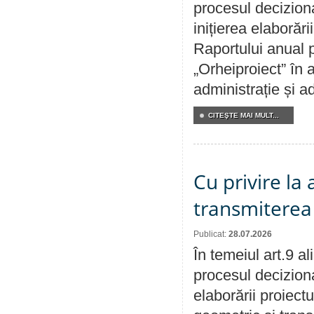
procesul decizion
inițierea elaborări
Raportului anual p
„Orheiproiect” în a
administrație și ad
CITEŞTE MAI MULT...
Cu privire la
transmiterea 
Publicat:
28.07.2026
În temeiul art.9 a
procesul deciziona
elaborării proiect