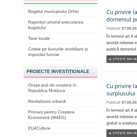
Cu privire l
Bugetul municipiului Orhei
domeniul pr
Raporturi privind executarea
bugetului
Publicat:
07.08.20
În temeiul art.9 
Taxe locale
anunță inițierea e
Cotele pe bunurile imobiliare și
publică domeniul 
impozitul funciar
CITEŞTE MAI MU
PROIECTE INVESTIȚIONALE
Cu privire l
Orașe-poli de creștere în
Republica Moldova
surplusului
Revitalizare urbană
Publicat:
07.08.20
În temeiul art.9 
Primarii pentru Creștere
anunță inițierea e
Economică (M4EG)
gratuit a surplusu
EU4Culture
CITEŞTE MAI MU