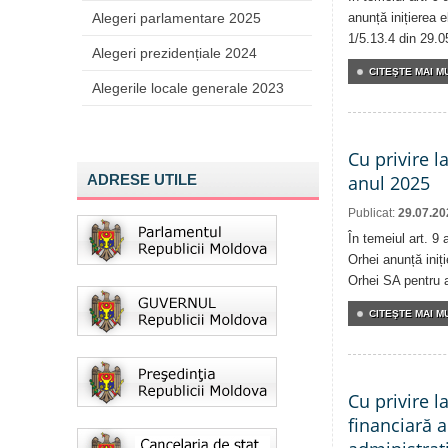
Alegeri parlamentare 2025
anunță inițierea e
1/5.13.4 din 29.0
Alegeri prezidențiale 2024
CITEŞTE MAI MU
Alegerile locale generale 2023
Cu privire l
ADRESE UTILE
anul 2025
Publicat:
29.07.20
În temeiul art. 9 
Orhei anunță iniți
Orhei SA pentru 
CITEŞTE MAI MU
Cu privire l
financiară a