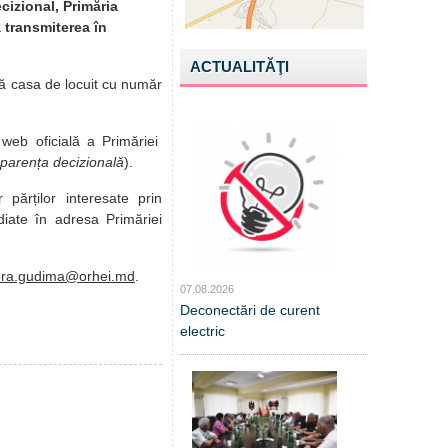
cizional, Primăria
a transmiterea în
ACTUALITĂŢI
gă casa de locuit cu număr
 web oficială a Primăriei
parența decizională
).
r părților interesate prin
diate în adresa Primăriei
ora.gudima@orhei.md
.
07.08.2026
Deconectări de curent
electric