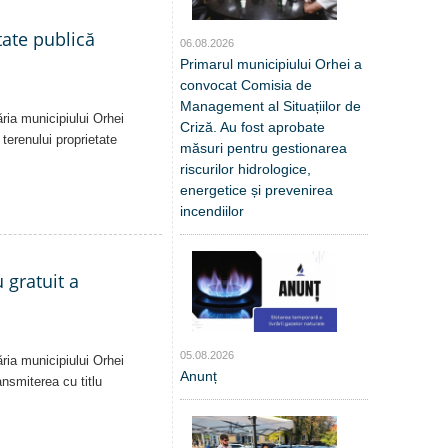
tate publică
06.08.2026
Primarul municipiului Orhei a
convocat Comisia de
Management al Situațiilor de
ăria municipiului Orhei
Criză. Au fost aprobate
 terenului proprietate
măsuri pentru gestionarea
riscurilor hidrologice,
energetice și prevenirea
incendiilor
 gratuit a
05.08.2026
ăria municipiului Orhei
Anunț
ansmiterea cu titlu