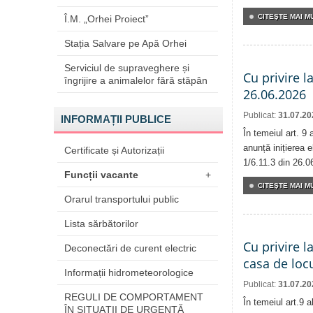
CITEŞTE MAI MU
Î.M. „Orhei Proiect”
Stația Salvare pe Apă Orhei
Serviciul de supraveghere și
Cu privire l
îngrijire a animalelor fără stăpân
26.06.2026
Publicat:
31.07.20
INFORMAȚII PUBLICE
În temeiul art. 9
anunță inițierea e
Certificate și Autorizații
1/6.11.3 din 26.0
Funcții vacante
+
CITEŞTE MAI MU
Orarul transportului public
Lista sărbătorilor
Cu privire l
Deconectări de curent electric
casa de locu
Informații hidrometeorologice
Publicat:
31.07.20
REGULI DE COMPORTAMENT
În temeiul art.9 
ÎN SITUAŢII DE URGENŢĂ