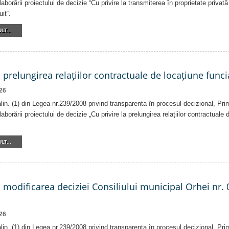
laborării proiectului de decizie “Cu privire la transmiterea în proprietate privat
it“.
LT...
a prelungirea relațiilor contractuale de locațiune funci
26
 alin. (1) din Legea nr.239/2008 privind transparenta în procesul decizional, Pri
laborării proiectului de decizie „Cu privire la prelungirea relațiilor contractuale
LT...
a modificarea deciziei Consiliului municipal Orhei nr. 
26
 alin. (1) din Legea nr.239/2008 privind transparenta în procesul decizional, Pri