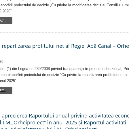
laborării proiectului de decizie „Cu privire la modificarea deciziei Consiliului m
5.2026”.
LT...
a repartizarea profitului net al Regiei Apă Canal – Orh
26
alin. (1) din Legea nr. 239/2008 privind transparența în procesul decizional, Pr
erea elaborării proiectului de decizie ”Cu privire la repartizarea profitului net 
anul 2025”.
LT...
a aprecierea Raportului anual privind activitatea eco
l Î.M.„Orheiproiect” în anul 2025 și Raportul activității