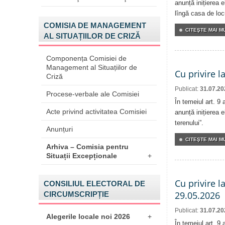
anunță inițierea e
lîngă casa de locu
COMISIA DE MANAGEMENT
CITEŞTE MAI MU
AL SITUAȚIILOR DE CRIZĂ
Componența Comisiei de
Management al Situațiilor de
Cu privire l
Criză
Publicat:
31.07.20
Procese-verbale ale Comisiei
În temeiul art. 9
Acte privind activitatea Comisiei
anunță inițierea e
terenului”.
Anunțuri
CITEŞTE MAI MU
Arhiva – Comisia pentru
Situații Excepționale
+
Cu privire l
CONSILIUL ELECTORAL DE
29.05.2026
CIRCUMSCRIPȚIE
Publicat:
31.07.20
Alegerile locale noi 2026
+
În temeiul art. 9