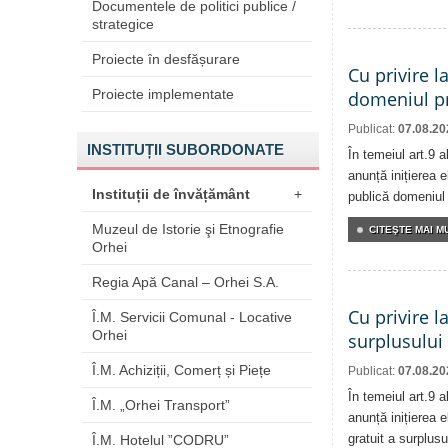
Documentele de politici publice /
strategice
Proiecte în desfășurare
Cu privire l
Proiecte implementate
domeniul pr
Publicat:
07.08.20
INSTITUȚII SUBORDONATE
În temeiul art.9 
anunță inițierea e
Instituții de învățământ
+
publică domeniul 
Muzeul de Istorie şi Etnografie
CITEŞTE MAI MU
Orhei
Regia Apă Canal – Orhei S.A.
Cu privire l
Î.M. Servicii Comunal - Locative
Orhei
surplusului
Î.M. Achiziții, Comerț și Piețe
Publicat:
07.08.20
În temeiul art.9 
Î.M. „Orhei Transport”
anunță inițierea e
gratuit a surplusu
Î.M. Hotelul ”CODRU”