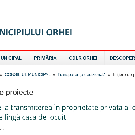
MUNICIPAL
PRIMĂRIA
CDLR ORHEI
DESCOPER
»
CONSILIUL MUNICIPAL
»
Transparența decizională
» Inițiere de p
de proiecte
e la transmiterea în proprietate privată a l
 lîngă casa de locuit
25