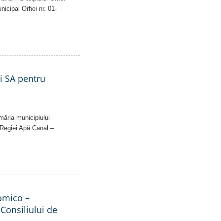
unicipal Orhei nr. 01-
ei SA pentru
imăria municipiului
al Regiei Apă Canal –
nomico –
 Consiliului de