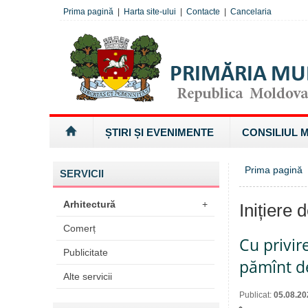
Prima pagină
|
Harta site-ului
|
Contacte
|
Cancelaria
ȘTIRI ȘI EVENIMENTE
CONSILIUL 
Prima pagină
SERVICII
Arhitectură
+
Inițiere 
Comerț
Cu privir
Publicitate
pămînt de
Alte servicii
Publicat:
05.08.20