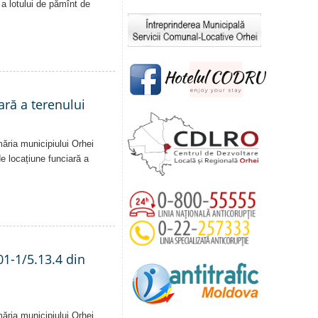
ă a lotului de pămînt de
ară a terenului
măria municipiului Orhei
 de locațiune funciară a
01-1/5.13.4 din
măria municipiului Orhei