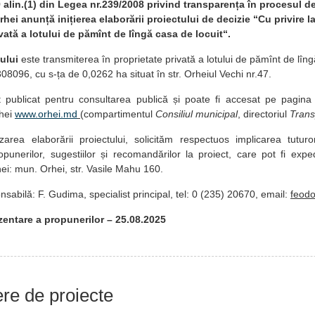
9 alin.(1) din Legea nr.239/2008 privind transparența în procesul de
hei anunță inițierea elaborării proiectului de decizie “Cu privire l
vată a lotului de pămînt de lîngă casa de locuit“.
ului
este transmiterea în proprietate privată a lotului de pămînt de lîn
8096, cu s-ța de 0,0262 ha situat în str. Orheiul Vechi nr.47.
t publicat pentru consultarea publică și poate fi accesat pe pagina
rhei
www.orhei.md
(compartimentul
Consiliul municipal
, directoriul
Trans
izarea elaborării proiectului, solicităm respectuos implicarea tuturo
punerilor, sugestiilor și recomandărilor la proiect, care pot fi expe
hei: mun. Orhei, str. Vasile Mahu 160.
sabilă: F. Gudima, specialist principal, tel: 0 (235) 20670, email:
feod
entare a propunerilor – 25.08.2025
iere de proiecte