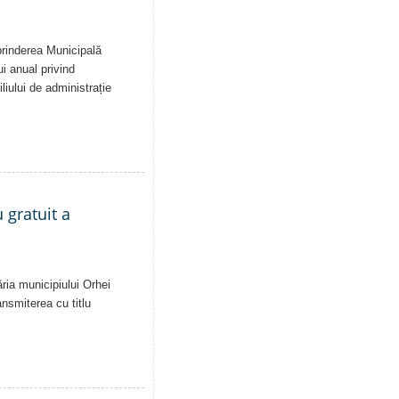
eprinderea Municipală
ui anual privind
liului de administrație
 gratuit a
ăria municipiului Orhei
ansmiterea cu titlu