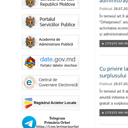
administrați
Publicat:
28.07.20
În temeiul art.9 
”Orheiproiect” anu
activitatea econom
și administratorul
CITEŞTE MAI MU
Cu privire l
surplusului
Publicat:
28.07.20
În temeiul art.9 
anunță inițierea e
gratuit a surplusu
CITEŞTE MAI MU