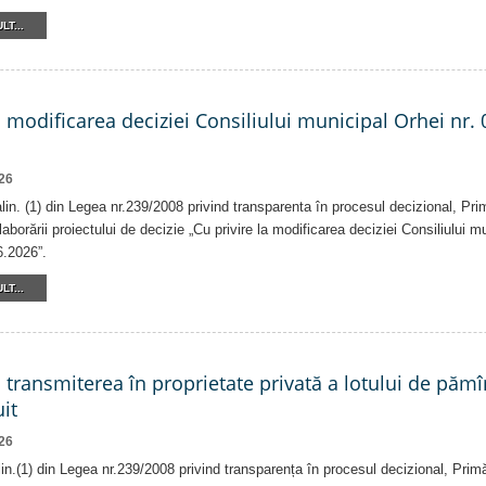
LT...
a modificarea deciziei Consiliului municipal Orhei nr. 
26
 alin. (1) din Legea nr.239/2008 privind transparenta în procesul decizional, Pri
laborării proiectului de decizie „Cu privire la modificarea deciziei Consiliului m
6.2026”.
LT...
a transmiterea în proprietate privată a lotului de pămî
it
26
alin.(1) din Legea nr.239/2008 privind transparența în procesul decizional, Prim