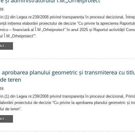
e și administratorului Î.M.„Orheiproiect”
26
alin.(1) din Legea nr.239/2008 privind transparența în procesul decizional, Într
nță inițierea elaborării proiectului de decizie ”Cu privire la aprecierea Raportul
ico – financiară al Î.M.„Orheiproiect” în anul 2025 și Raportul activității Consi
ui Î.M.„Orheiproiect””.
LT...
a aprobarea planului geometric și transmiterea cu titlu
 de teren
26
alin.(1) din Legea nr.239/2008 privind transparența în procesul decizional, Prim
laborării proiectului de decizie “Cu privire la aprobarea planului geometric și tr
lui de teren“.
LT...