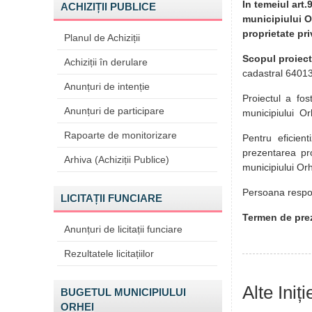
În temeiul art.
ACHIZIȚII PUBLICE
municipiului Or
proprietate pri
Planul de Achiziții
Scopul proiect
Achiziții în derulare
cadastral 640130
Anunțuri de intenție
Proiectul a fos
Anunțuri de participare
municipiului O
Rapoarte de monitorizare
Pentru eficient
prezentarea pro
Arhiva (Achiziții Publice)
municipiului Or
Persoana respon
LICITAȚII FUNCIARE
Termen de prez
Anunțuri de licitații funciare
Rezultatele licitațiilor
Alte Iniț
BUGETUL MUNICIPIULUI
ORHEI