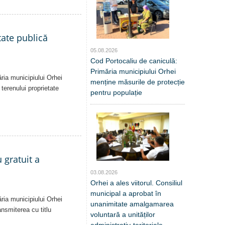
tate publică
05.08.2026
Cod Portocaliu de caniculă:
Primăria municipiului Orhei
ăria municipiului Orhei
menține măsurile de protecție
 terenului proprietate
pentru populație
 gratuit a
03.08.2026
Orhei a ales viitorul. Consiliul
municipal a aprobat în
ăria municipiului Orhei
unanimitate amalgamarea
ansmiterea cu titlu
voluntară a unităților