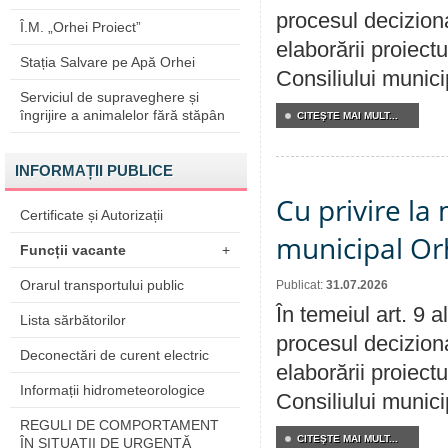
procesul deciziona
Î.M. „Orhei Proiect”
elaborării proiectu
Stația Salvare pe Apă Orhei
Consiliului munici
Serviciul de supraveghere și
îngrijire a animalelor fără stăpân
CITEŞTE MAI MULT...
INFORMAȚII PUBLICE
Cu privire la 
Certificate și Autorizații
municipal Orh
Funcții vacante
+
Orarul transportului public
Publicat:
31.07.2026
În temeiul art. 9 
Lista sărbătorilor
procesul deciziona
Deconectări de curent electric
elaborării proiectu
Informații hidrometeorologice
Consiliului munici
REGULI DE COMPORTAMENT
CITEŞTE MAI MULT...
ÎN SITUAŢII DE URGENŢĂ