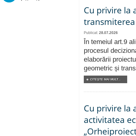
Cu privire la
transmiterea 
Publicat:
28.07.2026
În temeiul art.9 a
procesul deciziona
elaborării proiect
geometric și transm
CITEŞTE MAI MULT...
Cu privire la
activitatea e
„Orheiproiect”