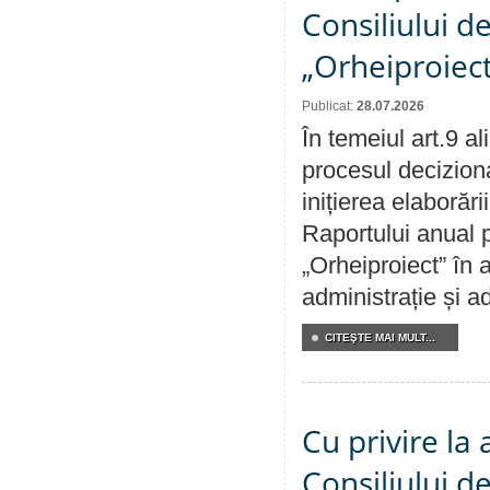
Consiliului d
„Orheiproiect
Publicat:
28.07.2026
În temeiul art.9 a
procesul decizion
inițierea elaborări
Raportului anual p
„Orheiproiect” în a
administrație și ad
CITEŞTE MAI MULT...
Cu privire la
Consiliului de