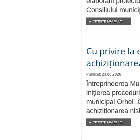
elaborării proiectu
Consiliului munici
CITEŞTE MAI MULT...
Cu privire la
achiziționare
Publicat:
23.06.2026
Întreprinderea Mu
inițierea procedur
municipal Orhei „C
achiziționarea nisi
CITEŞTE MAI MULT...