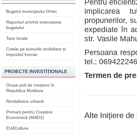
Pentru eficient
implicarea tu
Bugetul municipiului Orhei
propunerilor, su
Raporturi privind executarea
bugetului
expediate în a
str. Vasile Mah
Taxe locale
Cotele pe bunurile imobiliare și
Persoana respo
impozitul funciar
tel.: 069422246
PROIECTE INVESTIȚIONALE
Termen de prez
Orașe-poli de creștere în
Republica Moldova
Revitalizare urbană
Primarii pentru Creștere
Alte Inițiere de
Economică (M4EG)
EU4Culture