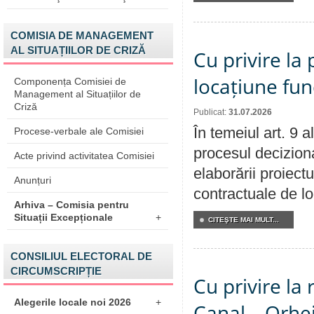
COMISIA DE MANAGEMENT
AL SITUAȚIILOR DE CRIZĂ
Cu privire la 
locațiune fun
Componența Comisiei de
Management al Situațiilor de
Criză
Publicat:
31.07.2026
În temeiul art. 9 
Procese-verbale ale Comisiei
procesul deciziona
Acte privind activitatea Comisiei
elaborării proiectu
Anunțuri
contractuale de lo
Arhiva – Comisia pentru
Situații Excepționale
+
CITEŞTE MAI MULT...
CONSILIUL ELECTORAL DE
CIRCUMSCRIPȚIE
Cu privire la 
Alegerile locale noi 2026
+
Canal – Orhe