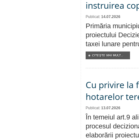
instruirea cop
Publicat:
14.07.2026
Primăria municipiu
proiectului Decizi
taxei lunare pentru
CITEŞTE MAI MULT...
Cu privire la
hotarelor te
Publicat:
13.07.2026
În temeiul art.9 a
procesul deciziona
elaborării proiect