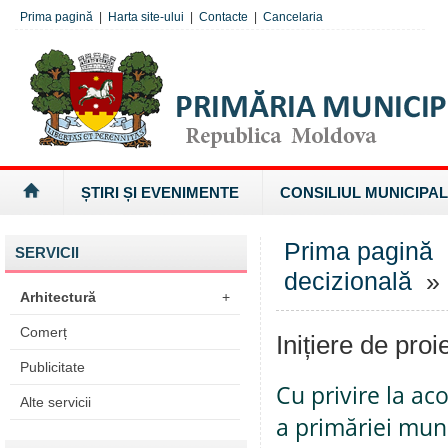
Prima pagină
|
Harta site-ului
|
Contacte
|
Cancelaria
ȘTIRI ȘI EVENIMENTE
CONSILIUL MUNICIPAL
Prima pagină
SERVICII
decizională
» I
Arhitectură
+
Comerț
Inițiere de proi
Publicitate
Cu privire la ac
Alte servicii
a primăriei muni