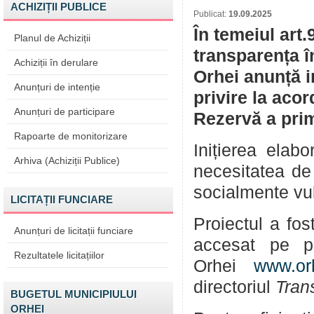
ACHIZIȚII PUBLICE
Publicat:
19.09.2025
În temeiul art.
Planul de Achiziții
transparența î
Achiziții în derulare
Orhei anunță i
Anunțuri de intenție
privire la aco
Anunțuri de participare
Rezervă a prim
Rapoarte de monitorizare
Inițierea elabo
Arhiva (Achiziții Publice)
necesitatea de 
socialmente vuln
LICITAȚII FUNCIARE
Proiectul a fos
Anunțuri de licitații funciare
accesat pe pa
Rezultatele licitațiilor
Orhei
www.or
directoriul
Tran
BUGETUL MUNICIPIULUI
ORHEI