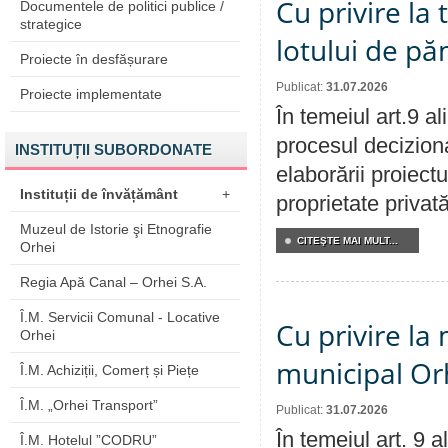
Cu privire la
Documentele de politici publice /
strategice
lotului de pă
Proiecte în desfășurare
Publicat:
31.07.2026
Proiecte implementate
În temeiul art.9 a
procesul deciziona
INSTITUȚII SUBORDONATE
elaborării proiectu
Instituții de învățământ
+
proprietate privat
Muzeul de Istorie şi Etnografie
CITEŞTE MAI MULT...
Orhei
Regia Apă Canal – Orhei S.A.
Î.M. Servicii Comunal - Locative
Cu privire la 
Orhei
municipal Orh
Î.M. Achiziții, Comerț și Piețe
Î.M. „Orhei Transport”
Publicat:
31.07.2026
În temeiul art. 9 
Î.M. Hotelul ”CODRU”