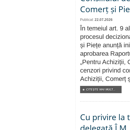
Comerț și Pie
Publicat:
22.07.2026
În temeiul art. 9 
procesul deciziona
și Piețe anunță ini
aprobarea Raportul
„Pentru Achiziții,
cenzori privind co
Achiziții, Comerț 
CITEŞTE MAI MULT...
Cu privire la
delegată Î.M.