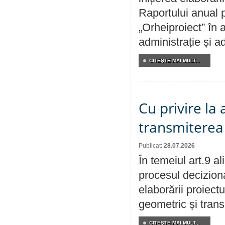
Raportului anual p
„Orheiproiect” în a
administrație și ad
CITEŞTE MAI MULT...
Cu privire la
transmiterea 
Publicat:
28.07.2026
În temeiul art.9 a
procesul deciziona
elaborării proiect
geometric și transm
CITEŞTE MAI MULT...