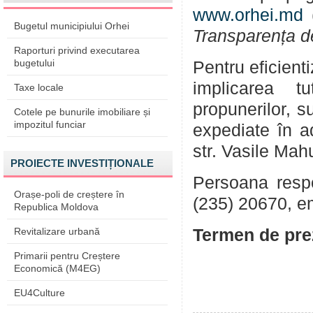
www.orhei.md
(
Bugetul municipiului Orhei
Transparența d
Raporturi privind executarea
bugetului
Pentru eficient
implicarea tu
Taxe locale
propunerilor, su
Cotele pe bunurile imobiliare și
impozitul funciar
expediate în a
str. Vasile Mah
PROIECTE INVESTIȚIONALE
Persoana respon
Orașe-poli de creștere în
(235) 20670, e
Republica Moldova
Revitalizare urbană
Termen de prez
Primarii pentru Creștere
Economică (M4EG)
EU4Culture