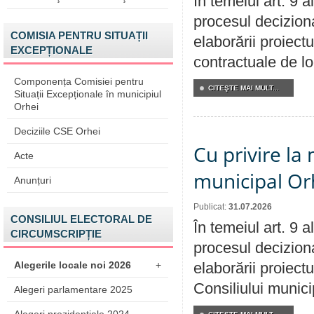
În temeiul art. 9 
procesul deciziona
COMISIA PENTRU SITUAȚII
elaborării proiectu
EXCEPȚIONALE
contractuale de lo
Componența Comisiei pentru
CITEŞTE MAI MULT...
Situații Excepționale în municipiul
Orhei
Deciziile CSE Orhei
Cu privire la 
Acte
municipal Orh
Anunțuri
Publicat:
31.07.2026
CONSILIUL ELECTORAL DE
În temeiul art. 9 
CIRCUMSCRIPȚIE
procesul deciziona
Alegerile locale noi 2026
+
elaborării proiectu
Consiliului munici
Alegeri parlamentare 2025