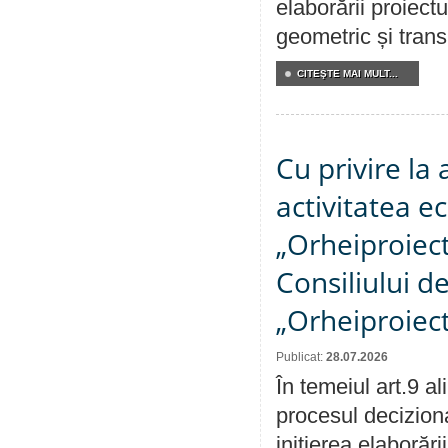
elaborării proiect
geometric și transm
CITEŞTE MAI MULT...
Cu privire la
activitatea e
„Orheiproiect”
Consiliului d
„Orheiproiect
Publicat:
28.07.2026
În temeiul art.9 a
procesul decizion
inițierea elaborări