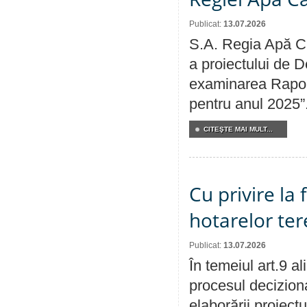
Publicat:
13.07.2026
S.A. Regia Apă Ca
a proiectului de D
examinarea Raport
pentru anul 2025”
CITEŞTE MAI MULT...
Cu privire la
hotarelor te
Publicat:
13.07.2026
În temeiul art.9 a
procesul deciziona
elaborării proiect