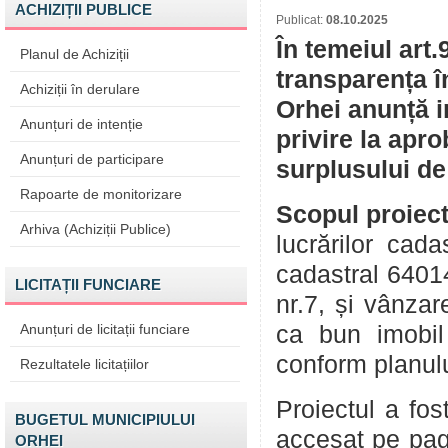
ACHIZIȚII PUBLICE
Publicat:
08.10.2025
În temeiul art.
Planul de Achiziții
transparența î
Achiziții în derulare
Orhei anunță i
Anunțuri de intenție
privire la apr
Anunțuri de participare
surplusului de
Rapoarte de monitorizare
Scopul proiect
Arhiva (Achiziții Publice)
lucrărilor cad
cadastral 64014
LICITAȚII FUNCIARE
nr.7, și vânzar
Anunțuri de licitații funciare
ca bun imobil
conform planul
Rezultatele licitațiilor
Proiectul a fos
BUGETUL MUNICIPIULUI
accesat pe pag
ORHEI