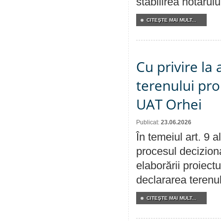
stabilirea hotarulu
CITEŞTE MAI MULT...
Cu privire la
terenului pro
UAT Orhei
Publicat:
23.06.2026
În temeiul art. 9 
procesul deciziona
elaborării proiect
declararea terenul
CITEŞTE MAI MULT...