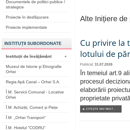
Documentele de politici publice /
strategice
Alte Inițiere de
Proiecte în desfășurare
Proiecte implementate
Cu privire la
INSTITUȚII SUBORDONATE
lotului de pă
Instituții de învățământ
+
Publicat:
31.07.2026
Muzeul de Istorie şi Etnografie
Orhei
În temeiul art.9 a
procesul deciziona
Regia Apă Canal – Orhei S.A.
elaborării proiectu
Î.M. Servicii Comunal - Locative
proprietate privat
Orhei
Î.M. Achiziții, Comerț și Piețe
CITEŞTE MAI MULT...
Î.M. „Orhei Transport”
Î.M. Hotelul ”CODRU”