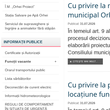
Cu privire la 
Î.M. „Orhei Proiect”
municipal Orh
Stația Salvare pe Apă Orhei
Serviciul de supraveghere și
Publicat:
31.07.2026
îngrijire a animalelor fără stăpân
În temeiul art. 9 
procesul deciziona
INFORMAȚII PUBLICE
elaborării proiectu
Consiliului munici
Certificate și Autorizații
Funcții vacante
+
CITEŞTE MAI MULT...
Orarul transportului public
Lista sărbătorilor
Cu privire la 
Deconectări de curent electric
locațiune fun
Informații hidrometeorologice
Publicat:
31.07.2026
REGULI DE COMPORTAMENT
ÎN SITUAŢII DE URGENŢĂ