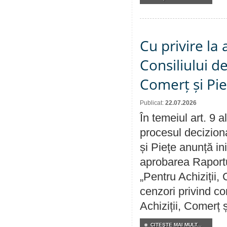
Cu privire la
Consiliului de
Comerț și Pie
Publicat:
22.07.2026
În temeiul art. 9 
procesul deciziona
și Piețe anunță ini
aprobarea Raportul
„Pentru Achiziții,
cenzori privind co
Achiziții, Comerț 
CITEŞTE MAI MULT...