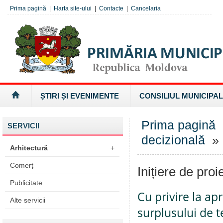
Prima pagină
|
Harta site-ului
|
Contacte
|
Cancelaria
ȘTIRI ȘI EVENIMENTE
CONSILIUL MUNICIPAL
Prima pagină
SERVICII
decizională
» I
Arhitectură
+
Comerț
Inițiere de proi
Publicitate
Cu privire la a
Alte servicii
surplusului de t