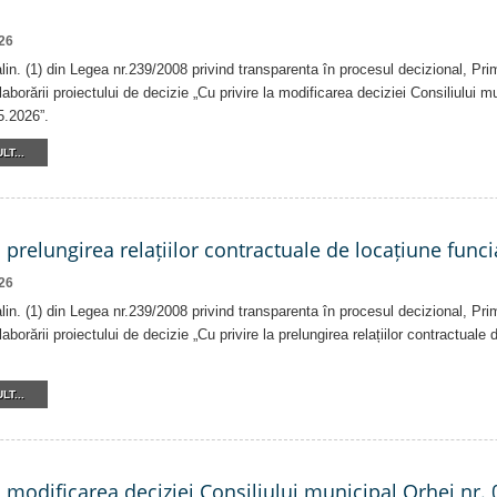
26
 alin. (1) din Legea nr.239/2008 privind transparenta în procesul decizional, Pri
laborării proiectului de decizie „Cu privire la modificarea deciziei Consiliului m
5.2026”.
LT...
a prelungirea relațiilor contractuale de locațiune funci
26
 alin. (1) din Legea nr.239/2008 privind transparenta în procesul decizional, Pri
laborării proiectului de decizie „Cu privire la prelungirea relațiilor contractuale
LT...
a modificarea deciziei Consiliului municipal Orhei nr. 