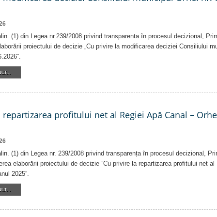
26
 alin. (1) din Legea nr.239/2008 privind transparenta în procesul decizional, Pri
laborării proiectului de decizie „Cu privire la modificarea deciziei Consiliului m
6.2026”.
LT...
a repartizarea profitului net al Regiei Apă Canal – Orh
26
alin. (1) din Legea nr. 239/2008 privind transparența în procesul decizional, Pr
erea elaborării proiectului de decizie ”Cu privire la repartizarea profitului net 
anul 2025”.
LT...