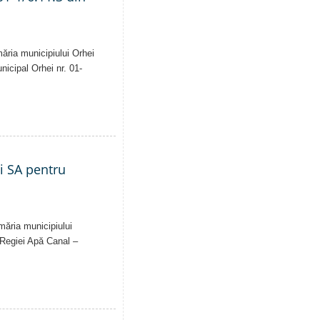
măria municipiului Orhei
unicipal Orhei nr. 01-
ei SA pentru
imăria municipiului
al Regiei Apă Canal –