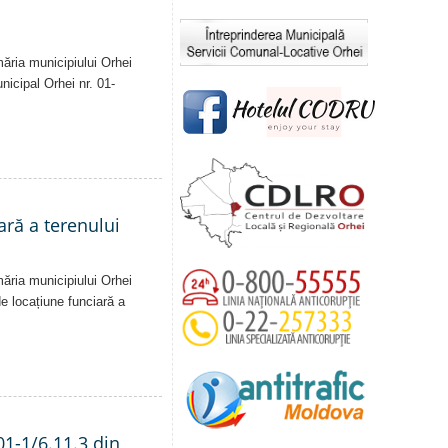
măria municipiului Orhei
unicipal Orhei nr. 01-
ară a terenului
măria municipiului Orhei
 de locațiune funciară a
01-1/6.11.3 din