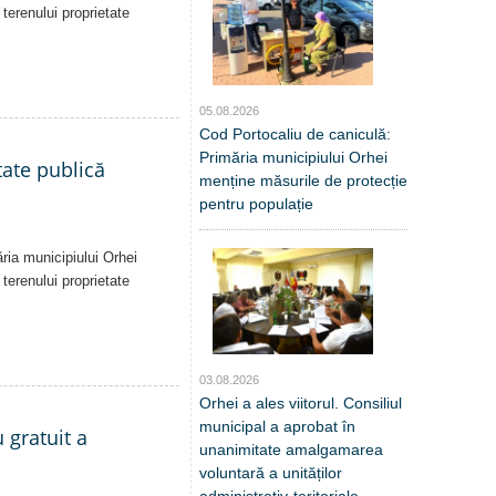
 terenului proprietate
05.08.2026
Cod Portocaliu de caniculă:
Primăria municipiului Orhei
tate publică
menține măsurile de protecție
pentru populație
ăria municipiului Orhei
 terenului proprietate
03.08.2026
Orhei a ales viitorul. Consiliul
municipal a aprobat în
 gratuit a
unanimitate amalgamarea
voluntară a unităților