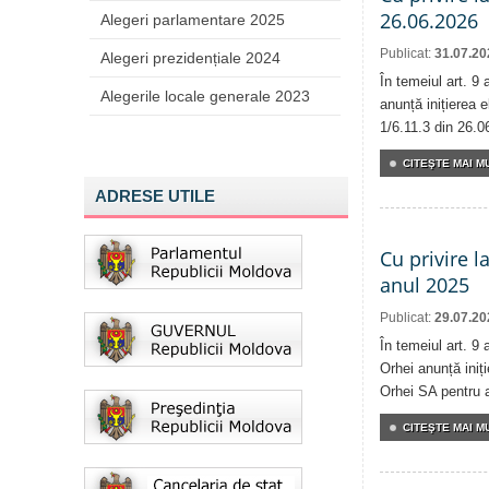
26.06.2026
Alegeri parlamentare 2025
Publicat:
31.07.20
Alegeri prezidențiale 2024
În temeiul art. 9
Alegerile locale generale 2023
anunță inițierea e
1/6.11.3 din 26.0
CITEŞTE MAI MU
ADRESE UTILE
Cu privire l
anul 2025
Publicat:
29.07.20
În temeiul art. 9 
Orhei anunță iniți
Orhei SA pentru 
CITEŞTE MAI MU