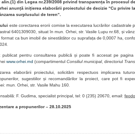
9 alin.(1) din Legea nr.239/2008 privind transparența în procesul de
hei anunță inițierea elaborării proiectului de decizie “Cu privire 
ânzarea surplusului de teren“.
ului
este corectarea erorii comise la executarea lucrărilor cadastrale 
stral 6401309030, situat în mun. Orhei, str. Vasile Lupu nr.68, și vânz
i format ca bun imobil de sinestătător cu suprafața de 0,0007 ha, conf
2024.
t publicat pentru consultarea publică și poate fi accesat pe pagina
rhei
www.orhei.md
(compartimentul
Consiliul municipal
, directoriul
Trans
izarea elaborării proiectului, solicităm respectuos implicarea tuturo
punerilor, sugestiilor și recomandărilor la proiect, care pot fi expe
hei: mun. Orhei, str. Vasile Mahu 160.
sabilă: F. Gudima, specialist principal, tel: 0 (235) 20670, email:
feod
entare a propunerilor – 28.10.2025