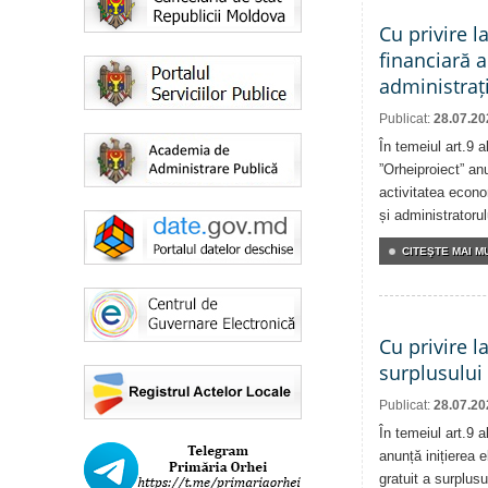
Cu privire l
financiară a
administrați
Publicat:
28.07.20
În temeiul art.9 
”Orheiproiect” anu
activitatea econom
și administratorul
CITEŞTE MAI MU
Cu privire l
surplusului
Publicat:
28.07.20
În temeiul art.9 
anunță inițierea e
gratuit a surplusu