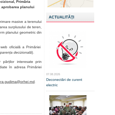
cizional, Primăria
la aprobarea planului
ACTUALITĂŢI
primare masive a terenului
area surplusului de teren,
orm planului geometric din
 web oficială a Primăriei
parența decizională
).
r părților interesate prin
diate în adresa Primăriei
07.08.2026
Deconectări de curent
ora.gudima@orhei.md
.
electric