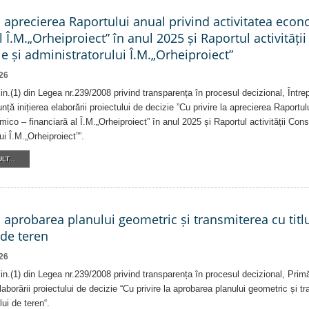
a aprecierea Raportului anual privind activitatea eco
l Î.M.„Orheiproiect” în anul 2025 și Raportul activității
e și administratorului Î.M.„Orheiproiect”
26
alin.(1) din Legea nr.239/2008 privind transparența în procesul decizional, Într
nță inițierea elaborării proiectului de decizie ”Cu privire la aprecierea Raportul
ico – financiară al Î.M.„Orheiproiect” în anul 2025 și Raportul activității Consi
ui Î.M.„Orheiproiect””.
LT...
a aprobarea planului geometric și transmiterea cu titlu
 de teren
26
alin.(1) din Legea nr.239/2008 privind transparența în procesul decizional, Prim
laborării proiectului de decizie “Cu privire la aprobarea planului geometric și tr
lui de teren“.