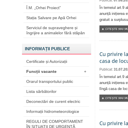
Publicat:
07.08.20
Î.M. „Orhei Proiect”
În temeiul art.9 
anunță inițierea e
Stația Salvare pe Apă Orhei
gratuit a surplusu
Serviciul de supraveghere și
CITEŞTE MAI MU
îngrijire a animalelor fără stăpân
INFORMAȚII PUBLICE
Cu privire l
casa de locu
Certificate și Autorizații
Publicat:
31.07.20
Funcții vacante
+
În temeiul art.9 
Orarul transportului public
anunță inițierea e
lîngă casa de locu
Lista sărbătorilor
CITEŞTE MAI MU
Deconectări de curent electric
Informații hidrometeorologice
REGULI DE COMPORTAMENT
Cu privire l
ÎN SITUAŢII DE URGENŢĂ