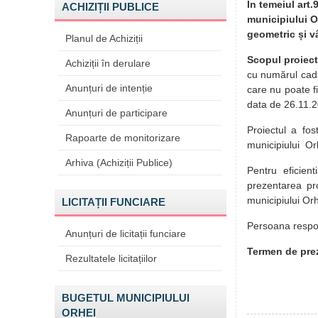
În temeiul art.
ACHIZIȚII PUBLICE
municipiului Or
geometric și v
Planul de Achiziții
Scopul proiect
Achiziții în derulare
cu numărul cada
Anunțuri de intenție
care nu poate f
data de 26.11.
Anunțuri de participare
Proiectul a fos
Rapoarte de monitorizare
municipiului O
Arhiva (Achiziții Publice)
Pentru eficient
prezentarea pro
municipiului Or
LICITAȚII FUNCIARE
Persoana respon
Anunțuri de licitații funciare
Termen de prez
Rezultatele licitațiilor
BUGETUL MUNICIPIULUI
ORHEI