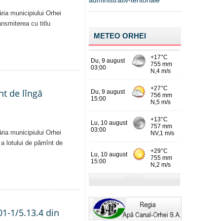
administrativ-teritoriale
ăria municipiului Orhei
ansmiterea cu titlu
METEO ORHEI
nt de lîngă
ăria municipiului Orhei
ă a lotului de pămînt de
01-1/5.13.4 din