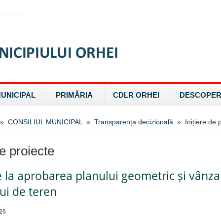
MUNICIPAL
PRIMĂRIA
CDLR ORHEI
DESCOPER
»
CONSILIUL MUNICIPAL
»
Transparența decizională
» Inițiere de p
de proiecte
e la aprobarea planului geometric și vânz
ui de teren
25