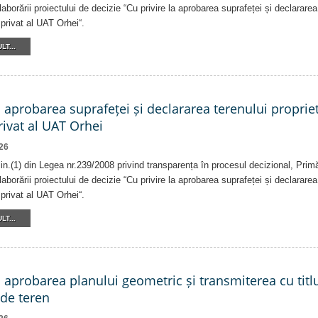
laborării proiectului de decizie “Cu privire la aprobarea suprafeței și declararea
privat al UAT Orhei“.
LT...
a aprobarea suprafeței și declararea terenului proprie
ivat al UAT Orhei
26
alin.(1) din Legea nr.239/2008 privind transparența în procesul decizional, Prim
laborării proiectului de decizie “Cu privire la aprobarea suprafeței și declararea
privat al UAT Orhei“.
LT...
a aprobarea planului geometric și transmiterea cu titlu
 de teren