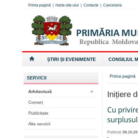
Prima pagină
|
Harta site-ului
|
Contacte
|
Cancelaria
ȘTIRI ȘI EVENIMENTE
CONSILIUL 
Prima pagină
SERVICII
Arhitectură
+
Inițiere 
Comerț
Cu privir
Publicitate
surplusul
Alte servicii
Publicat:
08.10.20