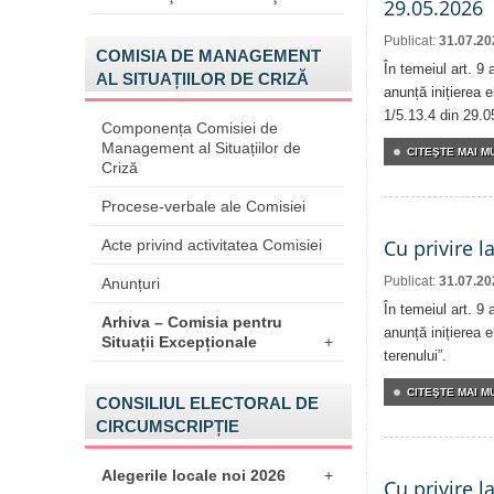
29.05.2026
Publicat:
31.07.20
COMISIA DE MANAGEMENT
În temeiul art. 9
AL SITUAȚIILOR DE CRIZĂ
anunță inițierea e
1/5.13.4 din 29.0
Componența Comisiei de
Management al Situațiilor de
CITEŞTE MAI MU
Criză
Procese-verbale ale Comisiei
Cu privire l
Acte privind activitatea Comisiei
Publicat:
31.07.20
Anunțuri
În temeiul art. 9
Arhiva – Comisia pentru
anunță inițierea e
Situații Excepționale
+
terenului”.
CITEŞTE MAI MU
CONSILIUL ELECTORAL DE
CIRCUMSCRIPȚIE
Alegerile locale noi 2026
+
Cu privire l