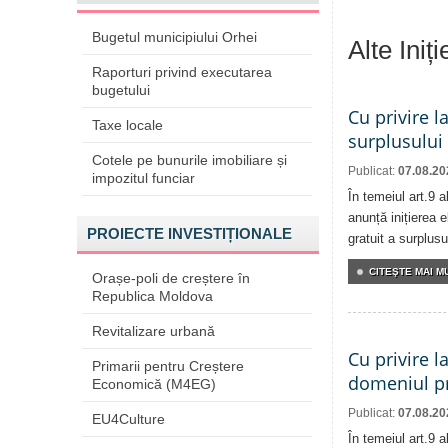
Bugetul municipiului Orhei
Alte Iniț
Raporturi privind executarea
bugetului
Cu privire l
Taxe locale
surplusului
Cotele pe bunurile imobiliare și
Publicat:
07.08.20
impozitul funciar
În temeiul art.9 
anunță inițierea e
PROIECTE INVESTIȚIONALE
gratuit a surplusu
CITEŞTE MAI MU
Orașe-poli de creștere în
Republica Moldova
Revitalizare urbană
Cu privire l
Primarii pentru Creștere
domeniul pr
Economică (M4EG)
Publicat:
07.08.20
EU4Culture
În temeiul art.9 