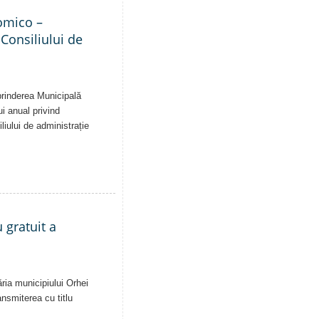
nomico –
 Consiliului de
eprinderea Municipală
ui anual privind
liului de administrație
 gratuit a
ăria municipiului Orhei
ansmiterea cu titlu