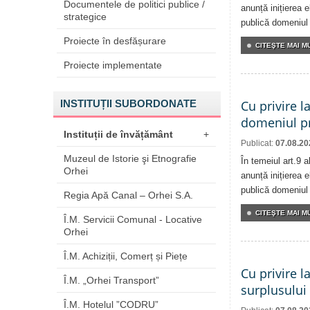
Documentele de politici publice /
anunță inițierea e
strategice
publică domeniul 
Proiecte în desfășurare
CITEŞTE MAI MU
Proiecte implementate
INSTITUȚII SUBORDONATE
Cu privire l
domeniul pr
Instituții de învățământ
+
Publicat:
07.08.20
Muzeul de Istorie şi Etnografie
În temeiul art.9 
Orhei
anunță inițierea e
publică domeniul 
Regia Apă Canal – Orhei S.A.
CITEŞTE MAI MU
Î.M. Servicii Comunal - Locative
Orhei
Î.M. Achiziții, Comerț și Piețe
Cu privire l
Î.M. „Orhei Transport”
surplusului
Î.M. Hotelul ”CODRU”