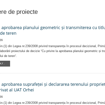
iere de proiecte
a aprobarea planului geometric și transmiterea cu titlu
 de teren
26
alin.(1) din Legea nr.239/2008 privind transparența în procesul decizional, Prim
laborării proiectului de decizie “Cu privire la aprobarea planului geometric și tr
lui de teren“.
LT...
a aprobarea suprafeței și declararea terenului proprie
ivat al UAT Orhei
26
alin.(1) din Legea nr.239/2008 privind transparența în procesul decizional, Prim