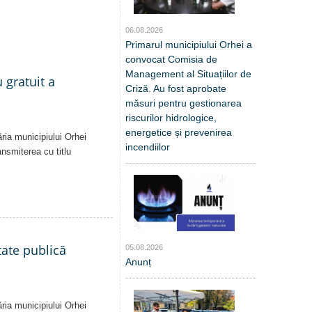
06.08.2026
Primarul municipiului Orhei a
convocat Comisia de
Management al Situațiilor de
 gratuit a
Criză. Au fost aprobate
măsuri pentru gestionarea
riscurilor hidrologice,
energetice și prevenirea
ăria municipiului Orhei
incendiilor
ansmiterea cu titlu
tate publică
05.08.2026
Anunț
ăria municipiului Orhei