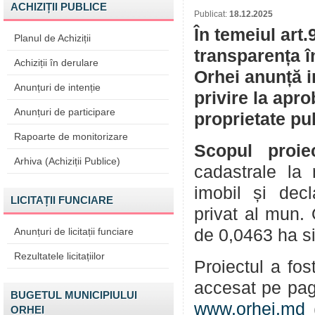
ACHIZIȚII PUBLICE
Publicat:
18.12.2025
În temeiul art.
Planul de Achiziții
transparența î
Achiziții în derulare
Orhei anunță i
Anunțuri de intenție
privire la apr
Anunțuri de participare
proprietate pu
Rapoarte de monitorizare
Scopul proiec
Arhiva (Achiziții Publice)
cadastrale la 
imobil și decl
LICITAȚII FUNCIARE
privat al mun.
Anunțuri de licitații funciare
de 0,0463 ha sit
Rezultatele licitațiilor
Proiectul a fos
accesat pe pag
BUGETUL MUNICIPIULUI
www.orhei.md
ORHEI