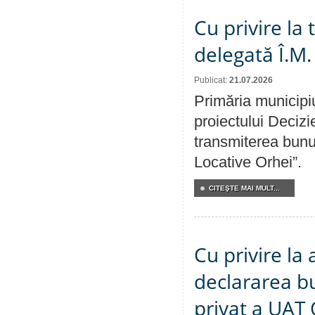
Cu privire la
delegată Î.M.
Publicat:
21.07.2026
Primăria municipiu
proiectului Decizi
transmiterea bunur
Locative Orhei”.
CITEŞTE MAI MULT...
Cu privire la 
declararea b
privat a UAT 