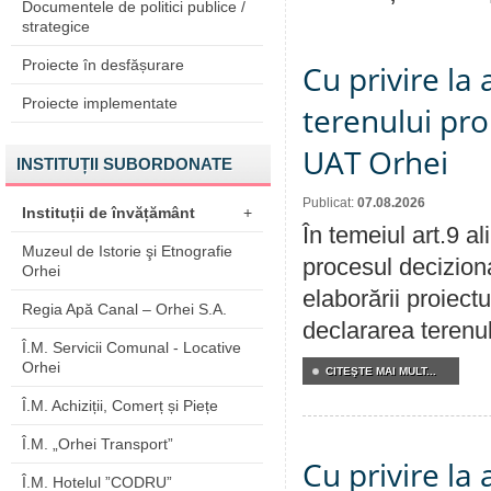
Documentele de politici publice /
strategice
Proiecte în desfășurare
Cu privire la
Proiecte implementate
terenului pro
UAT Orhei
INSTITUȚII SUBORDONATE
Publicat:
07.08.2026
Instituții de învățământ
+
În temeiul art.9 a
Muzeul de Istorie şi Etnografie
procesul deciziona
Orhei
elaborării proiect
Regia Apă Canal – Orhei S.A.
declararea terenul
Î.M. Servicii Comunal - Locative
Orhei
CITEŞTE MAI MULT...
Î.M. Achiziții, Comerț și Piețe
Î.M. „Orhei Transport”
Cu privire la
Î.M. Hotelul ”CODRU”