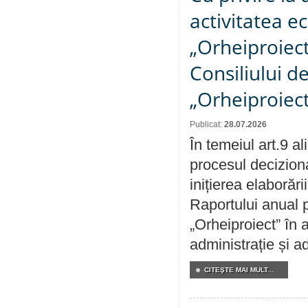
activitatea e
„Orheiproiect”
Consiliului d
„Orheiproiect
Publicat:
28.07.2026
În temeiul art.9 a
procesul decizion
inițierea elaborări
Raportului anual p
„Orheiproiect” în a
administrație și ad
CITEŞTE MAI MULT...