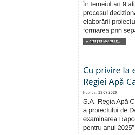
În temeiul art.9 a
procesul deciziona
elaborării proiect
formarea prin sepa
CITEŞTE MAI MULT...
Cu privire la
Regiei Apă C
Publicat:
13.07.2026
S.A. Regia Apă Ca
a proiectului de D
examinarea Raport
pentru anul 2025”