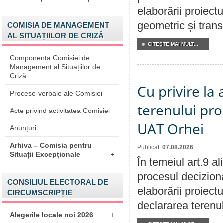
elaborării proiect
geometric și transm
COMISIA DE MANAGEMENT
AL SITUAȚIILOR DE CRIZĂ
CITEŞTE MAI MULT...
Componența Comisiei de
Management al Situațiilor de
Criză
Cu privire la
Procese-verbale ale Comisiei
terenului pro
Acte privind activitatea Comisiei
UAT Orhei
Anunțuri
Arhiva – Comisia pentru
Publicat:
07.08.2026
Situații Excepționale
+
În temeiul art.9 a
procesul deciziona
CONSILIUL ELECTORAL DE
elaborării proiect
CIRCUMSCRIPȚIE
declararea terenul
Alegerile locale noi 2026
+