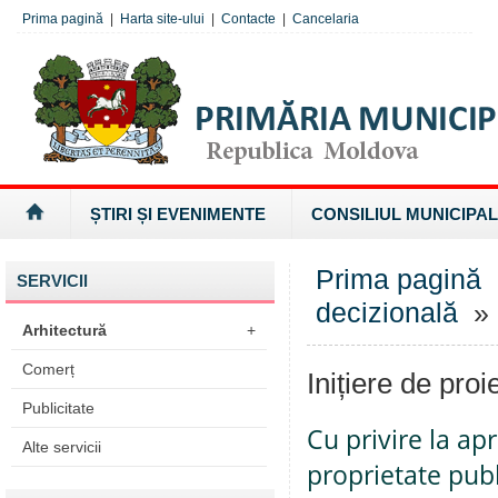
Prima pagină
|
Harta site-ului
|
Contacte
|
Cancelaria
ȘTIRI ȘI EVENIMENTE
CONSILIUL MUNICIPAL
Prima pagină
SERVICII
decizională
» I
Arhitectură
+
Comerț
Inițiere de proi
Publicitate
Cu privire la ap
Alte servicii
proprietate pub