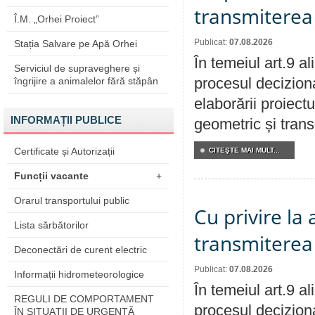
transmiterea 
Î.M. „Orhei Proiect”
Publicat:
07.08.2026
Stația Salvare pe Apă Orhei
În temeiul art.9 a
Serviciul de supraveghere și
procesul deciziona
îngrijire a animalelor fără stăpân
elaborării proiect
INFORMAȚII PUBLICE
geometric și transm
Certificate și Autorizații
CITEŞTE MAI MULT...
Funcții vacante
+
Orarul transportului public
Cu privire la
Lista sărbătorilor
transmiterea 
Deconectări de curent electric
Publicat:
07.08.2026
Informații hidrometeorologice
În temeiul art.9 a
REGULI DE COMPORTAMENT
procesul deciziona
ÎN SITUAŢII DE URGENŢĂ