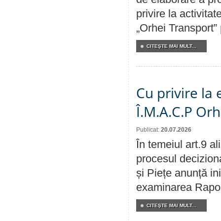
privire la activit
„Orhei Transport”
CITEŞTE MAI MULT...
Cu privire la
Î.M.A.C.P Or
Publicat:
20.07.2026
În temeiul art.9 a
procesul deciziona
și Piețe anunță ini
examinarea Raportu
CITEŞTE MAI MULT...