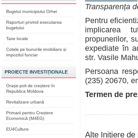
Transparența d
Bugetul municipiului Orhei
Pentru eficient
Raporturi privind executarea
bugetului
implicarea tu
propunerilor, su
Taxe locale
expediate în a
Cotele pe bunurile imobiliare și
impozitul funciar
str. Vasile Mah
Persoana respon
PROIECTE INVESTIȚIONALE
(235) 20670, e
Orașe-poli de creștere în
Republica Moldova
Termen de prez
Revitalizare urbană
Primarii pentru Creștere
Economică (M4EG)
EU4Culture
Alte Inițiere de