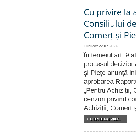
Cu privire la
Consiliului de
Comerț și Pie
Publicat:
22.07.2026
În temeiul art. 9 
procesul deciziona
și Piețe anunță ini
aprobarea Raportul
„Pentru Achiziții,
cenzori privind co
Achiziții, Comerț 
CITEŞTE MAI MULT...