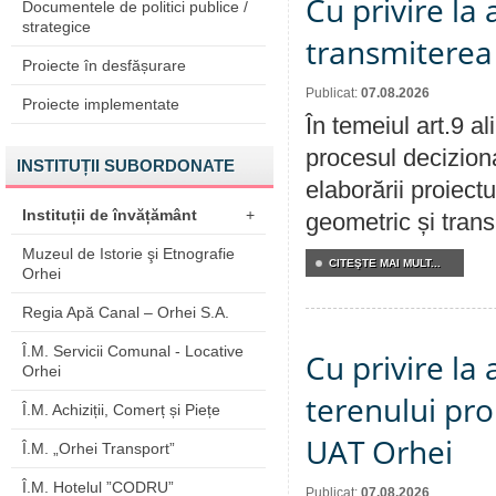
Cu privire la
Documentele de politici publice /
strategice
transmiterea 
Proiecte în desfășurare
Publicat:
07.08.2026
Proiecte implementate
În temeiul art.9 a
procesul deciziona
INSTITUȚII SUBORDONATE
elaborării proiect
Instituții de învățământ
+
geometric și transm
Muzeul de Istorie şi Etnografie
CITEŞTE MAI MULT...
Orhei
Regia Apă Canal – Orhei S.A.
Î.M. Servicii Comunal - Locative
Cu privire la
Orhei
terenului pro
Î.M. Achiziții, Comerț și Piețe
UAT Orhei
Î.M. „Orhei Transport”
Î.M. Hotelul ”CODRU”
Publicat:
07.08.2026