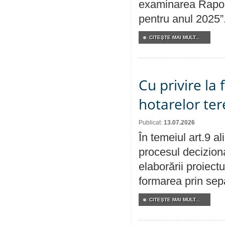
examinarea Raport
pentru anul 2025”
CITEŞTE MAI MULT...
Cu privire la
hotarelor te
Publicat:
13.07.2026
În temeiul art.9 a
procesul deciziona
elaborării proiect
formarea prin sepa
CITEŞTE MAI MULT...