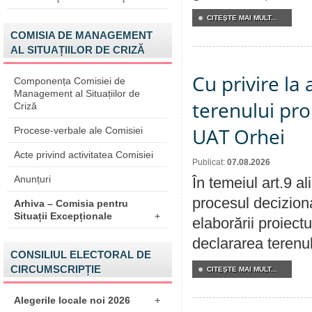
CITEŞTE MAI MULT...
COMISIA DE MANAGEMENT
AL SITUAȚIILOR DE CRIZĂ
Cu privire la
Componența Comisiei de
Management al Situațiilor de
terenului pro
Criză
UAT Orhei
Procese-verbale ale Comisiei
Acte privind activitatea Comisiei
Publicat:
07.08.2026
Anunțuri
În temeiul art.9 a
procesul deciziona
Arhiva – Comisia pentru
Situații Excepționale
+
elaborării proiect
declararea terenul
CONSILIUL ELECTORAL DE
CIRCUMSCRIPȚIE
CITEŞTE MAI MULT...
Alegerile locale noi 2026
+