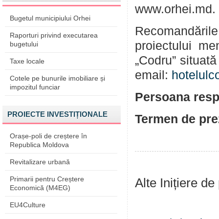
www.orhei.md.
Bugetul municipiului Orhei
Recomandările 
Raporturi privind executarea
proiectului me
bugetului
„Codru” situată
Taxe locale
email:
hotelul
Cotele pe bunurile imobiliare și
impozitul funciar
Persoana resp
PROIECTE INVESTIȚIONALE
Termen de prez
Orașe-poli de creștere în
Republica Moldova
Revitalizare urbană
Primarii pentru Creștere
Alte Inițiere de
Economică (M4EG)
EU4Culture