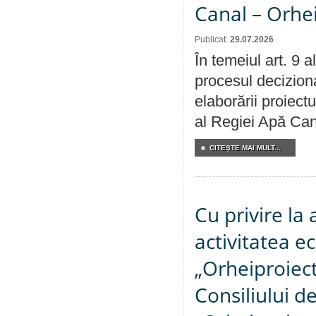
Canal – Orhe
Publicat:
29.07.2026
În temeiul art. 9 
procesul deciziona
elaborării proiectu
al Regiei Apă Can
CITEŞTE MAI MULT...
Cu privire la
activitatea e
„Orheiproiect”
Consiliului d