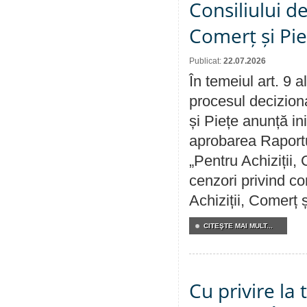
Consiliului de
Comerț și Pie
Publicat:
22.07.2026
În temeiul art. 9 
procesul deciziona
și Piețe anunță ini
aprobarea Raportul
„Pentru Achiziții,
cenzori privind co
Achiziții, Comerț 
CITEŞTE MAI MULT...
Cu privire la