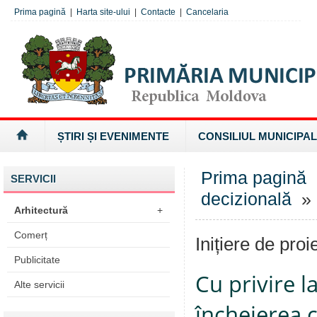
Prima pagină
|
Harta site-ului
|
Contacte
|
Cancelaria
ȘTIRI ȘI EVENIMENTE
CONSILIUL MUNICIPAL
Prima pagină
SERVICII
decizională
» I
Arhitectură
+
Comerț
Inițiere de proi
Publicitate
Cu privire 
Alte servicii
încheierea c