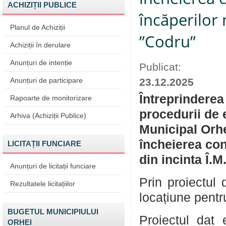
ACHIZIȚII PUBLICE
încăperilor 
Planul de Achiziții
”Codru”
Achiziții în derulare
Anunțuri de intenție
Publicat:
Anunțuri de participare
23.12.2025
Întreprinderea
Rapoarte de monitorizare
procedurii de 
Arhiva (Achiziții Publice)
Municipal Orhe
încheierea cont
LICITAȚII FUNCIARE
din incinta Î.
Anunțuri de licitații funciare
Prin proiectul
Rezultatele licitațiilor
locațiune pentr
BUGETUL MUNICIPIULUI
Proiectul dat 
ORHEI