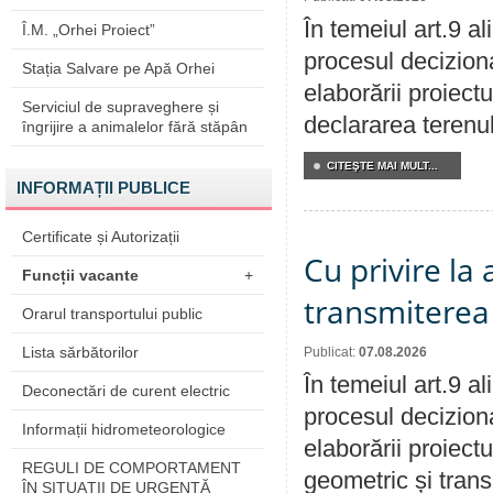
În temeiul art.9 a
Î.M. „Orhei Proiect”
procesul deciziona
Stația Salvare pe Apă Orhei
elaborării proiect
Serviciul de supraveghere și
declararea terenul
îngrijire a animalelor fără stăpân
CITEŞTE MAI MULT...
INFORMAȚII PUBLICE
Certificate și Autorizații
Cu privire la
Funcții vacante
+
transmiterea 
Orarul transportului public
Lista sărbătorilor
Publicat:
07.08.2026
În temeiul art.9 a
Deconectări de curent electric
procesul deciziona
Informații hidrometeorologice
elaborării proiect
REGULI DE COMPORTAMENT
geometric și transm
ÎN SITUAŢII DE URGENŢĂ