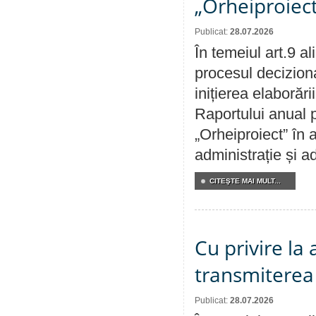
„Orheiproiect
Publicat:
28.07.2026
În temeiul art.9 a
procesul decizion
inițierea elaborări
Raportului anual p
„Orheiproiect” în a
administrație și ad
CITEŞTE MAI MULT...
Cu privire la
transmiterea 
Publicat:
28.07.2026