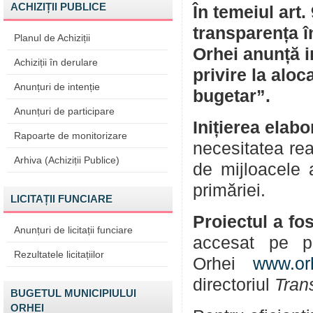
ACHIZIȚII PUBLICE
În temeiul art.
transparența î
Planul de Achiziții
Orhei anunță i
Achiziții în derulare
privire la aloc
Anunțuri de intenție
bugetar”.
Anunțuri de participare
Inițierea elabo
Rapoarte de monitorizare
necesitatea rea
Arhiva (Achiziții Publice)
de mijloacele a
primăriei.
LICITAȚII FUNCIARE
Proiectul a fos
Anunțuri de licitații funciare
accesat pe pa
Rezultatele licitațiilor
Orhei
www.or
directoriul
Tran
BUGETUL MUNICIPIULUI
ORHEI