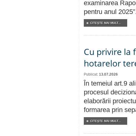
examinarea Raport
pentru anul 2025”
CITEŞTE MAI MULT...
Cu privire la
hotarelor te
Publicat:
13.07.2026
În temeiul art.9 a
procesul deciziona
elaborării proiect
formarea prin sepa
CITEŞTE MAI MULT...