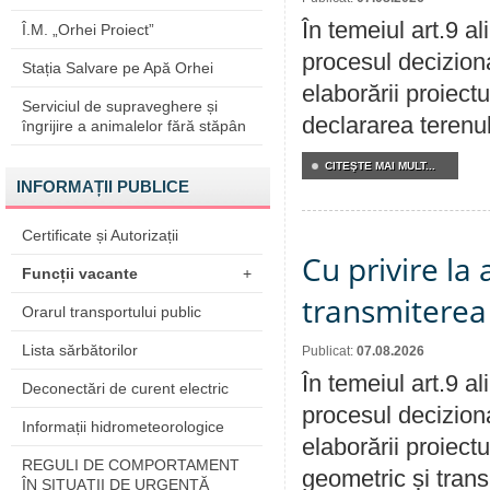
În temeiul art.9 a
Î.M. „Orhei Proiect”
procesul deciziona
Stația Salvare pe Apă Orhei
elaborării proiect
Serviciul de supraveghere și
declararea terenul
îngrijire a animalelor fără stăpân
CITEŞTE MAI MULT...
INFORMAȚII PUBLICE
Certificate și Autorizații
Cu privire la
Funcții vacante
+
transmiterea 
Orarul transportului public
Lista sărbătorilor
Publicat:
07.08.2026
În temeiul art.9 a
Deconectări de curent electric
procesul deciziona
Informații hidrometeorologice
elaborării proiect
REGULI DE COMPORTAMENT
geometric și transm
ÎN SITUAŢII DE URGENŢĂ