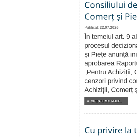
Consiliului de
Comerț și Pie
Publicat:
22.07.2026
În temeiul art. 9 
procesul deciziona
și Piețe anunță ini
aprobarea Raportul
„Pentru Achiziții,
cenzori privind co
Achiziții, Comerț 
CITEŞTE MAI MULT...
Cu privire la