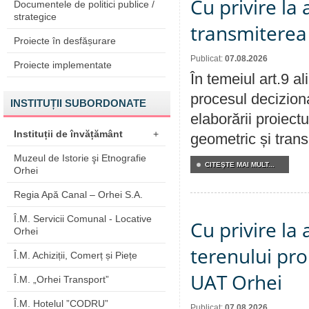
Cu privire la
Documentele de politici publice /
strategice
transmiterea 
Proiecte în desfășurare
Publicat:
07.08.2026
Proiecte implementate
În temeiul art.9 a
procesul deciziona
INSTITUȚII SUBORDONATE
elaborării proiect
Instituții de învățământ
+
geometric și transm
Muzeul de Istorie şi Etnografie
CITEŞTE MAI MULT...
Orhei
Regia Apă Canal – Orhei S.A.
Î.M. Servicii Comunal - Locative
Cu privire la
Orhei
terenului pro
Î.M. Achiziții, Comerț și Piețe
UAT Orhei
Î.M. „Orhei Transport”
Î.M. Hotelul ”CODRU”
Publicat:
07.08.2026