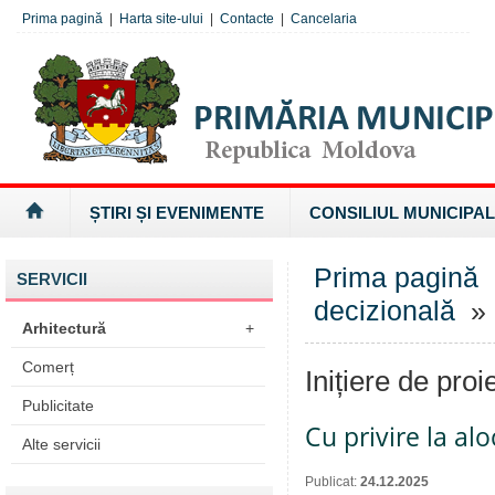
Prima pagină
|
Harta site-ului
|
Contacte
|
Cancelaria
ȘTIRI ȘI EVENIMENTE
CONSILIUL MUNICIPAL
Prima pagină
SERVICII
decizională
» I
Arhitectură
+
Comerț
Inițiere de proi
Publicitate
Cu privire la al
Alte servicii
Publicat:
24.12.2025