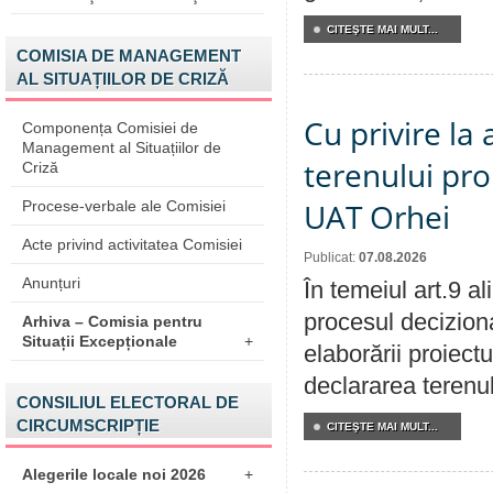
CITEŞTE MAI MULT...
COMISIA DE MANAGEMENT
AL SITUAȚIILOR DE CRIZĂ
Cu privire la
Componența Comisiei de
Management al Situațiilor de
terenului pro
Criză
UAT Orhei
Procese-verbale ale Comisiei
Acte privind activitatea Comisiei
Publicat:
07.08.2026
Anunțuri
În temeiul art.9 a
procesul deciziona
Arhiva – Comisia pentru
Situații Excepționale
+
elaborării proiect
declararea terenul
CONSILIUL ELECTORAL DE
CIRCUMSCRIPȚIE
CITEŞTE MAI MULT...
Alegerile locale noi 2026
+