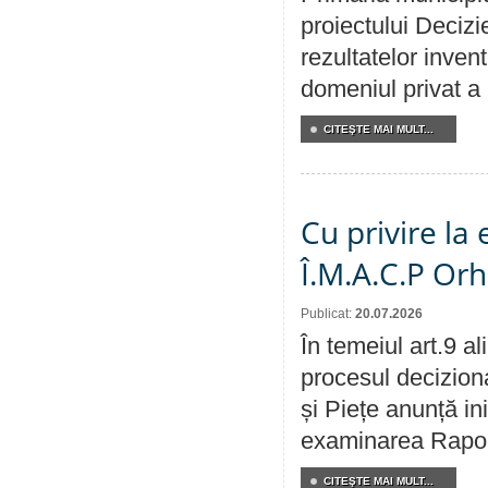
proiectului Decizi
rezultatelor invent
domeniul privat a
CITEŞTE MAI MULT...
Cu privire la
Î.M.A.C.P Or
Publicat:
20.07.2026
În temeiul art.9 a
procesul deciziona
și Piețe anunță ini
examinarea Raportu
CITEŞTE MAI MULT...