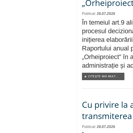
„Orheiproiect
Publicat:
28.07.2026
În temeiul art.9 a
procesul decizion
inițierea elaborări
Raportului anual p
„Orheiproiect” în a
administrație și ad
CITEŞTE MAI MULT...
Cu privire la
transmiterea 
Publicat:
28.07.2026