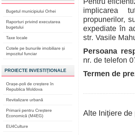
Pentru eficient
implicarea tu
Bugetul municipiului Orhei
propunerilor, su
Raporturi privind executarea
expediate în a
bugetului
str. Vasile Mahu
Taxe locale
Cotele pe bunurile imobiliare și
Persoana resp
impozitul funciar
nr. de telefon
PROIECTE INVESTIȚIONALE
Termen de prez
Orașe-poli de creștere în
Republica Moldova
Revitalizare urbană
Primarii pentru Creștere
Alte Inițiere de
Economică (M4EG)
EU4Culture