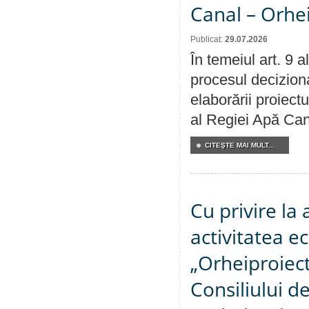
Canal – Orhe
Publicat:
29.07.2026
În temeiul art. 9 
procesul deciziona
elaborării proiectu
al Regiei Apă Can
CITEŞTE MAI MULT...
Cu privire la
activitatea e
„Orheiproiect”
Consiliului d