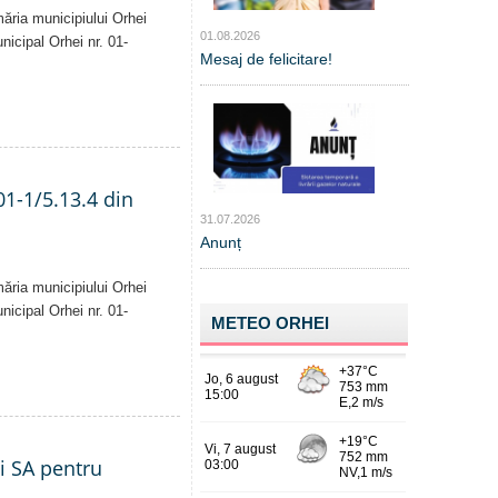
măria municipiului Orhei
01.08.2026
unicipal Orhei nr. 01-
Mesaj de felicitare!
01-1/5.13.4 din
31.07.2026
Anunț
măria municipiului Orhei
unicipal Orhei nr. 01-
METEO ORHEI
ei SA pentru