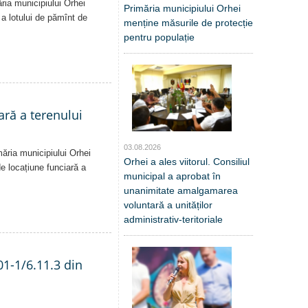
ăria municipiului Orhei
Primăria municipiului Orhei
ă a lotului de pămînt de
menține măsurile de protecție
pentru populație
ară a terenului
03.08.2026
măria municipiului Orhei
Orhei a ales viitorul. Consiliul
 de locațiune funciară a
municipal a aprobat în
unanimitate amalgamarea
voluntară a unităților
administrativ-teritoriale
01-1/6.11.3 din