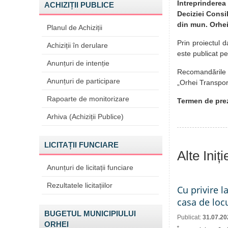
Întreprinderea
ACHIZIȚII PUBLICE
Deciziei Consil
din mun. Orhei
Planul de Achiziții
Prin proiectul d
Achiziții în derulare
este publicat p
Anunțuri de intenție
Recomandările pă
Anunțuri de participare
„Orhei Transport
Rapoarte de monitorizare
Termen de prez
Arhiva (Achiziții Publice)
LICITAȚII FUNCIARE
Alte Iniț
Anunțuri de licitații funciare
Rezultatele licitațiilor
Cu privire l
casa de locu
BUGETUL MUNICIPIULUI
Publicat:
31.07.20
ORHEI