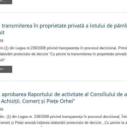
LT...
a transmiterea în proprietate privată a lotului de pămî
it
26
alin.(1) din Legea nr.239/2008 privind transparența în procesul decizional, Prim
laborării proiectului de decizie “Cu privire la transmiterea în proprietate privat
it“.
LT...
a aprobarea Raportului de activitate al Consiliului de 
 Achiziții, Comerț și Piețe Orhei”
26
 alin. (1) din Legea nr. 239/2008 privind transparența în procesul decizional, În
Comerț și Piețe anunță inițierea elaborării proiectului de decizie ,,Cu privire la