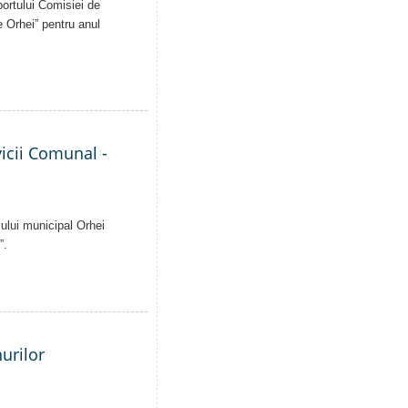
aportului Comisiei de
e Orhei” pentru anul
vicii Comunal -
iului municipal Orhei
”.
nurilor