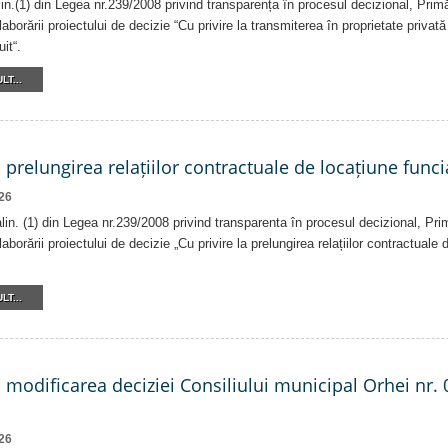
alin.(1) din Legea nr.239/2008 privind transparența în procesul decizional, Prim
laborării proiectului de decizie “Cu privire la transmiterea în proprietate privat
it“.
LT...
a prelungirea relațiilor contractuale de locațiune funci
26
 alin. (1) din Legea nr.239/2008 privind transparenta în procesul decizional, Pri
laborării proiectului de decizie „Cu privire la prelungirea relațiilor contractuale
LT...
a modificarea deciziei Consiliului municipal Orhei nr. 
26