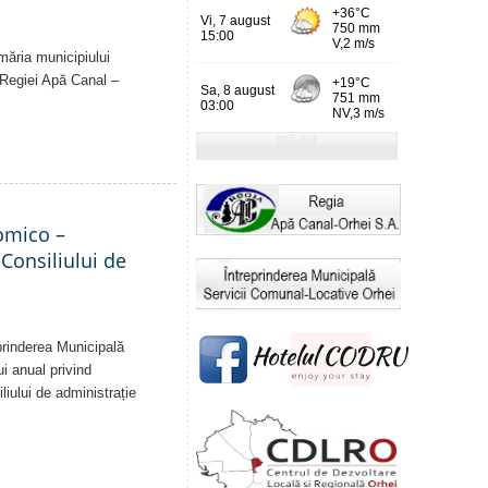
imăria municipiului
al Regiei Apă Canal –
nomico –
 Consiliului de
eprinderea Municipală
ui anual privind
liului de administrație