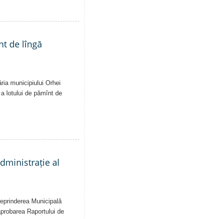
nt de lîngă
ăria municipiului Orhei
ă a lotului de pămînt de
administrație al
treprinderea Municipală
 aprobarea Raportului de