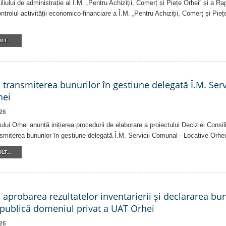
iliului de administrație al Î.M. „Pentru Achiziții, Comerț și Piețe Orhei” și a R
ntrolul activității economico-financiare a Î.M. „Pentru Achiziții, Comerț și Pieț
LT...
a transmiterea bunurilor în gestiune delegată Î.M. Ser
hei
26
ului Orhei anunță inițierea procedurii de elaborare a proiectului Deciziei Consil
ansmiterea bunurilor în gestiune delegată Î.M. Servicii Comunal - Locative Orhei
LT...
a aprobarea rezultatelor inventarierii și declararea bu
 publică domeniul privat a UAT Orhei
26