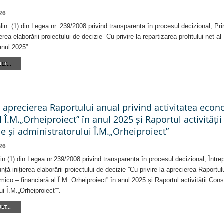
26
alin. (1) din Legea nr. 239/2008 privind transparența în procesul decizional, Pr
erea elaborării proiectului de decizie ”Cu privire la repartizarea profitului net 
anul 2025”.
LT...
a aprecierea Raportului anual privind activitatea eco
l Î.M.„Orheiproiect” în anul 2025 și Raportul activității
e și administratorului Î.M.„Orheiproiect”
26
alin.(1) din Legea nr.239/2008 privind transparența în procesul decizional, Într
nță inițierea elaborării proiectului de decizie ”Cu privire la aprecierea Raportul
ico – financiară al Î.M.„Orheiproiect” în anul 2025 și Raportul activității Consi
ui Î.M.„Orheiproiect””.
LT...