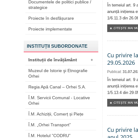
Documentele de politici publice /
În temeiul art. 9
strategice
anunță inițierea e
Proiecte în desfășurare
1/6.11.3 din 26.0
Proiecte implementate
CITEŞTE MAI MU
INSTITUȚII SUBORDONATE
Cu privire l
Instituții de învățământ
+
29.05.2026
Muzeul de Istorie şi Etnografie
Publicat:
31.07.20
Orhei
În temeiul art. 9
anunță inițierea e
Regia Apă Canal – Orhei S.A.
1/5.13.4 din 29.0
Î.M. Servicii Comunal - Locative
Orhei
CITEŞTE MAI MU
Î.M. Achiziții, Comerț și Piețe
Î.M. „Orhei Transport”
Cu privire l
Î.M. Hotelul ”CODRU”
anul 2025