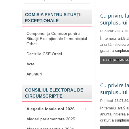
COMISIA PENTRU SITUAȚII
Cu privire l
EXCEPȚIONALE
surplusului
Publicat:
28.07.20
Componența Comisiei pentru
Situații Excepționale în municipiul
În temeiul art.9 
Orhei
anunță inițierea e
gratuit a surplusu
Deciziile CSE Orhei
CITEŞTE MAI MU
Acte
Anunțuri
Cu privire l
CONSILIUL ELECTORAL DE
surplusului
CIRCUMSCRIPȚIE
Publicat:
28.07.20
În temeiul art.9 
Alegerile locale noi 2026
+
anunță inițierea e
Alegeri parlamentare 2025
gratuit a surplusu