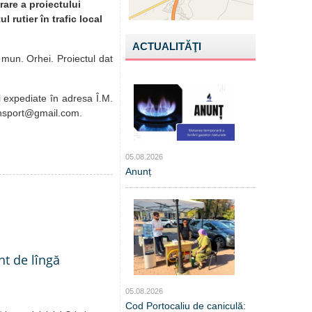
rare a proiectului
l rutier în trafic local
ACTUALITĂŢI
n mun. Orhei. Proiectul dat
fi expediate în adresa Î.M.
ransport@gmail.com.
05.08.2026
Anunț
nt de lîngă
05.08.2026
Cod Portocaliu de caniculă: