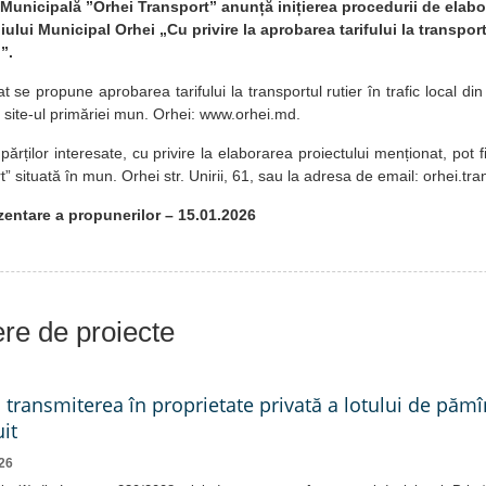
 Municipală ”Orhei Transport” anunță inițierea procedurii de elabo
iului Municipal Orhei „Cu privire la aprobarea tarifului la transportu
”.
at se propune aprobarea tarifului la transportul rutier în trafic local di
e site-ul primăriei mun. Orhei: www.orhei.md.
rților interesate, cu privire la elaborarea proiectului menționat, pot 
” situată în mun. Orhei str. Unirii, 61, sau la adresa de email: orhei.t
entare a propunerilor – 15.01.2026
iere de proiecte
a transmiterea în proprietate privată a lotului de pămî
it
26