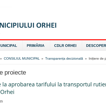
MUNICIPAL
PRIMĂRIA
CDLR ORHEI
DESCOPER
»
CONSILIUL MUNICIPAL
»
Transparența decizională
» Inițiere de p
de proiecte
 la aprobarea tarifului la transportul rutier
 Orhei
25