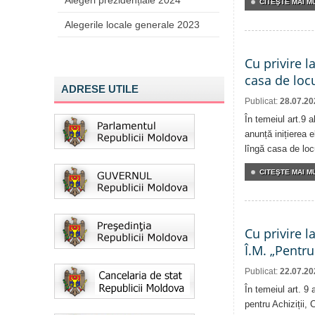
Alegeri prezidențiale 2024
CITEŞTE MAI MU
Alegerile locale generale 2023
Cu privire l
casa de locu
ADRESE UTILE
Publicat:
28.07.20
În temeiul art.9 
anunță inițierea e
lîngă casa de locu
CITEŞTE MAI MU
Cu privire l
Î.M. „Pentru
Publicat:
22.07.20
În temeiul art. 9
pentru Achiziții, 