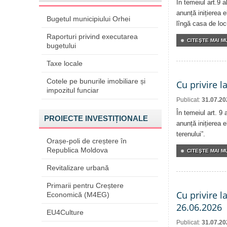
În temeiul art.9 
anunță inițierea e
Bugetul municipiului Orhei
lîngă casa de locu
Raporturi privind executarea
CITEŞTE MAI MU
bugetului
Taxe locale
Cotele pe bunurile imobiliare și
Cu privire l
impozitul funciar
Publicat:
31.07.20
În temeiul art. 9
PROIECTE INVESTIȚIONALE
anunță inițierea e
terenului”.
Orașe-poli de creștere în
Republica Moldova
CITEŞTE MAI MU
Revitalizare urbană
Primarii pentru Creștere
Cu privire l
Economică (M4EG)
26.06.2026
EU4Culture
Publicat:
31.07.20