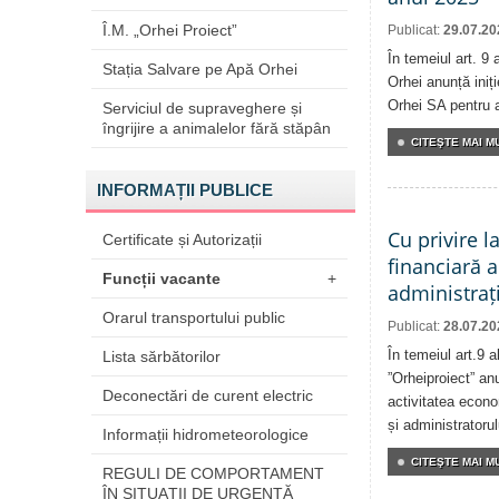
Î.M. „Orhei Proiect”
Publicat:
29.07.20
În temeiul art. 9 
Stația Salvare pe Apă Orhei
Orhei anunță iniți
Orhei SA pentru 
Serviciul de supraveghere și
îngrijire a animalelor fără stăpân
CITEŞTE MAI MU
INFORMAȚII PUBLICE
Cu privire l
Certificate și Autorizații
financiară a
Funcții vacante
+
administrați
Orarul transportului public
Publicat:
28.07.20
În temeiul art.9 
Lista sărbătorilor
”Orheiproiect” anu
Deconectări de curent electric
activitatea econom
și administratorul
Informații hidrometeorologice
CITEŞTE MAI MU
REGULI DE COMPORTAMENT
ÎN SITUAŢII DE URGENŢĂ