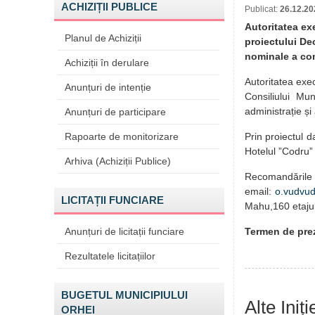
ACHIZIȚII PUBLICE
Publicat:
26.12.20
Autoritatea ex
Planul de Achiziții
proiectului De
nominale a cons
Achiziții în derulare
Autoritatea exec
Anunțuri de intenție
Consiliului Mu
administrație și
Anunțuri de participare
Rapoarte de monitorizare
Prin proiectul 
Hotelul ”Codru” 
Arhiva (Achiziții Publice)
Recomandările p
email:
o.vudvu
LICITAȚII FUNCIARE
Mahu,160 etajul 
Anunțuri de licitații funciare
Termen de prez
Rezultatele licitațiilor
BUGETUL MUNICIPIULUI
Alte Iniț
ORHEI