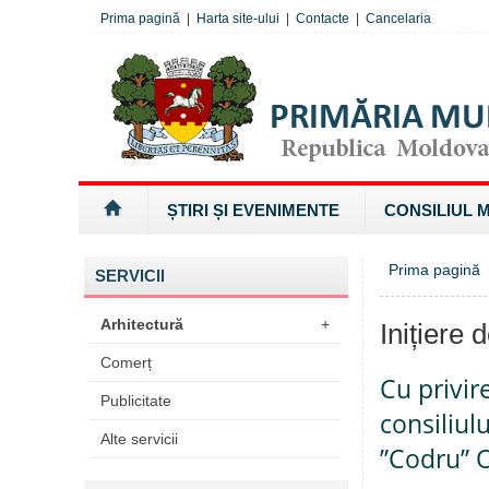
Prima pagină
|
Harta site-ului
|
Contacte
|
Cancelaria
ȘTIRI ȘI EVENIMENTE
CONSILIUL 
Prima pagină
SERVICII
Arhitectură
+
Inițiere 
Comerț
Cu privi
Publicitate
consiliul
Alte servicii
”Codru” O