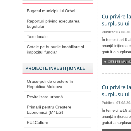
Bugetul municipiului Orhei
Cu privire l
Raporturi privind executarea
surplusului
bugetului
Publicat:
07.08.20
Taxe locale
În temeiul art.9 
anunță inițierea e
Cotele pe bunurile imobiliare și
impozitul funciar
gratuit a surplusu
CITEŞTE MAI MU
PROIECTE INVESTIȚIONALE
Orașe-poli de creștere în
Cu privire l
Republica Moldova
surplusului
Revitalizare urbană
Publicat:
07.08.20
Primarii pentru Creștere
În temeiul art.9 
Economică (M4EG)
anunță inițierea e
EU4Culture
gratuit a surplusu