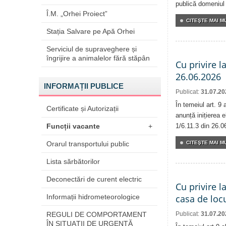
publică domeniul 
Î.M. „Orhei Proiect”
CITEŞTE MAI MU
Stația Salvare pe Apă Orhei
Serviciul de supraveghere și
îngrijire a animalelor fără stăpân
Cu privire l
26.06.2026
INFORMAȚII PUBLICE
Publicat:
31.07.20
În temeiul art. 9
Certificate și Autorizații
anunță inițierea e
Funcții vacante
+
1/6.11.3 din 26.0
Orarul transportului public
CITEŞTE MAI MU
Lista sărbătorilor
Deconectări de curent electric
Cu privire l
Informații hidrometeorologice
casa de locu
REGULI DE COMPORTAMENT
Publicat:
31.07.20
ÎN SITUAŢII DE URGENŢĂ