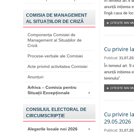
În temeiul art.9 
anunță inițierea e
lîngă casa de locu
COMISIA DE MANAGEMENT
AL SITUAȚIILOR DE CRIZĂ
CITEŞTE MAI MU
Componența Comisiei de
Management al Situațiilor de
Criză
Cu privire l
Procese-verbale ale Comisiei
Publicat:
31.07.20
În temeiul art. 9
Acte privind activitatea Comisiei
anunță inițierea e
Anunțuri
terenului”.
Arhiva – Comisia pentru
CITEŞTE MAI MU
Situații Excepționale
+
CONSILIUL ELECTORAL DE
Cu privire l
CIRCUMSCRIPȚIE
29.05.2026
Alegerile locale noi 2026
+
Publicat:
31.07.20