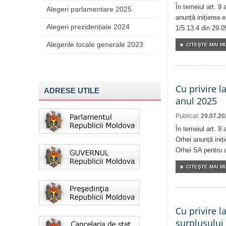
În temeiul art. 9
Alegeri parlamentare 2025
anunță inițierea e
Alegeri prezidențiale 2024
1/5.13.4 din 29.0
Alegerile locale generale 2023
CITEŞTE MAI MU
Cu privire l
ADRESE UTILE
anul 2025
Publicat:
29.07.20
În temeiul art. 9 
Orhei anunță iniți
Orhei SA pentru 
CITEŞTE MAI MU
Cu privire l
surplusului