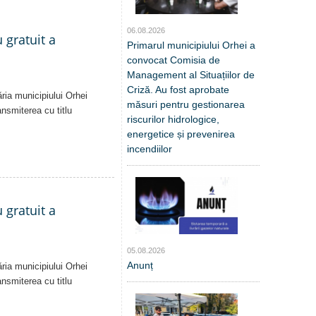
06.08.2026
 gratuit a
Primarul municipiului Orhei a
convocat Comisia de
Management al Situațiilor de
Criză. Au fost aprobate
ăria municipiului Orhei
măsuri pentru gestionarea
ansmiterea cu titlu
riscurilor hidrologice,
energetice și prevenirea
incendiilor
 gratuit a
05.08.2026
Anunț
ăria municipiului Orhei
ansmiterea cu titlu