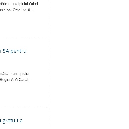
măria municipiului Orhei
unicipal Orhei nr. 01-
ei SA pentru
imăria municipiului
al Regiei Apă Canal –
 gratuit a