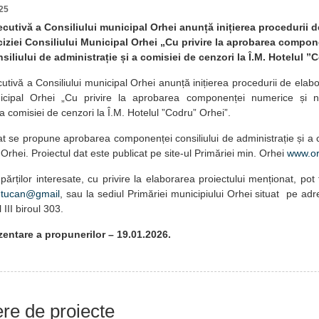
25
ecutivă a Consiliului municipal Orhei anunță inițierea procedurii d
ciziei Consiliului Municipal Orhei „Cu privire la aprobarea compon
iliului de administrație și a comisiei de cenzori la Î.M. Hotelul ”
utivă a Consiliului municipal Orhei anunță inițierea procedurii de elabo
nicipal Orhei „Cu privire la aprobarea componenței numerice și n
 a comisiei de cenzori la Î.M. Hotelul ”Codru” Orhei”.
dat se propune aprobarea componenței consiliului de administrație și a c
Orhei. Proiectul dat este publicat pe site-ul Primăriei min. Orhei
www.or
ărților interesate, cu privire la elaborarea proiectului menționat, pot
dtucan@gmail
, sau la sediul Primăriei municipiului Orhei situat pe adr
III biroul 303.
entare a propunerilor – 19.01.2026.
iere de proiecte