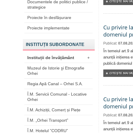
Documentele de politici publice /
CITEŞTE MAI MU
strategice
Proiecte în desfășurare
Cu privire l
Proiecte implementate
domeniul pr
Publicat:
07.08.20
INSTITUȚII SUBORDONATE
În temeiul art.9 
anunță inițierea e
Instituții de învățământ
+
publică domeniul 
Muzeul de Istorie şi Etnografie
Orhei
CITEŞTE MAI MU
Regia Apă Canal – Orhei S.A.
Î.M. Servicii Comunal - Locative
Cu privire l
Orhei
domeniul pr
Î.M. Achiziții, Comerț și Piețe
Publicat:
07.08.20
Î.M. „Orhei Transport”
În temeiul art.9 
anunță inițierea e
Î.M. Hotelul ”CODRU”