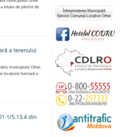
ăria municipiului Orhei
ă a lotului de pămînt de
ară a terenului
măria municipiului Orhei
 de locațiune funciară a
01-1/5.13.4 din