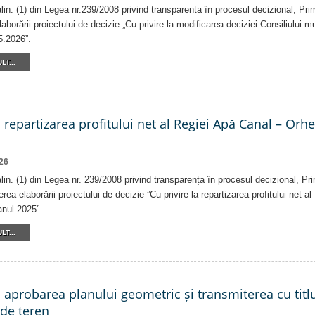
 alin. (1) din Legea nr.239/2008 privind transparenta în procesul decizional, Pri
laborării proiectului de decizie „Cu privire la modificarea deciziei Consiliului m
5.2026”.
LT...
a repartizarea profitului net al Regiei Apă Canal – Orh
26
alin. (1) din Legea nr. 239/2008 privind transparența în procesul decizional, Pr
erea elaborării proiectului de decizie ”Cu privire la repartizarea profitului net 
anul 2025”.
LT...
a aprobarea planului geometric și transmiterea cu titlu
 de teren