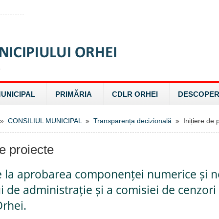
MUNICIPAL
PRIMĂRIA
CDLR ORHEI
DESCOPER
»
CONSILIUL MUNICIPAL
»
Transparența decizională
» Inițiere de p
de proiecte
re la aprobarea componenței numerice și 
ui de administrație și a comisiei de cenzori 
rhei.