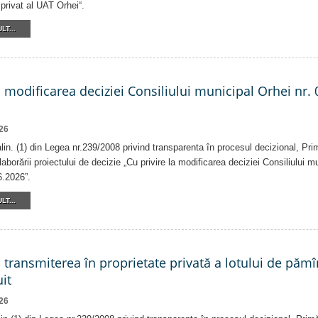
privat al UAT Orhei“.
LT...
a modificarea deciziei Consiliului municipal Orhei nr. 
26
 alin. (1) din Legea nr.239/2008 privind transparenta în procesul decizional, Pri
laborării proiectului de decizie „Cu privire la modificarea deciziei Consiliului m
6.2026”.
LT...
a transmiterea în proprietate privată a lotului de pămî
it
26