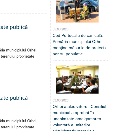
tate publică
05.08.2026
Cod Portocaliu de caniculă:
Primăria municipiului Orhei
menține măsurile de protecție
ăria municipiului Orhei
pentru populație
 terenului proprietate
tate publică
03.08.2026
Orhei a ales viitorul. Consiliul
municipal a aprobat în
unanimitate amalgamarea
ăria municipiului Orhei
voluntară a unităților
 terenului proprietate