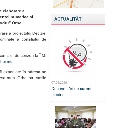
e elaborare a
enței numerice și
ACTUALITĂŢI
Codru” Orhei”.
rare a proiectului Deciziei
ominale a consiliului de
omisiei de cenzori la Î.M.
hei.md
.
 fi expediate în adresa pe
esa mun. Orhei str. Vasile
07.08.2026
Deconectări de curent
electric