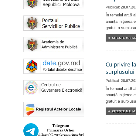
Publicat:
28.07.20
În temeiul art.9 
anunță inițierea e
gratuit a surplusu
CITEŞTE MAI MU
Cu privire l
surplusului
Publicat:
28.07.20
În temeiul art.9 
anunță inițierea e
gratuit a surplusu
CITEŞTE MAI MU