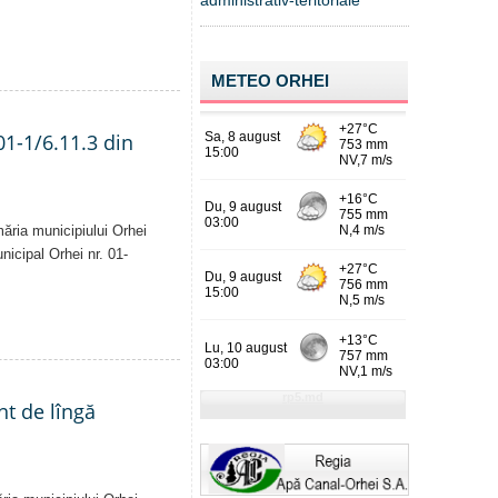
administrativ-teritoriale
METEO ORHEI
01-1/6.11.3 din
măria municipiului Orhei
unicipal Orhei nr. 01-
nt de lîngă