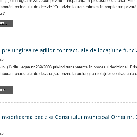
alin.(1) din Legea nr.239/2008 privind transparența în procesul decizional, Prim
laborării proiectului de decizie “Cu privire la transmiterea în proprietate privat
it“.
LT...
a prelungirea relațiilor contractuale de locațiune funci
26
 alin. (1) din Legea nr.239/2008 privind transparenta în procesul decizional, Pri
laborării proiectului de decizie „Cu privire la prelungirea relațiilor contractuale
LT...
a modificarea deciziei Consiliului municipal Orhei nr. 
26