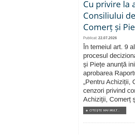
Cu privire la
Consiliului de
Comerț și Pie
Publicat:
22.07.2026
În temeiul art. 9 
procesul deciziona
și Piețe anunță ini
aprobarea Raportul
„Pentru Achiziții,
cenzori privind co
Achiziții, Comerț 
CITEŞTE MAI MULT...