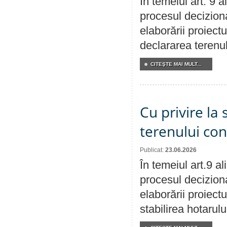
În temeiul art. 9 
procesul deciziona
elaborării proiect
declararea terenul
CITEŞTE MAI MULT...
Cu privire la 
terenului co
Publicat:
23.06.2026
În temeiul art.9 a
procesul deciziona
elaborării proiect
stabilirea hotarulu