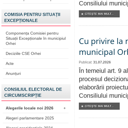
Consiliului munici
COMISIA PENTRU SITUAȚII
CITEŞTE MAI MULT...
EXCEPȚIONALE
Componența Comisiei pentru
Cu privire la 
Situații Excepționale în municipiul
Orhei
municipal Orh
Deciziile CSE Orhei
Publicat:
31.07.2026
Acte
În temeiul art. 9 
Anunțuri
procesul deciziona
elaborării proiectu
CONSILIUL ELECTORAL DE
Consiliului munici
CIRCUMSCRIPȚIE
CITEŞTE MAI MULT...
Alegerile locale noi 2026
+
Alegeri parlamentare 2025