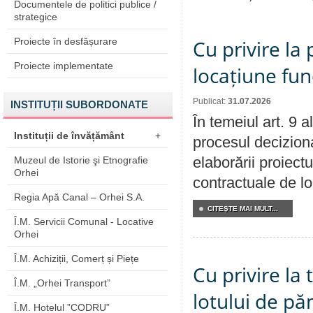
Documentele de politici publice /
strategice
Proiecte în desfășurare
Cu privire la 
Proiecte implementate
locațiune fun
Publicat:
31.07.2026
INSTITUȚII SUBORDONATE
În temeiul art. 9 
Instituții de învățământ
+
procesul deciziona
elaborării proiectu
Muzeul de Istorie şi Etnografie
Orhei
contractuale de lo
Regia Apă Canal – Orhei S.A.
CITEŞTE MAI MULT...
Î.M. Servicii Comunal - Locative
Orhei
Î.M. Achiziții, Comerț și Piețe
Cu privire la
Î.M. „Orhei Transport”
lotului de pă
Î.M. Hotelul ”CODRU”