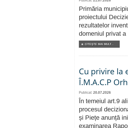
Publicat:
21.07.2026
Primăria municipiu
proiectului Decizi
rezultatelor invent
domeniul privat a
CITEŞTE MAI MULT...
Cu privire la
Î.M.A.C.P Or
Publicat:
20.07.2026
În temeiul art.9 a
procesul deciziona
și Piețe anunță ini
examinarea Raportu