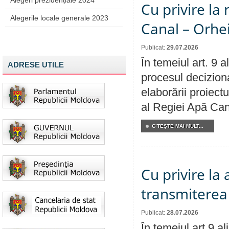
Alegeri prezidențiale 2024
Cu privire la 
Alegerile locale generale 2023
Canal – Orhe
Publicat:
29.07.2026
În temeiul art. 9 
ADRESE UTILE
procesul deciziona
elaborării proiectu
al Regiei Apă Can
CITEŞTE MAI MULT...
Cu privire la
transmiterea 
Publicat:
28.07.2026
În temeiul art.9 a