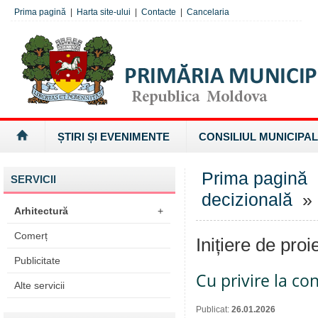
Prima pagină
|
Harta site-ului
|
Contacte
|
Cancelaria
ȘTIRI ȘI EVENIMENTE
CONSILIUL MUNICIPAL
Prima pagină
SERVICII
decizională
» I
Arhitectură
+
Comerț
Inițiere de proi
Publicitate
Cu privire la co
Alte servicii
Publicat:
26.01.2026