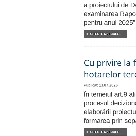
a proiectului de D
examinarea Raport
pentru anul 2025”
CITEŞTE MAI MULT...
Cu privire la
hotarelor te
Publicat:
13.07.2026
În temeiul art.9 a
procesul deciziona
elaborării proiect
formarea prin sepa
CITEŞTE MAI MULT...