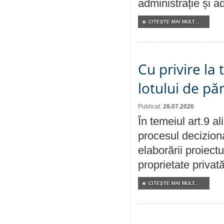
administrație și ad
CITEŞTE MAI MULT...
Cu privire la
lotului de pă
Publicat:
28.07.2026
În temeiul art.9 a
procesul deciziona
elaborării proiectu
proprietate privat
CITEŞTE MAI MULT...