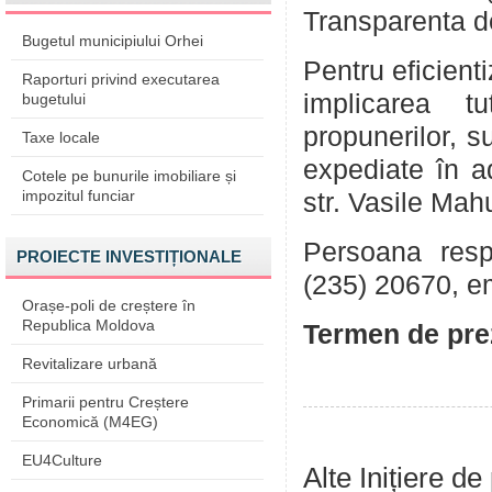
Transparenta de
Bugetul municipiului Orhei
Pentru eficient
Raporturi privind executarea
implicarea tu
bugetului
propunerilor, su
Taxe locale
expediate în a
Cotele pe bunurile imobiliare și
impozitul funciar
str. Vasile Mah
Persoana respo
PROIECTE INVESTIȚIONALE
(235) 20670, e
Orașe-poli de creștere în
Republica Moldova
Termen de pre
Revitalizare urbană
Primarii pentru Creștere
Economică (M4EG)
EU4Culture
Alte Inițiere de