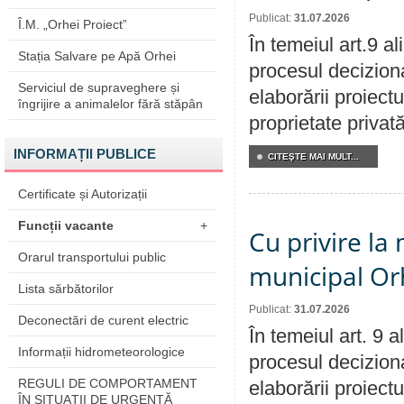
Publicat:
31.07.2026
Î.M. „Orhei Proiect”
În temeiul art.9 a
Stația Salvare pe Apă Orhei
procesul deciziona
Serviciul de supraveghere și
elaborării proiectu
îngrijire a animalelor fără stăpân
proprietate privat
INFORMAȚII PUBLICE
CITEŞTE MAI MULT...
Certificate și Autorizații
Funcții vacante
+
Cu privire la 
Orarul transportului public
municipal Orh
Lista sărbătorilor
Publicat:
31.07.2026
Deconectări de curent electric
În temeiul art. 9 
Informații hidrometeorologice
procesul deciziona
REGULI DE COMPORTAMENT
elaborării proiectu
ÎN SITUAŢII DE URGENŢĂ