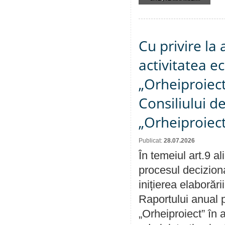
Cu privire la
activitatea e
„Orheiproiect”
Consiliului d
„Orheiproiect
Publicat:
28.07.2026
În temeiul art.9 a
procesul decizion
inițierea elaborări
Raportului anual p
„Orheiproiect” în a