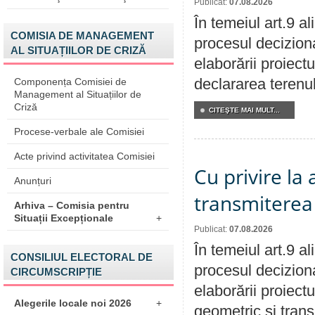
Publicat:
07.08.2026
În temeiul art.9 a
COMISIA DE MANAGEMENT
procesul deciziona
AL SITUAȚIILOR DE CRIZĂ
elaborării proiect
declararea terenul
Componența Comisiei de
Management al Situațiilor de
Criză
CITEŞTE MAI MULT...
Procese-verbale ale Comisiei
Acte privind activitatea Comisiei
Cu privire la
Anunțuri
transmiterea 
Arhiva – Comisia pentru
Situații Excepționale
+
Publicat:
07.08.2026
În temeiul art.9 a
CONSILIUL ELECTORAL DE
procesul deciziona
CIRCUMSCRIPȚIE
elaborării proiect
Alegerile locale noi 2026
+
geometric și transm