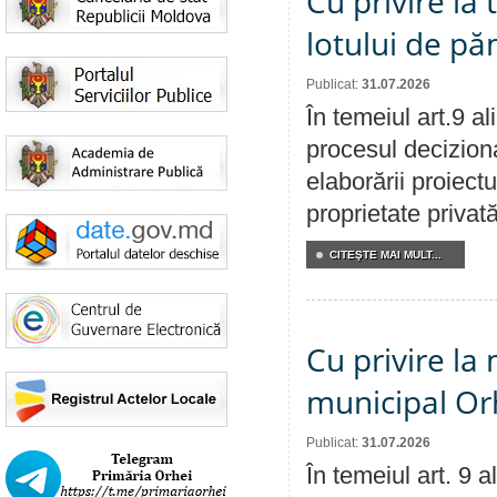
Cu privire la
lotului de pă
Publicat:
31.07.2026
În temeiul art.9 a
procesul deciziona
elaborării proiectu
proprietate privat
CITEŞTE MAI MULT...
Cu privire la 
municipal Orh
Publicat:
31.07.2026
În temeiul art. 9 