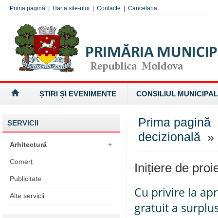
Prima pagină
|
Harta site-ului
|
Contacte
|
Cancelaria
ȘTIRI ȘI EVENIMENTE
CONSILIUL MUNICIPAL
Prima pagină
SERVICII
decizională
» I
Arhitectură
+
Comerț
Inițiere de proi
Publicitate
Cu privire la ap
Alte servicii
gratuit a surplu