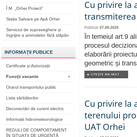
Cu privire la
Î.M. „Orhei Proiect”
transmiterea 
Stația Salvare pe Apă Orhei
Publicat:
07.08.2026
Serviciul de supraveghere și
îngrijire a animalelor fără stăpân
În temeiul art.9 a
procesul deciziona
INFORMAȚII PUBLICE
elaborării proiect
geometric și transm
Certificate și Autorizații
CITEŞTE MAI MULT...
Funcții vacante
+
Orarul transportului public
Lista sărbătorilor
Cu privire la
Deconectări de curent electric
terenului pro
Informații hidrometeorologice
UAT Orhei
REGULI DE COMPORTAMENT
ÎN SITUAŢII DE URGENŢĂ