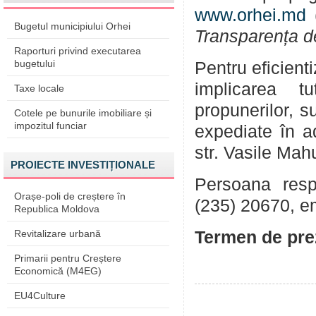
www.orhei.md
(
Bugetul municipiului Orhei
Transparența d
Raporturi privind executarea
bugetului
Pentru eficient
implicarea tu
Taxe locale
propunerilor, su
Cotele pe bunurile imobiliare și
impozitul funciar
expediate în a
str. Vasile Mah
PROIECTE INVESTIȚIONALE
Persoana respo
Orașe-poli de creștere în
(235) 20670, e
Republica Moldova
Revitalizare urbană
Termen de prez
Primarii pentru Creștere
Economică (M4EG)
EU4Culture