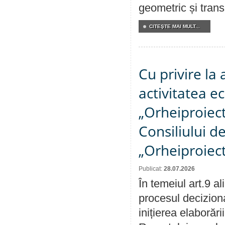
geometric și transm
CITEŞTE MAI MULT...
Cu privire la
activitatea e
„Orheiproiect”
Consiliului d
„Orheiproiect
Publicat:
28.07.2026
În temeiul art.9 a
procesul decizion
inițierea elaborări