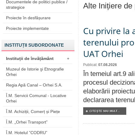
Documentele de politici publice /
Alte Inițiere de
strategice
Proiecte în desfășurare
Cu privire la
Proiecte implementate
terenului pro
INSTITUȚII SUBORDONATE
UAT Orhei
Instituții de învățământ
+
Publicat:
07.08.2026
Muzeul de Istorie şi Etnografie
În temeiul art.9 a
Orhei
procesul deciziona
Regia Apă Canal – Orhei S.A.
elaborării proiect
Î.M. Servicii Comunal - Locative
declararea terenul
Orhei
Î.M. Achiziții, Comerț și Piețe
CITEŞTE MAI MULT...
Î.M. „Orhei Transport”
Î.M. Hotelul ”CODRU”