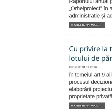
Raportului anual p
„Orheiproiect” în a
administrație și ad
CITEŞTE MAI MULT...
Cu privire la
lotului de pă
Publicat:
28.07.2026
În temeiul art.9 a
procesul deciziona
elaborării proiectu
proprietate privat
CITEŞTE MAI MULT...