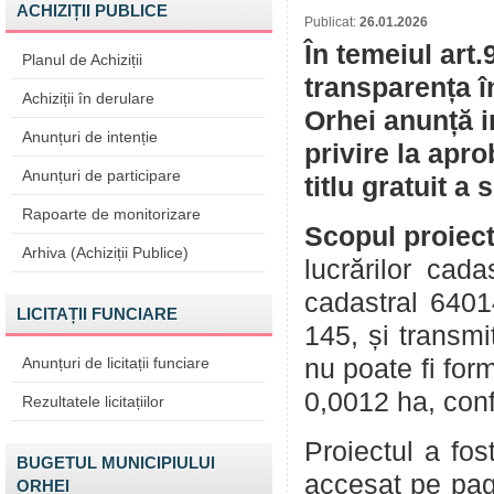
ACHIZIȚII PUBLICE
Publicat:
26.01.2026
În temeiul art.
Planul de Achiziții
transparența î
Achiziții în derulare
Orhei anunță i
Anunțuri de intenție
privire la apr
Anunțuri de participare
titlu gratuit a
Rapoarte de monitorizare
Scopul proiect
Arhiva (Achiziții Publice)
lucrărilor cad
cadastral 6401
LICITAȚII FUNCIARE
145, și transmi
Anunțuri de licitații funciare
nu poate fi for
0,0012 ha, con
Rezultatele licitațiilor
Proiectul a fos
BUGETUL MUNICIPIULUI
accesat pe pag
ORHEI