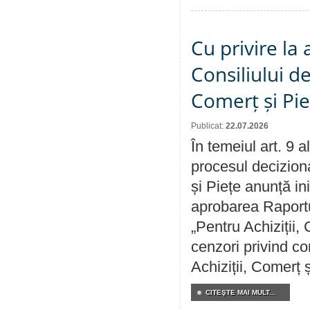
Cu privire la
Consiliului de
Comerț și Pie
Publicat:
22.07.2026
În temeiul art. 9 
procesul deciziona
și Piețe anunță ini
aprobarea Raportul
„Pentru Achiziții,
cenzori privind co
Achiziții, Comerț 
CITEŞTE MAI MULT...