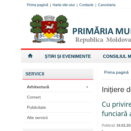
Prima pagină
|
Harta site-ului
|
Contacte
|
Cancelaria
ȘTIRI ȘI EVENIMENTE
CONSILIUL 
Prima pagină
SERVICII
Arhitectură
+
Inițiere 
Comerț
Cu privir
Publicitate
funciară 
Alte servicii
Publicat:
16.02.20