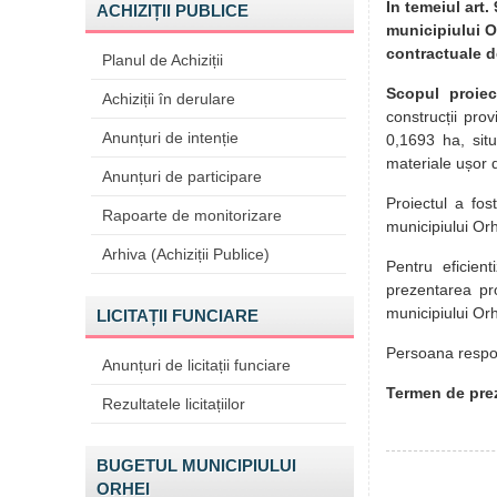
În temeiul art.
ACHIZIȚII PUBLICE
municipiului Or
contractuale d
Planul de Achiziții
Scopul proiec
Achiziții în derulare
construcții pro
Anunțuri de intenție
0,1693 ha, situ
materiale ușor 
Anunțuri de participare
Proiectul a fos
Rapoarte de monitorizare
municipiului Or
Arhiva (Achiziții Publice)
Pentru eficient
prezentarea pro
municipiului Or
LICITAȚII FUNCIARE
Persoana respon
Anunțuri de licitații funciare
Termen de prez
Rezultatele licitațiilor
BUGETUL MUNICIPIULUI
ORHEI