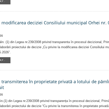
LT...
a modificarea deciziei Consiliului municipal Orhei nr. 
26
 alin. (1) din Legea nr.239/2008 privind transparenta în procesul decizional, Pri
laborării proiectului de decizie „Cu privire la modificarea deciziei Consiliului m
5.2026”.
LT...
a transmiterea în proprietate privată a lotului de pămî
it
26
alin.(1) din Legea nr.239/2008 privind transparența în procesul decizional, Prim
laborării proiectului de decizie “Cu privire la transmiterea în proprietate privat