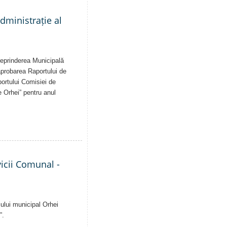
administrație al
treprinderea Municipală
 aprobarea Raportului de
aportului Comisiei de
e Orhei” pentru anul
vicii Comunal -
iului municipal Orhei
”.