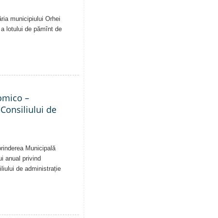
ăria municipiului Orhei
ă a lotului de pămînt de
nomico –
 Consiliului de
eprinderea Municipală
ui anual privind
liului de administrație