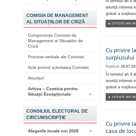
În temeiul art.9 
anunță inițierea e
gratuit a surplusu
COMISIA DE MANAGEMENT
AL SITUAȚIILOR DE CRIZĂ
CITEŞTE MAI MU
Componența Comisiei de
Management al Situațiilor de
Criză
Cu privire l
surplusului
Procese-verbale ale Comisiei
Publicat:
28.07.20
Acte privind activitatea Comisiei
În temeiul art.9 
Anunțuri
anunță inițierea e
gratuit a surplusu
Arhiva – Comisia pentru
Situații Excepționale
+
CITEŞTE MAI MU
CONSILIUL ELECTORAL DE
CIRCUMSCRIPȚIE
Cu privire l
casa de locu
Alegerile locale noi 2026
+