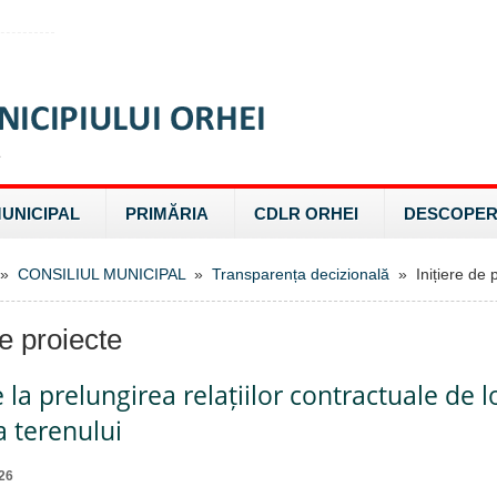
MUNICIPAL
PRIMĂRIA
CDLR ORHEI
DESCOPER
»
CONSILIUL MUNICIPAL
»
Transparența decizională
» Inițiere de p
de proiecte
e la prelungirea relațiilor contractuale de 
a terenului
26