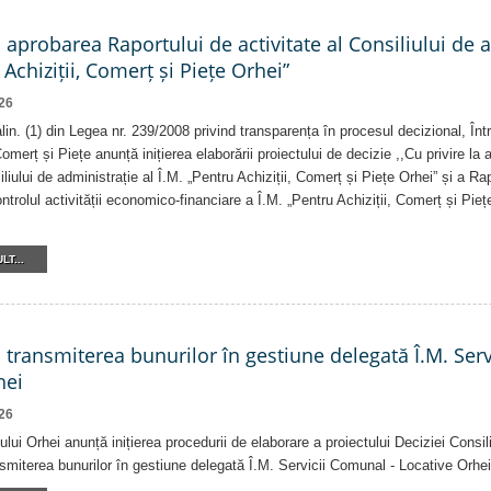
a aprobarea Raportului de activitate al Consiliului de 
 Achiziții, Comerț și Piețe Orhei”
26
 alin. (1) din Legea nr. 239/2008 privind transparența în procesul decizional, În
Comerț și Piețe anunță inițierea elaborării proiectului de decizie ,,Cu privire la
iliului de administrație al Î.M. „Pentru Achiziții, Comerț și Piețe Orhei” și a R
ntrolul activității economico-financiare a Î.M. „Pentru Achiziții, Comerț și Pieț
LT...
a transmiterea bunurilor în gestiune delegată Î.M. Ser
hei
26
ului Orhei anunță inițierea procedurii de elaborare a proiectului Deciziei Consil
ansmiterea bunurilor în gestiune delegată Î.M. Servicii Comunal - Locative Orhei