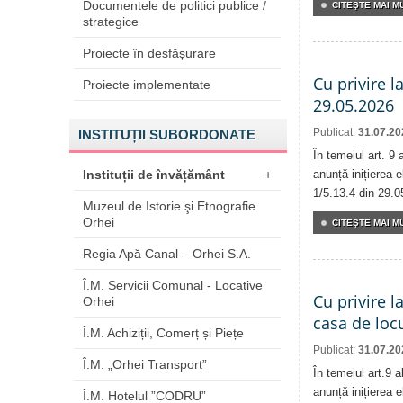
Documentele de politici publice /
CITEŞTE MAI MU
strategice
Proiecte în desfășurare
Cu privire l
Proiecte implementate
29.05.2026
Publicat:
31.07.20
INSTITUȚII SUBORDONATE
În temeiul art. 9
Instituții de învățământ
+
anunță inițierea e
1/5.13.4 din 29.0
Muzeul de Istorie şi Etnografie
Orhei
CITEŞTE MAI MU
Regia Apă Canal – Orhei S.A.
Î.M. Servicii Comunal - Locative
Cu privire l
Orhei
casa de locu
Î.M. Achiziții, Comerț și Piețe
Publicat:
31.07.20
Î.M. „Orhei Transport”
În temeiul art.9 
anunță inițierea e
Î.M. Hotelul ”CODRU”