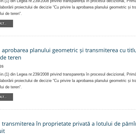
alin.(1) din Legea nr.239/2008 privind transparența în procesul decizional, Prim
laborării proiectului de decizie “Cu privire la aprobarea planului geometric și tr
lui de teren“.
LT...
a aprobarea planului geometric și transmiterea cu titlu
 de teren
26
alin.(1) din Legea nr.239/2008 privind transparența în procesul decizional, Prim
laborării proiectului de decizie “Cu privire la aprobarea planului geometric și tr
lui de teren“.
LT...
a transmiterea în proprietate privată a lotului de pămî
it