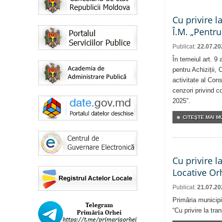
Cu privire l
Î.M. „Pentru
Publicat:
22.07.20
În temeiul art. 9
pentru Achiziții, 
activitate al Cons
cenzori privind co
2025”.
CITEŞTE MAI MU
Cu privire l
Locative Or
Publicat:
21.07.20
Primăria municipi
“Cu privire la tr