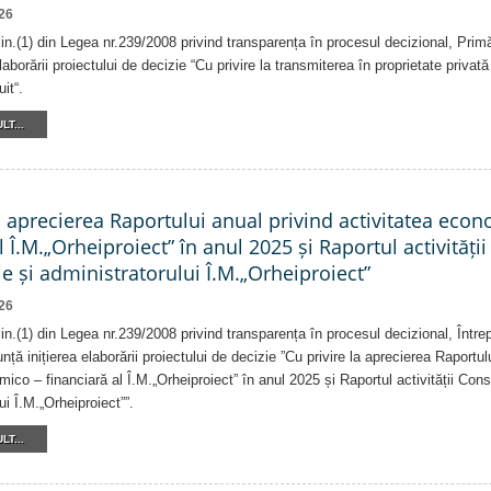
26
alin.(1) din Legea nr.239/2008 privind transparența în procesul decizional, Prim
laborării proiectului de decizie “Cu privire la transmiterea în proprietate privat
it“.
LT...
a aprecierea Raportului anual privind activitatea eco
l Î.M.„Orheiproiect” în anul 2025 și Raportul activității
e și administratorului Î.M.„Orheiproiect”
26
alin.(1) din Legea nr.239/2008 privind transparența în procesul decizional, Într
nță inițierea elaborării proiectului de decizie ”Cu privire la aprecierea Raportul
ico – financiară al Î.M.„Orheiproiect” în anul 2025 și Raportul activității Consi
ui Î.M.„Orheiproiect””.
LT...