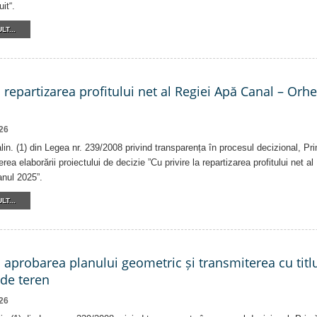
it“.
LT...
a repartizarea profitului net al Regiei Apă Canal – Orh
26
alin. (1) din Legea nr. 239/2008 privind transparența în procesul decizional, Pr
erea elaborării proiectului de decizie ”Cu privire la repartizarea profitului net 
anul 2025”.
LT...
a aprobarea planului geometric și transmiterea cu titlu
 de teren
26