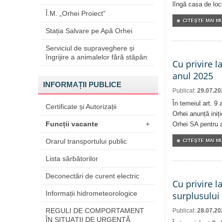
lîngă casa de locu
Î.M. „Orhei Proiect”
CITEŞTE MAI MU
Stația Salvare pe Apă Orhei
Serviciul de supraveghere și
îngrijire a animalelor fără stăpân
Cu privire l
anul 2025
INFORMAȚII PUBLICE
Publicat:
29.07.20
În temeiul art. 9 
Certificate și Autorizații
Orhei anunță iniți
Funcții vacante
+
Orhei SA pentru 
Orarul transportului public
CITEŞTE MAI MU
Lista sărbătorilor
Deconectări de curent electric
Cu privire l
Informații hidrometeorologice
surplusului
REGULI DE COMPORTAMENT
Publicat:
28.07.20
ÎN SITUAŢII DE URGENŢĂ