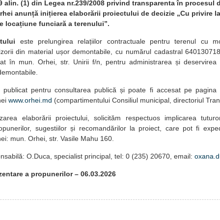
 9 alin. (1) din Legea nr.239/2008 privind transparenta în procesul 
hei anunță inițierea elaborării proiectului de decizie „Cu privire la
e locațiune funciară a terenului”.
tului
este prelungirea relațiilor contractuale pentru terenul cu m
vizorii din material ușor demontabile, cu numărul cadastral 640130718
at în mun. Orhei, str. Unirii f/n, pentru administrarea și deservirea c
demontabile.
t publicat pentru consultarea publică și poate fi accesat pe pagina
hei
www.orhei.md
(compartimentului Consiliul municipal, directoriul Tra
izarea elaborării proiectului, solicităm respectuos implicarea tuturo
punerilor, sugestiilor și recomandărilor la proiect, care pot fi expe
hei: mun. Orhei, str. Vasile Mahu 160.
sabilă: O.Duca, specialist principal, tel: 0 (235) 20670, email:
oxana.
entare a propunerilor
– 06.03.2026