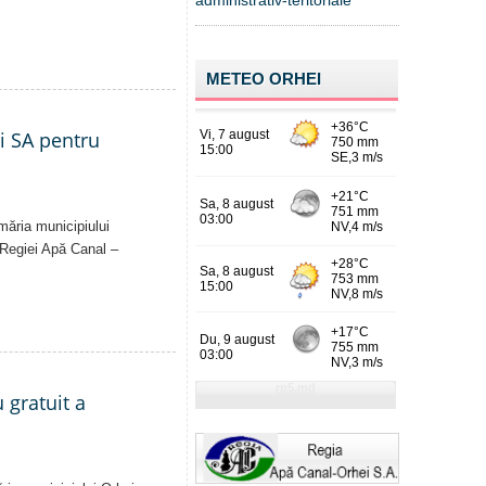
administrativ-teritoriale
METEO ORHEI
ei SA pentru
imăria municipiului
al Regiei Apă Canal –
 gratuit a