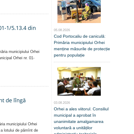
01-1/5.13.4 din
05.08.2026
Cod Portocaliu de caniculă:
Primăria municipiului Orhei
menține măsurile de protecție
măria municipiului Orhei
pentru populație
unicipal Orhei nr. 01-
nt de lîngă
03.08.2026
Orhei a ales viitorul. Consiliul
municipal a aprobat în
unanimitate amalgamarea
ăria municipiului Orhei
voluntară a unităților
ă a lotului de pămînt de