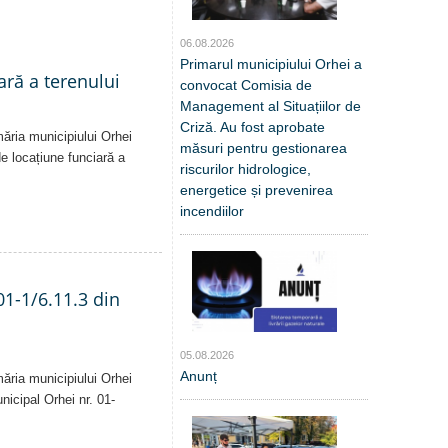
06.08.2026
Primarul municipiului Orhei a
ară a terenului
convocat Comisia de
Management al Situațiilor de
Criză. Au fost aprobate
măria municipiului Orhei
măsuri pentru gestionarea
 de locațiune funciară a
riscurilor hidrologice,
energetice și prevenirea
incendiilor
01-1/6.11.3 din
05.08.2026
Anunț
măria municipiului Orhei
unicipal Orhei nr. 01-