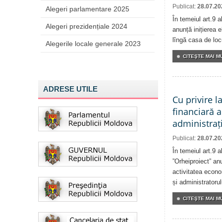
Publicat:
28.07.20
Alegeri parlamentare 2025
În temeiul art.9 
Alegeri prezidențiale 2024
anunță inițierea e
lîngă casa de locu
Alegerile locale generale 2023
CITEŞTE MAI MU
ADRESE UTILE
Cu privire l
financiară a
administrați
Publicat:
28.07.20
În temeiul art.9 
”Orheiproiect” anu
activitatea econom
și administratorul
CITEŞTE MAI MU