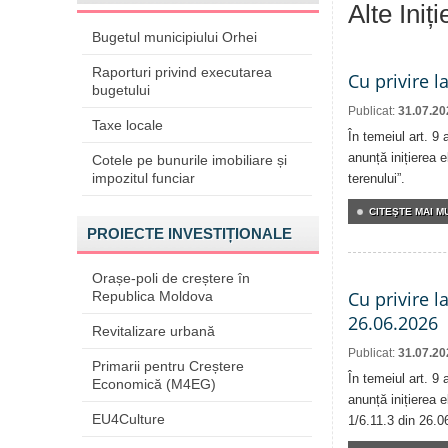
Alte Iniț
Bugetul municipiului Orhei
Raporturi privind executarea
Cu privire l
bugetului
Publicat:
31.07.20
Taxe locale
În temeiul art. 9
anunță inițierea e
Cotele pe bunurile imobiliare și
impozitul funciar
terenului”.
CITEŞTE MAI MU
PROIECTE INVESTIȚIONALE
Orașe-poli de creștere în
Cu privire l
Republica Moldova
26.06.2026
Revitalizare urbană
Publicat:
31.07.20
Primarii pentru Creștere
În temeiul art. 9
Economică (M4EG)
anunță inițierea e
EU4Culture
1/6.11.3 din 26.0