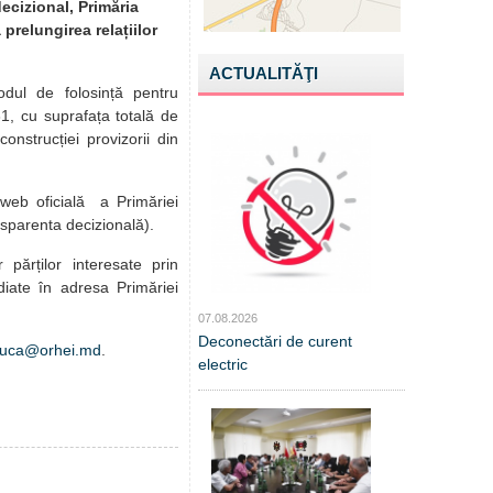
decizional, Primăria
 prelungirea relațiilor
ACTUALITĂŢI
odul de folosință pentru
1, cu suprafața totală de
onstrucției provizorii din
 web oficială a Primăriei
nsparenta decizională).
r părților interesate prin
diate în adresa Primăriei
07.08.2026
Deconectări de curent
duca@orhei.md
.
electric