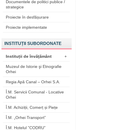
Documentele de politici publice /
strategice
Proiecte în desfășurare
Proiecte implementate
INSTITUȚII SUBORDONATE
Instituții de învățământ
+
Muzeul de Istorie şi Etnografie
Orhei
Regia Apă Canal – Orhei S.A.
Î.M. Servicii Comunal - Locative
Orhei
Î.M. Achiziții, Comerț și Piețe
Î.M. „Orhei Transport”
Î.M. Hotelul ”CODRU”