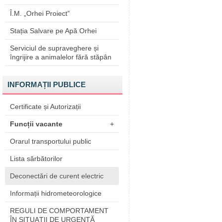
Î.M. „Orhei Proiect”
Stația Salvare pe Apă Orhei
Serviciul de supraveghere și
îngrijire a animalelor fără stăpân
INFORMAȚII PUBLICE
Certificate și Autorizații
Funcții vacante
+
Orarul transportului public
Lista sărbătorilor
Deconectări de curent electric
Informații hidrometeorologice
REGULI DE COMPORTAMENT
ÎN SITUAŢII DE URGENŢĂ