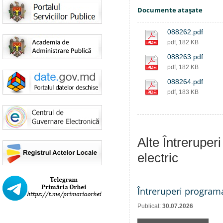
Documente ataşate
088262.pdf
pdf, 182 KB
088263.pdf
pdf, 182 KB
088264.pdf
pdf, 183 KB
Alte Întreruper
electric
Întreruperi program
Publicat:
30.07.2026