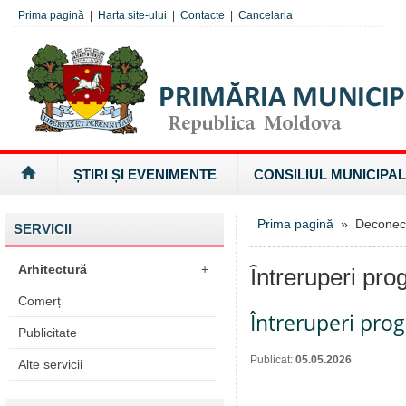
Prima pagină
|
Harta site-ului
|
Contacte
|
Cancelaria
ȘTIRI ȘI EVENIMENTE
CONSILIUL MUNICIPAL
Prima pagină
» Deconectăr
SERVICII
Arhitectură
+
Întreruperi pro
Comerț
Întreruperi pro
Publicitate
Publicat:
05.05.2026
Alte servicii